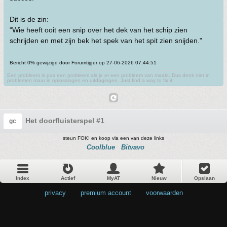
Dit is de zin:
"Wie heeft ooit een snip over het dek van het schip zien
schrijden en met zijn bek het spek van het spit zien snijden."
Bericht 0% gewijzigd door Forumtijger op 27-06-2026 07:44:51
Een probleem is pas een probleem als je er een probleem van maakt. Dus denk niet in
problemen maar in oplossingen en uitdagingen. Just find a way to fix it!
Het doorfluisterspel #1
gc
steun FOK! en koop via een van deze links
Coolblue
Bitvavo
Index
Actief
MyAT
Nieuw
Opslaan
privacy
•
premium account
•
voorwaarden