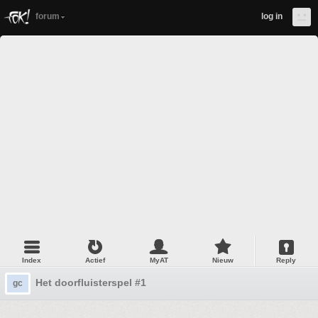
forum
log in
Index
Actief
MyAT
Nieuw
Reply
Het doorfluisterspel #1
gc