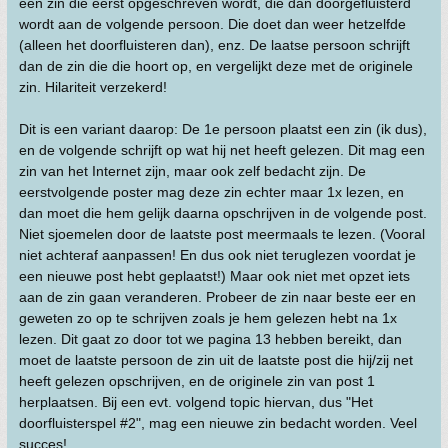
een zin die eerst opgeschreven wordt, die dan doorgefluisterd
wordt aan de volgende persoon. Die doet dan weer hetzelfde
(alleen het doorfluisteren dan), enz. De laatse persoon schrijft
dan de zin die die hoort op, en vergelijkt deze met de originele
zin. Hilariteit verzekerd!
Dit is een variant daarop: De 1e persoon plaatst een zin (ik dus),
en de volgende schrijft op wat hij net heeft gelezen. Dit mag een
zin van het Internet zijn, maar ook zelf bedacht zijn. De
eerstvolgende poster mag deze zin echter maar 1x lezen, en
dan moet die hem gelijk daarna opschrijven in de volgende post.
Niet sjoemelen door de laatste post meermaals te lezen. (Vooral
niet achteraf aanpassen! En dus ook niet teruglezen voordat je
een nieuwe post hebt geplaatst!) Maar ook niet met opzet iets
aan de zin gaan veranderen. Probeer de zin naar beste eer en
geweten zo op te schrijven zoals je hem gelezen hebt na 1x
lezen. Dit gaat zo door tot we pagina 13 hebben bereikt, dan
moet de laatste persoon de zin uit de laatste post die hij/zij net
heeft gelezen opschrijven, en de originele zin van post 1
herplaatsen. Bij een evt. volgend topic hiervan, dus "Het
doorfluisterspel #2", mag een nieuwe zin bedacht worden. Veel
succes!