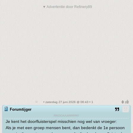
▼ Advertentie door Refinery89
• zaterdag 27 juni 2026 @ 06:43 • 1
Forumtijger
RROOAAARRRR!!
Je kent het doorfluisterspel misschien nog wel van vroeger:
Als je met een groep mensen bent, dan bedenkt de 1e persoon