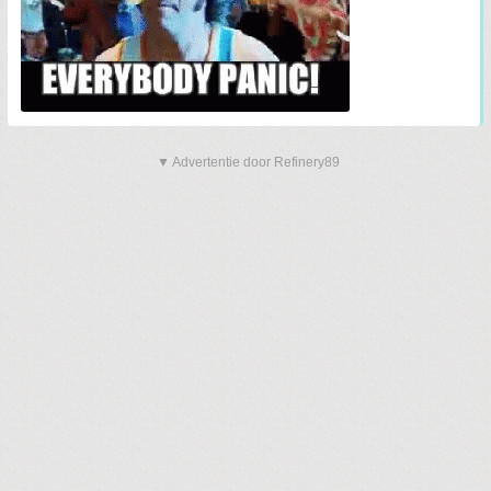
▼ Advertentie door Refinery89