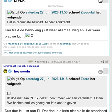
LTVDK
Kazaamdavu
Op
zaterdag 27 juni 2026 13:50
schreef
Zipportal
het
volgende:
Het is tenminste bewolkt. Minder zonkracht.
Hier trekt de bewolking juist weer allemaal weg en is er weer
blauwe lucht
Op
maandag 24 augustus 2015 11:34
schreef
Yasmin23
het volgende:
Als je maar genoeg moeite doet past alles.
_____
TV / Het post-apocalyptische/dystopische film topic
• zaterdag 27 juni 2026 @ 13:54 • 277
Eindredactie Sport / Forummod
heywoodu
Op
zaterdag 27 juni 2026 13:18
schreef
Zorro
het
volgende:
[..]
Ik doe niet aan PI. 1x gezet, nooit meer wat aan veranderd. Onzin.
We hebben smilies geoeg om iets aan te geven.
Dus doe je juist aan PI. Dat doe je alleen niet als je de standaard