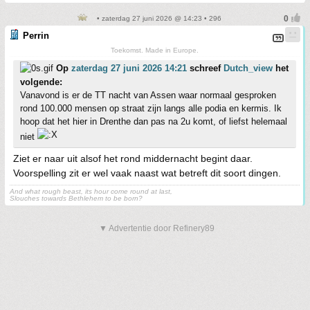
• zaterdag 27 juni 2026 @ 14:23 • 296
Perrin
Toekomst. Made in Europe.
Op
zaterdag 27 juni 2026 14:21
schreef
Dutch_view
het
volgende:
Vanavond is er de TT nacht van Assen waar normaal gesproken
rond 100.000 mensen op straat zijn langs alle podia en kermis. Ik
hoop dat het hier in Drenthe dan pas na 2u komt, of liefst helemaal
niet
Ziet er naar uit alsof het rond middernacht begint daar.
Voorspelling zit er wel vaak naast wat betreft dit soort dingen.
And what rough beast, its hour come round at last,
Slouches towards Bethlehem to be born?
▼ Advertentie door Refinery89