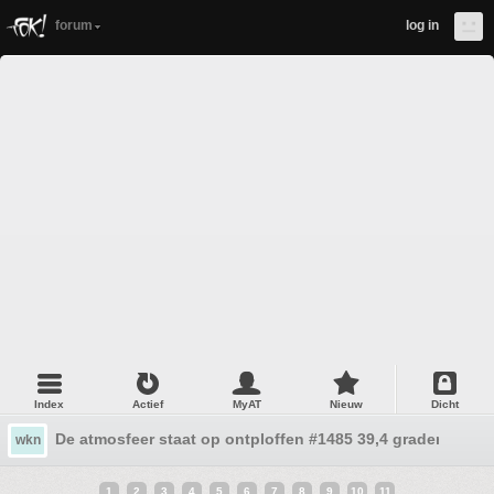
forum
log in
Index
Actief
MyAT
Nieuw
Dicht
De atmosfeer staat op ontploffen #1485 39,4 graden in Eli.
wkn
1
2
3
4
5
6
7
8
9
10
11