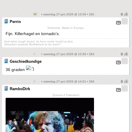
• zaterdag 27 juni 2026 @ 13:59 • 282
Perrin
Toekomst. Made in Europe.
Fijn. Killerhagel en tornado's.
And what rough beast, its hour come round at last,
Slouches towards Bethlehem to be born?
• zaterdag 27 juni 2026 @ 13:59 • 283
Geschiedkundige
36 graden
• zaterdag 27 juni 2026 @ 14:01 • 284
RamboDirk
Queers 4 Palestine!