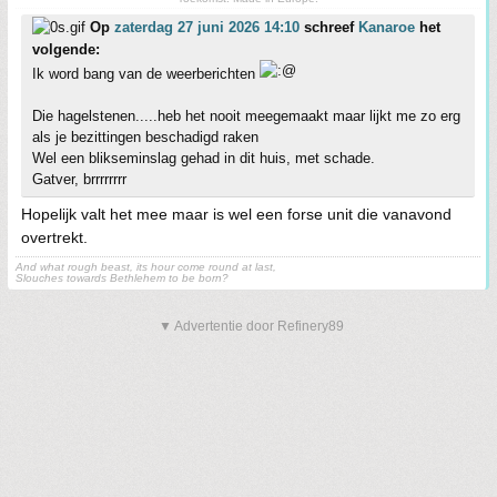
Op
zaterdag 27 juni 2026 14:10
schreef
Kanaroe
het
volgende:
Ik word bang van de weerberichten
Die hagelstenen.....heb het nooit meegemaakt maar lijkt me zo erg
als je bezittingen beschadigd raken
Wel een blikseminslag gehad in dit huis, met schade.
Gatver, brrrrrrrr
Hopelijk valt het mee maar is wel een forse unit die vanavond
overtrekt.
And what rough beast, its hour come round at last,
Slouches towards Bethlehem to be born?
▼ Advertentie door Refinery89