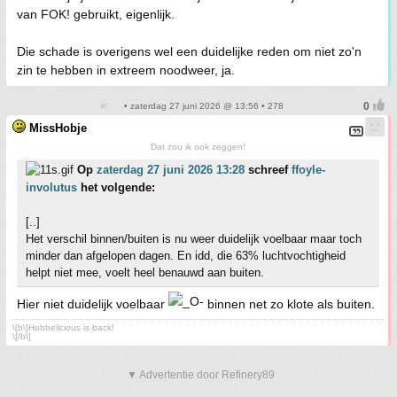
van FOK! gebruikt, eigenlijk.
Die schade is overigens wel een duidelijke reden om niet zo'n
zin te hebben in extreem noodweer, ja.
• zaterdag 27 juni 2026 @ 13:56 • 278
MissHobje
Dat zou ik ook zeggen!
Op
zaterdag 27 juni 2026 13:28
schreef
ffoyle-
involutus
het volgende:
[..]
Het verschil binnen/buiten is nu weer duidelijk voelbaar maar toch
minder dan afgelopen dagen. En idd, die 63% luchtvochtigheid
helpt niet mee, voelt heel benauwd aan buiten.
Hier niet duidelijk voelbaar
binnen net zo klote als buiten.
\[b\]Hobbelicious is back!
\[/b\]
▼ Advertentie door Refinery89