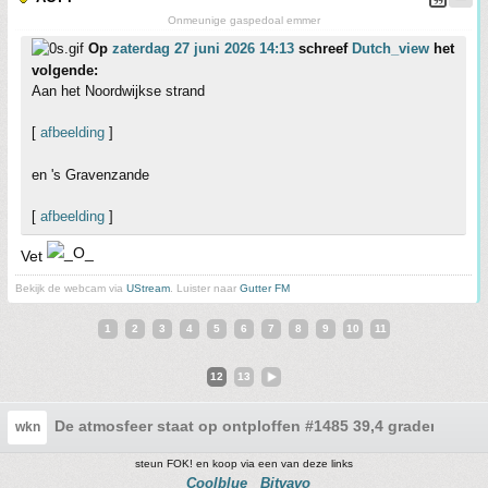
Onmeunige gaspedoal emmer
Op
zaterdag 27 juni 2026 14:13
schreef
Dutch_view
het
volgende:
Aan het Noordwijkse strand
[
afbeelding
]
en 's Gravenzande
[
afbeelding
]
Vet
Bekijk de webcam via
UStream
. Luister naar
Gutter FM
1
2
3
4
5
6
7
8
9
10
11
12
13
De atmosfeer staat op ontploffen #1485 39,4 graden in Eli.
wkn
steun FOK! en koop via een van deze links
Coolblue
Bitvavo