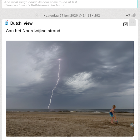
And what rough beast, its hour come round at last,
Slouches towards Bethlehem to be born?
• zaterdag 27 juni 2026 @ 14:13 • 292
Dutch_view
Aan het Noordwijkse strand