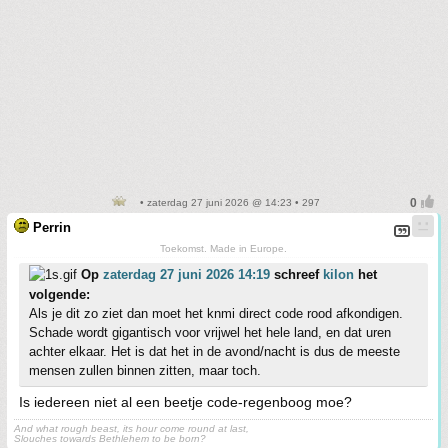
• zaterdag 27 juni 2026 @ 14:23 • 297
Perrin
Toekomst. Made in Europe.
Op
zaterdag 27 juni 2026 14:19
schreef
kilon
het
volgende:
Als je dit zo ziet dan moet het knmi direct code rood afkondigen.
Schade wordt gigantisch voor vrijwel het hele land, en dat uren
achter elkaar. Het is dat het in de avond/nacht is dus de meeste
mensen zullen binnen zitten, maar toch.
Is iedereen niet al een beetje code-regenboog moe?
And what rough beast, its hour come round at last,
Slouches towards Bethlehem to be born?