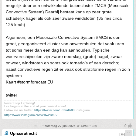
mogelijk door een ontwikkelende buiencluster #MCS (Mesoscale
Convective System) Daarbij bestaat kans op zeer grote
schadelijk hagel als ook zeer zware windstoten (35 m/s circa
125 km/h)
Algemeen; een Mesoscale Convective System #MCS is een
groot, georganiseerd cluster van onweersbuien dat vaak uren
tot soms meer dan een dag kan aanhouden. Typische
weerverschijnselen zijn zware neerslag, (grote) hagel, zwaar
onweer, windstoten en soms ook tornado’s of een derecho;
naast convectieve regen zit er vaak ook stratiforme regen in zo’n
systeem
Kaart #stormforecast EU
twitter
Never Stop Exploring!
Life begins at the end of your comfort zone!
Follow me on Twitter:
https://twitter.com/EdwinKr83
Instagram:
https://www.instagram.com/edwinkr83/
• zaterdag 27 juni 2026 @ 13:58 • 280
Opnaarutrecht