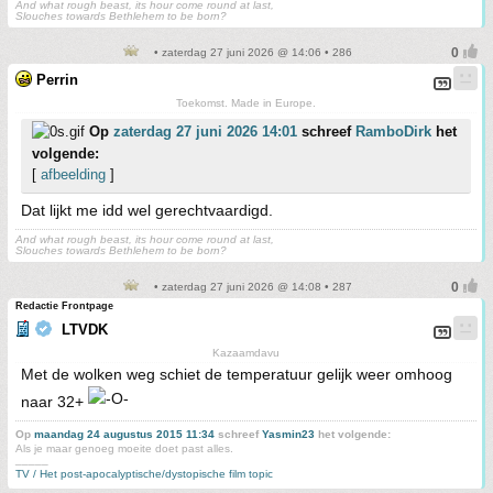
And what rough beast, its hour come round at last,
Slouches towards Bethlehem to be born?
• zaterdag 27 juni 2026 @ 14:06 • 286
Perrin
Toekomst. Made in Europe.
Op
zaterdag 27 juni 2026 14:01
schreef
RamboDirk
het
volgende:
[
afbeelding
]
Dat lijkt me idd wel gerechtvaardigd.
And what rough beast, its hour come round at last,
Slouches towards Bethlehem to be born?
• zaterdag 27 juni 2026 @ 14:08 • 287
Redactie Frontpage
LTVDK
Kazaamdavu
Met de wolken weg schiet de temperatuur gelijk weer omhoog
naar 32+
Op
maandag 24 augustus 2015 11:34
schreef
Yasmin23
het volgende:
Als je maar genoeg moeite doet past alles.
_____
TV / Het post-apocalyptische/dystopische film topic