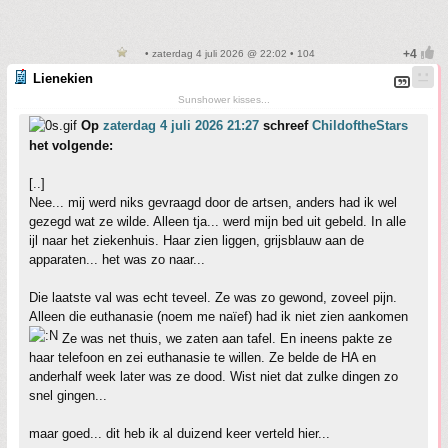
• zaterdag 4 juli 2026 @ 22:02 • 104
Lienekien
Sunshower kisses...
Op
zaterdag 4 juli 2026 21:27
schreef
ChildoftheStars
het volgende:
[..]
Nee... mij werd niks gevraagd door de artsen, anders had ik wel
gezegd wat ze wilde. Alleen tja... werd mijn bed uit gebeld. In alle
ijl naar het ziekenhuis. Haar zien liggen, grijsblauw aan de
apparaten... het was zo naar...
Die laatste val was echt teveel. Ze was zo gewond, zoveel pijn.
Alleen die euthanasie (noem me naïef) had ik niet zien aankomen
Ze was net thuis, we zaten aan tafel. En ineens pakte ze
haar telefoon en zei euthanasie te willen. Ze belde de HA en
anderhalf week later was ze dood. Wist niet dat zulke dingen zo
snel gingen...
maar goed... dit heb ik al duizend keer verteld hier...