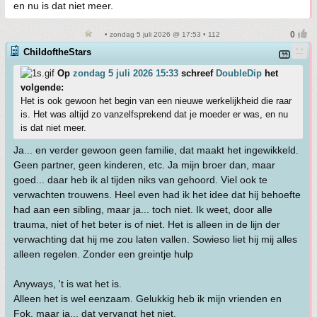
en nu is dat niet meer.
• zondag 5 juli 2026 @ 17:53 • 112
ChildoftheStars
Op
zondag 5 juli 2026 15:33
schreef
DoubleDip
het
volgende:
Het is ook gewoon het begin van een nieuwe werkelijkheid die raar
is. Het was altijd zo vanzelfsprekend dat je moeder er was, en nu
is dat niet meer.
Ja... en verder gewoon geen familie, dat maakt het ingewikkeld.
Geen partner, geen kinderen, etc. Ja mijn broer dan, maar
goed... daar heb ik al tijden niks van gehoord. Viel ook te
verwachten trouwens. Heel even had ik het idee dat hij behoefte
had aan een sibling, maar ja... toch niet. Ik weet, door alle
trauma, niet of het beter is of niet. Het is alleen in de lijn der
verwachting dat hij me zou laten vallen. Sowieso liet hij mij alles
alleen regelen. Zonder een greintje hulp
Anyways, 't is wat het is.
Alleen het is wel eenzaam. Gelukkig heb ik mijn vrienden en
Fok, maar ja... dat vervangt het niet.