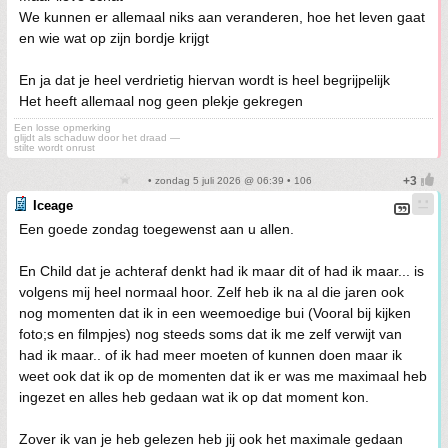
We kunnen er allemaal niks aan veranderen, hoe het leven gaat
en wie wat op zijn bordje krijgt
En ja dat je heel verdrietig hiervan wordt is heel begrijpelijk
Het heeft allemaal nog geen plekje gekregen
Een losse opmerking
glijdt als schaduw door het draad —
stilte wordt onrust
• zondag 5 juli 2026 @ 06:39 • 106
Iceage
Een goede zondag toegewenst aan u allen.
En Child dat je achteraf denkt had ik maar dit of had ik maar... is
volgens mij heel normaal hoor. Zelf heb ik na al die jaren ook
nog momenten dat ik in een weemoedige bui (Vooral bij kijken
foto;s en filmpjes) nog steeds soms dat ik me zelf verwijt van
had ik maar.. of ik had meer moeten of kunnen doen maar ik
weet ook dat ik op de momenten dat ik er was me maximaal heb
ingezet en alles heb gedaan wat ik op dat moment kon.
Zover ik van je heb gelezen heb jij ook het maximale gedaan