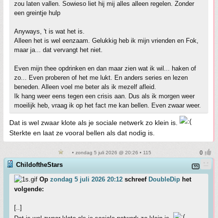
zou laten vallen. Sowieso liet hij mij alles alleen regelen. Zonder
een greintje hulp
Anyways, 't is wat het is.
Alleen het is wel eenzaam. Gelukkig heb ik mijn vrienden en Fok,
maar ja... dat vervangt het niet.
Even mijn thee opdrinken en dan maar zien wat ik wil... haken of
zo... Even proberen of het me lukt. En anders series en lezen
beneden. Alleen voel me beter als ik mezelf afleid.
Ik hang weer eens tegen een crisis aan. Dus als ik morgen weer
moeilijk heb, vraag ik op het fact me kan bellen. Even zwaar weer.
Dat is wel zwaar klote als je sociale netwerk zo klein is.
Sterkte en laat ze vooral bellen als dat nodig is.
• zondag 5 juli 2026 @ 20:26 • 115
ChildoftheStars
Op
zondag 5 juli 2026 20:12
schreef
DoubleDip
het
volgende:
[..]