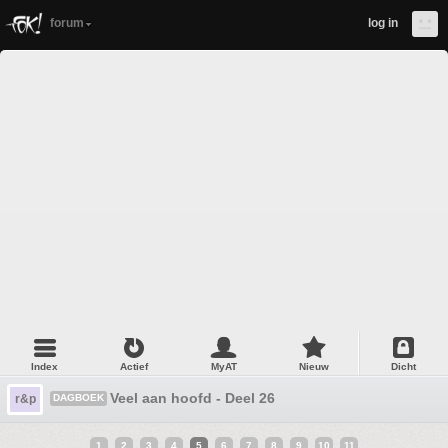
forum
log in
Index
Actief
MyAT
Nieuw
Dicht
Veel aan hoofd - Deel 26
r&p
DAGBOEK
1
2
3
4
5
6
7
8
9
10
11