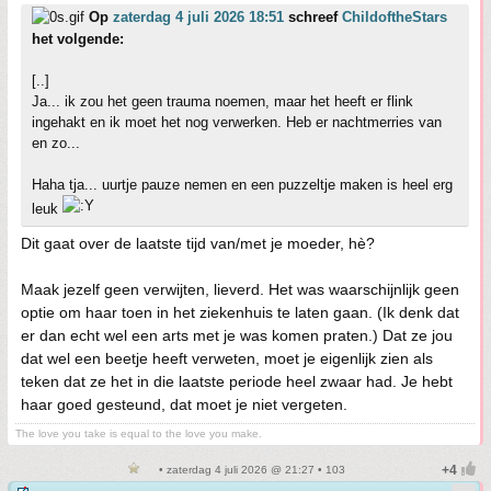
Op
zaterdag 4 juli 2026 18:51
schreef
ChildoftheStars
het volgende:
[..]
Ja... ik zou het geen trauma noemen, maar het heeft er flink
ingehakt en ik moet het nog verwerken. Heb er nachtmerries van
en zo...
Haha tja... uurtje pauze nemen en een puzzeltje maken is heel erg
leuk
Dit gaat over de laatste tijd van/met je moeder, hè?
Maak jezelf geen verwijten, lieverd. Het was waarschijnlijk geen
optie om haar toen in het ziekenhuis te laten gaan. (Ik denk dat
er dan echt wel een arts met je was komen praten.) Dat ze jou
dat wel een beetje heeft verweten, moet je eigenlijk zien als
teken dat ze het in die laatste periode heel zwaar had. Je hebt
haar goed gesteund, dat moet je niet vergeten.
The love you take is equal to the love you make.
• zaterdag 4 juli 2026 @ 21:27 • 103