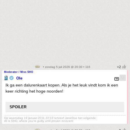
• zondag 5 juli 2026 @ 20:30 • 116
Moderator / Miss SHO
Ole
Ik ga een dalurenkaart kopen. Als je het leuk vindt kom ik een
keer richting het hoge noorden!
SPOILER
Op woensdag 19 januari 2011 22:10 schreef JaneDoe het volgende:
dit is SHO, where you're guilty until proven innocent