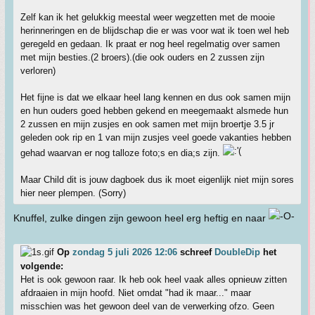
Zelf kan ik het gelukkig meestal weer wegzetten met de mooie
herinneringen en de blijdschap die er was voor wat ik toen wel heb
geregeld en gedaan. Ik praat er nog heel regelmatig over samen
met mijn besties.(2 broers).(die ook ouders en 2 zussen zijn
verloren)
Het fijne is dat we elkaar heel lang kennen en dus ook samen mijn
en hun ouders goed hebben gekend en meegemaakt alsmede hun
2 zussen en mijn zusjes en ook samen met mijn broertje 3.5 jr
geleden ook rip en 1 van mijn zusjes veel goede vakanties hebben
gehad waarvan er nog talloze foto;s en dia;s zijn.
Maar Child dit is jouw dagboek dus ik moet eigenlijk niet mijn sores
hier neer plempen. (Sorry)
Knuffel, zulke dingen zijn gewoon heel erg heftig en naar
Op
zondag 5 juli 2026 12:06
schreef
DoubleDip
het
volgende:
Het is ook gewoon raar. Ik heb ook heel vaak alles opnieuw zitten
afdraaien in mijn hoofd. Niet omdat "had ik maar..." maar
misschien was het gewoon deel van de verwerking ofzo. Geen