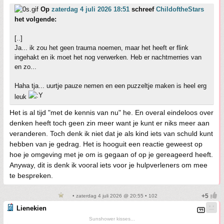
Op
zaterdag 4 juli 2026 18:51
schreef
ChildoftheStars
het volgende:
[..]
Ja... ik zou het geen trauma noemen, maar het heeft er flink
ingehakt en ik moet het nog verwerken. Heb er nachtmerries van
en zo...
Haha tja... uurtje pauze nemen en een puzzeltje maken is heel erg
leuk
Het is al tijd "met de kennis van nu" he. En overal eindeloos over
denken heeft toch geen zin meer want je kunt er niks meer aan
veranderen. Toch denk ik niet dat je als kind iets van schuld kunt
hebben van je gedrag. Het is hooguit een reactie geweest op
hoe je omgeving met je om is gegaan of op je gereageerd heeft.
Anyway, dit is denk ik vooral iets voor je hulpverleners om mee
te bespreken.
• zaterdag 4 juli 2026 @ 20:55 • 102
Lienekien
Sunshower kisses...