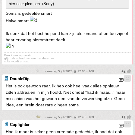
hier neer plempen. (Sorry)
Soms is gedeelde smart
Halve smart
Ik denk dat het best helpend kan zijn als iemand af en toe zijn of
haar ervaring hieromtrent deelt
Een losse opmerking
glijdt als schaduw door het draad —
stilte wordt onrust
• zondag 5 juli 2026 @ 12:06 • 108
DoubleDip
Het is ook gewoon raar. Ik heb ook heel vaak alles opnieuw
zitten afdraaien in mijn hoofd. Niet omdat "had ik maar..." maar
misschien was het gewoon deel van de verwerking ofzo. Geen
idee, een brein doet rare dingen soms.
• zondag 5 juli 2026 @ 12:48 • 109
Cupfighter
Had ik maar is zeker geen vreemde gedachte, ik had dat ook