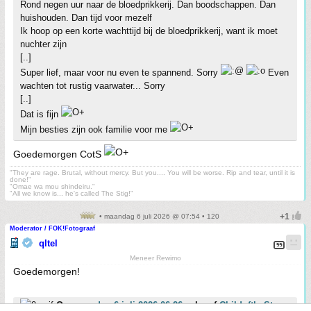
Rond negen uur naar de bloedprikkerij. Dan boodschappen. Dan
huishouden. Dan tijd voor mezelf
Ik hoop op een korte wachttijd bij de bloedprikkerij, want ik moet
nuchter zijn
[..]
Super lief, maar voor nu even te spannend. Sorry
Even
wachten tot rustig vaarwater... Sorry
[..]
Dat is fijn
Mijn besties zijn ook familie voor me
Goedemorgen CotS
"They are rage. Brutal, without mercy. But you.... You will be worse. Rip and tear, until it is
done!"
"Omae wa mou shindeiru."
"All we know is... he's called The Stig!"
• maandag 6 juli 2026 @ 07:54 • 120
Moderator / FOK!Fotograaf
qltel
Meneer Rewimo
Goedemorgen!
Op
maandag 6 juli 2026 06:26
schreef
ChildoftheStars