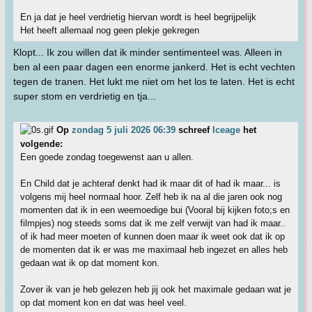
En ja dat je heel verdrietig hiervan wordt is heel begrijpelijk
Het heeft allemaal nog geen plekje gekregen
Klopt... Ik zou willen dat ik minder sentimenteel was. Alleen in
ben al een paar dagen een enorme jankerd. Het is echt vechten
tegen de tranen. Het lukt me niet om het los te laten. Het is echt
super stom en verdrietig en tja...
Op
zondag 5 juli 2026 06:39
schreef
Iceage
het
volgende:
Een goede zondag toegewenst aan u allen.
En Child dat je achteraf denkt had ik maar dit of had ik maar... is
volgens mij heel normaal hoor. Zelf heb ik na al die jaren ook nog
momenten dat ik in een weemoedige bui (Vooral bij kijken foto;s en
filmpjes) nog steeds soms dat ik me zelf verwijt van had ik maar..
of ik had meer moeten of kunnen doen maar ik weet ook dat ik op
de momenten dat ik er was me maximaal heb ingezet en alles heb
gedaan wat ik op dat moment kon.
Zover ik van je heb gelezen heb jij ook het maximale gedaan wat je
op dat moment kon en dat was heel veel.