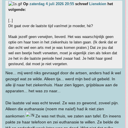
Op
zaterdag 4 juli 2026 20:55
schreef
Lienekien
het
volgende:
[..]
Dit gaat over de laatste tijd van/met je moeder, hè?
Maak jezelf geen verwijten, lieverd. Het was waarschijnlijk geen
optie om haar toen in het ziekenhuis te laten gaan. (Ik denk dat er
dan echt wel een arts met je was komen praten.) Dat ze jou dat
wel een beetje heeft verweten, moet je eigenlijk zien als teken dat
ze het in die laatste periode heel zwaar had. Je hebt haar goed
gesteund, dat moet je niet vergeten.
Nee... mij werd niks gevraagd door de artsen, anders had ik wel
gezegd wat ze wilde. Alleen tja... werd mijn bed uit gebeld. In
alle ijl naar het ziekenhuis. Haar zien liggen, grijsblauw aan de
apparaten... het was zo naar...
Die laatste val was echt teveel. Ze was zo gewond, zoveel pijn.
Alleen die euthanasie (noem me naïef) had ik niet zien
aankomen
Ze was net thuis, we zaten aan tafel. En ineens
pakte ze haar telefoon en zei euthanasie te willen. Ze belde de