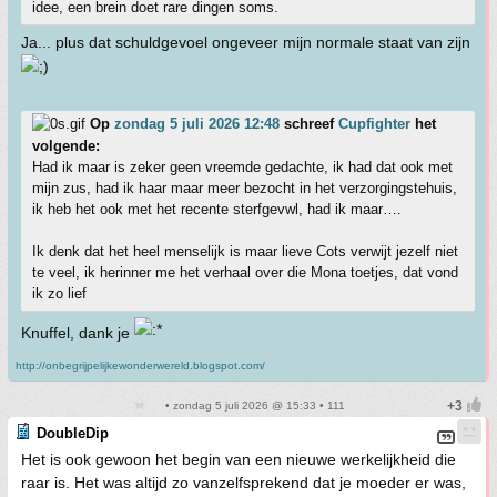
idee, een brein doet rare dingen soms.
Ja... plus dat schuldgevoel ongeveer mijn normale staat van zijn
Op
zondag 5 juli 2026 12:48
schreef
Cupfighter
het
volgende:
Had ik maar is zeker geen vreemde gedachte, ik had dat ook met
mijn zus, had ik haar maar meer bezocht in het verzorgingstehuis,
ik heb het ook met het recente sterfgevwl, had ik maar….
Ik denk dat het heel menselijk is maar lieve Cots verwijt jezelf niet
te veel, ik herinner me het verhaal over die Mona toetjes, dat vond
ik zo lief
Knuffel, dank je
http://onbegrijpelijkewonderwereld.blogspot.com/
• zondag 5 juli 2026 @ 15:33 • 111
DoubleDip
Het is ook gewoon het begin van een nieuwe werkelijkheid die
raar is. Het was altijd zo vanzelfsprekend dat je moeder er was,