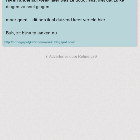
HA en anderhalf week later was ze dood. Wist niet dat zulke
dingen zo snel gingen...
maar goed... dit heb ik al duizend keer verteld hier...
Buh, zit bijna te janken nu
http://onbegrijpelijkewonderwereld.blogspot.com/
▼ Advertentie door Refinery89