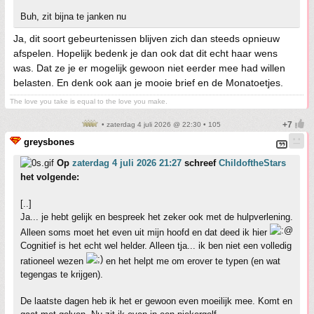
Buh, zit bijna te janken nu
Ja, dit soort gebeurtenissen blijven zich dan steeds opnieuw
afspelen. Hopelijk bedenk je dan ook dat dit echt haar wens
was. Dat ze je er mogelijk gewoon niet eerder mee had willen
belasten. En denk ook aan je mooie brief en de Monatoetjes.
The love you take is equal to the love you make.
• zaterdag 4 juli 2026 @ 22:30 • 105
greysbones
Op
zaterdag 4 juli 2026 21:27
schreef
ChildoftheStars
het volgende:
[..]
Ja... je hebt gelijk en bespreek het zeker ook met de hulpverlening.
Alleen soms moet het even uit mijn hoofd en dat deed ik hier
Cognitief is het echt wel helder. Alleen tja... ik ben niet een volledig
rationeel wezen
en het helpt me om erover te typen (en wat
tegengas te krijgen).
De laatste dagen heb ik het er gewoon even moeilijk mee. Komt en