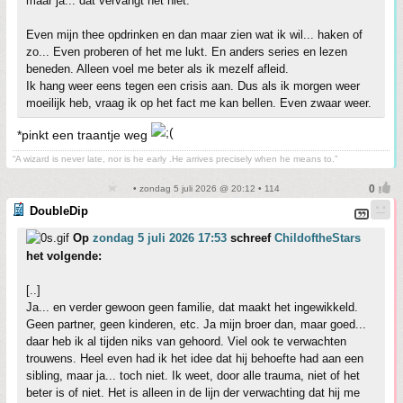
maar ja... dat vervangt het niet.
Even mijn thee opdrinken en dan maar zien wat ik wil... haken of
zo... Even proberen of het me lukt. En anders series en lezen
beneden. Alleen voel me beter als ik mezelf afleid.
Ik hang weer eens tegen een crisis aan. Dus als ik morgen weer
moeilijk heb, vraag ik op het fact me kan bellen. Even zwaar weer.
*pinkt een traantje weg
“A wizard is never late, nor is he early .He arrives precisely when he means to.”
• zondag 5 juli 2026 @ 20:12 • 114
DoubleDip
Op
zondag 5 juli 2026 17:53
schreef
ChildoftheStars
het volgende:
[..]
Ja... en verder gewoon geen familie, dat maakt het ingewikkeld.
Geen partner, geen kinderen, etc. Ja mijn broer dan, maar goed...
daar heb ik al tijden niks van gehoord. Viel ook te verwachten
trouwens. Heel even had ik het idee dat hij behoefte had aan een
sibling, maar ja... toch niet. Ik weet, door alle trauma, niet of het
beter is of niet. Het is alleen in de lijn der verwachting dat hij me