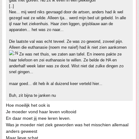
gaat met golven. Nu zit ik even in een piekergolf
[..]
Nee... mij werd niks gevraagd door de artsen, anders had ik wel
gezegd wat ze wilde. Alleen tja... werd mijn bed uit gebeld. In alle
ijl naar het ziekenhuis. Haar zien liggen, grijsblauw aan de
apparaten... het was zo naar...
Die laatste val was echt teveel. Ze was zo gewond, zoveel pijn.
Alleen die euthanasie (noem me naïef) had ik niet zien aankomen
Ze was net thuis, we zaten aan tafel. En ineens pakte ze
haar telefoon en zei euthanasie te willen. Ze belde de HA en
anderhalf week later was ze dood. Wist niet dat zulke dingen zo
snel gingen...
maar goed... dit heb ik al duizend keer verteld hier...
Buh, zit bijna te janken nu
Hoe moeilijk het ook is
Je moeder vond haar leven voltooid
En daar moet jij mee leren leven.
Was je moeder niet ziek geworden was het misschien allemaal
anders geweest
Maar lieve schat