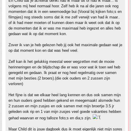
En Child dat je achteraf denkt had ik maar dit of had ik maar... is
volgens mij heel normaal hoor. Zelf heb ik na al die jaren ook nog
momenten dat ik in een weemoedige bui (Vooral bij kijken foto;s en
filmpjes) nog steeds soms dat ik me zelf verwijt van had ik maar..
of ik had meer moeten of kunnen doen maar ik weet ook dat ik op
de momenten dat ik er was me maximaal heb ingezet en alles heb
gedaan wat ik op dat moment kon.
Zover ik van je heb gelezen heb jij ook het maximale gedaan wat je
op dat moment kon en dat was heel veel.
Zelf kan ik het gelukkig meestal weer wegzetten met de mooie
herinneringen en de blijdschap die er was voor wat ik toen wel heb
geregeld en gedaan. Ik praat er nog heel regelmatig over samen
met mijn besties.(2 broers).(die ook ouders en 2 zussen zijn
verloren)
Het fijne is dat we elkaar heel lang kennen en dus ook samen mijn
en hun ouders goed hebben gekend en meegemaakt alsmede hun
2 zussen en mijn zusjes en ook samen met mijn broertje 3.5 jr
geleden ook rip en 1 van mijn zusjes veel goede vakanties hebben
gehad waarvan er nog talloze foto;s en dia;s zijn.
Maar Child dit is jouw dagboek dus ik moet eigenlijk niet mijn sores