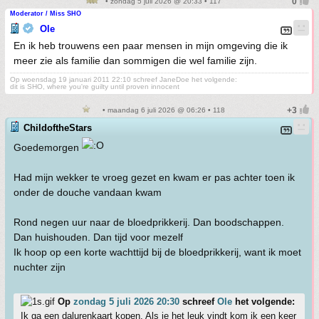
• zondag 5 juli 2026 @ 20:33 • 117
Moderator / Miss SHO
Ole
En ik heb trouwens een paar mensen in mijn omgeving die ik
meer zie als familie dan sommigen die wel familie zijn.
Op woensdag 19 januari 2011 22:10 schreef JaneDoe het volgende:
dit is SHO, where you're guilty until proven innocent
• maandag 6 juli 2026 @ 06:26 • 118
ChildoftheStars
Goedemorgen
Had mijn wekker te vroeg gezet en kwam er pas achter toen ik
onder de douche vandaan kwam
Rond negen uur naar de bloedprikkerij. Dan boodschappen.
Dan huishouden. Dan tijd voor mezelf
Ik hoop op een korte wachttijd bij de bloedprikkerij, want ik moet
nuchter zijn
Op
zondag 5 juli 2026 20:30
schreef
Ole
het volgende:
Ik ga een dalurenkaart kopen. Als je het leuk vindt kom ik een keer