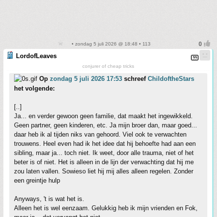
• zondag 5 juli 2026 @ 18:48 • 113
LordofLeaves
conjurer of cheap tricks
Op
zondag 5 juli 2026 17:53
schreef
ChildoftheStars
het volgende:
[..]
Ja... en verder gewoon geen familie, dat maakt het ingewikkeld.
Geen partner, geen kinderen, etc. Ja mijn broer dan, maar goed...
daar heb ik al tijden niks van gehoord. Viel ook te verwachten
trouwens. Heel even had ik het idee dat hij behoefte had aan een
sibling, maar ja... toch niet. Ik weet, door alle trauma, niet of het
beter is of niet. Het is alleen in de lijn der verwachting dat hij me
zou laten vallen. Sowieso liet hij mij alles alleen regelen. Zonder
een greintje hulp
Anyways, 't is wat het is.
Alleen het is wel eenzaam. Gelukkig heb ik mijn vrienden en Fok,