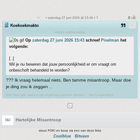
• zaterdag 27 juni 2026 @ 15:46 • 7
Koekoekmakto
mighty, mighty warrior
Op
zaterdag 27 juni 2026 15:43
schreef
Pixelman
het
volgende:
[..]
Wil je nu beweren dat jouw persoonlijkheid er om vraagt om
onbeschoft behandeld te worden?
??? Ik vraag helemaal niets. Ben tamme misantroop. Maar doe
je ding zou ik zeggen ...
"Doe maar gek, want er zijn al genoeg gewone mensen" - Ted Langenbach
Hartelijke Misantroop
f&l
steun FOK! en koop via een van deze links
Coolblue
Bitvavo