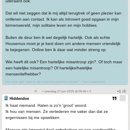
uiteraard ook.
Dat wil niet zeggen dat ik mij altijd terugtrek of geen plezier kan
ontlenen aan contact. Ik kan als introvert goed opgaan in mijn
binnenwereld, mijn solitaire leven en mijn hobbies.
Buiten de deur ben ik wel degelijk hartelijk. Ook als echte
Housemus moet je je best doen om andere mensen vriendelijk
te bejegenen. Online ben ik daar wat minder streng op.
Wie heeft dit ook? Een hartelijke misantroop zijn?. Of toch maar
een hatelijke misantroop? Of hartelijke/hatelijke
mensenliefhebber?
"Doe maar gek, want er zijn al genoeg gewone mensen" - Ted Langenbach
• zaterdag 27 juni 2026 @ 06:30 • 2
Hiddendoe
Ik haat niemand. Haten is zo'n 'groot' woord.
Ik hou van mensen. Ze vertederen me vaker dan dat ze
ergernissen bij me opwekken.
Mensen zijn (meestal dan) onbeholpen op een aandoenlijke