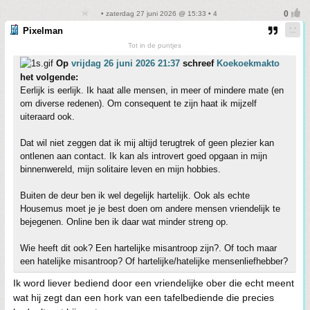
• zaterdag 27 juni 2026 @ 15:33 • 4
Pixelman
Tot in de puntjes
Op
vrijdag 26 juni 2026 21:37
schreef
Koekoekmakto
het volgende:
Eerlijk is eerlijk. Ik haat alle mensen, in meer of mindere mate (en
om diverse redenen). Om consequent te zijn haat ik mijzelf
uiteraard ook.
Dat wil niet zeggen dat ik mij altijd terugtrek of geen plezier kan
ontlenen aan contact. Ik kan als introvert goed opgaan in mijn
binnenwereld, mijn solitaire leven en mijn hobbies.
Buiten de deur ben ik wel degelijk hartelijk. Ook als echte
Housemus moet je je best doen om andere mensen vriendelijk te
bejegenen. Online ben ik daar wat minder streng op.
Wie heeft dit ook? Een hartelijke misantroop zijn?. Of toch maar
een hatelijke misantroop? Of hartelijke/hatelijke mensenliefhebber?
Ik word liever bediend door een vriendelijke ober die echt meent
wat hij zegt dan een hork van een tafelbediende die precies