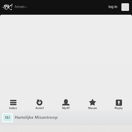
forum
log in
Index
Actief
MyAT
Nieuw
Reply
Hartelijke Misantroop
f&l