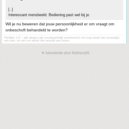
[..]
Interessant mensbeeld. Bediening past wel bij je.
Wil je nu beweren dat jouw persoonlijkheid er om vraagt om
onbeschoft behandeld te worden?
Prediker 1:8 ~ alle dingen zijn onuitsprekelijk vermoeiend; het oog wordt niet verzadigd
van zien, en het oor wordt niet vervuld van horen.
▼ Advertentie door Refinery89