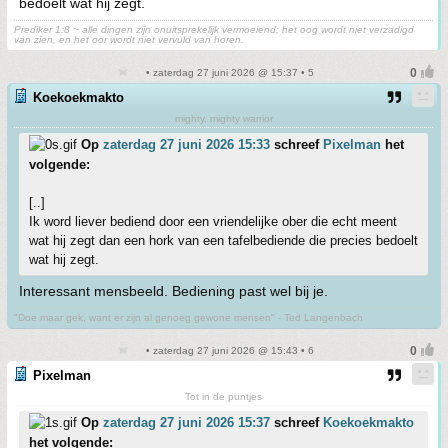
bedoelt wat hij zegt.
Prediker 1:8 ~ alle dingen zijn onuitsprekelijk vermoeiend; het oog wordt niet verzadigd
van zien, en het oor wordt niet vervuld van horen.
• zaterdag 27 juni 2026 @ 15:37 • 5
Koekoekmakto
mighty, mighty warrior
Op
zaterdag 27 juni 2026 15:33
schreef
Pixelman
het
volgende:
[..]
Ik word liever bediend door een vriendelijke ober die echt meent
wat hij zegt dan een hork van een tafelbediende die precies bedoelt
wat hij zegt.
Interessant mensbeeld. Bediening past wel bij je.
"Doe maar gek, want er zijn al genoeg gewone mensen" - Ted Langenbach
• zaterdag 27 juni 2026 @ 15:43 • 6
Pixelman
Tot in de puntjes
Op
zaterdag 27 juni 2026 15:37
schreef
Koekoekmakto
het volgende: