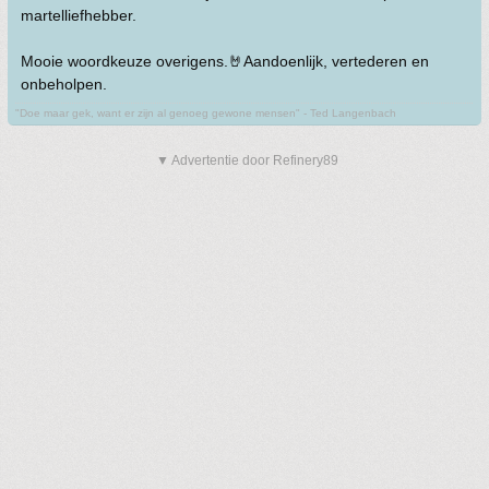
martelliefhebber.
Mooie woordkeuze overigens.🤘Aandoenlijk, vertederen en
onbeholpen.
"Doe maar gek, want er zijn al genoeg gewone mensen" - Ted Langenbach
▼ Advertentie door Refinery89