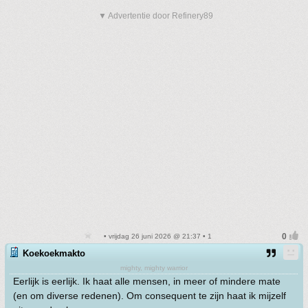
▼ Advertentie door Refinery89
• vrijdag 26 juni 2026 @ 21:37 • 1
Koekoekmakto
mighty, mighty warrior
Eerlijk is eerlijk. Ik haat alle mensen, in meer of mindere mate
(en om diverse redenen). Om consequent te zijn haat ik mijzelf