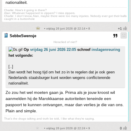
nationaliteit.
Charlie: How's it going in there?
Alan: Whatever happened to zippers? I miss zippers.
Charlie: I don't know, Alan, maybe there were too many injuries. Nobody ever got their balls
caught in a buttonhole
• vrijdag 26 juni 2026 @ 22:14 • 8
SebbeSwensje
Heraclied of niet?
Op
vrijdag 26 juni 2026 22:05
schreef
inslagenreuring
het volgende:
[..]
Dan wordt het hoog tijd om het zo in te regelen dat je ook geen
Nederlands staatsburger kunt worden wegens conflicterende
nationaliteit.
Zo zou het wel moeten gaan ja. Prima als je jouw kroost wil
aanmelden hij de Marokkaanse autoriteiten teneinde een
paspoort te kunnen ontvangen, maar dan verlies je die van ons.
Plain and simple.
That's the drugs talking and truth be told, I like what they're saying.
• vrijdag 26 juni 2026 @ 22:24 • 9