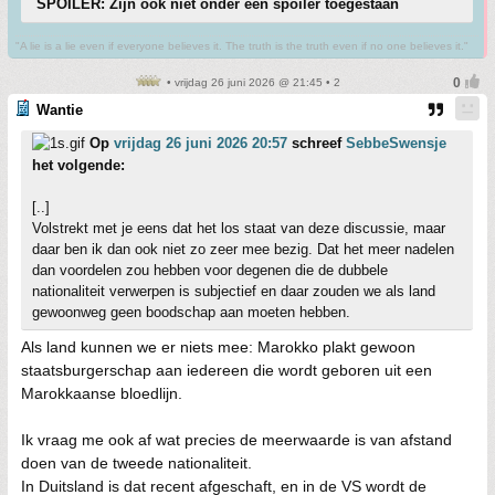
SPOILER: Zijn ook niet onder een spoiler toegestaan
"A lie is a lie even if everyone believes it. The truth is the truth even if no one believes it."
• vrijdag 26 juni 2026 @ 21:45 • 2
Wantie
Op
vrijdag 26 juni 2026 20:57
schreef
SebbeSwensje
het volgende:
[..]
Volstrekt met je eens dat het los staat van deze discussie, maar
daar ben ik dan ook niet zo zeer mee bezig. Dat het meer nadelen
dan voordelen zou hebben voor degenen die de dubbele
nationaliteit verwerpen is subjectief en daar zouden we als land
gewoonweg geen boodschap aan moeten hebben.
Als land kunnen we er niets mee: Marokko plakt gewoon
staatsburgerschap aan iedereen die wordt geboren uit een
Marokkaanse bloedlijn.
Ik vraag me ook af wat precies de meerwaarde is van afstand
doen van de tweede nationaliteit.
In Duitsland is dat recent afgeschaft, en in de VS wordt de