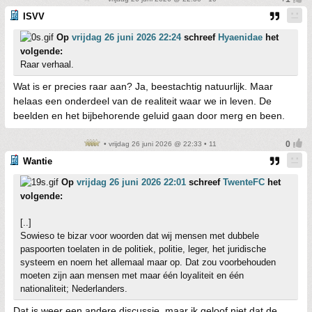
ISVV
Op
vrijdag 26 juni 2026 22:24
schreef
Hyaenidae
het
volgende:
Raar verhaal.
Wat is er precies raar aan? Ja, beestachtig natuurlijk. Maar
helaas een onderdeel van de realiteit waar we in leven. De
beelden en het bijbehorende geluid gaan door merg en been.
• vrijdag 26 juni 2026 @ 22:33 • 11
Wantie
Op
vrijdag 26 juni 2026 22:01
schreef
TwenteFC
het
volgende:
[..]
Sowieso te bizar voor woorden dat wij mensen met dubbele
paspoorten toelaten in de politiek, politie, leger, het juridische
systeem en noem het allemaal maar op. Dat zou voorbehouden
moeten zijn aan mensen met maar één loyaliteit en één
nationaliteit; Nederlanders.
Dat is weer een andere discussie, maar ik geloof niet dat de