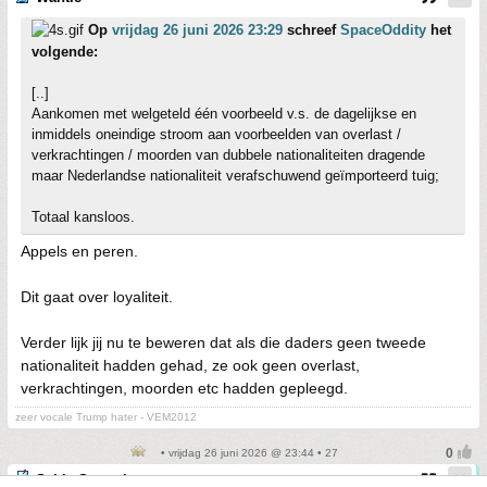
Op
vrijdag 26 juni 2026 23:29
schreef
SpaceOddity
het
volgende:
[..]
Aankomen met welgeteld één voorbeeld v.s. de dagelijkse en
inmiddels oneindige stroom aan voorbeelden van overlast /
verkrachtingen / moorden van dubbele nationaliteiten dragende
maar Nederlandse nationaliteit verafschuwend geïmporteerd tuig;
Totaal kansloos.
Appels en peren.
Dit gaat over loyaliteit.
Verder lijk jij nu te beweren dat als die daders geen tweede
nationaliteit hadden gehad, ze ook geen overlast,
verkrachtingen, moorden etc hadden gepleegd.
zeer vocale Trump hater - VEM2012
• vrijdag 26 juni 2026 @ 23:44 • 27
SebbeSwensje