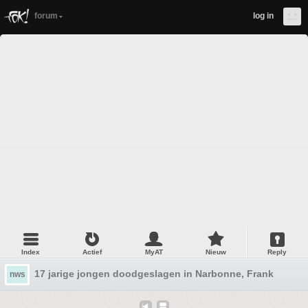
forum
log in
Index
Actief
MyAT
Nieuw
Reply
17 jarige jongen doodgeslagen in Narbonne, Frankrijk #2
nws