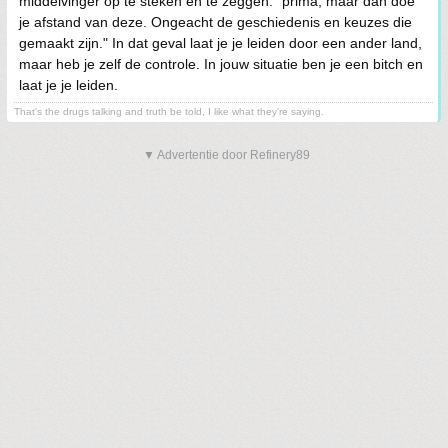
middelvinger op te steken en te zeggen: "prima, maar dan doe
je afstand van deze. Ongeacht de geschiedenis en keuzes die
gemaakt zijn." In dat geval laat je je leiden door een ander land,
maar heb je zelf de controle. In jouw situatie ben je een bitch en
laat je je leiden.
That's the drugs talking and truth be told, I like what they're saying.
▼ Advertentie door Refinery89