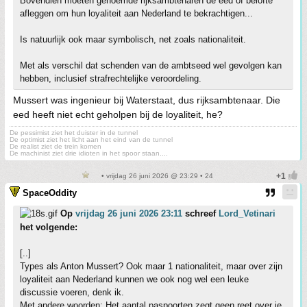
Bovendien moeten genoemde rijksambtenaren de eed of belofte
afleggen om hun loyaliteit aan Nederland te bekrachtigen...
Is natuurlijk ook maar symbolisch, net zoals nationaliteit.
Met als verschil dat schenden van de ambtseed wel gevolgen kan
hebben, inclusief strafrechtelijke veroordeling.
Mussert was ingenieur bij Waterstaat, dus rijksambtenaar. Die
eed heeft niet echt geholpen bij de loyaliteit, he?
De pessimist ziet het duister in de tunnel
De optimist ziet het licht aan het eind van de tunnel
De realist ziet de trein komen
De machinist ziet drie idioten in het spoor staan....
• vrijdag 26 juni 2026 @ 23:29 • 24
SpaceOddity
Op
vrijdag 26 juni 2026 23:11
schreef
Lord_Vetinari
het volgende:
[..]
Types als Anton Mussert? Ook maar 1 nationaliteit, maar over zijn
loyaliteit aan Nederland kunnen we ook nog wel een leuke
discussie voeren, denk ik.
Met andere woorden: Het aantal paspoorten zegt geen reet over je