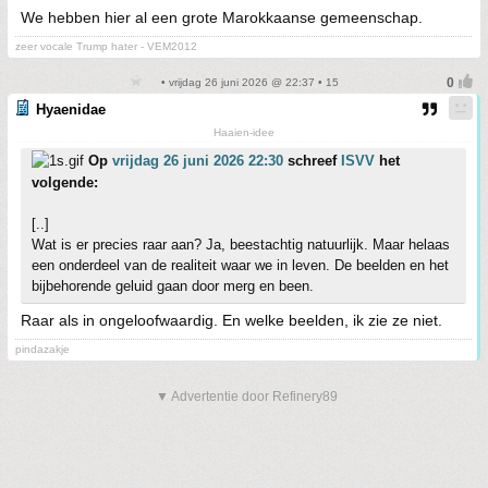
We hebben hier al een grote Marokkaanse gemeenschap.
zeer vocale Trump hater - VEM2012
• vrijdag 26 juni 2026 @ 22:37 • 15
Hyaenidae
Haaien-idee
Op
vrijdag 26 juni 2026 22:30
schreef
ISVV
het
volgende:
[..]
Wat is er precies raar aan? Ja, beestachtig natuurlijk. Maar helaas
een onderdeel van de realiteit waar we in leven. De beelden en het
bijbehorende geluid gaan door merg en been.
Raar als in ongeloofwaardig. En welke beelden, ik zie ze niet.
pindazakje
▼ Advertentie door Refinery89