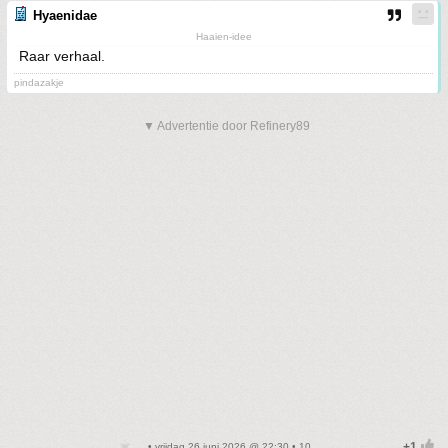
Hyaenidae
Haaien-idee
Raar verhaal.
pindazakje
▼ Advertentie door Refinery89
• vrijdag 26 juni 2026 @ 22:30 • 10