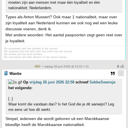
moeten zijn aan mensen met maar één loyaliteit en één
nationaliteit; Nederlanders.
Types als Anton Mussert? Ook maar 1 nationaliteit, maar over
zijn loyaliteit aan Nederland kunnen we ook nog wel een leuke
discussie voeren, denk ik.
Met andere woorden: Het aantal paspoorten zegt geen reet over
je loyaliteit.
De pessimist ziet het duister in de tunnel
De optimist ziet het licht aan het eind van de tunnel
De realist ziet de trein komen
De machinist ziet drie idioten in het spoor staan....
• vrijdag 26 juni 2026 @ 23:22 • 21
Wantie
Op
vrijdag 26 juni 2026 22:58
schreef
SebbeSwensje
het volgende:
[..]
Waar komt die vandaan dan? Is het God die je dit aanwijst? Leg
me eens uit hoe dit werkt.
Simpel, iedereen die wordt geboren uit een Marokkaanse
bloedlijn heeft de Marokkaanse nationaliteit.