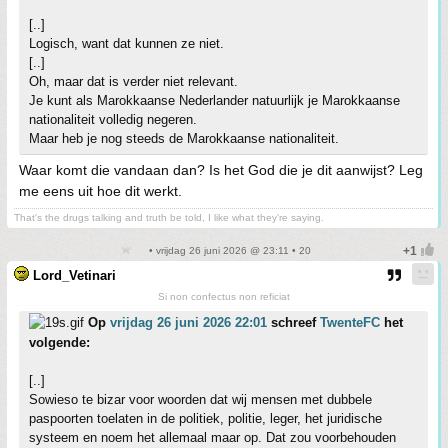
[..]
Logisch, want dat kunnen ze niet.
[..]
Oh, maar dat is verder niet relevant.
Je kunt als Marokkaanse Nederlander natuurlijk je Marokkaanse
nationaliteit volledig negeren.
Maar heb je nog steeds de Marokkaanse nationaliteit.
Waar komt die vandaan dan? Is het God die je dit aanwijst? Leg
me eens uit hoe dit werkt.
That's the drugs talking and truth be told, I like what they're saying.
• vrijdag 26 juni 2026 @ 23:11 • 20
Lord_Vetinari
Si non confectus non reficiat
Op
vrijdag 26 juni 2026 22:01
schreef
TwenteFC
het
volgende:
[..]
Sowieso te bizar voor woorden dat wij mensen met dubbele
paspoorten toelaten in de politiek, politie, leger, het juridische
systeem en noem het allemaal maar op. Dat zou voorbehouden