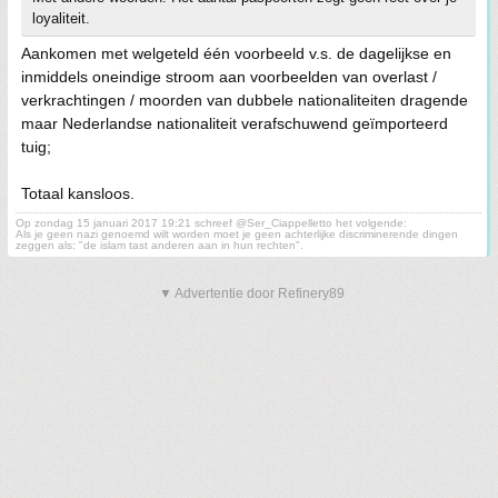
loyaliteit.
Aankomen met welgeteld één voorbeeld v.s. de dagelijkse en
inmiddels oneindige stroom aan voorbeelden van overlast /
verkrachtingen / moorden van dubbele nationaliteiten dragende
maar Nederlandse nationaliteit verafschuwend geïmporteerd
tuig;
Totaal kansloos.
Op zondag 15 januari 2017 19:21 schreef @Ser_Ciappelletto het volgende:
Als je geen nazi genoemd wilt worden moet je geen achterlijke discriminerende dingen
zeggen als: "de islam tast anderen aan in hun rechten".
▼ Advertentie door Refinery89