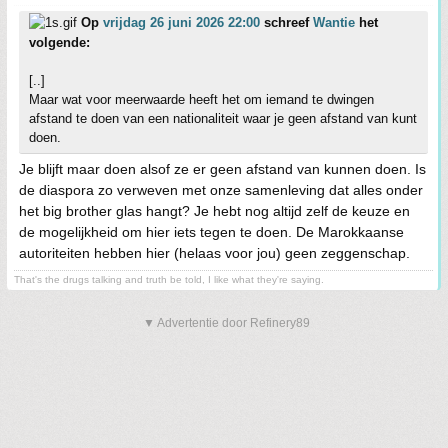
Op
vrijdag 26 juni 2026 22:00
schreef
Wantie
het
volgende:
[..]
Maar wat voor meerwaarde heeft het om iemand te dwingen
afstand te doen van een nationaliteit waar je geen afstand van kunt
doen.
Je blijft maar doen alsof ze er geen afstand van kunnen doen. Is
de diaspora zo verweven met onze samenleving dat alles onder
het big brother glas hangt? Je hebt nog altijd zelf de keuze en
de mogelijkheid om hier iets tegen te doen. De Marokkaanse
autoriteiten hebben hier (helaas voor jou) geen zeggenschap.
That's the drugs talking and truth be told, I like what they're saying.
▼ Advertentie door Refinery89