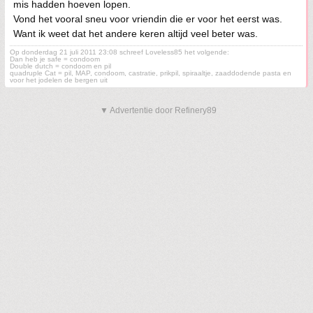
mis hadden hoeven lopen.
Vond het vooral sneu voor vriendin die er voor het eerst was.
Want ik weet dat het andere keren altijd veel beter was.
Op donderdag 21 juli 2011 23:08 schreef Loveless85 het volgende:
Dan heb je safe = condoom
Double dutch = condoom en pil
quadruple Cat = pil, MAP, condoom, castratie, prikpil, spiraaltje, zaaddodende pasta en
voor het jodelen de bergen uit
▼ Advertentie door Refinery89