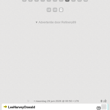
12
13
▼ Advertentie door Refinery89
• maandag 29 juni 2026 @ 00:50 • 176
LeeHarveyOswald