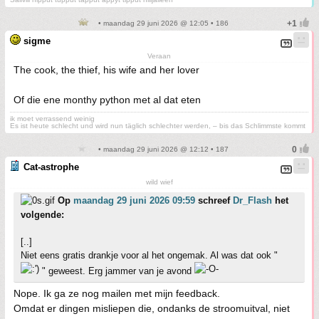
• maandag 29 juni 2026 @ 12:05 • 186
sigme
Veraan
The cook, the thief, his wife and her lover
Of die ene monthy python met al dat eten
ik moet verrassend weinig
Es ist heute schlecht und wird nun täglich schlechter werden, – bis das Schlimmste kommt
• maandag 29 juni 2026 @ 12:12 • 187
Cat-astrophe
wild wief
Op
maandag 29 juni 2026 09:59
schreef
Dr_Flash
het
volgende:
[..]
Niet eens gratis drankje voor al het ongemak. Al was dat ook "
" geweest. Erg jammer van je avond
Nope. Ik ga ze nog mailen met mijn feedback.
Omdat er dingen misliepen die, ondanks de stroomuitval, niet