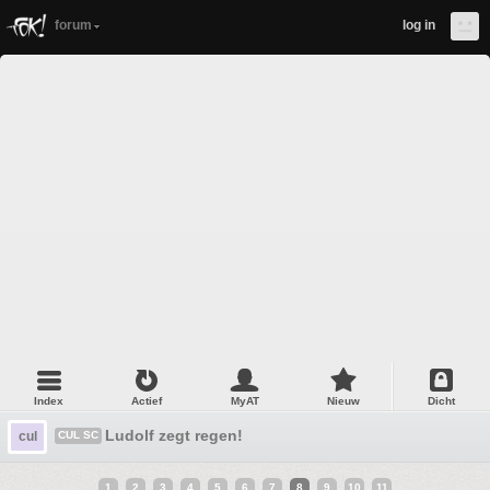
forum
log in
Index
Actief
MyAT
Nieuw
Dicht
Ludolf zegt regen!
cul
CUL SC
1
2
3
4
5
6
7
8
9
10
11