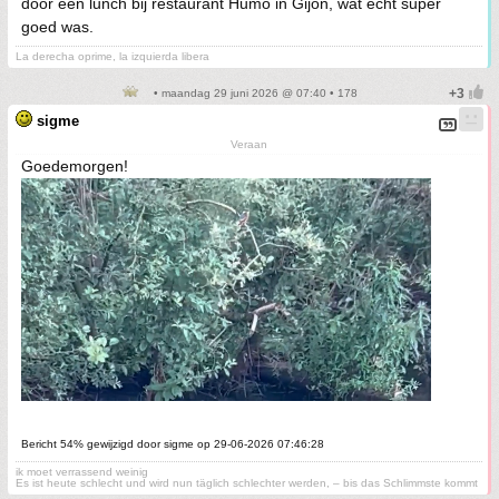
door een lunch bij restaurant Humo in Gijón, wat echt super
goed was.
La derecha oprime, la izquierda libera
• maandag 29 juni 2026 @ 07:40 • 178
sigme
Veraan
Goedemorgen!
Bericht 54% gewijzigd door sigme op 29-06-2026 07:46:28
ik moet verrassend weinig
Es ist heute schlecht und wird nun täglich schlechter werden, – bis das Schlimmste kommt