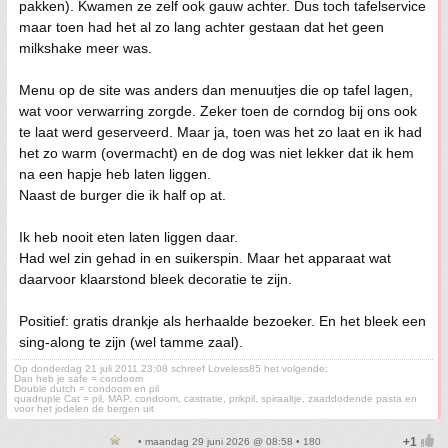
pakken). Kwamen ze zelf ook gauw achter. Dus toch tafelservice
maar toen had het al zo lang achter gestaan dat het geen
milkshake meer was.
Menu op de site was anders dan menuutjes die op tafel lagen,
wat voor verwarring zorgde. Zeker toen de corndog bij ons ook
te laat werd geserveerd. Maar ja, toen was het zo laat en ik had
het zo warm (overmacht) en de dog was niet lekker dat ik hem
na een hapje heb laten liggen.
Naast de burger die ik half op at.
Ik heb nooit eten laten liggen daar.
Had wel zin gehad in en suikerspin. Maar het apparaat wat
daarvoor klaarstond bleek decoratie te zijn.
Positief: gratis drankje als herhaalde bezoeker. En het bleek een
sing-along te zijn (wel tamme zaal).
Op donderdag 21 juli 2011 23:08 schreef Loveless85 het volgende:
Dan heb je safe = condoom
Double dutch = condoom en pil
quadruple Cat = pil, MAP, condoom, castratie, prikpil, spiraaltje, zaaddodende pasta en
voor het jodelen de bergen uit
• maandag 29 juni 2026 @ 08:58 • 180