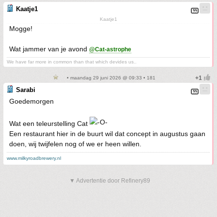
Kaatje1
Kaatje1
Mogge!
Wat jammer van je avond
@Cat-astrophe
We have far more in common than that which devides us..
• maandag 29 juni 2026 @ 09:33 • 181
Sarabi
Goedemorgen
Wat een teleurstelling Cat
Een restaurant hier in de buurt wil dat concept in augustus gaan
doen, wij twijfelen nog of we er heen willen.
www.milkyroadbrewery.nl
▼ Advertentie door Refinery89