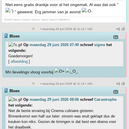
Niet eens gratis drankje voor al het ongemak. Al was dat ook "
" geweest. Erg jammer van je avond
Salivili hipput tupput tapput äppyt tipput hilijalleen
• maandag 29 juni 2026 @ 11:12 • 183
Blues
Op
maandag 29 juni 2026 07:40
schreef
sigme
het
volgende:
Goedemorgen!
[
afbeelding
]
Mn lievelings vloog voorbij
• maandag 29 juni 2026 @ 11:14 • 184
Blues
Op
maandag 29 juni 2026 08:06
schreef
Cat-astrophe
het volgende:
Niet de beste ervaring bij Cinema culinaire gisteren.
Binnenkomst een half uur later: stroom was eruit geklapt dus de
keuken kon niks. Gezien de timingen is dat best een drama voor
het draaiboek.