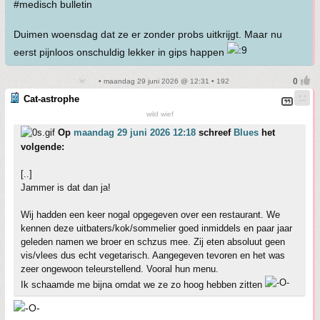
#medisch bulletin
Duimen woensdag dat ze er zonder probs uitkrijgt. Maar nu
eerst pijnloos onschuldig lekker in gips happen
• maandag 29 juni 2026 @ 12:31 • 192
Cat-astrophe
wild wief
Op
maandag 29 juni 2026 12:18
schreef
Blues
het
volgende:
[..]
Jammer is dat dan ja!
Wij hadden een keer nogal opgegeven over een restaurant. We
kennen deze uitbaters/kok/sommelier goed inmiddels en paar jaar
geleden namen we broer en schzus mee. Zij eten absoluut geen
vis/vlees dus echt vegetarisch. Aangegeven tevoren en het was
zeer ongewoon teleurstellend. Vooral hun menu.
Ik schaamde me bijna omdat we ze zo hoog hebben zitten