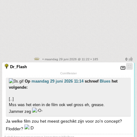
• maandag 29 juni 2026 @ 11:22 • 185
Dr_Flash
CoinMeister
Op
maandag 29 juni 2026 11:14
schreef
Blues
het
volgende:
[..]
Mss was het eten in de film ook wel gross eh, grease.
Jammer zeg
Ja welke film zou het meest geschikt zijn voor zo'n concept?
Flodder?
Salivili hipput tupput tapput äppyt tipput hilijalleen