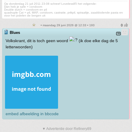
Op donderdag 21 juli 2011 23:08 schreef Loveless85 het volgende:
Dan heb je safe = condoom
Double dutch = condoom en pil
quadruple Cat = pil, MAP, condoom, castratie, prikpil, spiraaltje, zaaddodende pasta en
voor het jodelen de bergen uit
• maandag 29 juni 2026 @ 12:33 • 193
Blues
Volkskrant, dit is toch geen woord
(ik doe elke dag de 5
letterwoorden)
embed afbeelding in bbcode
▼ Advertentie door Refinery89