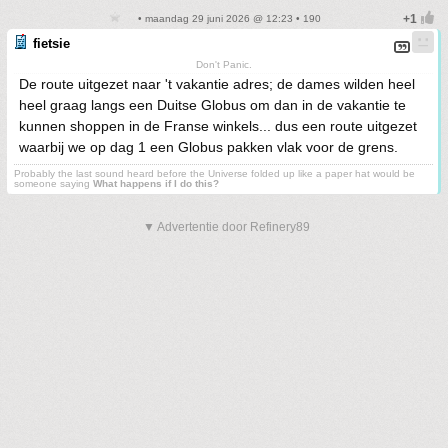
• maandag 29 juni 2026 @ 12:23 • 190
fietsie
Don't Panic.
De route uitgezet naar 't vakantie adres; de dames wilden heel
heel graag langs een Duitse Globus om dan in de vakantie te
kunnen shoppen in de Franse winkels... dus een route uitgezet
waarbij we op dag 1 een Globus pakken vlak voor de grens.
Probably the last sound heard before the Universe folded up like a paper hat would be
someone saying
What happens if I do this?
▼ Advertentie door Refinery89