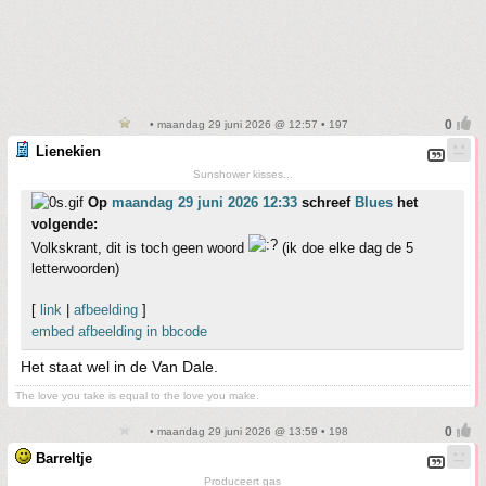
• maandag 29 juni 2026 @ 12:57 • 197
Lienekien
Sunshower kisses...
Op
maandag 29 juni 2026 12:33
schreef
Blues
het
volgende:
Volkskrant, dit is toch geen woord
(ik doe elke dag de 5
letterwoorden)
[
link
|
afbeelding
]
embed afbeelding in bbcode
Het staat wel in de Van Dale.
The love you take is equal to the love you make.
• maandag 29 juni 2026 @ 13:59 • 198
Barreltje
Produceert gas