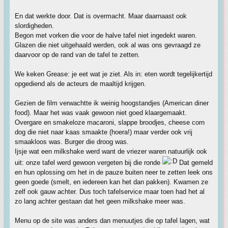
En dat werkte door. Dat is overmacht. Maar daarnaast ook
slordigheden.
Begon met vorken die voor de halve tafel niet ingedekt waren.
Glazen die niet uitgehaald werden, ook al was ons gevraagd ze
daarvoor op de rand van de tafel te zetten.
We keken Grease: je eet wat je ziet. Als in: eten wordt tegelijkertijd
opgediend als de acteurs de maaltijd krijgen.
Gezien de film verwachtte ik weinig hoogstandjes (American diner
food). Maar het was vaak gewoon niet goed klaargemaakt.
Overgare en smakeloze macaroni, slappe broodjes, cheese corn
dog die niet naar kaas smaakte (hoera!) maar verder ook vrij
smaakloos was. Burger die droog was.
Ijsje wat een milkshake werd want de vriezer waren natuurlijk ook
uit: onze tafel werd gewoon vergeten bij die ronde
Dat gemeld
en hun oplossing om het in de pauze buiten neer te zetten leek ons
geen goede (smelt, en iedereen kan het dan pakken). Kwamen ze
zelf ook gauw achter. Dus toch tafelservice maar toen had het al
zo lang achter gestaan dat het geen milkshake meer was.
Menu op de site was anders dan menuutjes die op tafel lagen, wat