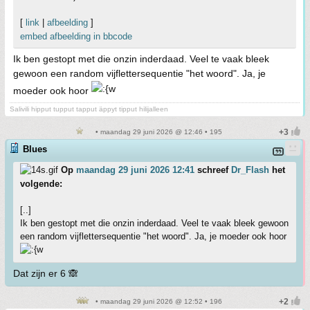
[
link
|
afbeelding
]
embed afbeelding in bbcode
Ik ben gestopt met die onzin inderdaad. Veel te vaak bleek
gewoon een random vijflettersequentie "het woord". Ja, je
moeder ook hoor
Salivili hipput tupput tapput äppyt tipput hilijalleen
• maandag 29 juni 2026 @ 12:46 • 195
Blues
Op
maandag 29 juni 2026 12:41
schreef
Dr_Flash
het
volgende:
[..]
Ik ben gestopt met die onzin inderdaad. Veel te vaak bleek gewoon
een random vijflettersequentie "het woord". Ja, je moeder ook hoor
Dat zijn er 6 🙈
• maandag 29 juni 2026 @ 12:52 • 196