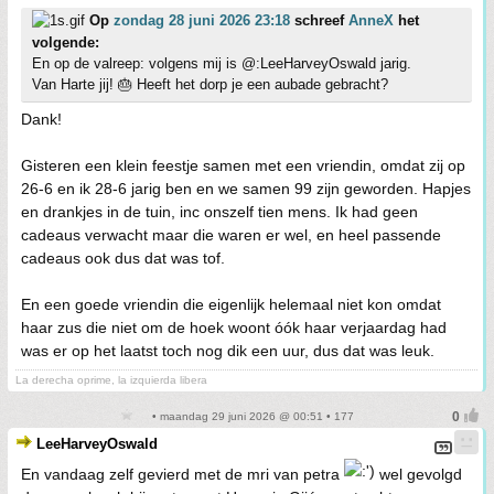
Op
zondag 28 juni 2026 23:18
schreef
AnneX
het
volgende:
En op de valreep: volgens mij is @:LeeHarveyOswald jarig.
Van Harte jij! 🎂 Heeft het dorp je een aubade gebracht?
Dank!
Gisteren een klein feestje samen met een vriendin, omdat zij op
26-6 en ik 28-6 jarig ben en we samen 99 zijn geworden. Hapjes
en drankjes in de tuin, inc onszelf tien mens. Ik had geen
cadeaus verwacht maar die waren er wel, en heel passende
cadeaus ook dus dat was tof.
En een goede vriendin die eigenlijk helemaal niet kon omdat
haar zus die niet om de hoek woont óók haar verjaardag had
was er op het laatst toch nog dik een uur, dus dat was leuk.
La derecha oprime, la izquierda libera
• maandag 29 juni 2026 @ 00:51 • 177
LeeHarveyOswald
En vandaag zelf gevierd met de mri van petra
wel gevolgd