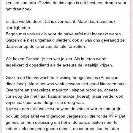
keuken kon niks. Gezien de timingen is dat best een drama voor
het draaiboek.
En dat werkte door. Dat is overmacht. Maar daarnaast ook
slordigheden.
Begon met vorken die voor de halve tafel niet ingedekt waren.
Glazen die niet uitgehaald werden, ook al was ons gevraagd ze
daarvoor op de rand van de tafel te zetten.
We keken Grease: je eet wat je ziet. Als in: eten wordt
tegelijkertijd opgediend als de acteurs de maaltijd krijgen.
Gezien de film verwachtte ik weinig hoogstandjes (American
diner food). Maar het was vaak gewoon niet goed klaargemaakt.
Overgare en smakeloze macaroni, slappe broodjes, cheese
corn dog die niet naar kaas smaakte (hoera!) maar verder ook
vrij smaakloos was. Burger die droog was.
Ijsje wat een milkshake werd want de vriezer waren natuurlijk
ook uit: onze tafel werd gewoon vergeten bij die ronde
Dat
gemeld en hun oplossing om het in de pauze buiten neer te
zetten leek ons geen goede (smelt, en iedereen kan het dan