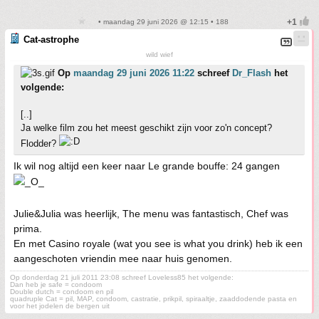
• maandag 29 juni 2026 @ 12:15 • 188
Cat-astrophe
wild wief
Op
maandag 29 juni 2026 11:22
schreef
Dr_Flash
het
volgende:
[..]
Ja welke film zou het meest geschikt zijn voor zo'n concept?
Flodder?
Ik wil nog altijd een keer naar Le grande bouffe: 24 gangen
Julie&Julia was heerlijk, The menu was fantastisch, Chef was
prima.
En met Casino royale (wat you see is what you drink) heb ik een
aangeschoten vriendin mee naar huis genomen.
Op donderdag 21 juli 2011 23:08 schreef Loveless85 het volgende:
Dan heb je safe = condoom
Double dutch = condoom en pil
quadruple Cat = pil, MAP, condoom, castratie, prikpil, spiraaltje, zaaddodende pasta en
voor het jodelen de bergen uit