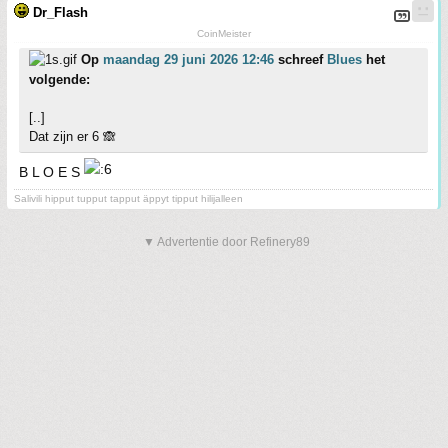
Dr_Flash
CoinMeister
Op
maandag 29 juni 2026 12:46
schreef
Blues
het
volgende:
[..]
Dat zijn er 6 🙈
B L O E S
Salivili hipput tupput tapput äppyt tipput hilijalleen
▼ Advertentie door Refinery89