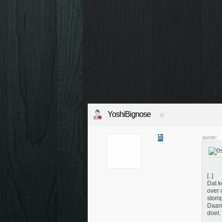
YoshiBignose
quote:
[..]
Dat k
over 
stomp
Daarn
doet.