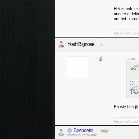
Het is ook zek
andere afdeli
om het uitzoek
Facts don't care
YoshiBignose
quote:
[..]
is wa
En wie ben ji
Facts don't care
Bosbeetle
terminaal verdwaald