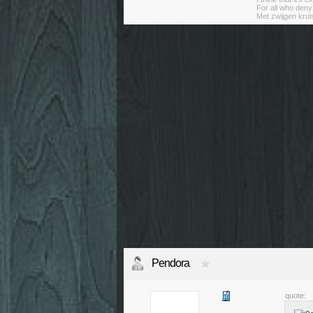
For all who deny
Met zwijgen krui
Pendora
quote: