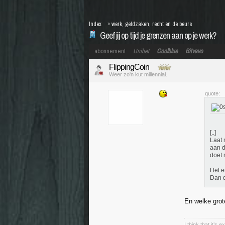
Index
»
werk, geldzaken, recht en de beurs
Geef jij op tijd je grenzen aan op je werk?
abonnement
Unibet
Coolblue
Bitvavo
FlippingCoin
Weer zo'n kut millennial.
quote:
[..]
Laat 
aan d
doet 
Het e
Dan d
En welke grot
I think that it’s