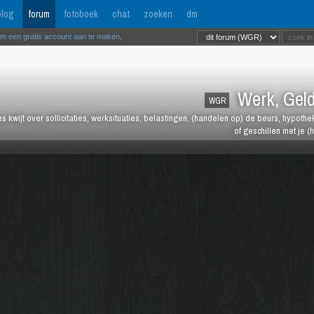
log
forum
fotoboek
chat
zoeken
dm
om een gratis account aan te maken
.
Werk, Geld
WGR
les kwijt over sollicitaties, werksituaties, belastingen, (handelen op) de beurs, hypot
of geschillen met je (