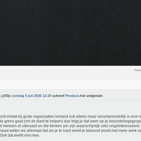
maan
Op
zondag 5 juli 2026 12:29
schreef
Pendora
het volgende:
omt omdat bij grote organisaties iemand ook alleen maar verantwoordelijk is voor ee
de grens gaat (om de klant te helpen) dan krijg je dat weer op je beoordelingsgesp
t mensen af uiteraard en die klinken (en zijn waarschijnlijk ook) ongeïnteresseerd.
aast weten we allemaal dat als je te hard werkt je beloond wordt met meer werk 
 Ook dat werkt niet mee.