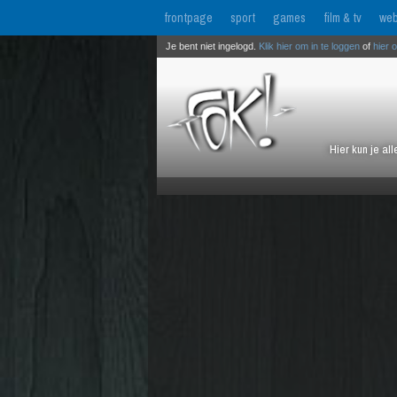
frontpage
sport
games
film & tv
web
Je bent niet ingelogd.
Klik hier om in te loggen
of
hier 
Hier kun je al