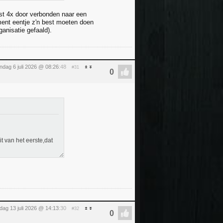
atst 4x door verbonden naar een
ent eentje z'n best moeten doen
ganisatie gefaald).
dag 6 juli 2026 @ 08:26
:48
#31
it van het eerste,dat
ag 13 juli 2026 @ 14:13
:30
#32