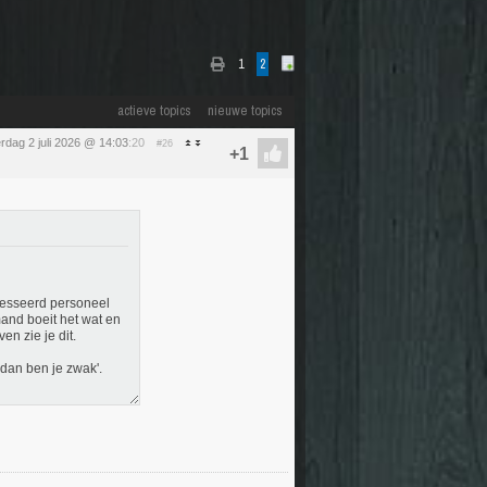
1
2
actieve topics
nieuwe topics
rdag 2 juli 2026 @ 14:03
:20
#26
eresseerd personeel
mand boeit het wat en
n zie je dit.
t dan ben je zwak'.