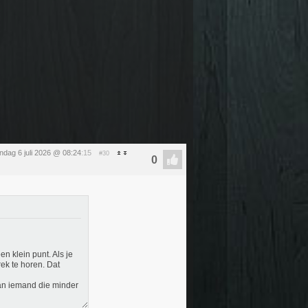
dag 6 juli 2026 @ 08:24
:15
#30
n klein punt. Als je
rek te horen. Dat
van iemand die minder