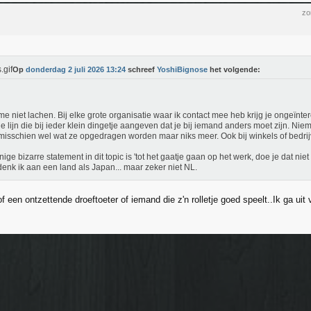
zo
Op
donderdag 2 juli 2026 13:24
schreef
YoshiBignose
het volgende:
me niet lachen. Bij elke grote organisatie waar ik contact mee heb krijg je ongeïnt
e lijn die bij ieder klein dingetje aangeven dat je bij iemand anders moet zijn. Nie
misschien wel wat ze opgedragen worden maar niks meer. Ook bij winkels of bedrijve
nige bizarre statement in dit topic is 'tot het gaatje gaan op het werk, doe je dat nie
enk ik aan een land als Japan... maar zeker niet NL.
f een ontzettende droeftoeter of iemand die z'n rolletje goed speelt..Ik ga uit 