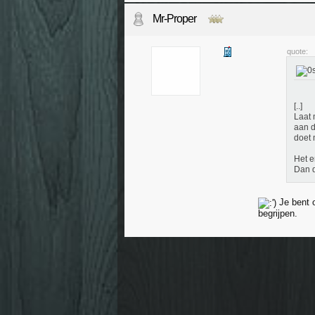
Mr-Proper
quote:
[..]
Laat 
aan d
doet 
Het e
Dan d
Je bent o
begrijpen.