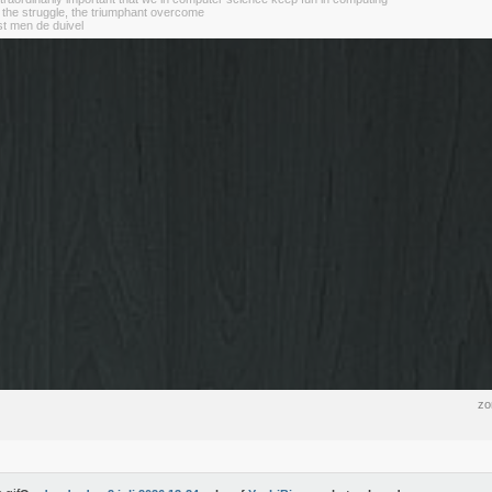
 the struggle, the triumphant overcome
st men de duivel
zo