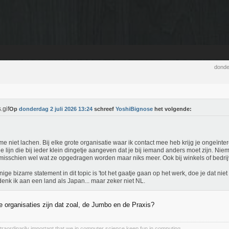
donde
Op
donderdag 2 juli 2026 13:24
schreef
YoshiBignose
het volgende:
me niet lachen. Bij elke grote organisatie waar ik contact mee heb krijg je ongeïnt
e lijn die bij ieder klein dingetje aangeven dat je bij iemand anders moet zijn. Nie
misschien wel wat ze opgedragen worden maar niks meer. Ook bij winkels of bedrijve
nige bizarre statement in dit topic is 'tot het gaatje gaan op het werk, doe je dat nie
enk ik aan een land als Japan... maar zeker niet NL.
e organisaties zijn dat zoal, de Jumbo en de Praxis?
 extraordinarily important that we in computer science keep fun in computing