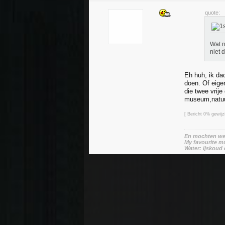
quote:
Wat n
niet 
Eh huh, ik dac
doen. Of eige
die twee vrij
museum,natuur
[ Bericht 0% gewij
En mochten we 
My favourite mu
Water: ijskoud 