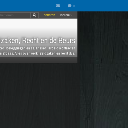
doneren
inbreuk?
zaken, Recht en de Beurs
heken, beleggingen en salarissen, arbeidscontracten
huis)baas. Alles over werk, geldzaken en recht dus.