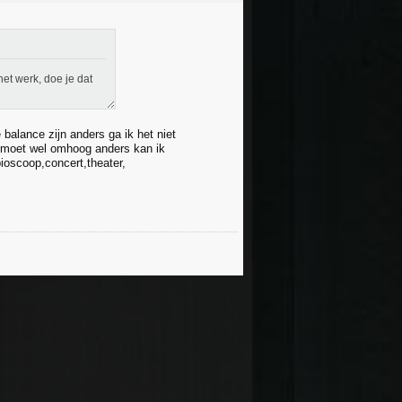
het werk, doe je dat
 balance zijn anders ga ik het niet
is moet wel omhoog anders kan ik
ioscoop,concert,theater,