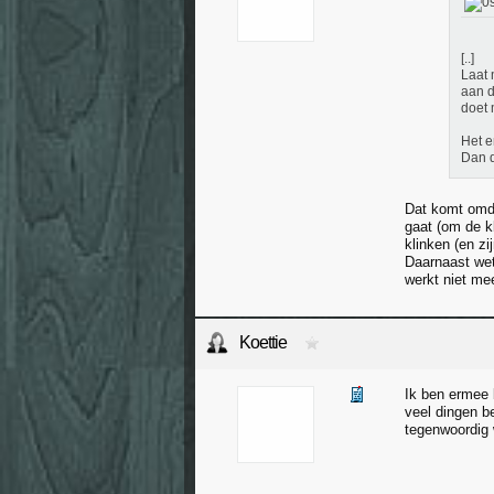
[..]
Laat 
aan d
doet 
Het e
Dan d
Dat komt omda
gaat (om de k
klinken (en zi
Daarnaast wet
werkt niet me
Koettie
Ik ben ermee 
veel dingen be
tegenwoordig w