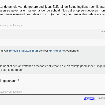
er de schuld van de grotere bedrijven. Zelfs bij de Belastingdienst ben ik la
ng en ze gaven allemaal een ander de schuld. Nou zal er op een gegeven mom
en maar niemand heeft daar zin in... (of het mag niet, maar dan heb je als or
 about your feelings
maan
Op
zondag 5 juli 2026 15:28
schreef
Mr-Proper
het volgende:
Je bent of een ontzettende droeftoeter of iemand die z'n rolletje goed speelt..Ik ga u
t beter te begrijpen.
j in godsnaam?
 about your feelings
Moderator
maand