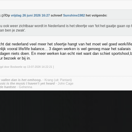
Op
vrijdag 26 juni 2026 16:27
schreef
Sunshine1982
het volgende:
u ook weer zichtbaar wordt in Nederland is het sfeertje van 'tot het gaatje gaan op 
dan ben je zwak'.
ht dat nederland veel meer het sfeertje hangt van het moet wel goed work/life
nlijk vooral life/life balance... 3 dagen werken is wel genoeg maar het salara
e dagen niets doen. En meer werken kan echt niet want dan schiet sportshool,b
 bezoek er bij in.
zigd door Bosbeetle op 13-07-2026 14:22
:21
]
vallen dan is het omhoog.
- Krang (uit: Pantani)
sic is the music I haven't yet heard
- John Cage
de hardste
- Gehenna