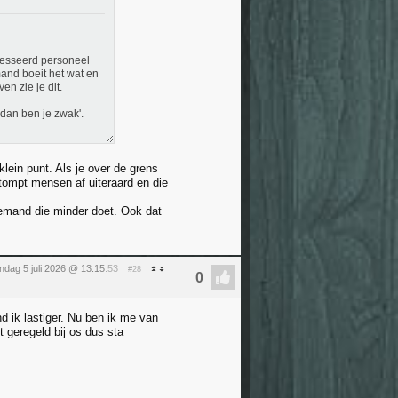
eresseerd personeel
mand boeit het wat en
n zie je dit.
t dan ben je zwak'.
lein punt. Als je over de grens
stompt mensen af uiteraard en die
iemand die minder doet. Ook dat
ndag 5 juli 2026 @ 13:15
:53
#28
d ik lastiger. Nu ben ik me van
t geregeld bij os dus sta