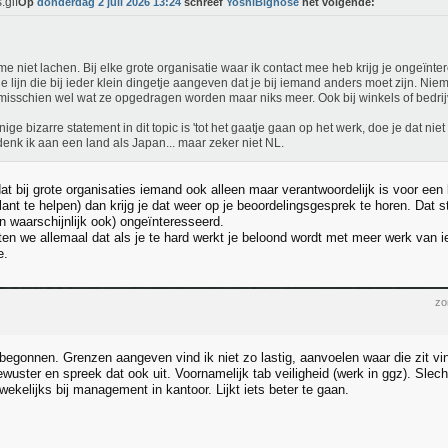
Op
donderdag 2 juli 2026 13:24
schreef
YoshiBignose
het volgende:
me niet lachen. Bij elke grote organisatie waar ik contact mee heb krijg je ongeïnt
e lijn die bij ieder klein dingetje aangeven dat je bij iemand anders moet zijn. Nie
misschien wel wat ze opgedragen worden maar niks meer. Ook bij winkels of bedrijve
nige bizarre statement in dit topic is 'tot het gaatje gaan op het werk, doe je dat nie
enk ik aan een land als Japan... maar zeker niet NL.
t bij grote organisaties iemand ook alleen maar verantwoordelijk is voor een k
lant te helpen) dan krijg je dat weer op je beoordelingsgesprek te horen. Dat 
jn waarschijnlijk ook) ongeïnteresseerd.
en we allemaal dat als je te hard werkt je beloond wordt met meer werk van 
e.
zo
begonnen. Grenzen aangeven vind ik niet zo lastig, aanvoelen waar die zit vin
wuster en spreek dat ook uit. Voornamelijk tab veiligheid (werk in ggz). Slech
ekelijks bij management in kantoor. Lijkt iets beter te gaan.