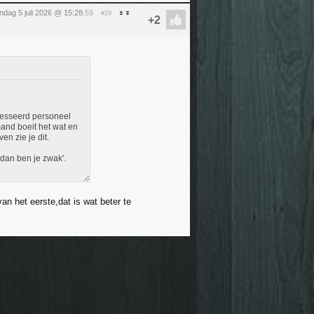
ndag 5 juli 2026 @ 15:28
:59
#29
eresseerd personeel
mand boeit het wat en
n zie je dit.
t dan ben je zwak'.
van het eerste,dat is wat beter te