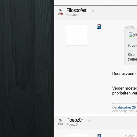
Filosoofert
Kanaïet
quote:
Ik vi
Kleur
treffe
Door bijvoorb
Verder moeten
prioriteiten v
Op
dinsdag 25 
een beetje zo'n li
Poepz0r
Poepz0r
quote: