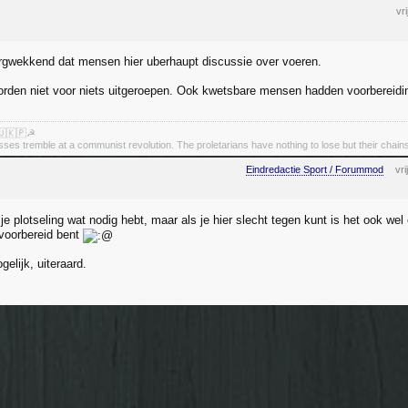
vr
orgwekkend dat mensen hier uberhaupt discussie over voeren.
rden niet voor niets uitgeroepen. Ook kwetsbare mensen hadden voorbereidi
🇺🇰🇵☭
asses tremble at a communist revolution. The proletarians have nothing to lose but their chain
Eindredactie Sport / Forummod
vr
je plotseling wat nodig hebt, maar als je hier slecht tegen kunt is het ook wel
 voorbereid bent
elijk, uiteraard.