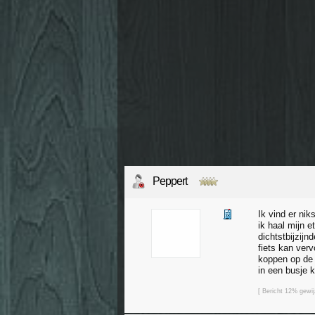
Peppert
Ik vind er ni
ik haal mijn e
dichtstbijzijn
fiets kan verv
koppen op de 
in een busje 
[ Bericht 12% gewi