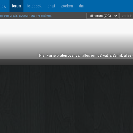
log
forum
fotoboek
chat
zoeken
dm
om een gratis account aan te maken
.
Hier kun je praten over van alles en nog wat. Eigenlijk alles