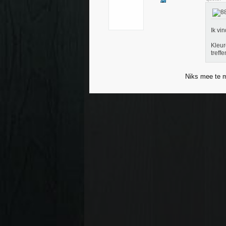
Ik vi
Kleur
treffe
Niks mee te 