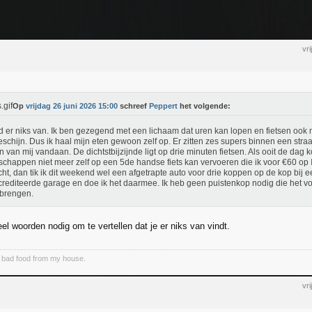
vr
Op
vrijdag 26 juni 2026 15:00
schreef
Peppert
het volgende:
nd er niks van. Ik ben gezegend met een lichaam dat uren kan lopen en fietsen ook
schijn. Dus ik haal mijn eten gewoon zelf op. Er zitten zes supers binnen een straal
en van mij vandaan. De dichtstbijzijnde ligt op drie minuten fietsen. Als ooit de dag k
chappen niet meer zelf op een 5de handse fiets kan vervoeren die ik voor €60 op
ht, dan tik ik dit weekend wel een afgetrapte auto voor drie koppen op de kop bij 
rediteerde garage en doe ik het daarmee. Ik heb geen puistenkop nodig die het vo
brengen.
el woorden nodig om te vertellen dat je er niks van vindt.
e bad food from my house.
vr