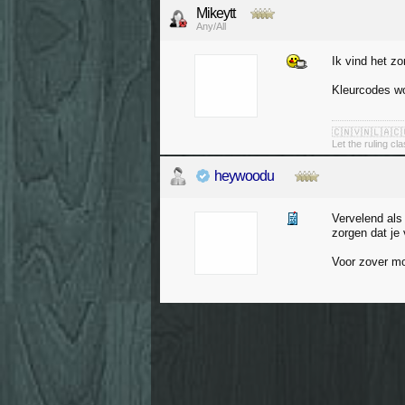
Mikeytt
Any/All
Ik vind het z
Kleurcodes wo
🇨🇳🇻🇳🇱🇦🇨
Let the ruling cl
heywoodu
Vervelend als 
zorgen dat je
Voor zover mog