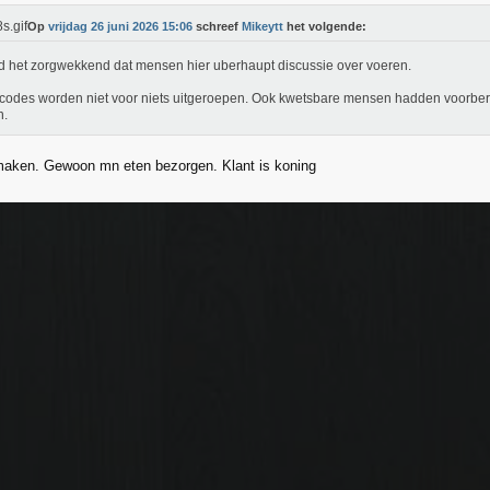
Op
vrijdag 26 juni 2026 15:06
schreef
Mikeytt
het volgende:
nd het zorgwekkend dat mensen hier uberhaupt discussie over voeren.
codes worden niet voor niets uitgeroepen. Ook kwetsbare mensen hadden voorbe
n.
maken. Gewoon mn eten bezorgen. Klant is koning