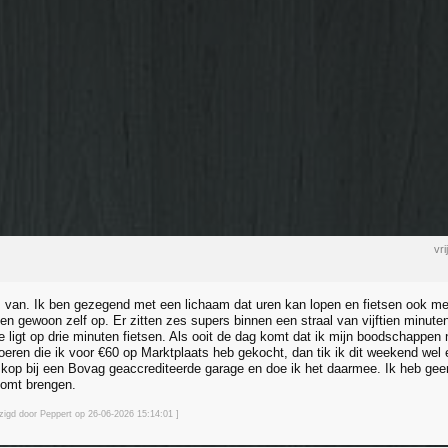
vr
ks van. Ik ben gezegend met een lichaam dat uren kan lopen en fietsen ook m
ten gewoon zelf op. Er zitten zes supers binnen een straal van vijftien minut
de ligt op drie minuten fietsen. Als ooit de dag komt dat ik mijn boodschappe
oeren die ik voor €60 op Marktplaats heb gekocht, dan tik ik dit weekend wel 
kop bij een Bovag geaccrediteerde garage en doe ik het daarmee. Ik heb geen
komt brengen.
jzigd door Peppert op 26-06-2026 15:14
:01
]