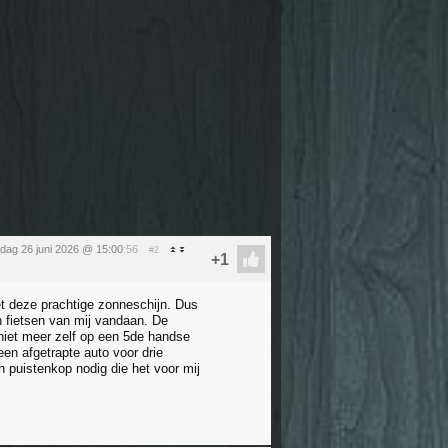
ijdag 26 juni 2026 @ 15:00
:56
#2
et deze prachtige zonneschijn. Dus
en fietsen van mij vandaan. De
n niet meer zelf op een 5de handse
een afgetrapte auto voor drie
 puistenkop nodig die het voor mij