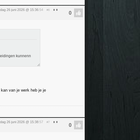
ijdag 26 juni 2026 @ 15:36
:54
#6
reidingen kunnenn
kan van je werk heb je je
ijdag 26 juni 2026 @ 15:38
:57
#7