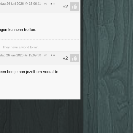
ijdag 26 juni 2026 @ 15:06
:11
#3
ngen kunnenn treffen.
s. They have a world to win.
ijdag 26 juni 2026 @ 15:09
:30
#4
 een beetje aan jezelf om vooraf te