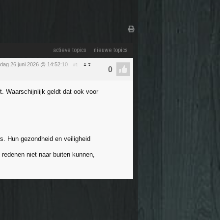
actieve topics
nieuwe topics
ijdag 26 juni 2026 @ 14:52
:10
#1
 Waarschijnlijk geldt dat ook voor
rs. Hun gezondheid en veiligheid
 redenen niet naar buiten kunnen,