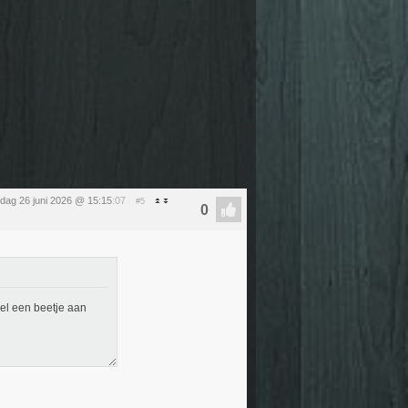
ijdag 26 juni 2026 @ 15:15
:07
#5
wel een beetje aan