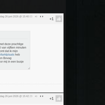
ijdag 26 juni 2026 @ 15:40
:03
#8
 met deze prachtige
 van vijftien minuten
omt dat ik mijn
Marktplaats
heb
een Bovag
or mij in een busje
ijdag 26 juni 2026 @ 15:42
:29
#9