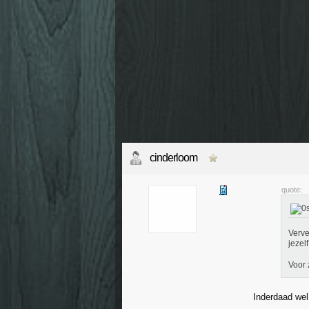
cinderloom
quote:
Verve
jezel
Voor 
Inderdaad wel