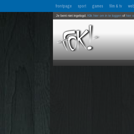
frontpage
sport
games
film & tv
web
Je bent niet ingelogd.
Klik hier om in te loggen
of
hier 