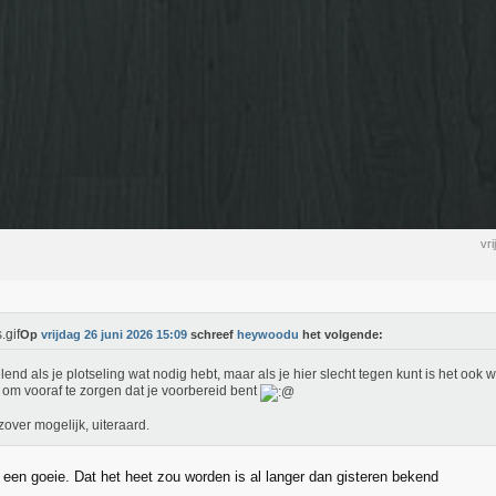
vr
Op
vrijdag 26 juni 2026 15:09
schreef
heywoodu
het volgende:
lend als je plotseling wat nodig hebt, maar als je hier slecht tegen kunt is het ook 
f om vooraf te zorgen dat je voorbereid bent
zover mogelijk, uiteraard.
 een goeie. Dat het heet zou worden is al langer dan gisteren bekend