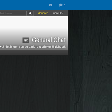
doneren
inbreuk?
General Chat
GC
 wat niet in een van de andere rubrieken thuishoort.