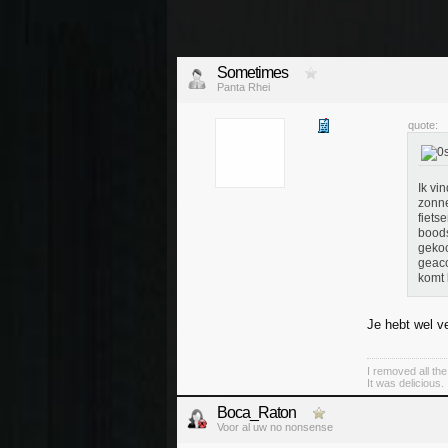
Sometimes
Panta Rhei
quote:
Ik vi
zonne
fiets
boods
gekoc
geacc
komt 
Je hebt wel ve
I removed all th
It was delicious.
Boca_Raton
Voor al uw no nonsense