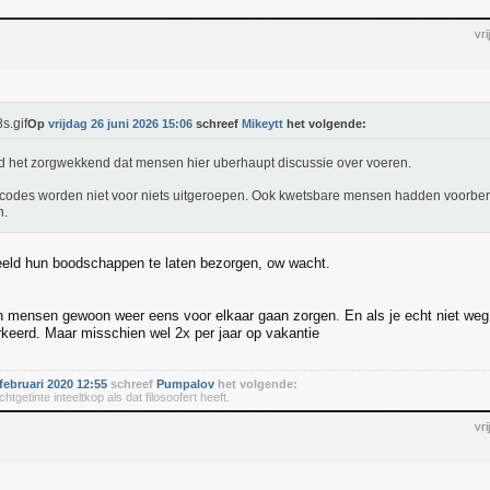
vr
Op
vrijdag 26 juni 2026 15:06
schreef
Mikeytt
het volgende:
nd het zorgwekkend dat mensen hier uberhaupt discussie over voeren.
codes worden niet voor niets uitgeroepen. Ook kwetsbare mensen hadden voorbe
n.
eeld hun boodschappen te laten bezorgen, ow wacht.
 mensen gewoon weer eens voor elkaar gaan zorgen. En als je echt niet weg 
erkeerd. Maar misschien wel 2x per jaar op vakantie
februari 2020 12:55
schreef
Pumpalov
het volgende:
chtgetinte inteeltkop als dat filosoofert heeft.
vr