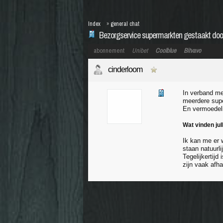
Index
»
general chat
Bezorgservice supermarkten gestaakt door
abonnement
Unibet
Coolblue
Bitvavo
cinderloom
In verband me
meerdere sup
En vermoedeli
Wat vinden jul
Ik kan me er 
staan natuurli
Tegelijkertij
zijn vaak afha