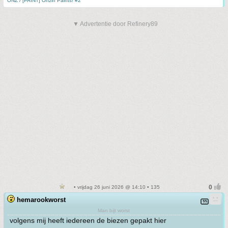
ONZ / [PAINT] Onzin Paints! #2
▼ Advertentie door Refinery89
• vrijdag 26 juni 2026 @ 14:10 • 135
hemarookworst
Man bijt worst
volgens mij heeft iedereen de biezen gepakt hier