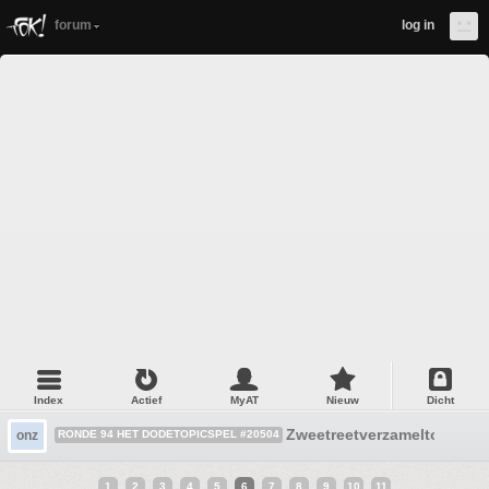
forum
log in
Index
Actief
MyAT
Nieuw
Dicht
Zweetreetverzameltopic
onz
RONDE 94 HET DODETOPICSPEL #20504
1
2
3
4
5
6
7
8
9
10
11