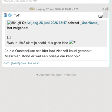
Winnaar DTS seizoen 93 *O*
• vrijdag 26 juni 2026 @ 13:49 • 128
ToT
Op
vrijdag 26 juni 2026 13:47
schreef
_UserName_
het volgende:
[..]
Was in 1945 uit mijn hoofd, dus geen idee
Ja die Oostenrijkse schilder had zichzelf koud gemaakt.
Misschien stond er wel een briesje die kant op?
ONZ / [PAINT] Onzin Paints! #2
▼ Advertentie door Refinery89