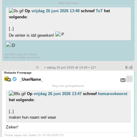
Man bijt worst
Op
vrijdag 26 juni 2026 13:48
schreef
ToT
het
volgende:
[..]
De winter is idd geweken!
Uw ADH vitamine Worst
Met vriendelijke groenten
• vrijdag 26 juni 2026 @ 13:49 • 127
Redactie Frontpage
_UserName_
Nog niet geregistreerd.
Op
vrijdag 26 juni 2026 13:47
schreef
hemarookworst
het volgende:
[..]
maken hun naam wel waar
Zeker!
Trotse papa van Jyske O+ 07-03-2025 O+