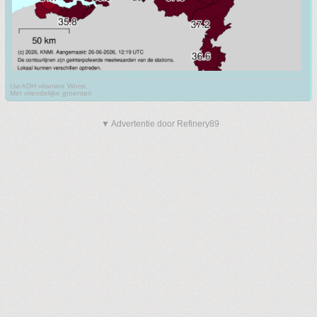
Uw ADH vitamine Worst
Met vriendelijke groenten
▼ Advertentie door Refinery89