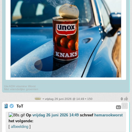
Uw ADH vitamine Worst
Met vriendelijke groenten
• vrijdag 26 juni 2026 @ 14:49 • 150
ToT
Op
vrijdag 26 juni 2026 14:49
schreef
hemarookworst
het volgende:
[
afbeelding
]