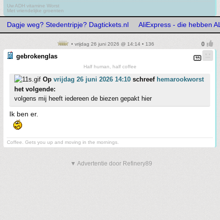
Uw ADH vitamine Worst
Met vriendelijke groenten
Dagje weg? Stedentripje? Dagtickets.nl
AliExpress - die hebben 
• vrijdag 26 juni 2026 @ 14:14 • 136
gebrokenglas
Half human, half coffee
Op
vrijdag 26 juni 2026 14:10
schreef
hemarookworst
het volgende:
volgens mij heeft iedereen de biezen gepakt hier
Ik ben er.
Coffee. Gets you up and moving in the mornings.
▼ Advertentie door Refinery89