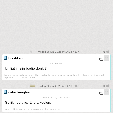
• vrijdag 26 juni 2026 @ 14:16 • 137
FreshFruit
Vita Brevis.
Un ligt in zijn badje denk ?
“Never argue with an idiot. They will only bring you down to their level and beat you with
experience.” ― Mark Twain.
• vrijdag 26 juni 2026 @ 14:19 • 138
gebrokenglas
Half human, half coffee
Gelijk heeft 'ie. Effe afkoelen.
Coffee. Gets you up and moving in the mornings.