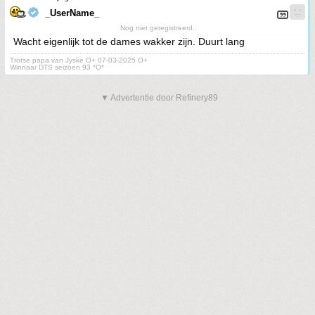
_UserName_
Nog niet geregistreerd.
Wacht eigenlijk tot de dames wakker zijn. Duurt lang
Trotse papa van Jyske O+ 07-03-2025 O+
Winnaar DTS seizoen 93 *O*
▼ Advertentie door Refinery89