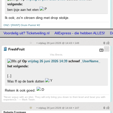
volgende:
ben ijsje aan het eten
Ik ook; zo'n citroen ding met drop stokje.
ONZ / [PAINT] Onzin Paints! #2
Voordelig uit? Ticketveiling.nl
AliExpress - die hebben ALLES!
D
• vrijdag 26 juni 2026 @ 14:43 • 146
FreshFruit
Vita Brevis.
Op
vrijdag 26 juni 2026 14:39
schreef
_UserName_
het volgende:
[..]
Was ff op de bank dutten
Reken ik ook goed.
“Never argue with an idiot. They will only bring you down to their level and beat you with
experience.” ― Mark Twain.
• vrijdag 26 juni 2026 @ 14:44 • 147
Redactie Frontpage