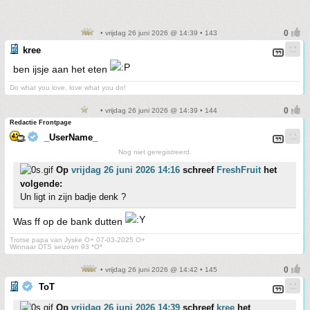
• vrijdag 26 juni 2026 @ 14:39 • 143
kree
ben ijsje aan het eten
Do what you love, love what you do!
• vrijdag 26 juni 2026 @ 14:39 • 144
Redactie Frontpage
_UserName_
Nog niet geregistreerd.
Op
vrijdag 26 juni 2026 14:16
schreef
FreshFruit
het
volgende:
Un ligt in zijn badje denk ?
Was ff op de bank dutten
Trotse papa van Jyske O+ 07-03-2025 O+
Winnaar DTS seizoen 93 *O*
• vrijdag 26 juni 2026 @ 14:42 • 145
ToT
Op
vrijdag 26 juni 2026 14:39
schreef
kree
het