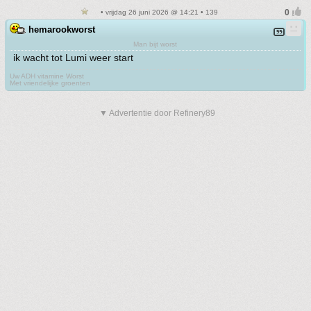
• vrijdag 26 juni 2026 @ 14:21 • 139
hemarookworst
Man bijt worst
ik wacht tot Lumi weer start
Uw ADH vitamine Worst
Met vriendelijke groenten
▼ Advertentie door Refinery89