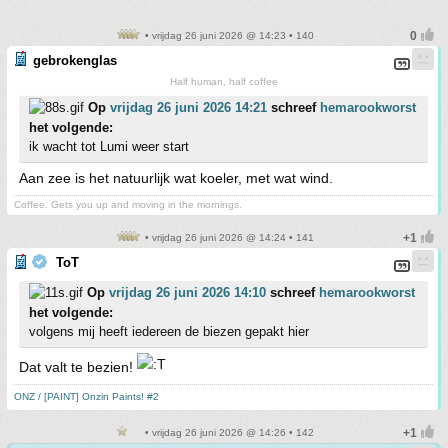
• vrijdag 26 juni 2026 @ 14:23 • 140
gebrokenglas
Half human, half coffee
Op
vrijdag 26 juni 2026 14:21
schreef
hemarookworst
het volgende:
ik wacht tot Lumi weer start
Aan zee is het natuurlijk wat koeler, met wat wind.
Coffee. Gets you up and moving in the mornings.
• vrijdag 26 juni 2026 @ 14:24 • 141
ToT
Op
vrijdag 26 juni 2026 14:10
schreef
hemarookworst
het volgende:
volgens mij heeft iedereen de biezen gepakt hier
Dat valt te bezien!
ONZ / [PAINT] Onzin Paints! #2
• vrijdag 26 juni 2026 @ 14:26 • 142