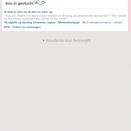
bos in gevlucht
Ik heb er één en ik ben er trots op
"Tussen droom en daad staan wetten in de weg, en praktische bezwaren" "The needs
of the many outweigh the needs of the crew"
Terugblik op tachtig kilometer lopen
-
Westerborkpad
-
My 5 minutes of fame
-
Heldin
DTS - Foto's en verslagen
▼ Advertentie door Refinery89