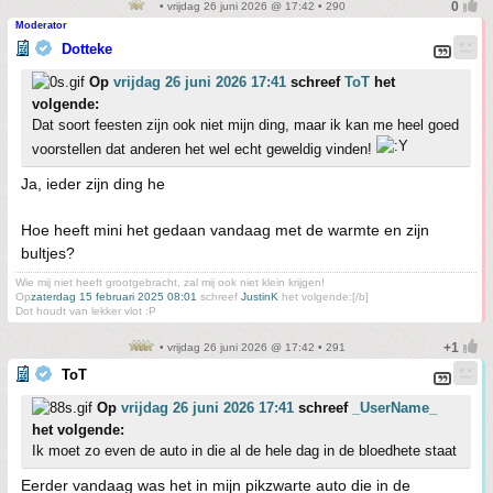
• vrijdag 26 juni 2026 @ 17:42 • 290
Moderator
Dotteke
Op
vrijdag 26 juni 2026 17:41
schreef
ToT
het
volgende:
Dat soort feesten zijn ook niet mijn ding, maar ik kan me heel goed
voorstellen dat anderen het wel echt geweldig vinden!
Ja, ieder zijn ding he
Hoe heeft mini het gedaan vandaag met de warmte en zijn
bultjes?
Wie mij niet heeft grootgebracht, zal mij ook niet klein krijgen!
Op
zaterdag 15 februari 2025 08:01
schreef
JustinK
het volgende:[/b]
Dot houdt van lekker vlot :P
• vrijdag 26 juni 2026 @ 17:42 • 291
ToT
Op
vrijdag 26 juni 2026 17:41
schreef
_UserName_
het volgende:
Ik moet zo even de auto in die al de hele dag in de bloedhete staat
Eerder vandaag was het in mijn pikzwarte auto die in de