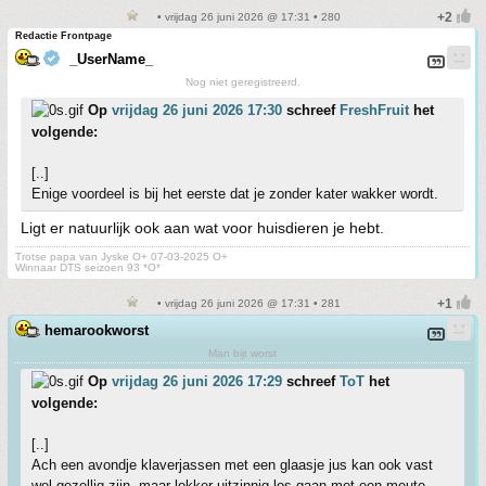
• vrijdag 26 juni 2026 @ 17:31 • 280
Redactie Frontpage
_UserName_
Nog niet geregistreerd.
Op
vrijdag 26 juni 2026 17:30
schreef
FreshFruit
het
volgende:
[..]
Enige voordeel is bij het eerste dat je zonder kater wakker wordt.
Ligt er natuurlijk ook aan wat voor huisdieren je hebt.
Trotse papa van Jyske O+ 07-03-2025 O+
Winnaar DTS seizoen 93 *O*
• vrijdag 26 juni 2026 @ 17:31 • 281
hemarookworst
Man bijt worst
Op
vrijdag 26 juni 2026 17:29
schreef
ToT
het
volgende:
[..]
Ach een avondje klaverjassen met een glaasje jus kan ook vast
wel gezellig zijn, maar lekker uitzinnig los gaan met een meute