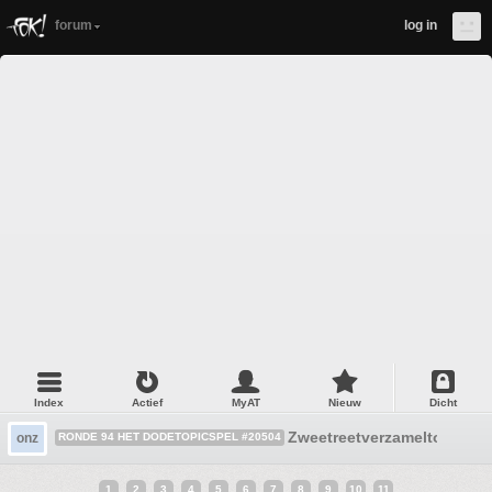
forum
log in
Index
Actief
MyAT
Nieuw
Dicht
Zweetreetverzameltopic
onz
RONDE 94 HET DODETOPICSPEL #20504
1
2
3
4
5
6
7
8
9
10
11