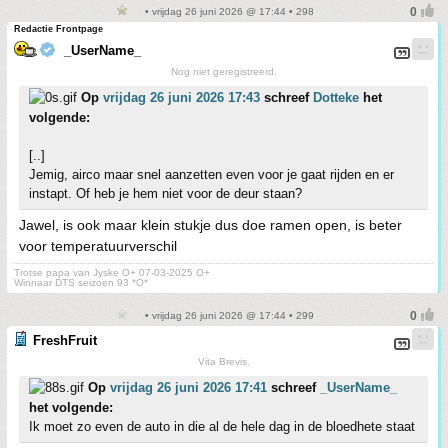
• vrijdag 26 juni 2026 @ 17:44 • 298
Redactie Frontpage
_UserName_
Nog niet geregistreerd.
Op
vrijdag 26 juni 2026 17:43
schreef
Dotteke
het
volgende:
[..]
Jemig, airco maar snel aanzetten even voor je gaat rijden en er
instapt. Of heb je hem niet voor de deur staan?
Jawel, is ook maar klein stukje dus doe ramen open, is beter
voor temperatuurverschil
Trotse papa van Jyske O+ 07-03-2025 O+
Winnaar DTS seizoen 93 *O*
• vrijdag 26 juni 2026 @ 17:44 • 299
FreshFruit
Vita Brevis.
Op
vrijdag 26 juni 2026 17:41
schreef
_UserName_
het volgende:
Ik moet zo even de auto in die al de hele dag in de bloedhete staat