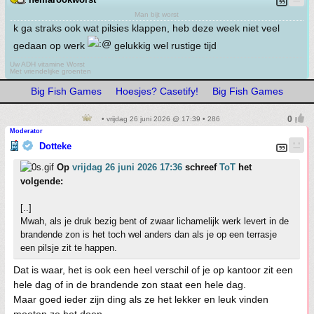
Man bijt worst
k ga straks ook wat pilsies klappen, heb deze week niet veel
gedaan op werk
gelukkig wel rustige tijd
Uw ADH vitamine Worst
Met vriendelijke groenten
Big Fish Games
Hoesjes? Casetify!
Big Fish Games
• vrijdag 26 juni 2026 @ 17:39 • 286
Moderator
Dotteke
Op
vrijdag 26 juni 2026 17:36
schreef
ToT
het
volgende:
[..]
Mwah, als je druk bezig bent of zwaar lichamelijk werk levert in de
brandende zon is het toch wel anders dan als je op een terrasje
een pilsje zit te happen.
Dat is waar, het is ook een heel verschil of je op kantoor zit een
hele dag of in de brandende zon staat een hele dag.
Maar goed ieder zijn ding als ze het lekker en leuk vinden