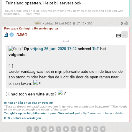
Tuinslang opzetten. Helpt bij servers ook.
“Never argue with an idiot. They will only bring you down to their level and beat you with
experience.” ― Mark Twain.
• vrijdag 26 juni 2026 @ 17:45 • 300
Frontpage Koningin / Reizende reporter
DJMO
#trut
Op
vrijdag 26 juni 2026 17:42
schreef
ToT
het
volgende:
[..]
Eerder vandaag was het in mijn pikzwarte auto die in de brandende
zon stond minder heet dan de lucht die door de open ramen naar
binnen kwam.
Jij had toch een witte auto?
Ik heb er één en ik ben er trots op
"Tussen droom en daad staan wetten in de weg, en praktische bezwaren" "The needs
of the many outweigh the needs of the crew"
Terugblik op tachtig kilometer lopen
-
Westerborkpad
-
My 5 minutes of fame
-
Heldin
DTS - Foto's en verslagen
1
2
3
4
5
6
7
8
9
10
11