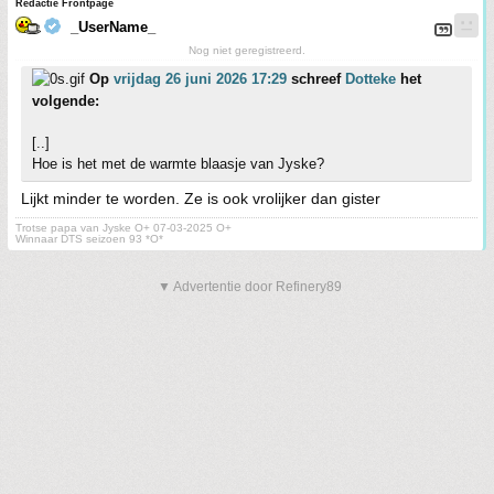
Redactie Frontpage
_UserName_
Nog niet geregistreerd.
Op
vrijdag 26 juni 2026 17:29
schreef
Dotteke
het
volgende:
[..]
Hoe is het met de warmte blaasje van Jyske?
Lijkt minder te worden. Ze is ook vrolijker dan gister
Trotse papa van Jyske O+ 07-03-2025 O+
Winnaar DTS seizoen 93 *O*
▼ Advertentie door Refinery89