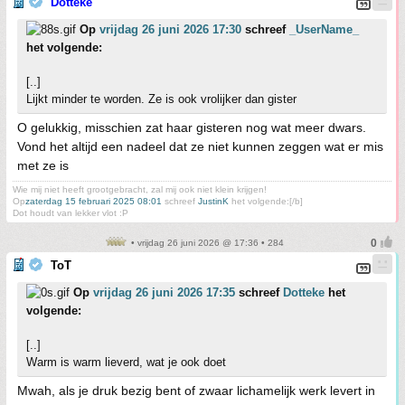
Dotteke
Op
vrijdag 26 juni 2026 17:30
schreef
_UserName_
het volgende:
[..]
Lijkt minder te worden. Ze is ook vrolijker dan gister
O gelukkig, misschien zat haar gisteren nog wat meer dwars.
Vond het altijd een nadeel dat ze niet kunnen zeggen wat er mis
met ze is
Wie mij niet heeft grootgebracht, zal mij ook niet klein krijgen!
Op
zaterdag 15 februari 2025 08:01
schreef
JustinK
het volgende:[/b]
Dot houdt van lekker vlot :P
• vrijdag 26 juni 2026 @ 17:36 • 284
ToT
Op
vrijdag 26 juni 2026 17:35
schreef
Dotteke
het
volgende:
[..]
Warm is warm lieverd, wat je ook doet
Mwah, als je druk bezig bent of zwaar lichamelijk werk levert in