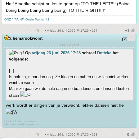
Half Amerika schijnt nu los te gaan op "TO THE LEFT!!!! (Boing
boing boing boing boing boing) TO THE RIGHT!!!!"
ONZ / [PAINT] Onzin Paints! #2
• vrijdag 26 juni 2026 @ 17:29 • 277
hemarookworst
Man bijt worst
Op
vrijdag 26 juni 2026 17:28
schreef
Dotteke
het
volgende:
[..]
Is ook zo, maar dan nog. Ze klagen en puffen en willen niet werken
want zo warm
Maar ze gaan wel de hele dag in de brandende zon dansend buiten
staan
werk wordt er dingen van je verwacht, lekker dansen niet he
Uw ADH vitamine Worst
Met vriendelijke groenten
• vrijdag 26 juni 2026 @ 17:30 • 278