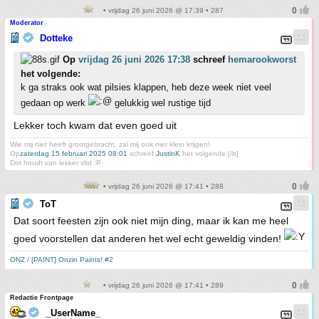
• vrijdag 26 juni 2026 @ 17:39 • 287
Moderator
Dotteke
Op
vrijdag 26 juni 2026 17:38
schreef
hemarookworst
het volgende:
k ga straks ook wat pilsies klappen, heb deze week niet veel
gedaan op werk
gelukkig wel rustige tijd
Lekker toch kwam dat even goed uit
Wie mij niet heeft grootgebracht, zal mij ook niet klein krijgen!
Op
zaterdag 15 februari 2025 08:01
schreef
JustinK
het volgende:[/b]
Dot houdt van lekker vlot :P
• vrijdag 26 juni 2026 @ 17:41 • 288
ToT
Dat soort feesten zijn ook niet mijn ding, maar ik kan me heel
goed voorstellen dat anderen het wel echt geweldig vinden!
ONZ / [PAINT] Onzin Paints! #2
• vrijdag 26 juni 2026 @ 17:41 • 289
Redactie Frontpage
_UserName_