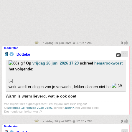
• vrijdag 26 juni 2026 @ 17:35 • 282
Moderator
Dotteke
Op
vrijdag 26 juni 2026 17:29
schreef
hemarookworst
het volgende:
[..]
werk wordt er dingen van je verwacht, lekker dansen niet he
Warm is warm lieverd, wat je ook doet
Wie mij niet heeft grootgebracht, zal mij ook niet klein krijgen!
Op
zaterdag 15 februari 2025 08:01
schreef
JustinK
het volgende:[/b]
Dot houdt van lekker vlot :P
• vrijdag 26 juni 2026 @ 17:35 • 283
Moderator