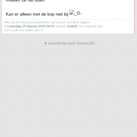
moeten ze het doen
Kan er alleen met de kop niet bij
Wie mij niet heeft grootgebracht, zal mij ook niet klein krijgen!
Op
zaterdag 15 februari 2025 08:01
schreef
JustinK
het volgende:[/b]
Dot houdt van lekker vlot :P
▼ Advertentie door Refinery89