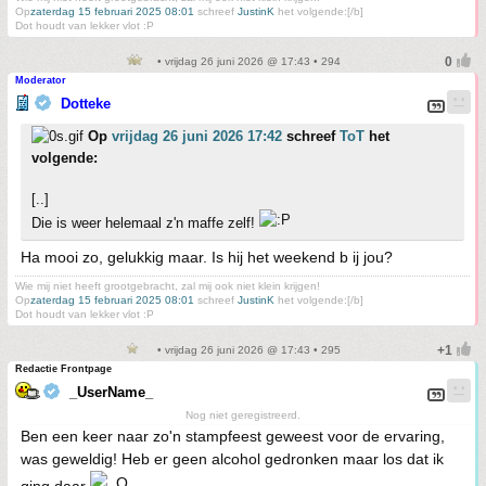
Op
zaterdag 15 februari 2025 08:01
schreef
JustinK
het volgende:[/b]
Dot houdt van lekker vlot :P
• vrijdag 26 juni 2026 @ 17:43 • 294
Moderator
Dotteke
Op
vrijdag 26 juni 2026 17:42
schreef
ToT
het
volgende:
[..]
Die is weer helemaal z'n maffe zelf!
Ha mooi zo, gelukkig maar. Is hij het weekend b ij jou?
Wie mij niet heeft grootgebracht, zal mij ook niet klein krijgen!
Op
zaterdag 15 februari 2025 08:01
schreef
JustinK
het volgende:[/b]
Dot houdt van lekker vlot :P
• vrijdag 26 juni 2026 @ 17:43 • 295
Redactie Frontpage
_UserName_
Nog niet geregistreerd.
Ben een keer naar zo'n stampfeest geweest voor de ervaring,
was geweldig! Heb er geen alcohol gedronken maar los dat ik