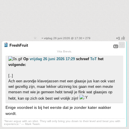
• vrijdag 26 juni 2026 @ 17:30 • 279
FreshFruit
Vita Brevis.
Op
vrijdag 26 juni 2026 17:29
schreef
ToT
het
volgende:
[..]
Ach een avondje klaverjassen met een glaasje jus kan ook vast
wel gezellig zijn, maar lekker uitzinnig los gaan met een meute
mensen met wie je gemeen hebt terwijl je flink wat glaasjes op
hebt, kan op zich ook best wel vrolijk zijn!
Enige voordeel is bij het eerste dat je zonder kater wakker
wordt.
“Never argue with an idiot. They will only bring you down to their level and beat you with
experience.” ― Mark Twain.