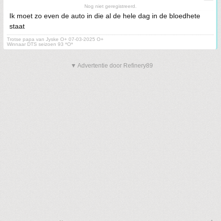
Nog niet geregistreerd.
Ik moet zo even de auto in die al de hele dag in de bloedhete
staat
Trotse papa van Jyske O+ 07-03-2025 O+
Winnaar DTS seizoen 93 *O*
▼ Advertentie door Refinery89