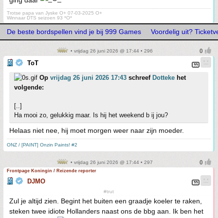
ging daar
Trotse papa van Jyske O+ 07-03-2025 O+
Winnaar DTS seizoen 93 *O*
De beste bordspellen vind je bij 999 Games
Voordelig uit? Ticketve
• vrijdag 26 juni 2026 @ 17:44 • 296
ToT
Op
vrijdag 26 juni 2026 17:43
schreef
Dotteke
het
volgende:
[..]
Ha mooi zo, gelukkig maar. Is hij het weekend b ij jou?
Helaas niet nee, hij moet morgen weer naar zijn moeder.
ONZ / [PAINT] Onzin Paints! #2
• vrijdag 26 juni 2026 @ 17:44 • 297
Frontpage Koningin / Reizende reporter
DJMO
#trut
Zul je altijd zien. Begint het buiten een graadje koeler te raken,
steken twee idiote Hollanders naast ons de bbg aan. Ik ben het