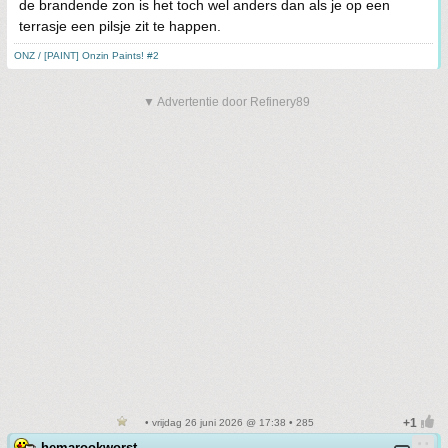
de brandende zon is het toch wel anders dan als je op een
terrasje een pilsje zit te happen.
ONZ / [PAINT] Onzin Paints! #2
▼ Advertentie door Refinery89
• vrijdag 26 juni 2026 @ 17:38 • 285
hemarookworst