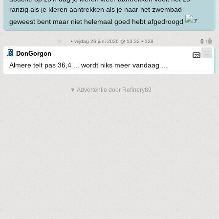
ranzig als je kleren aantrekken als je naar het zwembad
geweest bent maar niet helemaal goed hebt afgedroogd
• vrijdag 26 juni 2026 @ 13:32 • 128
DonGorgon
Almere telt pas 36,4 ... wordt niks meer vandaag ...
▼ Advertentie door Refinery89