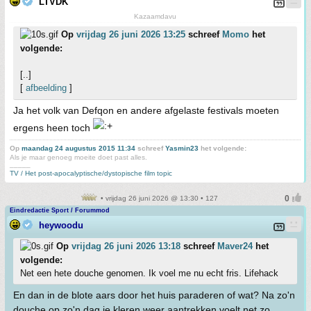
LTVDK
Kazaamdavu
Op
vrijdag 26 juni 2026 13:25
schreef
Momo
het
volgende:
[..]
[
afbeelding
]
Ja het volk van Defqon en andere afgelaste festivals moeten
ergens heen toch
Op
maandag 24 augustus 2015 11:34
schreef
Yasmin23
het volgende:
Als je maar genoeg moeite doet past alles.
_____
TV / Het post-apocalyptische/dystopische film topic
• vrijdag 26 juni 2026 @ 13:30 • 127
Eindredactie Sport / Forummod
heywoodu
Op
vrijdag 26 juni 2026 13:18
schreef
Maver24
het
volgende:
Net een hete douche genomen. Ik voel me nu echt fris. Lifehack
En dan in de blote aars door het huis paraderen of wat? Na zo'n
douche op zo'n dag je kleren weer aantrekken voelt net zo