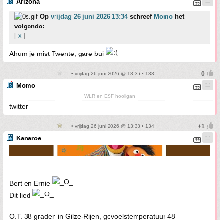
Arizona
Op
vrijdag 26 juni 2026 13:34
schreef
Momo
het
volgende:
[
x
]
Ahum je mist Twente, gare bui
• vrijdag 26 juni 2026 @ 13:36 • 133
Momo
WLR en ESF hooligan
twitter
• vrijdag 26 juni 2026 @ 13:38 • 134
Kanaroe
Bert en Ernie
Dit lied
O.T. 38 graden in Gilze-Rijen, gevoelstemperatuur 48