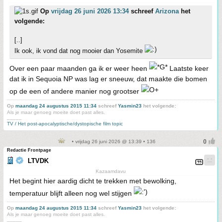
Op
vrijdag 26 juni 2026 13:34
schreef
Arizona
het
volgende:
[..]
Ik ook, ik vond dat nog mooier dan Yosemite
Over een paar maanden ga ik er weer heen
Laatste keer
dat ik in Sequoia NP was lag er sneeuw, dat maakte die bomen
op de een of andere manier nog grootser
Op
maandag 24 augustus 2015 11:34
schreef
Yasmin23
het volgende:
Als je maar genoeg moeite doet past alles.
_____
TV / Het post-apocalyptische/dystopische film topic
• vrijdag 26 juni 2026 @ 13:39 • 136
Redactie Frontpage
LTVDK
Kazaamdavu
Het begint hier aardig dicht te trekken met bewolking,
temperatuur blijft alleen nog wel stijgen
Op
maandag 24 augustus 2015 11:34
schreef
Yasmin23
het volgende:
Als je maar genoeg moeite doet past alles.
_____