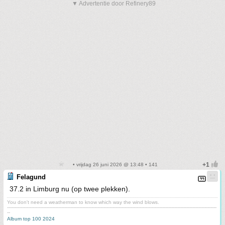
▼ Advertentie door Refinery89
• vrijdag 26 juni 2026 @ 13:48 • 141
Felagund
37.2 in Limburg nu (op twee plekken).
You don't need a weatherman to know which way the wind blows.
-------------------------------------------------------------------------------------------------------------------------------------------
--
Album top 100 2024