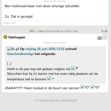
Born in the echoes.
Ben helemaal klaar met deze smerige tyfushitte.
Zo. Dat is gezegd.
Huilen dan.
• vrijdag 26 juni 2026 @ 13:56 • 146
Starhopper
Nova is mijn prinses
Op
vrijdag 26 juni 2026 13:52
schreef
Geschiedkundige
het volgende:
[..]
Heeft ie dit jaar nog niet gedaan volgens mij
Misschien kan hij z'n tractor met kar even nabij plaatsen om de
temperatuur wat te boosten
JAAAA!!!!!!!! Heet metaal in de buurt van sensor
▼ Advertentie door Refinery89