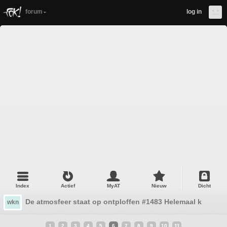
forum
log in
Index
Actief
MyAT
Nieuw
Dicht
De atmosfeer staat op ontploffen #1483 Helemaal kapot
wkn
1
2
3
4
5
6
7
8
9
10
11