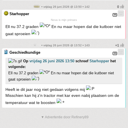
• vrijdag 26 juni 2026 @ 13:50 • 142
Starhopper
Nova is mijn prinses
Ell nu 37.2 graden
En nu maar hopen dat die kutboer niet
gaat sproeien
• vrijdag 26 juni 2026 @ 13:52 • 143
Geschiedkundige
Op
vrijdag 26 juni 2026 13:50
schreef
Starhopper
het
volgende:
Ell nu 37.2 graden
En nu maar hopen dat die kutboer niet
gaat sproeien
Heeft ie dit jaar nog niet gedaan volgens mij
Misschien kan hij z'n tractor met kar even nabij plaatsen om de
temperatuur wat te boosten
▼ Advertentie door Refinery89