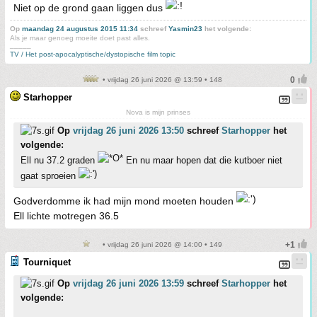
Niet op de grond gaan liggen dus
Op
maandag 24 augustus 2015 11:34
schreef
Yasmin23
het volgende:
Als je maar genoeg moeite doet past alles.
_____
TV / Het post-apocalyptische/dystopische film topic
• vrijdag 26 juni 2026 @ 13:59 • 148
Starhopper
Nova is mijn prinses
Op
vrijdag 26 juni 2026 13:50
schreef
Starhopper
het
volgende:
Ell nu 37.2 graden
En nu maar hopen dat die kutboer niet
gaat sproeien
Godverdomme ik had mijn mond moeten houden
Ell lichte motregen 36.5
• vrijdag 26 juni 2026 @ 14:00 • 149
Tourniquet
Op
vrijdag 26 juni 2026 13:59
schreef
Starhopper
het
volgende: