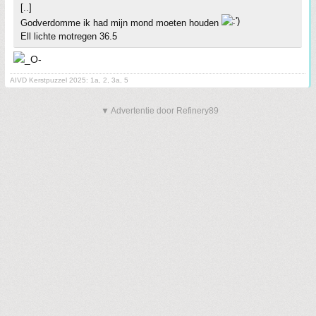
[..]
Godverdomme ik had mijn mond moeten houden
Ell lichte motregen 36.5
AIVD Kerstpuzzel 2025: 1a, 2, 3a, 5
▼ Advertentie door Refinery89