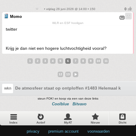
• vrijdag 26 juni 2026 @ 14:00 • 150
Momo
WLR en ESF hooligan
twitter
Krijg je dan niet een hogere luchtvochtigheid vooral?
1
2
3
4
5
6
7
8
9
10
11
12
13
De atmosfeer staat op ontploffen #1483 Helemaal kapot
wkn
steun FOK! en koop via een van deze links
Coolblue
Bitvavo
Index
Actief
MyAT
Nieuw
Dicht
privacy
•
premium account
•
voorwaarden