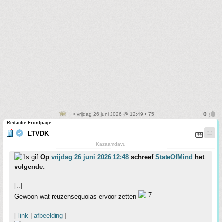
• vrijdag 26 juni 2026 @ 12:49 • 75
Redactie Frontpage
LTVDK
Kazaamdavu
Op
vrijdag 26 juni 2026 12:48
schreef
StateOfMind
het
volgende:
[..]
Gewoon wat reuzensequoias ervoor zetten
[
link
|
afbeelding
]