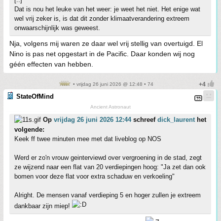
Dat is nou het leuke van het weer: je weet het niet. Het enige wat
wel vrij zeker is, is dat dit zonder klimaatverandering extreem
onwaarschijnlijk was geweest.
Nja, volgens mij waren ze daar wel vrij stellig van overtuigd. El
Nino is pas net opgestart in de Pacific. Daar konden wij nog
géén effecten van hebben.
• vrijdag 26 juni 2026 @ 12:48 • 74
StateOfMind
Ancient Astronaut
Op
vrijdag 26 juni 2026 12:44
schreef
dick_laurent
het
volgende:
Keek ff twee minuten mee met dat liveblog op NOS
Werd er zo'n vrouw geinterviewd over vergroening in de stad, zegt
ze wijzend naar een flat van 20 verdiepingen hoog: "Ja zet dan ook
bomen voor deze flat voor extra schaduw en verkoeling"
Alright. De mensen vanaf verdieping 5 en hoger zullen je extreem
dankbaar zijn miep!