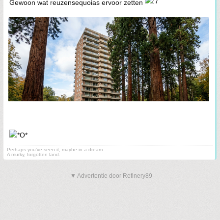
Gewoon wat reuzensequoias ervoor zetten
Perhaps you've seen it, maybe in a dream.
A murky, forgotten land.
▼ Advertentie door Refinery89