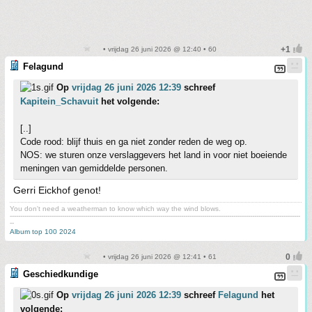
• vrijdag 26 juni 2026 @ 12:40 • 60
Felagund
Op
vrijdag 26 juni 2026 12:39
schreef
Kapitein_Schavuit
het volgende:
[..]
Code rood: blijf thuis en ga niet zonder reden de weg op.
NOS: we sturen onze verslaggevers het land in voor niet boeiende
meningen van gemiddelde personen.
Gerri Eickhof genot!
You don't need a weatherman to know which way the wind blows.
-------------------------------------------------------------------------------------------------------------------------------------------
--
Album top 100 2024
• vrijdag 26 juni 2026 @ 12:41 • 61
Geschiedkundige
Op
vrijdag 26 juni 2026 12:39
schreef
Felagund
het
volgende: