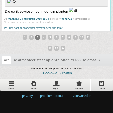
Die ga ik sowieso nog in de tuin planten
Op
maandag 24 augustus 2015 11:34
schreef
Yasmin23
het volgende:
Als je maar genoeg moeite doet past alles.
_____
TV / Het post-apocalyptische/dystopische film topic
1
2
3
4
5
6
7
8
9
10
11
12
13
De atmosfeer staat op ontploffen #1483 Helemaal kapot
wkn
steun FOK! en koop via een van deze links
Coolblue
Bitvavo
Index
Actief
MyAT
Nieuw
Dicht
privacy
•
premium account
•
voorwaarden