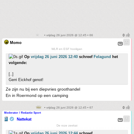
• vrijdag 26 juni 2026 @ 12:45 • 66
Momo
WLR en ESF hooligan
Op
vrijdag 26 juni 2026 12:40
schreef
Felagund
het
volgende:
[..]
Gerri Eickhof genot!
Ze zijn nu bij een diepvries groothandel
En in Roermond op een camping
• vrijdag 26 juni 2026 @ 12:45 • 67
Moderator / Redactie Sport
Nattekat
De roze zeekat
Op
vrijdag 26 juni 2026 12:44
schreef