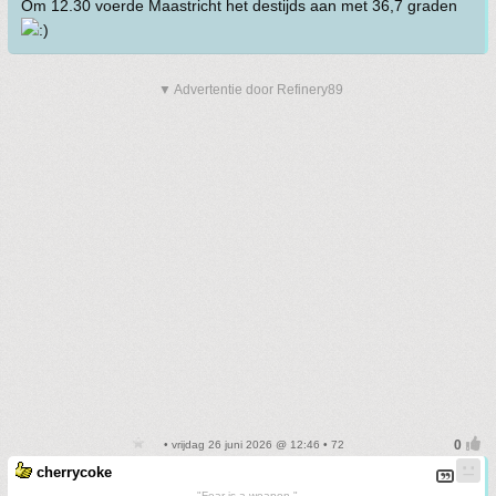
Om 12.30 voerde Maastricht het destijds aan met 36,7 graden
▼ Advertentie door Refinery89
• vrijdag 26 juni 2026 @ 12:46 • 72
cherrycoke
"Fear is a weapon."