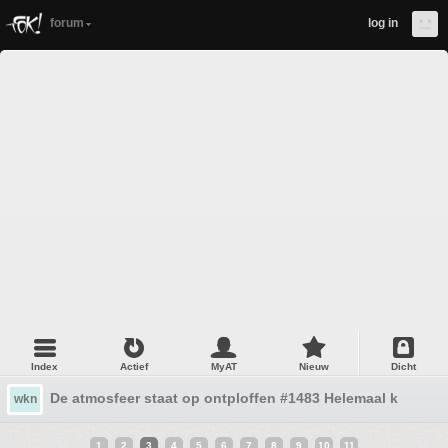
forum
log in
Index
Actief
MyAT
Nieuw
Dicht
De atmosfeer staat op ontploffen #1483 Helemaal kapot
wkn
1
2
3
4
5
6
7
8
9
10
11