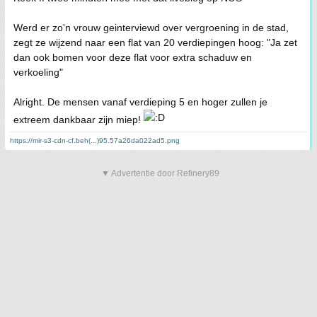
Werd er zo'n vrouw geinterviewd over vergroening in de stad,
zegt ze wijzend naar een flat van 20 verdiepingen hoog: "Ja zet
dan ook bomen voor deze flat voor extra schaduw en
verkoeling"
Alright. De mensen vanaf verdieping 5 en hoger zullen je
extreem dankbaar zijn miep!
https://mir-s3-cdn-cf.beh(...)95.57a26da022ad5.png
▼ Advertentie door Refinery89