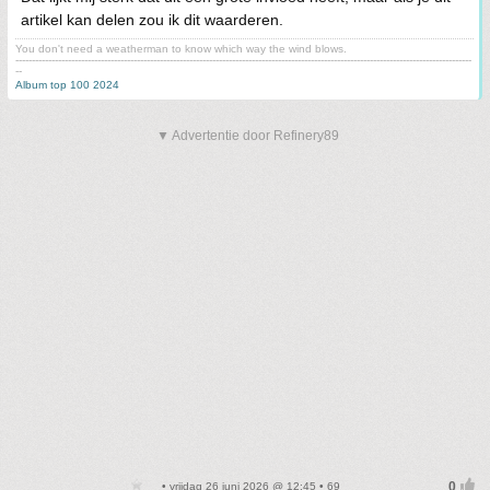
artikel kan delen zou ik dit waarderen.
You don't need a weatherman to know which way the wind blows.
-------------------------------------------------------------------------------------------------------------------------------------------
--
Album top 100 2024
▼ Advertentie door Refinery89
• vrijdag 26 juni 2026 @ 12:45 • 69