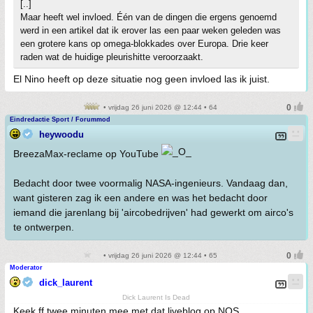
[..]
Maar heeft wel invloed. Één van de dingen die ergens genoemd
werd in een artikel dat ik erover las een paar weken geleden was
een grotere kans op omega-blokkades over Europa. Drie keer
raden wat de huidige pleurishitte veroorzaakt.
El Nino heeft op deze situatie nog geen invloed las ik juist.
• vrijdag 26 juni 2026 @ 12:44 • 64
Eindredactie Sport / Forummod
heywoodu
BreezaMax-reclame op YouTube
Bedacht door twee voormalig NASA-ingenieurs. Vandaag dan,
want gisteren zag ik een andere en was het bedacht door
iemand die jarenlang bij 'aircobedrijven' had gewerkt om airco's
te ontwerpen.
• vrijdag 26 juni 2026 @ 12:44 • 65
Moderator
dick_laurent
Dick Laurent Is Dead
Keek ff twee minuten mee met dat liveblog op NOS