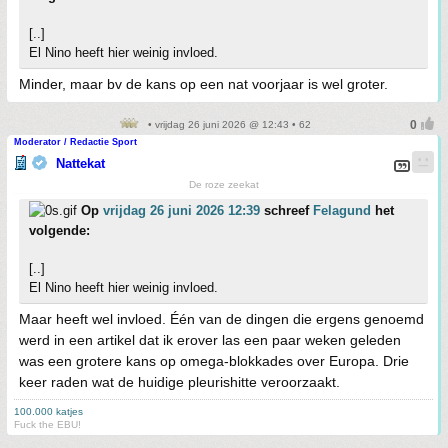
[..]
El Nino heeft hier weinig invloed.
Minder, maar bv de kans op een nat voorjaar is wel groter.
• vrijdag 26 juni 2026 @ 12:43 • 62
Moderator / Redactie Sport
Nattekat
De roze zeekat
Op
vrijdag 26 juni 2026 12:39
schreef
Felagund
het
volgende:
[..]
El Nino heeft hier weinig invloed.
Maar heeft wel invloed. Één van de dingen die ergens genoemd
werd in een artikel dat ik erover las een paar weken geleden
was een grotere kans op omega-blokkades over Europa. Drie
keer raden wat de huidige pleurishitte veroorzaakt.
100.000 katjes
Fuck the EBU!