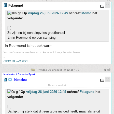
Felagund
Op
vrijdag 26 juni 2026 12:45
schreef
Momo
het
volgende:
[..]
Ze zijn nu bij een diepvries groothandel
En in Roermond op een camping
In Roermond is het ook warm!
You don't need a weatherman to know which way the wind blows.
-------------------------------------------------------------------------------------------------------------------------------------------
--
Album top 100 2024
• vrijdag 26 juni 2026 @ 12:46 • 70
Moderator / Redactie Sport
Nattekat
De roze zeekat
Op
vrijdag 26 juni 2026 12:45
schreef
Felagund
het
volgende:
[..]
Dat lijkt mij sterk dat dit een grote invloed heeft, maar als je dit