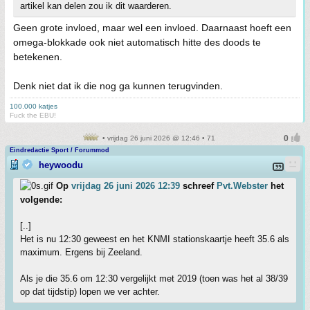
artikel kan delen zou ik dit waarderen.
Geen grote invloed, maar wel een invloed. Daarnaast hoeft een
omega-blokkade ook niet automatisch hitte des doods te
betekenen.
Denk niet dat ik die nog ga kunnen terugvinden.
100.000 katjes
Fuck the EBU!
• vrijdag 26 juni 2026 @ 12:46 • 71
Eindredactie Sport / Forummod
heywoodu
Op
vrijdag 26 juni 2026 12:39
schreef
Pvt.Webster
het
volgende:
[..]
Het is nu 12:30 geweest en het KNMI stationskaartje heeft 35.6 als
maximum. Ergens bij Zeeland.
Als je die 35.6 om 12:30 vergelijkt met 2019 (toen was het al 38/39
op dat tijdstip) lopen we ver achter.