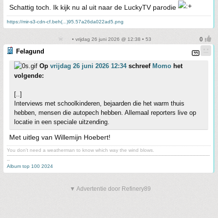
Schattig toch. Ik kijk nu al uit naar de LuckyTV parodie
https://mir-s3-cdn-cf.beh(...)95.57a26da022ad5.png
• vrijdag 26 juni 2026 @ 12:38 • 53
Felagund
Op
vrijdag 26 juni 2026 12:34
schreef
Momo
het
volgende:
[..]
Interviews met schoolkinderen, bejaarden die het warm thuis
hebben, mensen die autopech hebben. Allemaal reporters live op
locatie in een speciale uitzending.
Met uitleg van Willemijn Hoebert!
You don't need a weatherman to know which way the wind blows.
-------------------------------------------------------------------------------------------------------------------------------------------
--
Album top 100 2024
▼ Advertentie door Refinery89