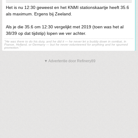
Het is nu 12:30 geweest en het KNMI stationskaartje heeft 35.6
als maximum. Ergens bij Zeeland.
Als je die 35.6 om 12:30 vergelijkt met 2019 (toen was het al
38/39 op dat tijdstip) lopen we ver achter.
"He was there to do his duty, and he did it — he never let a buddy down in combat, in
France, Holland, or Germany — but he never volunteered for anything and he spurned
promotion."
▼ Advertentie door Refinery89