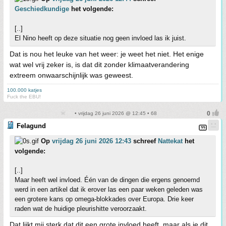
Geschiedkundige
het volgende:
[..]
El Nino heeft op deze situatie nog geen invloed las ik juist.
Dat is nou het leuke van het weer: je weet het niet. Het enige
wat wel vrij zeker is, is dat dit zonder klimaatverandering
extreem onwaarschijnlijk was geweest.
100.000 katjes
Fuck the EBU!
• vrijdag 26 juni 2026 @ 12:45 • 68
Felagund
Op
vrijdag 26 juni 2026 12:43
schreef
Nattekat
het
volgende:
[..]
Maar heeft wel invloed. Één van de dingen die ergens genoemd
werd in een artikel dat ik erover las een paar weken geleden was
een grotere kans op omega-blokkades over Europa. Drie keer
raden wat de huidige pleurishitte veroorzaakt.
Dat lijkt mij sterk dat dit een grote invloed heeft, maar als je dit