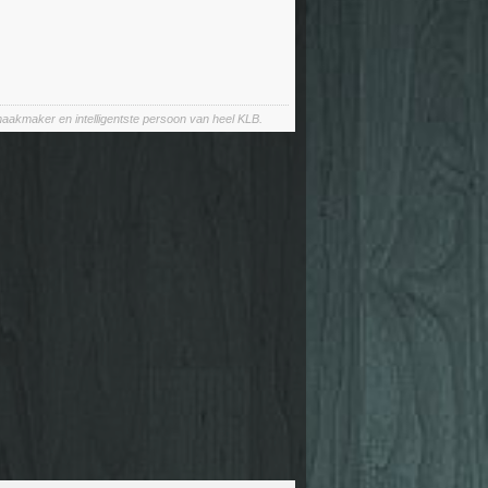
aakmaker en intelligentste persoon van heel KLB.