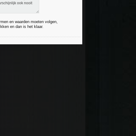
rschijnlijk ook nooit
ormen en waarden moeten volgen,
kken en dan is het klaar.