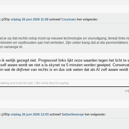
Op
vrijdag 26 juni 2026 11:58
schreef
Cruzinats
het volgende:
het je op dat rechts volop inzet op nieuwe technologie en vooruitgang, terwijl links r
erbieden en vasthouden aan het verleden. Zijn zeker bang dat al die pennenlikkers 
en vanwege AI.
 ik eerlijk gezegd niet. Progressief links lijkt onze waarden tegen het licht te 
 self aware wordt we niet a la skynet na 5 minuten worden gewiped. Conservatie
n wat de drijfveer van rechts is en dus ook weten dat als AI zelf aware word
talking and truth be told, I like what they're saying.
vr
Op
vrijdag 26 juni 2026 12:03
schreef
SebbeSwensje
het volgende: