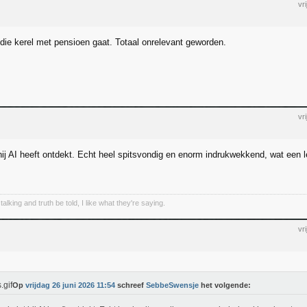
vr
t die kerel met pensioen gaat. Totaal onrelevant geworden.
vr
hij AI heeft ontdekt. Echt heel spitsvondig en enorm indrukwekkend, wat een le
talking and truth be told, I like what they're saying.
vr
Op
vrijdag 26 juni 2026 11:54
schreef
SebbeSwensje
het volgende: