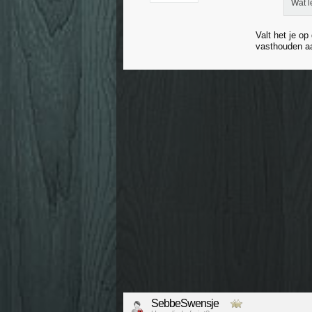
Wat l
Valt het je op
vasthouden aa
SebbeSwensje