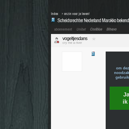
Index
»
onzin voor je leven!
Scheidsrechter Nederland Marokko bekend
abonnement
Unibet
Coolblue
Bitvavo
vogeltjesdans
cry me a river
om dez
noodzake
gebruik
J
ik