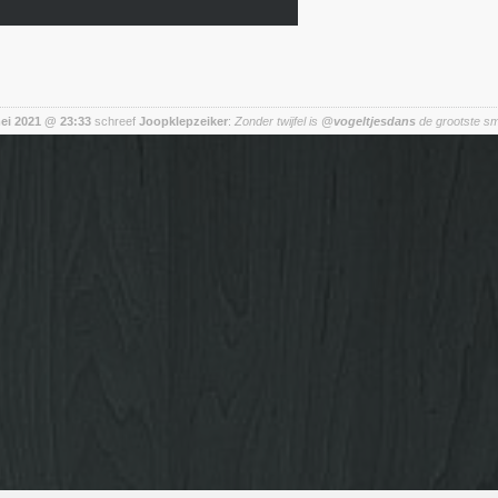
mei 2021 @ 23:33
schreef
Joopklepzeiker
:
Zonder twijfel is
@vogeltjesdans
de grootste sm