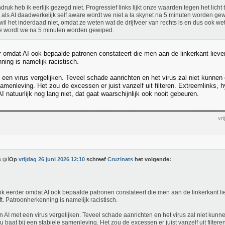
ndruk heb ik eerlijk gezegd niet. Progressief links lijkt onze waarden tegen het licht
 als AI daadwerkelijk self aware wordt we niet a la skynet na 5 minuten worden ge
 wil het inderdaad niet, omdat ze weten wat de drijfveer van rechts is en dus ook wete
 wordt we na 5 minuten worden gewiped.
 omdat AI ook bepaalde patronen constateert die men aan de linkerkant liever 
ning is namelijk racistisch.
een virus vergelijken. Teveel schade aanrichten en het virus zal niet kunnen 
amenleving. Het zou de excessen er juist vanzelf uit filteren. Extreemlinks, 
AI natuurlijk nog lang niet, dat gaat waarschijnlijk ook nooit gebeuren.
vr
Op
vrijdag 26 juni 2026 12:10
schreef
Cruzinats
het volgende:
nk eerder omdat AI ook bepaalde patronen constateert die men aan de linkerkant lie
ft. Patroonherkenning is namelijk racistisch.
n AI met een virus vergelijken. Teveel schade aanrichten en het virus zal niet kunn
 u baat bij een stabiele samenleving. Het zou de excessen er juist vanzelf uit filtere