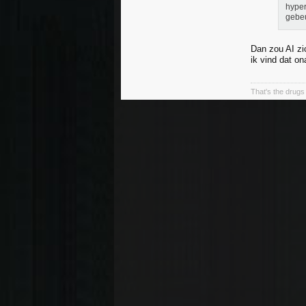
hyper
gebe
Dan zou AI zi
ik vind dat o
That's the drugs 