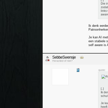
[..]
Die i
zodat
links
aware
Ik denk eerder
Patroonherken
Je kan AI met 
een stabiele s
self aware is 
SebbeSwensje
Heraclied of niet?
quote:
[..]
Ik de
schui
Je ka
heeft