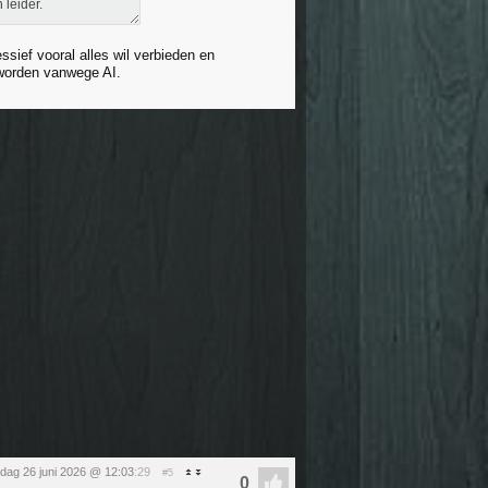
 leider.
essief vooral alles wil verbieden en
 worden vanwege AI.
ijdag 26 juni 2026 @ 12:03
:29
#5