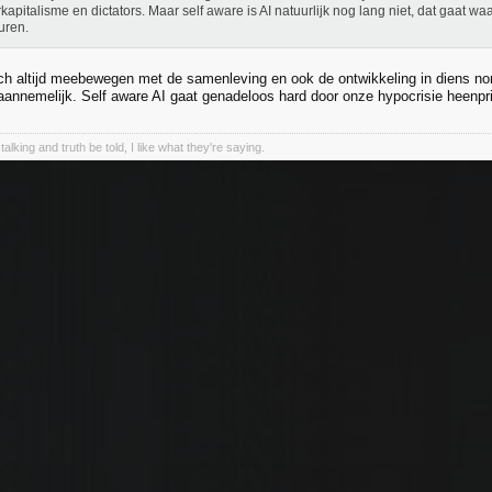
kapitalisme en dictators. Maar self aware is AI natuurlijk nog lang niet, dat gaat waa
uren.
ch altijd meebewegen met de samenleving en ook de ontwikkeling in diens n
naannemelijk. Self aware AI gaat genadeloos hard door onze hypocrisie heenpri
talking and truth be told, I like what they're saying.