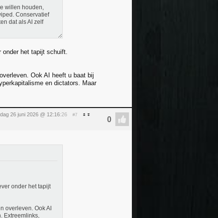
 te willen houden,
wiped. Conservatief
n dat als AI zelf
onder het tapijt schuift.
overleven. Ook AI heeft u baat bij
hyperkapitalisme en dictators. Maar
ijdag 26 juni 2026 @ 12:16
:26
#7
ver onder het tapijt
en overleven. Ook AI
n. Extreemlinks,