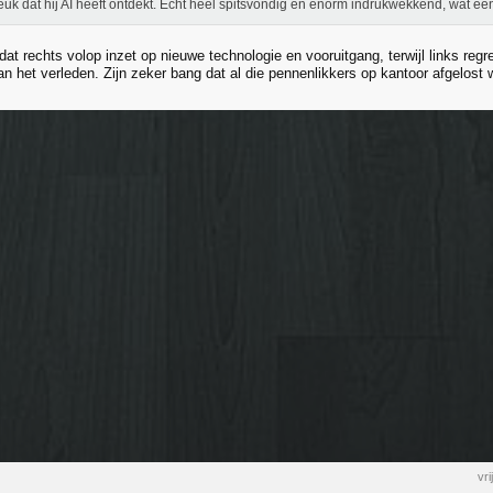
euk dat hij AI heeft ontdekt. Echt heel spitsvondig en enorm indrukwekkend, wat een
 dat rechts volop inzet op nieuwe technologie en vooruitgang, terwijl links regr
n het verleden. Zijn zeker bang dat al die pennenlikkers op kantoor afgelost
vr