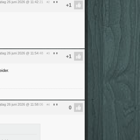
ijdag 26 juni 2026 @ 11:42
:21
#2
ijdag 26 juni 2026 @ 11:54
:48
#3
ider.
ijdag 26 juni 2026 @ 11:58
:06
#4