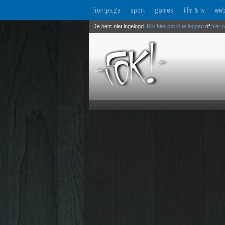
frontpage
sport
games
film & tv
web
Je bent niet ingelogd.
Klik hier om in te loggen
of
hier 