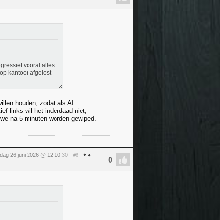
egressief vooral alles
op kantoor afgelost
willen houden, zodat als AI
f links wil het inderdaad niet,
t we na 5 minuten worden gewiped.
ijdag 26 juni 2026 @ 12:10
:30
#6