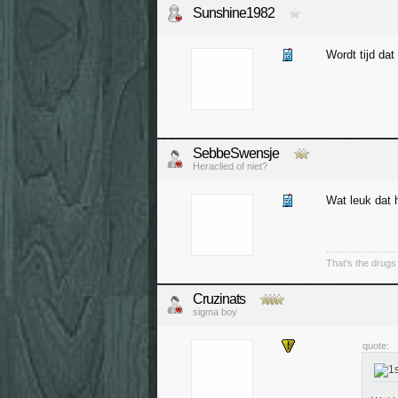
Sunshine1982
Wordt tijd da
SebbeSwensje
Heraclied of niet?
Wat leuk dat 
That's the drugs 
Cruzinats
sigma boy
quote: