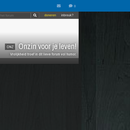
doneren
inbreuk?
Onzin voor je leven!
ONZ
Vrolijkheid troef in dit lieve forum vol humor.