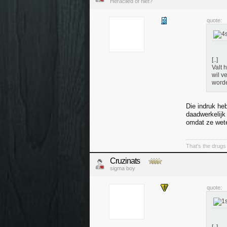
Heraclied of niet?
quote:
[..]
Valt 
wil v
word
Die indruk heb
daadwerkelijk
omdat ze wete
That's the drugs 
Cruzinats
sigma boy
quote: