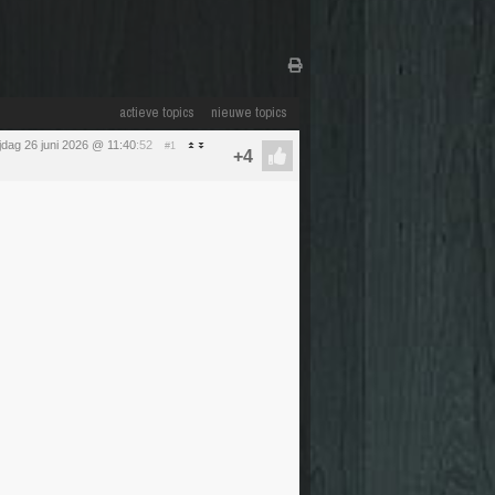
actieve topics
nieuwe topics
ijdag 26 juni 2026 @ 11:40
:52
#1