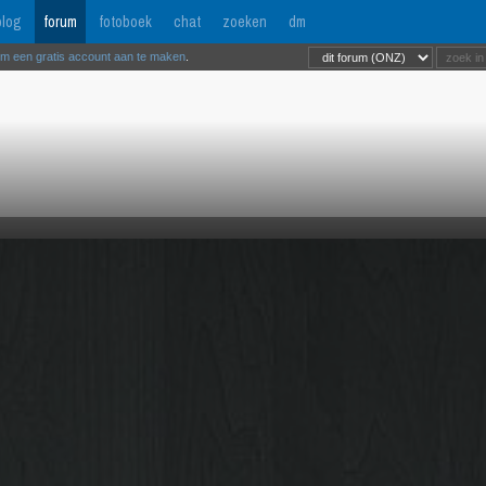
log
forum
fotoboek
chat
zoeken
dm
om een gratis account aan te maken
.