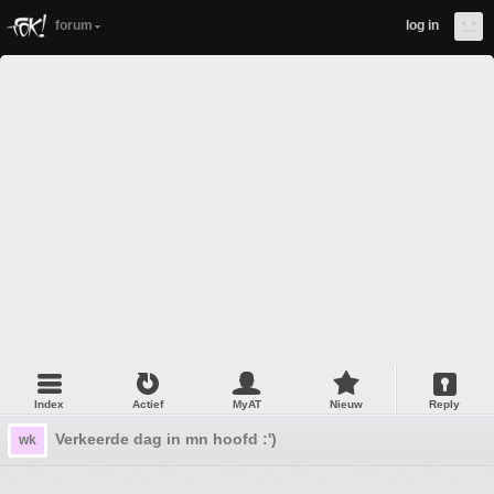
forum
log in
Index
Actief
MyAT
Nieuw
Reply
Verkeerde dag in mn hoofd :')
wk