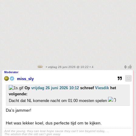
• vrijdag 26 juni 2026 @ 10:22 • 4
Moderator
miss_sly
Op
vrijdag 26 juni 2026 10:12
schreef
Viesdik
het
volgende:
Dacht dat NL komende nacht om 01:00 moesten spelen
Da's jammer!
Het was lekker koel, dus perfecte tijd om te kijken.
And the young, they can lose hope cause they can't see beyond today,. ..
The wisdom that the old can't give away