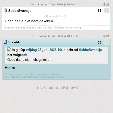
• vrijdag 26 juni 2026 @ 10:14 • 2
SebbeSwensje
Heraclied of niet?
Goed dat je niet hebt gekeken.
That's the drugs talking and truth be told, I like what they're saying.
• vrijdag 26 juni 2026 @ 10:17 • 3
Viesdik
Op
vrijdag 26 juni 2026 10:14
schreef
SebbeSwensje
het volgende:
Goed dat je niet hebt gekeken.
Hoezo
Zonder het woord van God is er alleen duisternis.
Als je niet kan relativeren, heb je weinig aan kennis.
▼ Advertentie door Refinery89