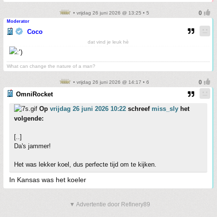
• vrijdag 26 juni 2026 @ 13:25 • 5
Moderator
Coco
dat vind je leuk hè
What can change the nature of a man?
• vrijdag 26 juni 2026 @ 14:17 • 6
OmniRocket
Op
vrijdag 26 juni 2026 10:22
schreef
miss_sly
het
volgende:
[..]
Da's jammer!
Het was lekker koel, dus perfecte tijd om te kijken.
In Kansas was het koeler
▼ Advertentie door Refinery89