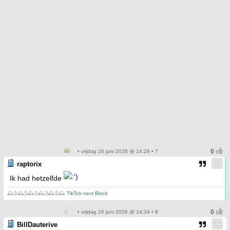
• vrijdag 26 juni 2026 @ 14:28 • 7
raptorix
Ik had hetzelfde
🕰️₿🕰️₿🕰️₿🕰️₿🕰️₿🕰️
TikTok next Block
• vrijdag 26 juni 2026 @ 14:34 • 8
BillDauterive