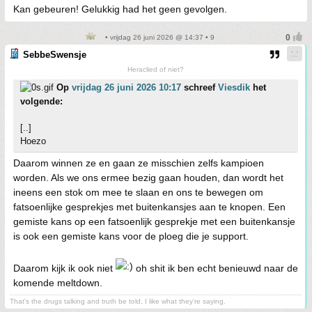
Kan gebeuren! Gelukkig had het geen gevolgen.
• vrijdag 26 juni 2026 @ 14:37 • 9
SebbeSwensje
Heraclied of niet?
Op
vrijdag 26 juni 2026 10:17
schreef
Viesdik
het
volgende:
[..]
Hoezo
Daarom winnen ze en gaan ze misschien zelfs kampioen
worden. Als we ons ermee bezig gaan houden, dan wordt het
ineens een stok om mee te slaan en ons te bewegen om
fatsoenlijke gesprekjes met buitenkansjes aan te knopen. Een
gemiste kans op een fatsoenlijk gesprekje met een buitenkansje
is ook een gemiste kans voor de ploeg die je support.
Daarom kijk ik ook niet
oh shit ik ben echt benieuwd naar de
komende meltdown.
That's the drugs talking and truth be told, I like what they're saying.