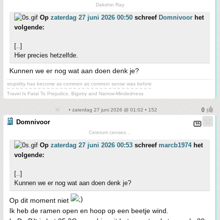
Dakshin Ray
Op
zaterdag 27 juni 2026 00:50
schreef
Domnivoor
het
volgende:
[..]
Hier precies hetzelfde.
Kunnen we er nog wat aan doen denk je?
stupidity has become as common as common sense was before
~ ~ ~ ~ ~ ~ ~ ~ ~ ~ ~ ~ ~ ~ ~ ~ ~ ~ ~ ~ ~ ~ ~ ~ ~ ~ ~ ~ ~ ~ ~ ~ ~
Travel Is Fatal To Prejudice, Bigotry and Narrow-Mindedness
• zaterdag 27 juni 2026 @ 01:02 • 152
Domnivoor
Ceterum censeo...
Op
zaterdag 27 juni 2026 00:53
schreef
marcb1974
het
volgende:
[..]
Kunnen we er nog wat aan doen denk je?
Op dit moment niet
Ik heb de ramen open en hoop op een beetje wind.