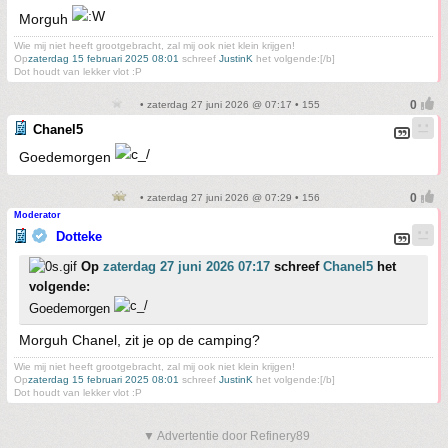
Morguh
Wie mij niet heeft grootgebracht, zal mij ook niet klein krijgen!
Op
zaterdag 15 februari 2025 08:01
schreef
JustinK
het volgende:[/b]
Dot houdt van lekker vlot :P
• zaterdag 27 juni 2026 @ 07:17 • 155
Chanel5
Goedemorgen
• zaterdag 27 juni 2026 @ 07:29 • 156
Moderator
Dotteke
Op
zaterdag 27 juni 2026 07:17
schreef
Chanel5
het
volgende:
Goedemorgen
Morguh Chanel, zit je op de camping?
Wie mij niet heeft grootgebracht, zal mij ook niet klein krijgen!
Op
zaterdag 15 februari 2025 08:01
schreef
JustinK
het volgende:[/b]
Dot houdt van lekker vlot :P
▼ Advertentie door Refinery89