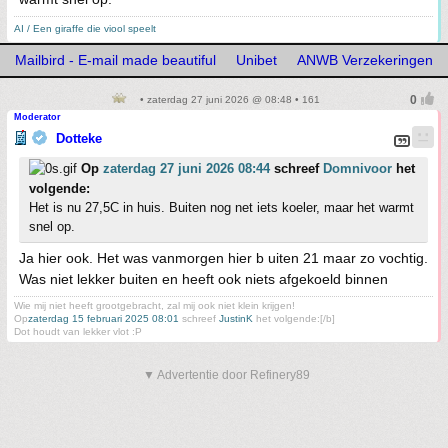
AI / Een giraffe die viool speelt
Mailbird - E-mail made beautiful
Unibet
ANWB Verzekeringen
• zaterdag 27 juni 2026 @ 08:48 • 161
Moderator
Dotteke
Op
zaterdag 27 juni 2026 08:44
schreef
Domnivoor
het
volgende:
Het is nu 27,5C in huis. Buiten nog net iets koeler, maar het warmt
snel op.
Ja hier ook. Het was vanmorgen hier b uiten 21 maar zo vochtig.
Was niet lekker buiten en heeft ook niets afgekoeld binnen
Wie mij niet heeft grootgebracht, zal mij ook niet klein krijgen!
Op
zaterdag 15 februari 2025 08:01
schreef
JustinK
het volgende:[/b]
Dot houdt van lekker vlot :P
▼ Advertentie door Refinery89