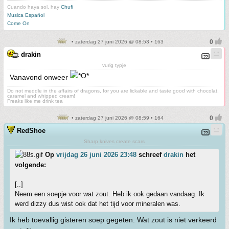
Cuando haya sol, hay
Chufi
Musica Español
Come On
• zaterdag 27 juni 2026 @ 08:53 • 163
drakin
vurig typje
Vanavond onweer
Do not meddle in the affairs of dragons, for you are lickable and taste good with chocolat,
caramel and whipped cream!
Freaks like me drink tea
• zaterdag 27 juni 2026 @ 08:59 • 164
RedShoe
Sharp knives create scars
Op
vrijdag 26 juni 2026 23:48
schreef
drakin
het
volgende:
[..]
Neem een soepje voor wat zout. Heb ik ook gedaan vandaag. Ik
werd dizzy dus wist ook dat het tijd voor mineralen was.
Ik heb toevallig gisteren soep gegeten. Wat zout is niet verkeerd