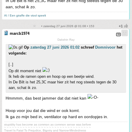
In De Bilt is het 25,3C maar hier zit het nog steeds tegen de 30
aan, schat ik zo.
AI / Een giraffe die viool speelt
• zaterdag 27 juni 2026 @ 01:08 • 153
marcb1974
Dakshin Ray
Op
zaterdag 27 juni 2026 01:02
schreef
Domnivoor
het
volgende:
[..]
Op dit moment niet
Ik heb de ramen open en hoop op een beetje wind.
In De Bilt is het 25,3C maar hier zit het nog steeds tegen de 30
aan, schat ik zo.
Hmmmm, das best jammer dat dat niet kan
Hoop voor jou dat die wind er ook komt.
Ik ga zo mijn bed in, ventilator op hard en oordopjes in.
stupidity has become as common as common sense was before
~ ~ ~ ~ ~ ~ ~ ~ ~ ~ ~ ~ ~ ~ ~ ~ ~ ~ ~ ~ ~ ~ ~ ~ ~ ~ ~ ~ ~ ~ ~ ~ ~
Travel Is Fatal To Prejudice, Bigotry and Narrow-Mindedness