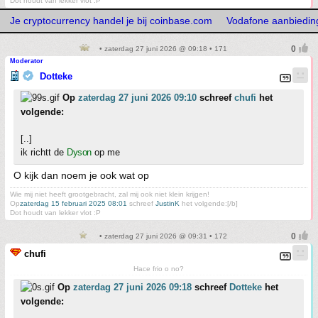
Dot houdt van lekker vlot :P
Je cryptocurrency handel je bij coinbase.com
Vodafone aanbiedin
• zaterdag 27 juni 2026 @ 09:18 • 171
Moderator
Dotteke
Op
zaterdag 27 juni 2026 09:10
schreef
chufi
het
volgende:
[..]
ik richtt de
Dyson
op me
O kijk dan noem je ook wat op
Wie mij niet heeft grootgebracht, zal mij ook niet klein krijgen!
Op
zaterdag 15 februari 2025 08:01
schreef
JustinK
het volgende:[/b]
Dot houdt van lekker vlot :P
• zaterdag 27 juni 2026 @ 09:31 • 172
chufi
Hace frio o no?
Op
zaterdag 27 juni 2026 09:18
schreef
Dotteke
het
volgende: