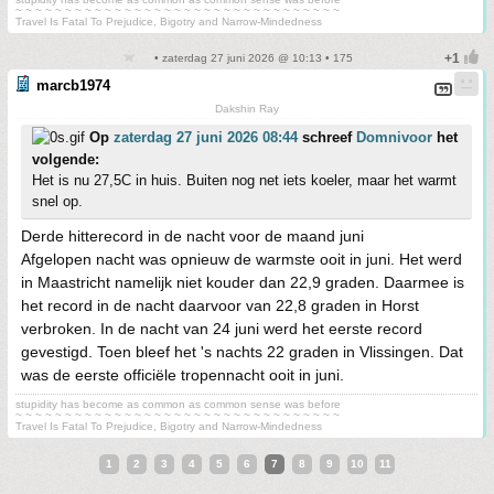
~ ~ ~ ~ ~ ~ ~ ~ ~ ~ ~ ~ ~ ~ ~ ~ ~ ~ ~ ~ ~ ~ ~ ~ ~ ~ ~ ~ ~ ~ ~ ~ ~
Travel Is Fatal To Prejudice, Bigotry and Narrow-Mindedness
• zaterdag 27 juni 2026 @ 10:13 • 175
marcb1974
Dakshin Ray
Op
zaterdag 27 juni 2026 08:44
schreef
Domnivoor
het
volgende:
Het is nu 27,5C in huis. Buiten nog net iets koeler, maar het warmt
snel op.
Derde hitterecord in de nacht voor de maand juni
Afgelopen nacht was opnieuw de warmste ooit in juni. Het werd
in Maastricht namelijk niet kouder dan 22,9 graden. Daarmee is
het record in de nacht daarvoor van 22,8 graden in Horst
verbroken. In de nacht van 24 juni werd het eerste record
gevestigd. Toen bleef het 's nachts 22 graden in Vlissingen. Dat
was de eerste officiële tropennacht ooit in juni.
stupidity has become as common as common sense was before
~ ~ ~ ~ ~ ~ ~ ~ ~ ~ ~ ~ ~ ~ ~ ~ ~ ~ ~ ~ ~ ~ ~ ~ ~ ~ ~ ~ ~ ~ ~ ~ ~
Travel Is Fatal To Prejudice, Bigotry and Narrow-Mindedness
1
2
3
4
5
6
7
8
9
10
11