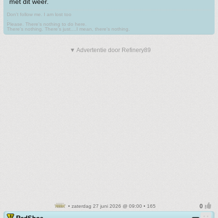
met dit weer.
Don't follow me. I am lost too
.
Please. There's nothing to do here.
There's nothing. There's just....I mean, there's nothing.
▼ Advertentie door Refinery89
• zaterdag 27 juni 2026 @ 09:00 • 165