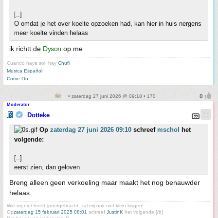
[..]
O omdat je het over koelte opzoeken had, kan hier in huis nergens
meer koelte vinden helaas
ik richtt de
Dyson
op me
Cuando haya sol, hay
Chufi
Musica Español
Come On
• zaterdag 27 juni 2026 @ 09:18 • 170
Moderator
Dotteke
Op
zaterdag 27 juni 2026 09:10
schreef
mschol
het
volgende:
[..]
eerst zien, dan geloven
Breng alleen geen verkoeling maar maakt het nog benauwder
helaas
Wie mij niet heeft grootgebracht, zal mij ook niet klein krijgen!
Op
zaterdag 15 februari 2025 08:01
schreef
JustinK
het volgende:[/b]