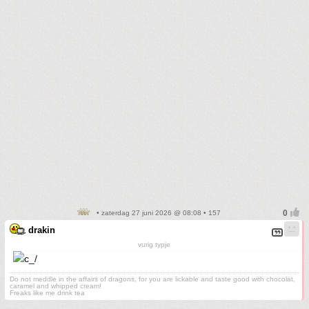
• zaterdag 27 juni 2026 @ 08:08 • 157
drakin
vurig typje
Do not meddle in the affairs of dragons, for you are lickable and taste good with chocolat,
caramel and whipped cream!
Freaks like me drink tea