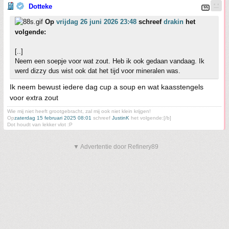
Dotteke
Op
vrijdag 26 juni 2026 23:48
schreef
drakin
het
volgende:
[..]
Neem een soepje voor wat zout. Heb ik ook gedaan vandaag. Ik
werd dizzy dus wist ook dat het tijd voor mineralen was.
Ik neem bewust iedere dag cup a soup en wat kaasstengels
voor extra zout
Wie mij niet heeft grootgebracht, zal mij ook niet klein krijgen!
Op
zaterdag 15 februari 2025 08:01
schreef
JustinK
het volgende:[/b]
Dot houdt van lekker vlot :P
▼ Advertentie door Refinery89