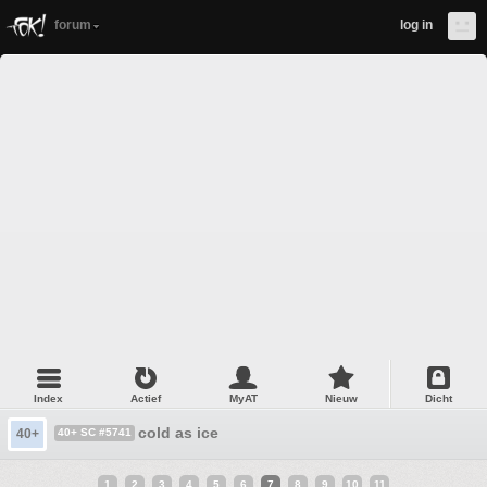
forum
log in
Index
Actief
MyAT
Nieuw
Dicht
cold as ice
40+
40+ SC #5741
1
2
3
4
5
6
7
8
9
10
11