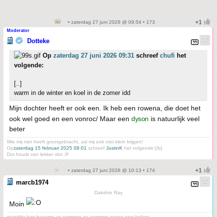
• zaterdag 27 juni 2026 @ 09:54 • 173
Moderator
Dotteke
Op
zaterdag 27 juni 2026 09:31
schreef
chufi
het
volgende:
[..]
warm in de winter en koel in de zomer idd
Mijn dochter heeft er ook een. Ik heb een rowena, die doet het
ook wel goed en een vonroc/ Maar een
dyson
is natuurlijk veel
beter
Wie mij niet heeft grootgebracht, zal mij ook niet klein krijgen!
Op
zaterdag 15 februari 2025 08:01
schreef
JustinK
het volgende:[/b]
Dot houdt van lekker vlot :P
• zaterdag 27 juni 2026 @ 10:13 • 174
marcb1974
Dakshin Ray
Moin
stupidity has become as common as common sense was before