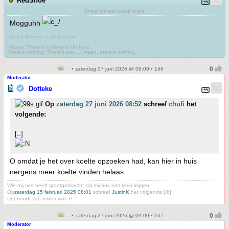
RedShoe
Sharp knives create scars
Mogguhh
Don't follow me. I am lost too
.
Please. There's nothing to do here.
There's nothing. There's just....I mean, there's nothing.
• zaterdag 27 juni 2026 @ 09:09 • 166
Moderator
Dotteke
Op
zaterdag 27 juni 2026 08:52
schreef
chufi
het
volgende:
[..]
O omdat je het over koelte opzoeken had, kan hier in huis
nergens meer koelte vinden helaas
Wie mij niet heeft grootgebracht, zal mij ook niet klein krijgen!
Op
zaterdag 15 februari 2025 08:01
schreef
JustinK
het volgende:[/b]
Dot houdt van lekker vlot :P
• zaterdag 27 juni 2026 @ 09:09 • 167
Moderator