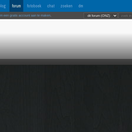
log
forum
fotoboek
chat
zoeken
dm
om een gratis account aan te maken
.