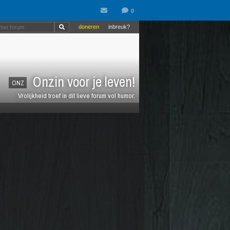
doneren
inbreuk?
Onzin voor je leven!
ONZ
Vrolijkheid troef in dit lieve forum vol humor.