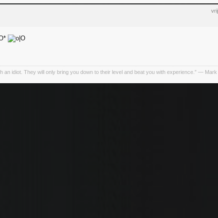
vr
h an idiot. They will only bring you down to their level and beat you with experience.” ― Mark