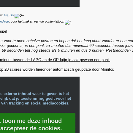
or:
Pg_Up
ndage
, voor het maken van de puntenteltool.
speI
iks voor te doen behalve posten en hopen dat het lang duurt voordat er een rea
 niks gepost is, is een punt. Er moeten dus minimaal 60 seconden tussen jouw
: 59 seconden telt nog steeds als 0 minuten en dus 0 punten. Restseconden wo
 minuut tussen de LAPO en de OP krijg je ook gewoon een punt.
op 20 scores worden hieronder automatisch geupdate door Monitor.
e externe inhoud weer te geven is het
lijk dat je toestemming geeft voor het
 van tracking en social mediacookies.
a toon me deze inhoud
 accepteer de cookies.