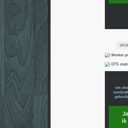
SPOI
Monitor pos
DTS stati
om dez
noodzake
gebruik
J
ik