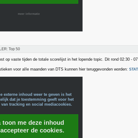
meer informatie
LER: Top 50
t op vaste tijden de totaIe scoreIijst in het lopende topic. Dit rond 02:30 - 07
stieken voor aIIe maanden van DTS kunnen hier teruggevonden worden:
STA
e externe inhoud weer te geven is het
lijk dat je toestemming geeft voor het
 van tracking en social mediacookies.
a toon me deze inhoud
 accepteer de cookies.