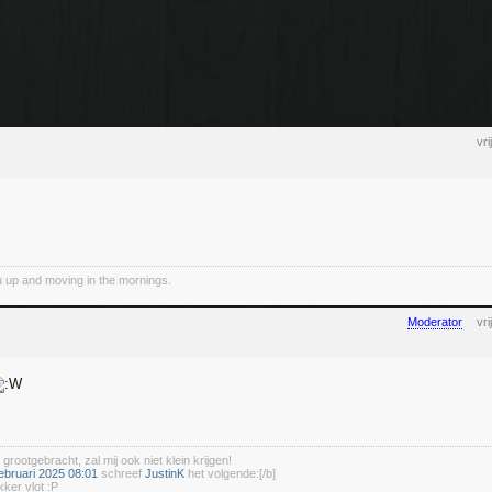
vr
 up and moving in the mornings.
Moderator
vr
 grootgebracht, zal mij ook niet klein krijgen!
ebruari 2025 08:01
schreef
JustinK
het volgende:[/b]
kker vlot :P