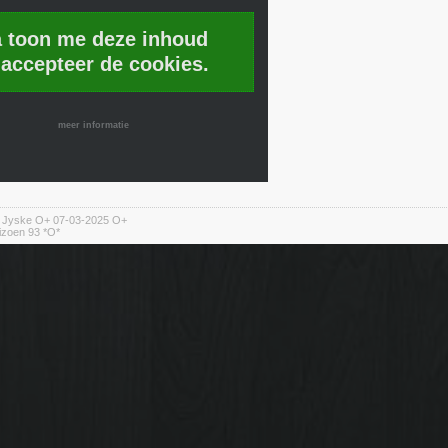
a toon me deze inhoud
 accepteer de cookies.
meer informatie
n Jyske O+ 07-03-2025 O+
izoen 93 *O*