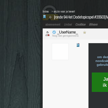
Index
»
onzin voor je leven!
[ronde 94 Het Dodetopicspel #20503]
abonnement
Unibet
Coolblue
Bitvavo
_UserName_
Nog niet geregistreerd.
om dez
noodzake
gebruik
J
ik