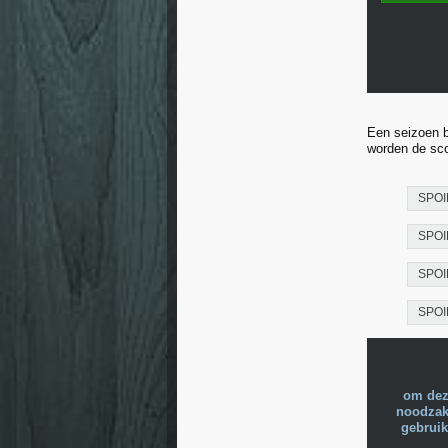
Een seizoen b
worden de sco
SPOI
SPOI
SPOI
SPOI
om dez
noodzake
gebruik