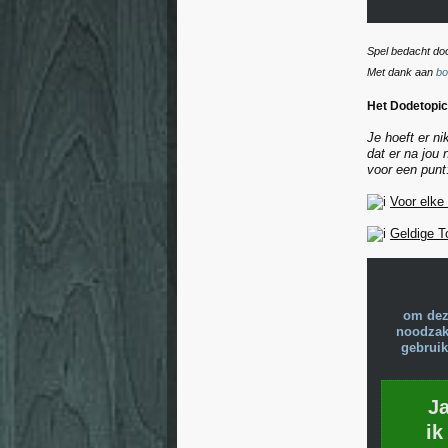
Spel bedacht do
Met dank aan
bo
Het Dodetopic
Je hoeft er n
dat er na jou
voor een punt
Voor elke
Geldige T
om dez
noodzake
gebruik
J
ik