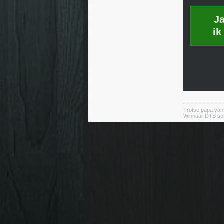
J
ik
Trotse papa va
Winnaar DTS se