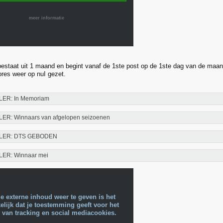
meer informatie
estaat uit 1 maand en begint vanaf de 1ste post op de 1ste dag van de maand
res weer op nuI gezet.
LER: In Memoriam
LER: Winnaars van afgelopen seizoenen
LER: DTS GEBODEN
LER: Winnaar mei
e externe inhoud weer te geven is het
lijk dat je toestemming geeft voor het
 van tracking en social mediacookies.