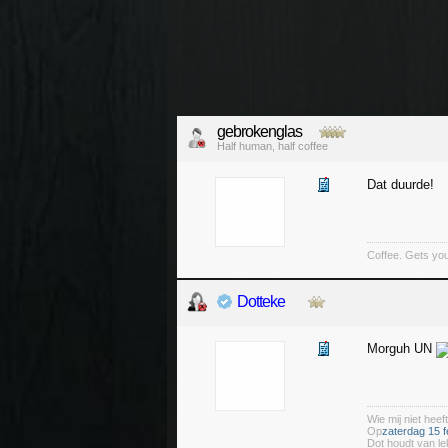
gebrokenglas
Half human, half coffee
Dat duurde!
Coffee. Gets you
Dotteke
Morguh UN
Wie mij niet heeft
Op
zaterdag 15 f
Dot houdt van le