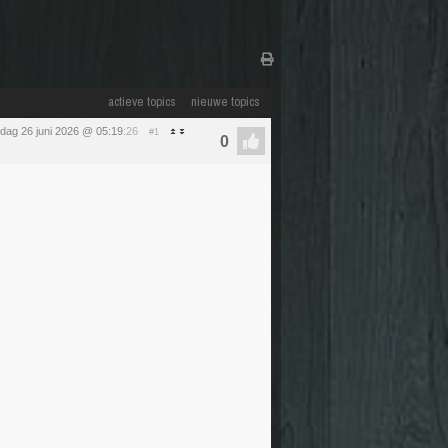
actieve topics
nieuwe topics
ijdag 26 juni 2026 @ 05:19
:26
#1