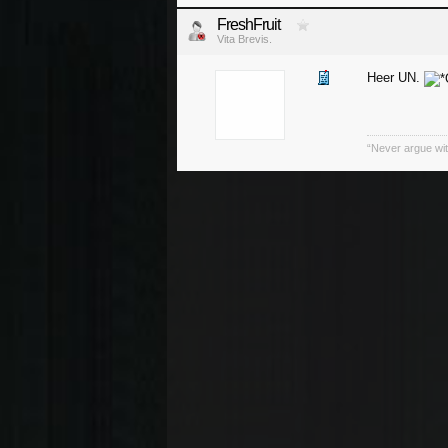
FreshFruit
Vita Brevis.
Heer UN.
“Never argue wit