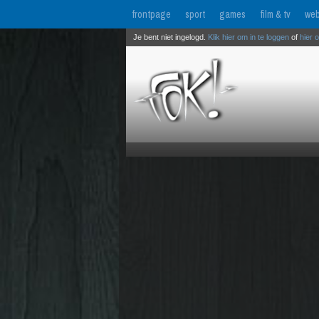
frontpage
sport
games
film & tv
web
Je bent niet ingelogd.
Klik hier om in te loggen
of
hier 