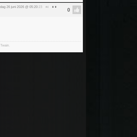
ijdag 26 juni 2026 @ 05:20
:23
#4
 Twain.