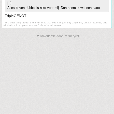
[..]
Alles boven dubbel is niks voor mij. Dan neem ik wel een baco
TripleGENOT
"The best thing about the internet is that you can just say anything, put it in quotes, and
attribute it to anyone you like." -Abraham Lincoln.
▼ Advertentie door Refinery89