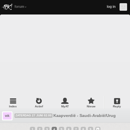
forum
log in
Index
Actief
MyAT
Nieuw
Reply
Kaapverdië - Saudi-Arabië/Uruguay - S
wk
ZATERDAG 27 JUNI 02:00
1
2
3
4
5
6
7
8
9