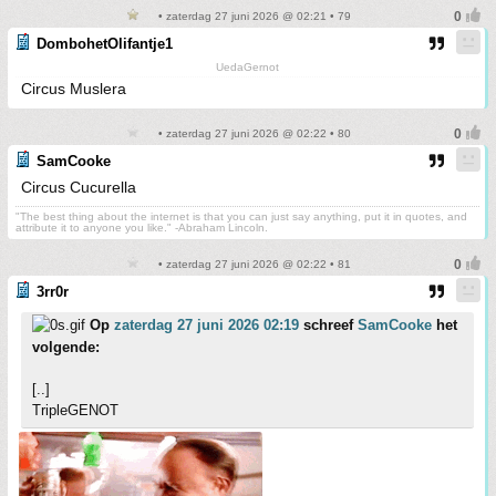
• zaterdag 27 juni 2026 @ 02:21 • 79
DombohetOlifantje1
UedaGernot
Circus Muslera
• zaterdag 27 juni 2026 @ 02:22 • 80
SamCooke
Circus Cucurella
"The best thing about the internet is that you can just say anything, put it in quotes, and
attribute it to anyone you like." -Abraham Lincoln.
• zaterdag 27 juni 2026 @ 02:22 • 81
3rr0r
Op
zaterdag 27 juni 2026 02:19
schreef
SamCooke
het
volgende:
[..]
TripleGENOT