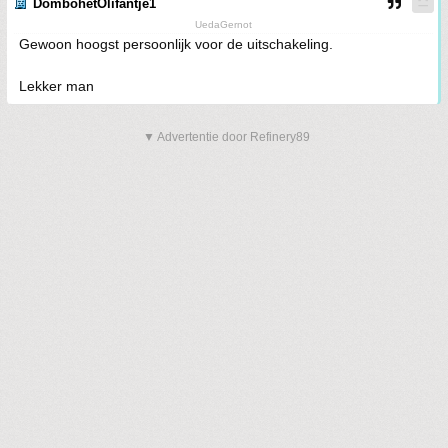
DombohetOlifantje1
UedaGernot
Gewoon hoogst persoonlijk voor de uitschakeling.
Lekker man
▼ Advertentie door Refinery89