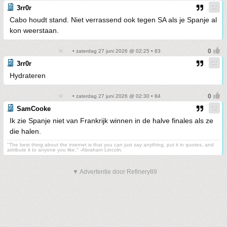
3rr0r
Cabo houdt stand. Niet verrassend ook tegen SA als je Spanje al
kon weerstaan.
• zaterdag 27 juni 2026 @ 02:25 • 83
3rr0r
Hydrateren
• zaterdag 27 juni 2026 @ 02:30 • 84
SamCooke
Ik zie Spanje niet van Frankrijk winnen in de halve finales als ze
die halen.
"The best thing about the internet is that you can just say anything, put it in quotes, and
attribute it to anyone you like." -Abraham Lincoln.
▼ Advertentie door Refinery89