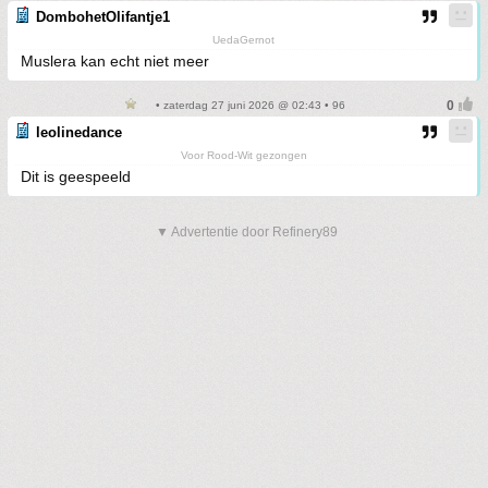
DombohetOlifantje1
UedaGernot
Muslera kan echt niet meer
• zaterdag 27 juni 2026 @ 02:43 • 96
leolinedance
Voor Rood-Wit gezongen
Dit is geespeeld
▼ Advertentie door Refinery89