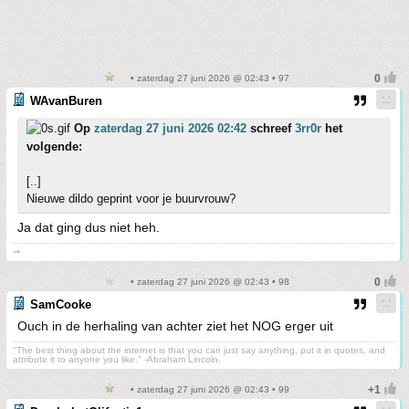
• zaterdag 27 juni 2026 @ 02:43 • 97
WAvanBuren
Op
zaterdag 27 juni 2026 02:42
schreef
3rr0r
het
volgende:
[..]
Nieuwe dildo geprint voor je buurvrouw?
Ja dat ging dus niet heh.
➞
• zaterdag 27 juni 2026 @ 02:43 • 98
SamCooke
Ouch in de herhaling van achter ziet het NOG erger uit
"The best thing about the internet is that you can just say anything, put it in quotes, and
attribute it to anyone you like." -Abraham Lincoln.
• zaterdag 27 juni 2026 @ 02:43 • 99