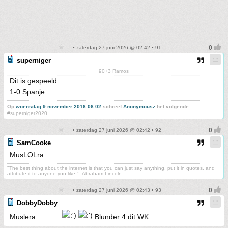
• zaterdag 27 juni 2026 @ 02:42 • 91
superniger
90+3 Ramos
Dit is gespeeld.
1-0 Spanje.
Op
woensdag 9 november 2016 06:02
schreef
Anonymousz
het volgende:
#superniger2020
• zaterdag 27 juni 2026 @ 02:42 • 92
SamCooke
MusLOLra
"The best thing about the internet is that you can just say anything, put it in quotes, and
attribute it to anyone you like." -Abraham Lincoln.
• zaterdag 27 juni 2026 @ 02:43 • 93
DobbyDobby
Muslera............
Blunder 4 dit WK