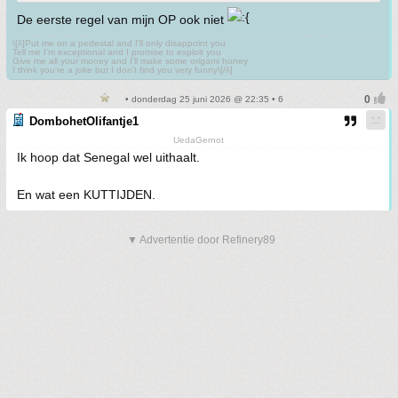
De eerste regel van mijn OP ook niet
\[i\]Put me on a pedestal and I'll only disappoint you
Tell me I'm exceptional and I promise to exploit you
Give me all your money and I'll make some origami honey
I think you're a joke but I don't find you very funny\[/i\]
• donderdag 25 juni 2026 @ 22:35 • 6
DombohetOlifantje1
UedaGernot
Ik hoop dat Senegal wel uithaalt.
En wat een KUTTIJDEN.
▼ Advertentie door Refinery89