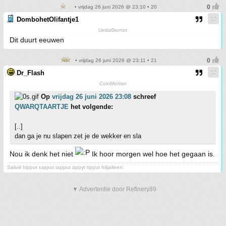
• vrijdag 26 juni 2026 @ 23:10 • 20
DombohetOlifantje1
UedaGernot
Dit duurt eeuwen
• vrijdag 26 juni 2026 @ 23:11 • 21
Dr_Flash
CoinMeister
Op
vrijdag 26 juni 2026 23:08
schreef
QWARQTAARTJE
het volgende:
[..]
dan ga je nu slapen zet je de wekker en sla
Nou ik denk het niet
Ik hoor morgen wel hoe het gegaan is.
Salivili hipput tupput tapput äppyt tipput hilijalleen
▼ Advertentie door Refinery89