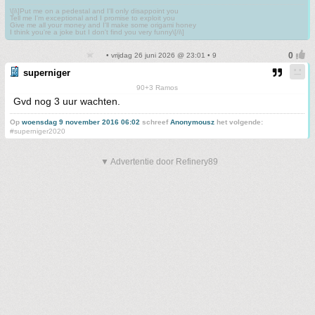
\[i\]Put me on a pedestal and I'll only disappoint you
Tell me I'm exceptional and I promise to exploit you
Give me all your money and I'll make some origami honey
I think you're a joke but I don't find you very funny\[/i\]
• vrijdag 26 juni 2026 @ 23:01 • 9
superniger
90+3 Ramos
Gvd nog 3 uur wachten.
Op
woensdag 9 november 2016 06:02
schreef
Anonymousz
het volgende:
#superniger2020
▼ Advertentie door Refinery89