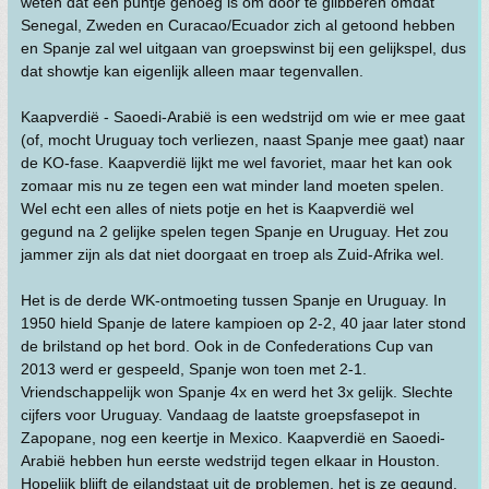
weten dat een puntje genoeg is om door te glibberen omdat
Senegal, Zweden en Curacao/Ecuador zich al getoond hebben
en Spanje zal wel uitgaan van groepswinst bij een gelijkspel, dus
dat showtje kan eigenlijk alleen maar tegenvallen.
Kaapverdië - Saoedi-Arabië is een wedstrijd om wie er mee gaat
(of, mocht Uruguay toch verliezen, naast Spanje mee gaat) naar
de KO-fase. Kaapverdië lijkt me wel favoriet, maar het kan ook
zomaar mis nu ze tegen een wat minder land moeten spelen.
Wel echt een alles of niets potje en het is Kaapverdië wel
gegund na 2 gelijke spelen tegen Spanje en Uruguay. Het zou
jammer zijn als dat niet doorgaat en troep als Zuid-Afrika wel.
Het is de derde WK-ontmoeting tussen Spanje en Uruguay. In
1950 hield Spanje de latere kampioen op 2-2, 40 jaar later stond
de brilstand op het bord. Ook in de Confederations Cup van
2013 werd er gespeeld, Spanje won toen met 2-1.
Vriendschappelijk won Spanje 4x en werd het 3x gelijk. Slechte
cijfers voor Uruguay. Vandaag de laatste groepsfasepot in
Zapopane, nog een keertje in Mexico. Kaapverdië en Saoedi-
Arabië hebben hun eerste wedstrijd tegen elkaar in Houston.
Hopelijk blijft de eilandstaat uit de problemen, het is ze gegund.