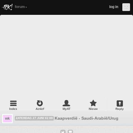
forum
log in
Index
Actief
MyAT
Nieuw
Reply
Kaapverdië - Saudi-Arabië/Uruguay - S
wk
ZATERDAG 27 JUNI 02:00