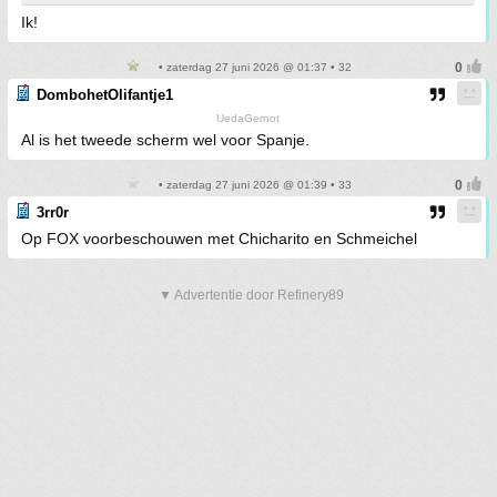
Ik!
• zaterdag 27 juni 2026 @ 01:37 • 32
DombohetOlifantje1
UedaGernot
Al is het tweede scherm wel voor Spanje.
• zaterdag 27 juni 2026 @ 01:39 • 33
3rr0r
Op FOX voorbeschouwen met Chicharito en Schmeichel
▼ Advertentie door Refinery89