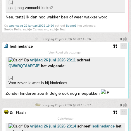
[..]
ga jij nog vannacht kiekn?
Nee, tenzij ik dan nog wakker ben of weer wakker word
Op
woensdag 22 januari 2025 19:50
schreef
Bugno3
het volgende:
Stukje Pelle, stukje Cannavaro, stukje Totti.
• vrijdag 26 juni 2026 @ 23:14 • 26
leolinedance
Voor Rood-Wit gezongen
Op
vrijdag 26 juni 2026 23:11
schreef
QWARQTAARTJE
het volgende:
[..]
Voor zover ik weet is hij kinderloos
Zonder kinderen zou ik België ook nog meepakken
• vrijdag 26 juni 2026 @ 23:18 • 27
Dr_Flash
CoinMeister
Op
vrijdag 26 juni 2026 23:14
schreef
leolinedance
het