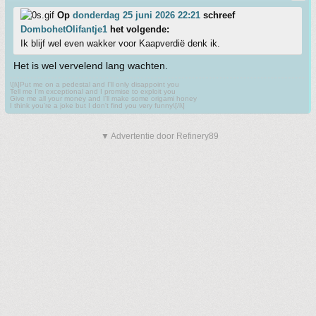
Op
donderdag 25 juni 2026 22:21
schreef
DombohetOlifantje1
het volgende:
Ik blijf wel even wakker voor Kaapverdië denk ik.
Het is wel vervelend lang wachten.
\[i\]Put me on a pedestal and I'll only disappoint you
Tell me I'm exceptional and I promise to exploit you
Give me all your money and I'll make some origami honey
I think you're a joke but I don't find you very funny\[/i\]
▼ Advertentie door Refinery89