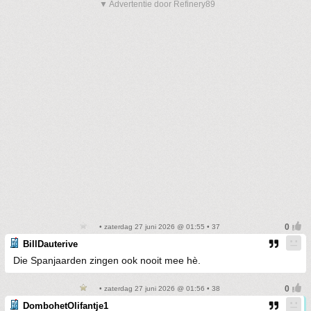
▼ Advertentie door Refinery89
• zaterdag 27 juni 2026 @ 01:55 • 37
BillDauterive
Die Spanjaarden zingen ook nooit mee hè.
• zaterdag 27 juni 2026 @ 01:56 • 38
DombohetOlifantje1