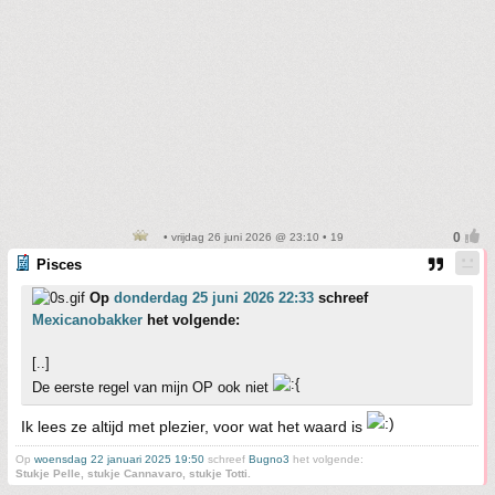
• vrijdag 26 juni 2026 @ 23:10 • 19
Pisces
Op
donderdag 25 juni 2026 22:33
schreef
Mexicanobakker
het volgende:
[..]
De eerste regel van mijn OP ook niet
Ik lees ze altijd met plezier, voor wat het waard is
Op
woensdag 22 januari 2025 19:50
schreef
Bugno3
het volgende:
Stukje Pelle, stukje Cannavaro, stukje Totti.