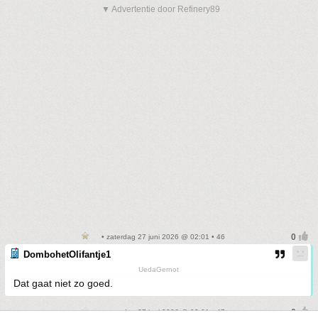
▼ Advertentie door Refinery89
• zaterdag 27 juni 2026 @ 02:01 • 46
DombohetOlifantje1
UedaGernot
Dat gaat niet zo goed.
• zaterdag 27 juni 2026 @ 02:01 • 47