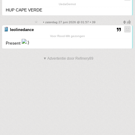
UedaGernot
HUP CAPE VERDE
• zaterdag 27 juni 2026 @ 01:57 • 39
leolinedance
Voor Rood-Wit gezongen
Present
▼ Advertentie door Refinery89