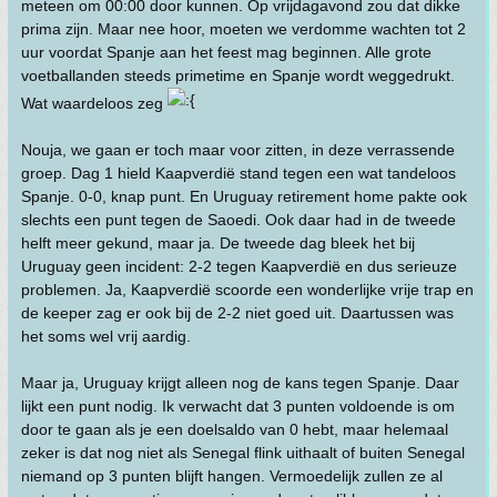
meteen om 00:00 door kunnen. Op vrijdagavond zou dat dikke
prima zijn. Maar nee hoor, moeten we verdomme wachten tot 2
uur voordat Spanje aan het feest mag beginnen. Alle grote
voetballanden steeds primetime en Spanje wordt weggedrukt.
Wat waardeloos zeg
Nouja, we gaan er toch maar voor zitten, in deze verrassende
groep. Dag 1 hield Kaapverdië stand tegen een wat tandeloos
Spanje. 0-0, knap punt. En Uruguay retirement home pakte ook
slechts een punt tegen de Saoedi. Ook daar had in de tweede
helft meer gekund, maar ja. De tweede dag bleek het bij
Uruguay geen incident: 2-2 tegen Kaapverdië en dus serieuze
problemen. Ja, Kaapverdië scoorde een wonderlijke vrije trap en
de keeper zag er ook bij de 2-2 niet goed uit. Daartussen was
het soms wel vrij aardig.
Maar ja, Uruguay krijgt alleen nog de kans tegen Spanje. Daar
lijkt een punt nodig. Ik verwacht dat 3 punten voldoende is om
door te gaan als je een doelsaldo van 0 hebt, maar helemaal
zeker is dat nog niet als Senegal flink uithaalt of buiten Senegal
niemand op 3 punten blijft hangen. Vermoedelijk zullen ze al