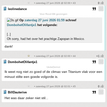
• zaterdag 27 juni 2026 @ 02:00 • 43
leolinedance
Voor Rood-Wit gezongen
Op
zaterdag 27 juni 2026 01:59
schreef
DombohetOlifantje1
het volgende:
[..]
Oh sorry, had het over het prachtige Zapopan in Mexico.
dank!
• zaterdag 27 juni 2026 @ 02:00 • 44
DombohetOlifantje1
UedaGernot
Ik weet nog niet zo goed of de climax van Titanium vlak voor een
minuut stilte een goede volgorde is.
• zaterdag 27 juni 2026 @ 02:01 • 45
BillDauterive
Het was daar zeker niet stil...