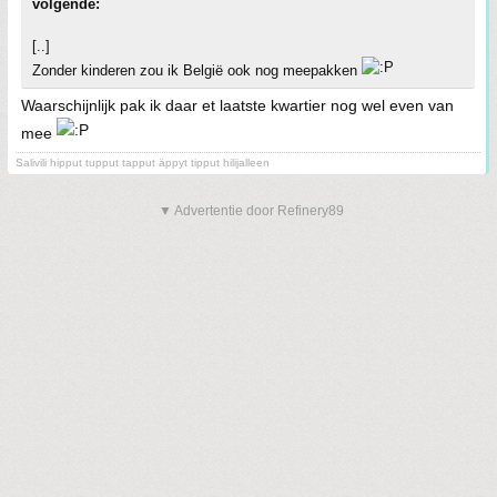
volgende:
[..]
Zonder kinderen zou ik België ook nog meepakken
Waarschijnlijk pak ik daar et laatste kwartier nog wel even van
mee
Salivili hipput tupput tapput äppyt tipput hilijalleen
▼ Advertentie door Refinery89