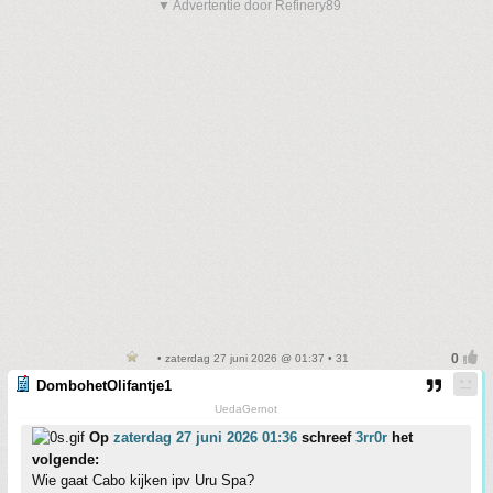
▼ Advertentie door Refinery89
• zaterdag 27 juni 2026 @ 01:37 • 31
DombohetOlifantje1
UedaGernot
Op
zaterdag 27 juni 2026 01:36
schreef
3rr0r
het
volgende:
Wie gaat Cabo kijken ipv Uru Spa?