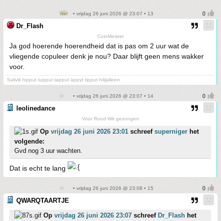
• vrijdag 26 juni 2026 @ 23:07 • 13
Dr_Flash
CoinMeister
Ja god hoerende hoerendheid dat is pas om 2 uur wat de
vliegende copuleer denk je nou? Daar blijft geen mens wakker
voor.
Salivili hipput tupput tapput äppyt tipput hilijalleen
• vrijdag 26 juni 2026 @ 23:07 • 14
leolinedance
Voor Rood-Wit gezongen
Op
vrijdag 26 juni 2026 23:01
schreef
superniger
het
volgende:
Gvd nog 3 uur wachten.
Dat is echt te lang
• vrijdag 26 juni 2026 @ 23:08 • 15
QWARQTAARTJE
Op
vrijdag 26 juni 2026 23:07
schreef
Dr_Flash
het