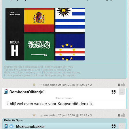
\[i\]Put me on a pedestal and I'll only disappoint you
Tell me I'm exceptional and I promise to exploit you
Give me all your money and I'll make some origami honey
I think you're a joke but I don't find you very funny\[/i\]
• donderdag 25 juni 2026 @ 22:21 • 2
DombohetOlifantje1
UedaGernot
Ik blijf wel even wakker voor Kaapverdië denk ik.
• donderdag 25 juni 2026 @ 22:28 • 3
Redactie Sport
Mexicanobakker