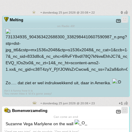
• donderdag 25 juni 2026 @ 20:08 • 22
Melting
on Radio 49!
Zo..... dat ziet er wel indrukwekkend uit, daar in Amerika.
Ain't it funny how it is
You never miss it 'til it's gone away!
• donderdag 25 juni 2026 @ 20:08 • 23
Bomenverzameling
Can come an end
Suzanne Vega Marlylene on the wall
"Geef me een joint", zei de goudvis, "Dan word ik haai"