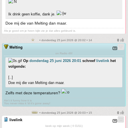
Ik drink geen koffie, dank je.
Doe mij die van Melting dan maar.
Als je goed om je heen kijkt zie je dat alles gekleurd is.
• donderdag 25 juni 2026 @ 20:02 • 14
Melting
on Radio 49!
Op
donderdag 25 juni 2026 20:01
schreef
livelink
het
volgende:
[..]
Doe mij die van Melting dan maar.
Zelfs met deze temperaturen?
Ain't it funny how it is
You never miss it 'til it's gone away!
• donderdag 25 juni 2026 @ 20:03 • 15
livelink
keek op mijn week ( © DJ11)