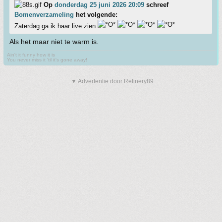
Op
donderdag 25 juni 2026 20:09
schreef
Bomenverzameling
het volgende:
Zaterdag ga ik haar live zien
Als het maar niet te warm is.
Ain't it funny how it is
You never miss it 'til it's gone away!
▼ Advertentie door Refinery89