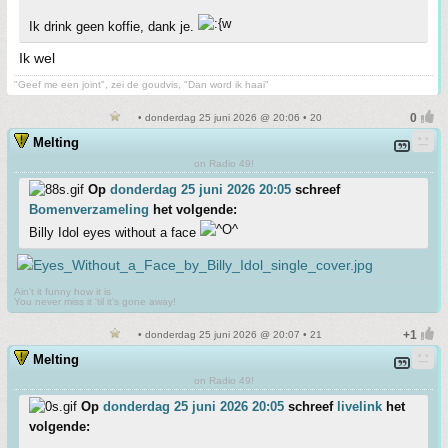
Ik drink geen koffie, dank je.
Ik wel
"Geef me een joint", zei de goudvis, "Dan word ik haai"
• donderdag 25 juni 2026 @ 20:06 • 20
Melting
on Radio 49!
Op
donderdag 25 juni 2026 20:05
schreef
Bomenverzameling
het volgende:
Billy Idol eyes without a face
Ain't it funny how it is
You never miss it 'til it's gone away!
• donderdag 25 juni 2026 @ 20:07 • 21
Melting
on Radio 49!
Op
donderdag 25 juni 2026 20:05
schreef
livelink
het
volgende: