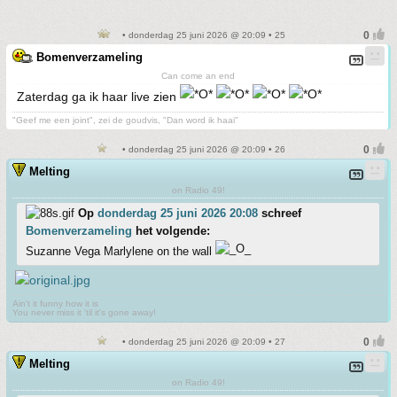
• donderdag 25 juni 2026 @ 20:09 • 25
Bomenverzameling
Can come an end
Zaterdag ga ik haar live zien
"Geef me een joint", zei de goudvis, "Dan word ik haai"
• donderdag 25 juni 2026 @ 20:09 • 26
Melting
on Radio 49!
Op
donderdag 25 juni 2026 20:08
schreef
Bomenverzameling
het volgende:
Suzanne Vega Marlylene on the wall
Ain't it funny how it is
You never miss it 'til it's gone away!
• donderdag 25 juni 2026 @ 20:09 • 27
Melting
on Radio 49!