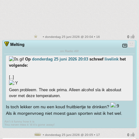
• donderdag 25 juni 2026 @ 20:04 • 16
Melting
on Radio 49!
Op
donderdag 25 juni 2026 20:03
schreef
livelink
het
volgende:
[..]
Geen probleem. Thee ook prima. Alleen alcohol sla ik absoluut
over met deze temperaturen.
Is toch lekker om nu een koud fruitbiertje te drinken?
Als ik morgenvroeg niet moest gaan sporten wist ik het wel.
Ain't it funny how it is
You never miss it 'til it's gone away!
• donderdag 25 juni 2026 @ 20:05 • 17