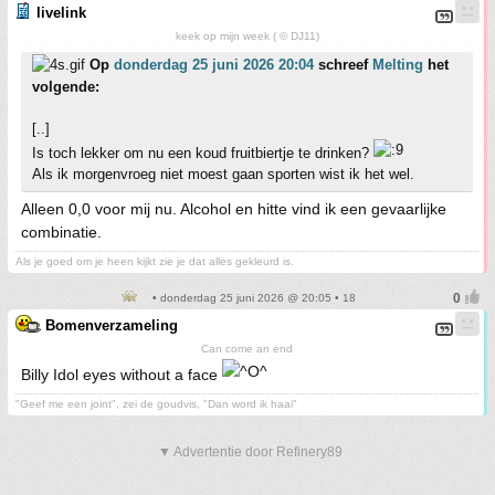
livelink
keek op mijn week ( © DJ11)
Op
donderdag 25 juni 2026 20:04
schreef
Melting
het
volgende:
[..]
Is toch lekker om nu een koud fruitbiertje te drinken?
Als ik morgenvroeg niet moest gaan sporten wist ik het wel.
Alleen 0,0 voor mij nu. Alcohol en hitte vind ik een gevaarlijke
combinatie.
Als je goed om je heen kijkt zie je dat alles gekleurd is.
• donderdag 25 juni 2026 @ 20:05 • 18
Bomenverzameling
Can come an end
Billy Idol eyes without a face
"Geef me een joint", zei de goudvis, "Dan word ik haai"
▼ Advertentie door Refinery89