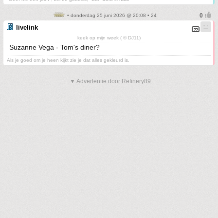
• donderdag 25 juni 2026 @ 20:08 • 24
livelink
keek op mijn week ( © DJ11)
Suzanne Vega - Tom's diner?
Als je goed om je heen kijkt zie je dat alles gekleurd is.
▼ Advertentie door Refinery89