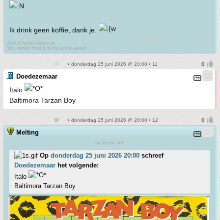
Ik drink geen koffie, dank je.
Ain't it funny how it is
You never miss it 'til it's gone away!
• donderdag 25 juni 2026 @ 20:00 • 11
Doedezemaar
Italo
Baltimora Tarzan Boy
• donderdag 25 juni 2026 @ 20:00 • 12
Melting
on Radio 49!
Op
donderdag 25 juni 2026 20:00
schreef
Doedezemaar
het volgende:
Italo
Baltimora Tarzan Boy