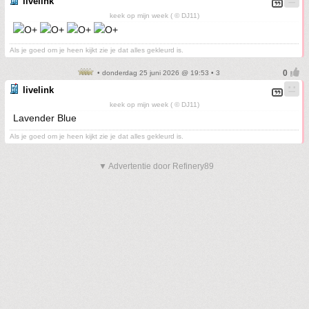
livelink
keek op mijn week ( © DJ11)
Als je goed om je heen kijkt zie je dat alles gekleurd is.
• donderdag 25 juni 2026 @ 19:53 • 3
livelink
keek op mijn week ( © DJ11)
Lavender Blue
Als je goed om je heen kijkt zie je dat alles gekleurd is.
▼ Advertentie door Refinery89