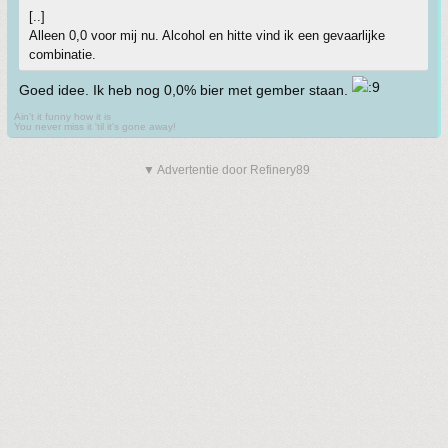
[..]
Alleen 0,0 voor mij nu. Alcohol en hitte vind ik een gevaarlijke
combinatie.
Goed idee. Ik heb nog 0,0% bier met gember staan.
Ain't it funny how it is
You never miss it 'til it's gone away!
▼ Advertentie door Refinery89