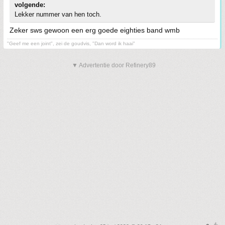
volgende:
Lekker nummer van hen toch.
Zeker sws gewoon een erg goede eighties band wmb
"Geef me een joint", zei de goudvis, "Dan word ik haai"
▼ Advertentie door Refinery89