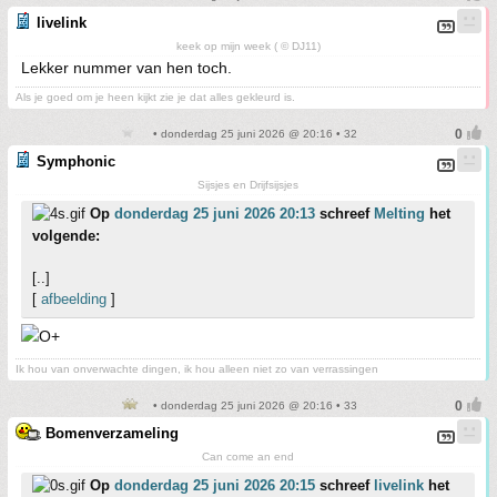
livelink
keek op mijn week ( © DJ11)
Lekker nummer van hen toch.
Als je goed om je heen kijkt zie je dat alles gekleurd is.
• donderdag 25 juni 2026 @ 20:16 • 32
Symphonic
Sijsjes en Drijfsijsjes
Op
donderdag 25 juni 2026 20:13
schreef
Melting
het
volgende:
[..]
[
afbeelding
]
Ik hou van onverwachte dingen, ik hou alleen niet zo van verrassingen
• donderdag 25 juni 2026 @ 20:16 • 33
Bomenverzameling
Can come an end
Op
donderdag 25 juni 2026 20:15
schreef
livelink
het