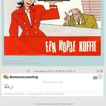
Ain't it funny how it is
You never miss it 'til it's gone away!
• donderdag 25 juni 2026 @ 19:59 • 9
Bomenverzameling
Can come an end
"Geef me een joint", zei de goudvis, "Dan word ik haai"
▼ Advertentie door Refinery89