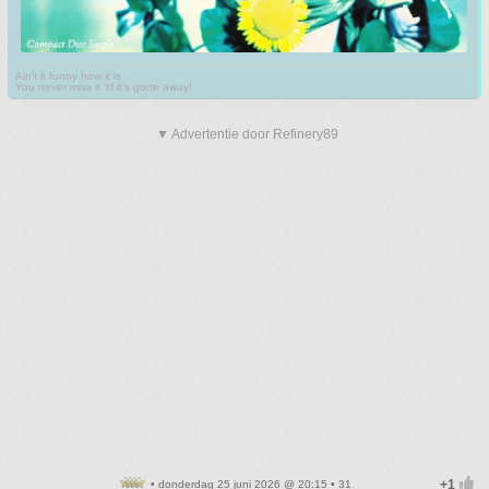
Ain't it funny how it is
You never miss it 'til it's gone away!
▼ Advertentie door Refinery89
• donderdag 25 juni 2026 @ 20:15 • 31