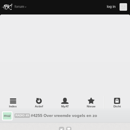
forum
log in
Index
Actief
MyAT
Nieuw
Dicht
#4255 Over vreemde vogels en zo
muz
RADIO 49