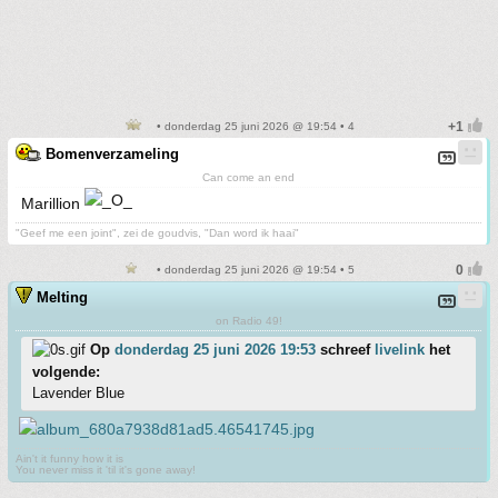
• donderdag 25 juni 2026 @ 19:54 • 4
Bomenverzameling
Can come an end
Marillion
"Geef me een joint", zei de goudvis, "Dan word ik haai"
• donderdag 25 juni 2026 @ 19:54 • 5
Melting
on Radio 49!
Op
donderdag 25 juni 2026 19:53
schreef
livelink
het
volgende:
Lavender Blue
Ain't it funny how it is
You never miss it 'til it's gone away!