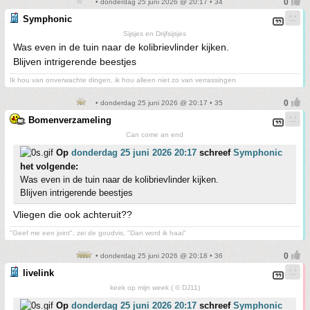
• donderdag 25 juni 2026 @ 20:17 • 34
Symphonic
Sijsjes en Drijfsijsjes
Was even in de tuin naar de kolibrievlinder kijken.
Blijven intrigerende beestjes
Ik hou van onverwachte dingen, ik hou alleen niet zo van verrassingen
• donderdag 25 juni 2026 @ 20:17 • 35
Bomenverzameling
Can come an end
Op
donderdag 25 juni 2026 20:17
schreef
Symphonic
het volgende:
Was even in de tuin naar de kolibrievlinder kijken.
Blijven intrigerende beestjes
Vliegen die ook achteruit??
"Geef me een joint", zei de goudvis, "Dan word ik haai"
• donderdag 25 juni 2026 @ 20:18 • 36
livelink
keek op mijn week ( © DJ11)
Op
donderdag 25 juni 2026 20:17
schreef
Symphonic