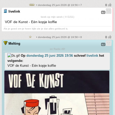
• donderdag 25 juni 2026 @ 19:56 • 7
livelink
keek op mijn week ( © DJ11)
VOF de Kunst - Eén kopje koffie
Als je goed om je heen kijkt zie je dat alles gekleurd is.
• donderdag 25 juni 2026 @ 19:58 • 8
Melting
on Radio 49!
Op
donderdag 25 juni 2026 19:56
schreef
livelink
het
volgende:
VOF de Kunst - Eén kopje koffie