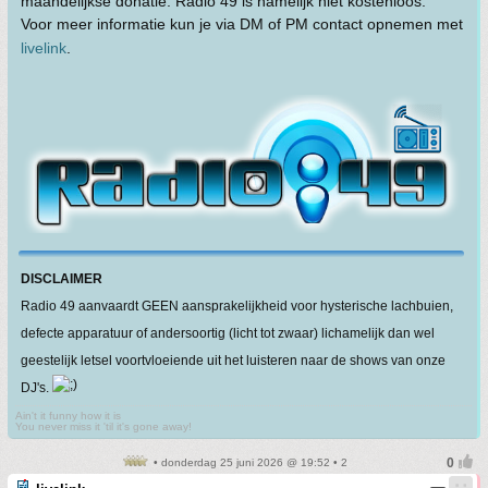
maandelijkse donatie. Radio 49 is namelijk niet kostenloos.
Voor meer informatie kun je via DM of PM contact opnemen met
livelink
.
DISCLAIMER
Radio 49 aanvaardt GEEN aansprakelijkheid voor hysterische lachbuien,
defecte apparatuur of andersoortig (licht tot zwaar) lichamelijk dan wel
geestelijk letsel voortvloeiende uit het luisteren naar de shows van onze
DJ's.
Ain't it funny how it is
You never miss it 'til it's gone away!
• donderdag 25 juni 2026 @ 19:52 • 2