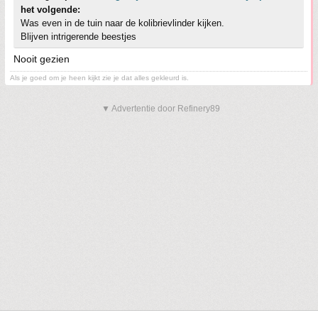
het volgende:
Was even in de tuin naar de kolibrievlinder kijken.
Blijven intrigerende beestjes
Nooit gezien
Als je goed om je heen kijkt zie je dat alles gekleurd is.
▼ Advertentie door Refinery89