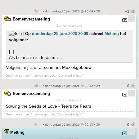
• donderdag 25 juni 2026 @ 20:09 • 28
Bomenverzameling
Can come an end
Op
donderdag 25 juni 2026 20:09
schreef
Melting
het
volgende:
[..]
Als het maar niet te warm is.
Volgens mij is er airco in het Muziekgebouw..
"Geef me een joint", zei de goudvis, "Dan word ik haai"
• donderdag 25 juni 2026 @ 20:12 • 29
Bomenverzameling
Can come an end
Sowing the Seeds of Love - Tears for Fears
"Geef me een joint", zei de goudvis, "Dan word ik haai"
• donderdag 25 juni 2026 @ 20:13 • 30
Melting
on Radio 49!