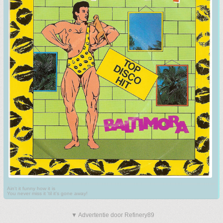
Ain't it funny how it is
You never miss it 'til it's gone away!
▼ Advertentie door Refinery89