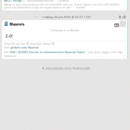
MED / Homijn
||
"Sjankebekkenkonijn"
– Dotteke
Nijntje is dan ook gewoon een commerciële sell out. Echte nijnen van het volk hebben
geen standbeelden nodig om legendarisch te zijn!"
– Grrrrrrrr
• vrijdag 26 juni 2026 @ 01:07 • 222
Maanvis
Centuries in a lifetime
2-0!
Trots lid van het 👿 Duivelse Viertal 👿
Een
gedicht over Maanvis
Het
ONZ / [KAMT] Kennis- en Adviescentrum Maanvis Topics
, voor al je vragen over mijn
topiques!
▼ Advertentie door Refinery89