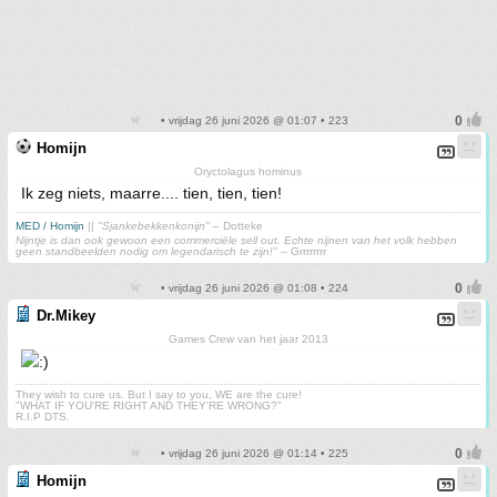
• vrijdag 26 juni 2026 @ 01:07 • 223
Homijn
Oryctolagus hominus
Ik zeg niets, maarre.... tien, tien, tien!
MED / Homijn
||
"Sjankebekkenkonijn"
– Dotteke
Nijntje is dan ook gewoon een commerciële sell out. Echte nijnen van het volk hebben
geen standbeelden nodig om legendarisch te zijn!"
– Grrrrrrrr
• vrijdag 26 juni 2026 @ 01:08 • 224
Dr.Mikey
Games Crew van het jaar 2013
They wish to cure us. But I say to you, WE are the cure!
"WHAT IF YOU'RE RIGHT AND THEY'RE WRONG?"
R.I.P DTS.
• vrijdag 26 juni 2026 @ 01:14 • 225
Homijn