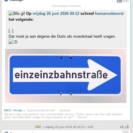
Oryctolagus hominus
Op
vrijdag 26 juni 2026 00:12
schreef
hemarookworst
het volgende:
[..]
Dat moet je aan degene die Duits als moedertaal heeft vragen
MED / Homijn
||
"Sjankebekkenkonijn"
– Dotteke
Nijntje is dan ook gewoon een commerciële sell out. Echte nijnen van het volk hebben
geen standbeelden nodig om legendarisch te zijn!"
– Grrrrrrrr
• vrijdag 26 juni 2026 @ 00:21 • 208