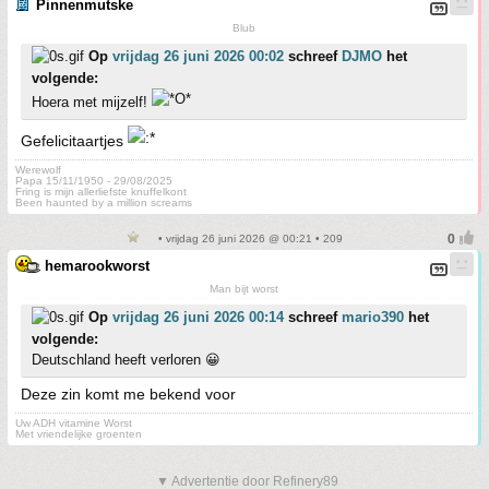
Pinnenmutske
Blub
Op
vrijdag 26 juni 2026 00:02
schreef
DJMO
het
volgende:
Hoera met mijzelf!
Gefelicitaartjes
Werewolf
Papa 15/11/1950 - 29/08/2025
Fring is mijn allerliefste knuffelkont
Been haunted by a million screams
• vrijdag 26 juni 2026 @ 00:21 • 209
hemarookworst
Man bijt worst
Op
vrijdag 26 juni 2026 00:14
schreef
mario390
het
volgende:
Deutschland heeft verloren 😀
Deze zin komt me bekend voor
Uw ADH vitamine Worst
Met vriendelijke groenten
▼ Advertentie door Refinery89