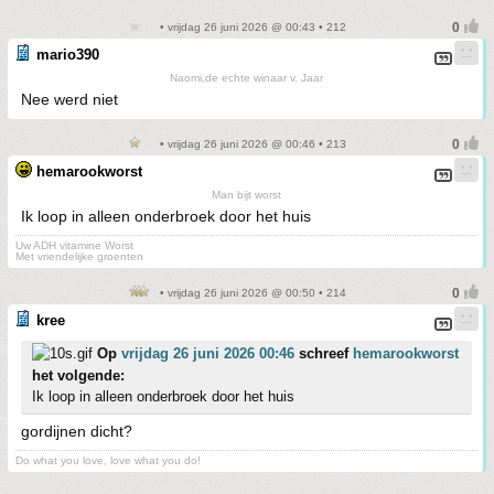
• vrijdag 26 juni 2026 @ 00:43 • 212
mario390
Naomi,de echte winaar v. Jaar
Nee werd niet
• vrijdag 26 juni 2026 @ 00:46 • 213
hemarookworst
Man bijt worst
Ik loop in alleen onderbroek door het huis
Uw ADH vitamine Worst
Met vriendelijke groenten
• vrijdag 26 juni 2026 @ 00:50 • 214
kree
Op
vrijdag 26 juni 2026 00:46
schreef
hemarookworst
het volgende:
Ik loop in alleen onderbroek door het huis
gordijnen dicht?
Do what you love, love what you do!