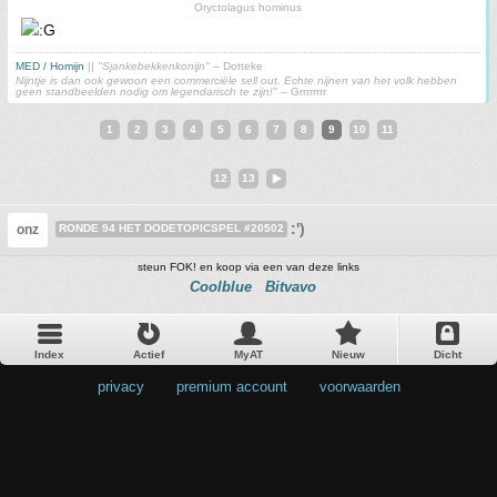
Oryctolagus hominus
MED / Homijn
||
"Sjankebekkenkonijn"
– Dotteke
Nijntje is dan ook gewoon een commerciële sell out. Echte nijnen van het volk hebben
geen standbeelden nodig om legendarisch te zijn!"
– Grrrrrrrr
1
2
3
4
5
6
7
8
9
10
11
12
13
:')
onz
RONDE 94 HET DODETOPICSPEL #20502
steun FOK! en koop via een van deze links
Coolblue
Bitvavo
Index
Actief
MyAT
Nieuw
Dicht
privacy
•
premium account
•
voorwaarden