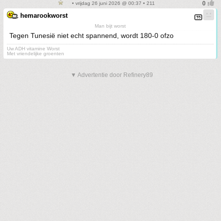
• vrijdag 26 juni 2026 @ 00:37 • 211
hemarookworst
Man bijt worst
Tegen Tunesië niet echt spannend, wordt 180-0 ofzo
Uw ADH vitamine Worst
Met vriendelijke groenten
▼ Advertentie door Refinery89