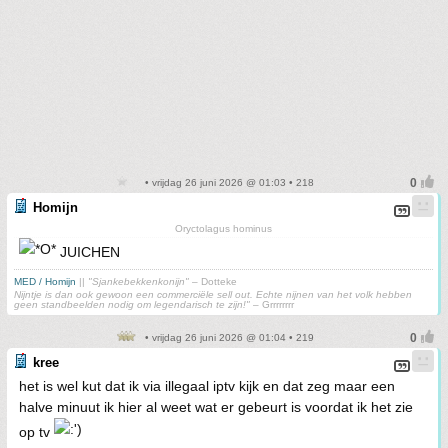
• vrijdag 26 juni 2026 @ 01:03 • 218
Homijn
Oryctolagus hominus
JUICHEN
MED / Homijn
||
"Sjankebekkenkonijn"
– Dotteke
Nijntje is dan ook gewoon een commerciële sell out. Echte nijnen van het volk hebben
geen standbeelden nodig om legendarisch te zijn!"
– Grrrrrrrr
• vrijdag 26 juni 2026 @ 01:04 • 219
kree
het is wel kut dat ik via illegaal iptv kijk en dat zeg maar een
halve minuut ik hier al weet wat er gebeurt is voordat ik het zie
op tv