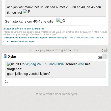
ach joh wat maakt het uit, dit had ik met 25 - 30 en 40, de 45 ben
ik nog niet
Gemiste kans om 40-45 te gillen
Ik heb er één en ik ben er trots op
"Tussen droom en daad staan wetten in de weg, en praktische bezwaren" "The needs
of the many outweigh the needs of the crew"
Terugblik op tachtig kilometer lopen
-
Westerborkpad
-
My 5 minutes of fame
-
Heldin
DTS - Foto's en verslagen
• vrijdag 26 juni 2026 @ 00:09 • 203
Xylar
Op
vrijdag 26 juni 2026 00:02
schreef
kree
het
volgende:
gaan jullie nog voetbal kijken?
Ja
▼ Advertentie door Refinery89