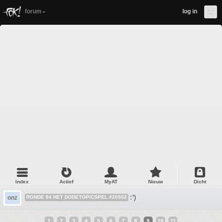
forum
log in
Index
Actief
MyAT
Nieuw
Dicht
:')
onz
RONDE 94 HET DODETOPICSPEL #20502
1
2
3
4
5
6
7
8
9
10
11