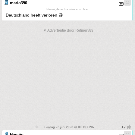
mario390
Naomi,de echte winaar v. Jaar
Deutschland heeft verloren 😀
▼ Advertentie door Refinery89
• vrijdag 26 juni 2026 @ 00:15 • 207
Homijn