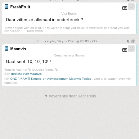
FreshFruit
Vita Brevis.
Daar zitten ze allemaal in onderbroek ?
“Never argue with an idiot. They will only bring you down to their level and beat you with
experience.” ― Mark Twain.
• vrijdag 26 juni 2026 @ 01:03 • 217
Maanvis
Centuries in a lifetime
Gaat snel. 10, 10, 10!!!
Trots lid van het 👿 Duivelse Viertal 👿
Een
gedicht over Maanvis
Het
ONZ / [KAMT] Kennis- en Adviescentrum Maanvis Topics
, voor al je vragen over mijn
topiques!
▼ Advertentie door Refinery89