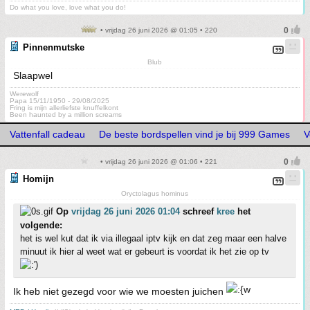
Do what you love, love what you do!
• vrijdag 26 juni 2026 @ 01:05 • 220
Pinnenmutske
Blub
Slaapwel
Werewolf
Papa 15/11/1950 - 29/08/2025
Fring is mijn allerliefste knuffelkont
Been haunted by a million screams
Vattenfall cadeau
De beste bordspellen vind je bij 999 Games
V
• vrijdag 26 juni 2026 @ 01:06 • 221
Homijn
Oryctolagus hominus
Op
vrijdag 26 juni 2026 01:04
schreef
kree
het
volgende:
het is wel kut dat ik via illegaal iptv kijk en dat zeg maar een halve
minuut ik hier al weet wat er gebeurt is voordat ik het zie op tv
Ik heb niet gezegd voor wie we moesten juichen