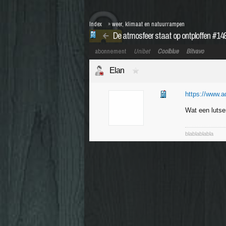
Index
»
weer, klimaat en natuurrampen
De atmosfeer staat op ontploffen #14
abonnement
Unibet
Coolblue
Bitvavo
Elan
https://www.ad
Wat een lutse
blablablabla