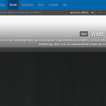
log
forum
fotoboek
chat
zoeken
dm
om een gratis account aan te maken
.
Weer, 
WKN
es over het onstuimige weer op onze planeet, volg orkanen en tornado's, zie hoe vulk
aardbeving. Alles over de verwoestende kracht van onz