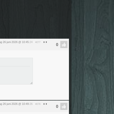
dag 26 juni 2026 @ 10:45
:24
#277
dag 26 juni 2026 @ 10:49
:26
#278