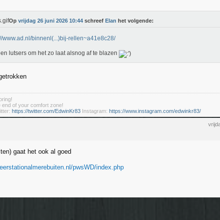
Op
vrijdag 26 juni 2026 10:44
schreef
Elan
het volgende:
://www.ad.nl/binnenl(...)bij-rellen~a41e8c28/
en lutsers om het zo laat alsnog af te blazen
getrokken
ring!
he end of your comfort zone!
tter:
https://twitter.com/EdwinKr83
Instagram:
https://www.instagram.com/edwinkr83/
vrij
iten) gaat het ook al goed
eerstationalmerebuiten.nl/pwsWD/index.php