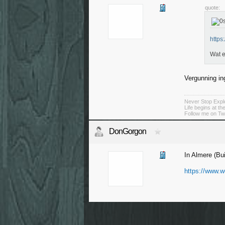
quote:
https
Wat e
Vergunning in
Never Stop Explo
Life begins at t
Follow me on Twi
DonGorgon
In Almere (Bu
https://www.w