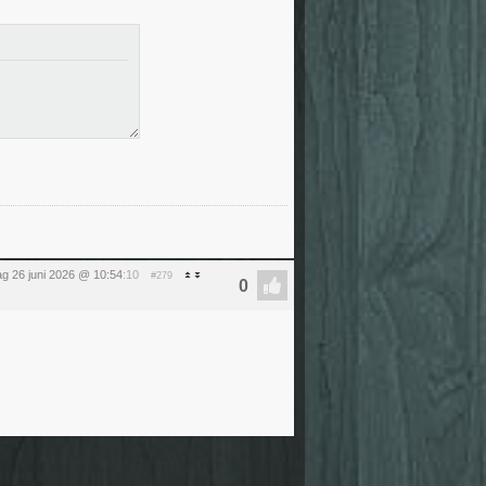
dag 26 juni 2026 @ 10:54
:10
#279