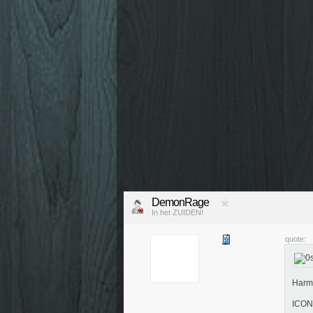
DemonRage
In het ZUIDEN!
quote:
Harmo
ICON 