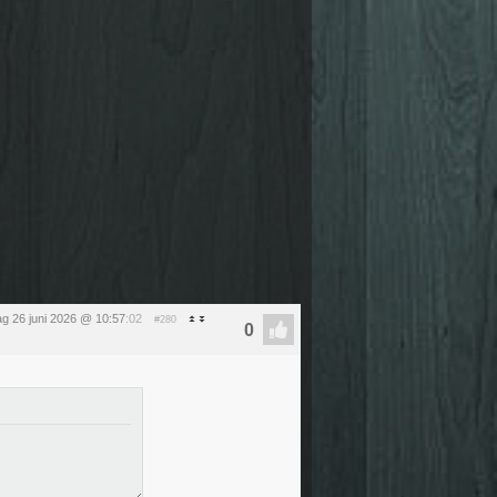
dag 26 juni 2026 @ 10:57
:02
#280