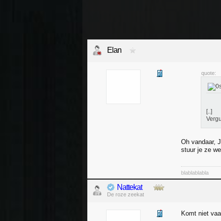
Elan
quote:
[..]
Vergu
Oh vandaar, J
stuur je ze w
blablablabla
Nattekat
De roze zeekat
Komt niet vaa