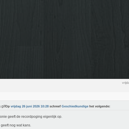
vrij
Op
vrijdag 26 juni 2026 10:28
schreef
Geschiedkundige
het volgende:
nie geeft de recordpoging eigenlijk op.
geeft nog wat kans.