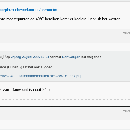
eerplaza.nl/weerkaarten/harmonie/
rste roosterpunten de 40°C bereiken komt er koelere lucht uit het westen.
vrij
Op
vrijdag 26 juni 2026 10:54
schreef
DonGorgon
het volgende:
mere (Buiten) gaat het ook al goed
://www.weerstationalmerebuiten.nl/pwsWD/index.php
ks van. Dauwpunt is nooit 24.5.
vrij