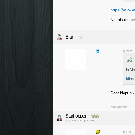
https://www.w
Net als de ee
Elan
quote:
In Al
https
Daar klopt ni
blablablabla
Starhopper
Nova is mijn prinses
quote: