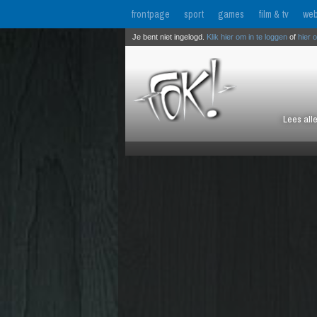
frontpage
sport
games
film & tv
web
Je bent niet ingelogd.
Klik hier om in te loggen
of
hier 
Lees all