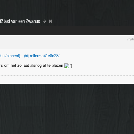
82 last van een Zwanus
vrij
.nl/binnenl(...)bij-rellen~a41e8c28/
rs om het zo laat alsnog af te blazen