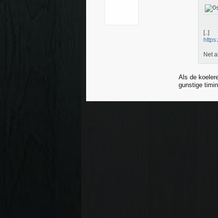
[..]
https
Net a
Als de koelere
gunstige timin