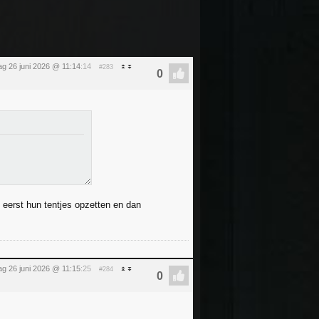
dag 26 juni 2026 @ 11:14
:14
#283
s eerst hun tentjes opzetten en dan
dag 26 juni 2026 @ 11:15
:25
#284