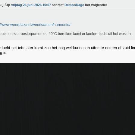
Op
vrijdag 26 juni 2026 10:57
schreef
DemonRage
het volgende:
://www.weerplaza.nl/weerkaarten/harmonie/
ls de eerste roosterpunten de 40°C bereiken komt er koelere lucht uit het westen.
 lucht net iets later komt zou het nog wel kunnen in uiterste oosten of zuid l
g is