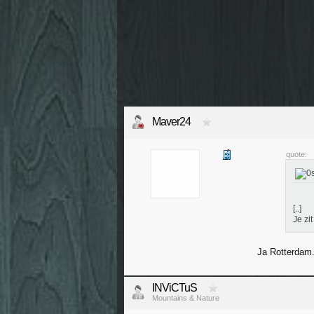
Maver24
quote:
[..]
Je zi
Ja Rotterdam.
INViCTuS
Mountains & Nature