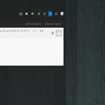
10
11
12
13
actieve topics
nieuwe topics
dag 26 juni 2026 @ 10:44
:43
#276