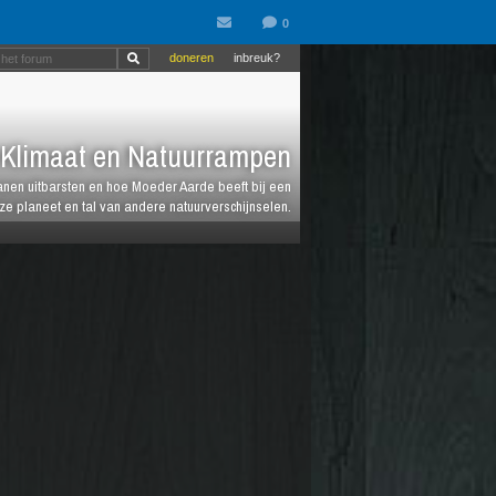
doneren
inbreuk?
Klimaat en Natuurrampen
anen uitbarsten en hoe Moeder Aarde beeft bij een
e planeet en tal van andere natuurverschijnselen.