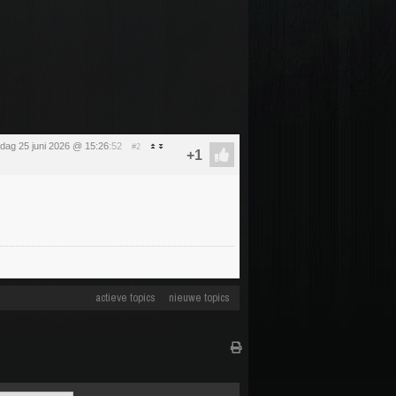
dag 25 juni 2026 @ 15:26
:52
#2
actieve topics
nieuwe topics