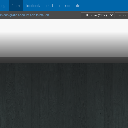
log
forum
fotoboek
chat
zoeken
dm
om een gratis account aan te maken
.