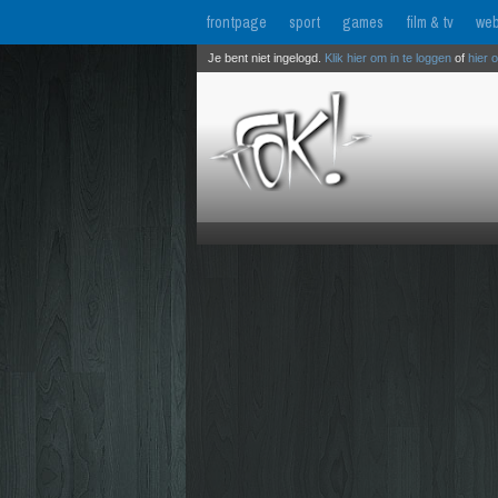
frontpage
sport
games
film & tv
web
Je bent niet ingelogd.
Klik hier om in te loggen
of
hier 