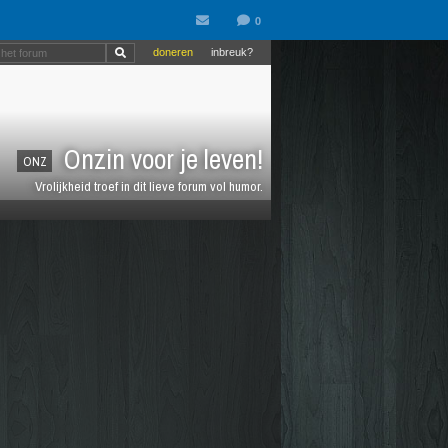
doneren
inbreuk?
Onzin voor je leven!
ONZ
Vrolijkheid troef in dit lieve forum vol humor.