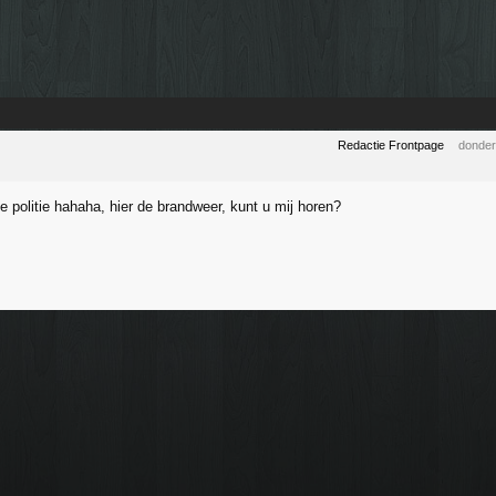
Redactie Frontpage
donder
e politie hahaha, hier de brandweer, kunt u mij horen?