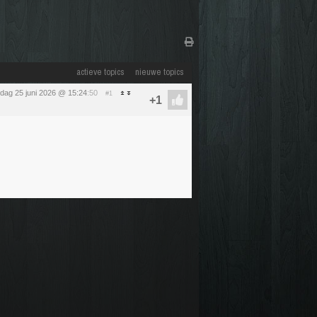
actieve topics
nieuwe topics
dag 25 juni 2026 @ 15:24
:50
#1