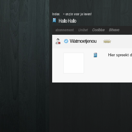
Index
»
onzin voor je leven!
Hallo Hallo
abonnement
Unibet
Coolblue
Bitvavo
Watmoetjenou
Hier spreekt d