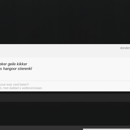
donder
ker geile kikker
s hangoor stierenkl
out was veel beter!!
m, met dubbel s welteverstaan.