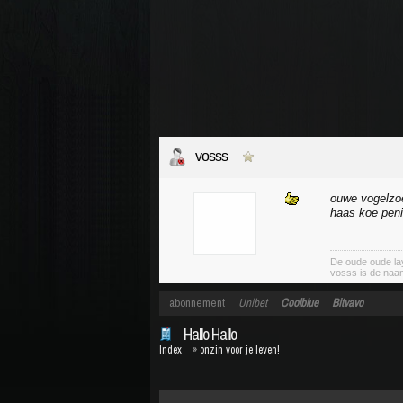
vosss
ouwe vogelzoe
haas koe peni
De oude oude lay
vosss is de naa
abonnement
Unibet
Coolblue
Bitvavo
Hallo Hallo
Index
»
onzin voor je leven!