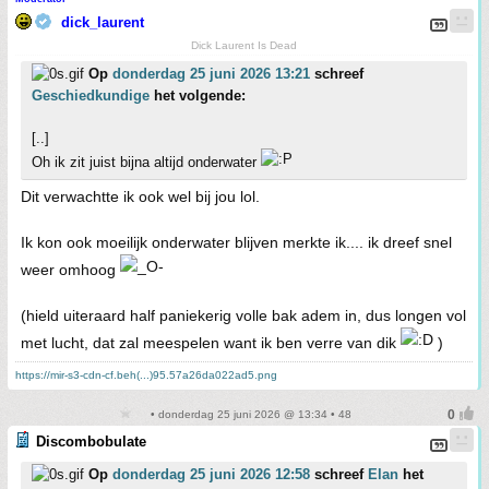
dick_laurent
Dick Laurent Is Dead
Op
donderdag 25 juni 2026 13:21
schreef
Geschiedkundige
het volgende:
[..]
Oh ik zit juist bijna altijd onderwater
Dit verwachtte ik ook wel bij jou lol.
Ik kon ook moeilijk onderwater blijven merkte ik.... ik dreef snel
weer omhoog
(hield uiteraard half paniekerig volle bak adem in, dus longen vol
met lucht, dat zal meespelen want ik ben verre van dik
)
https://mir-s3-cdn-cf.beh(...)95.57a26da022ad5.png
• donderdag 25 juni 2026 @ 13:34 • 48
Discombobulate
Op
donderdag 25 juni 2026 12:58
schreef
Elan
het