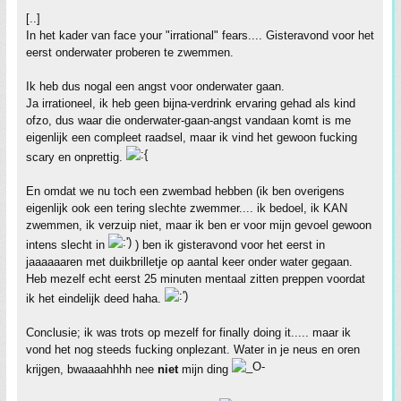
[..]
In het kader van face your "irrational" fears.... Gisteravond voor het
eerst onderwater proberen te zwemmen.
Ik heb dus nogal een angst voor onderwater gaan.
Ja irrationeel, ik heb geen bijna-verdrink ervaring gehad als kind
ofzo, dus waar die onderwater-gaan-angst vandaan komt is me
eigenlijk een compleet raadsel, maar ik vind het gewoon fucking
scary en onprettig.
En omdat we nu toch een zwembad hebben (ik ben overigens
eigenlijk ook een tering slechte zwemmer.... ik bedoel, ik KAN
zwemmen, ik verzuip niet, maar ik ben er voor mijn gevoel gewoon
intens slecht in
) ben ik gisteravond voor het eerst in
jaaaaaaren met duikbrilletje op aantal keer onder water gegaan.
Heb mezelf echt eerst 25 minuten mentaal zitten preppen voordat
ik het eindelijk deed haha.
Conclusie; ik was trots op mezelf for finally doing it..... maar ik
vond het nog steeds fucking onplezant. Water in je neus en oren
krijgen, bwaaaahhhh nee
niet
mijn ding