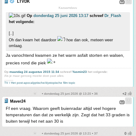
LTVDK
Kazaamdavu
Op
donderdag 25 juni 2026 13:17
schreef
Dr_Flash
het volgende:
[..]
Oh dan kwam het daardoor
hoe dan ook, meteen weer
omlaag.
Ja vanochtend kwamen ze het warm asfalt storten en walsen,
precies rond die piek
Op
maandag 24 augustus 2015 11:34
schreef
Yasmin23
het volgende:
Als je maar genoeg moeite doet past alles.
_____
TV / Het post-apocalyptische/dystopische film topic
• donderdag 25 juni 2026 @ 13:20 • 36
Maver24
Ff een vraag. Waarom geeft buienradar altijd veel hogere
temperaturen dan dat ze werkelijk zijn. Zegt dat het 33 graden is
buiten terwijl het net aan 30 is
• donderdag 25 juni 2026 @ 13:21 • 37