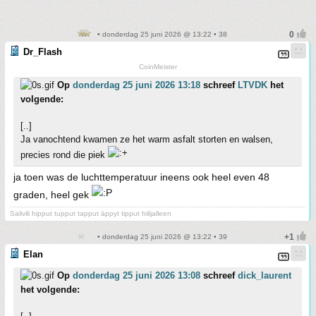
• donderdag 25 juni 2026 @ 13:22 • 38
Dr_Flash
CoinMeister
Op
donderdag 25 juni 2026 13:18
schreef
LTVDK
het
volgende:
[..]
Ja vanochtend kwamen ze het warm asfalt storten en walsen,
precies rond die piek
ja toen was de luchttemperatuur ineens ook heel even 48
graden, heel gek
Salivili hipput tupput tapput äppyt tipput hilijalleen
• donderdag 25 juni 2026 @ 13:22 • 39
Elan
Op
donderdag 25 juni 2026 13:08
schreef
dick_laurent
het volgende: