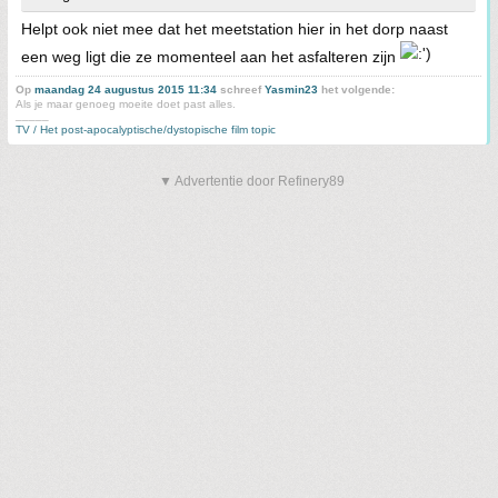
Helpt ook niet mee dat het meetstation hier in het dorp naast
een weg ligt die ze momenteel aan het asfalteren zijn
Op
maandag 24 augustus 2015 11:34
schreef
Yasmin23
het volgende:
Als je maar genoeg moeite doet past alles.
_____
TV / Het post-apocalyptische/dystopische film topic
▼ Advertentie door Refinery89