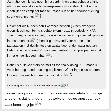
Ja irrationeel, ik heb geen bijna-verdrink ervaring gehad als kind
ofzo, dus waar die onderwater-gaan-angst vandaan komt is me
eigenlijk een compleet raadsel, maar ik vind het gewoon fucking
scary en onprettig.
En omdat we nu toch een zwembad hebben (ik ben overigens
eigenlijk ook een tering slechte zwemmer.... ik bedoel, ik KAN
zwemmen, ik verzuip niet, maar ik ben er voor mijn gevoel gewoon
intens slecht in
) ben ik gisteravond voor het eerst in
jaaaaaaren met duikbrilletje op aantal keer onder water gegaan.
Heb mezelf echt eerst 25 minuten mentaal zitten preppen voordat
ik het eindelijk deed haha.
Conclusie; ik was trots op mezelf for finally doing it..... maar ik
vond het nog steeds fucking onplezant. Water in je neus en oren
krijgen, bwaaaahhhh nee
niet
mijn ding
einde dagboekbericht over irrationele angsten
Lekker bezig maat! En ach, het voordeel van relatief onnodige
angsten is dat je anderen met welke onnodige angst dan ook
vaak beter begrijpt