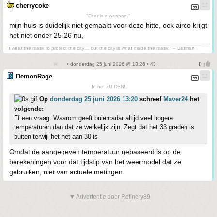
cherrycoke
"Fear is a weapon."
mijn huis is duidelijk niet gemaakt voor deze hitte, ook airco krijgt
het niet onder 25-26 nu,
"I wear the mask to protect the city… but the city is what made the mask." – Batman
• donderdag 25 juni 2026 @ 13:26 • 43
DemonRage
In het ZUIDEN!
Op
donderdag 25 juni 2026 13:20
schreef
Maver24
het
volgende:
Ff een vraag. Waarom geeft buienradar altijd veel hogere
temperaturen dan dat ze werkelijk zijn. Zegt dat het 33 graden is
buiten terwijl het net aan 30 is
Omdat de aangegeven temperatuur gebaseerd is op de
berekeningen voor dat tijdstip van het weermodel dat ze
gebruiken, niet van actuele metingen.
▼ Advertentie door Refinery89