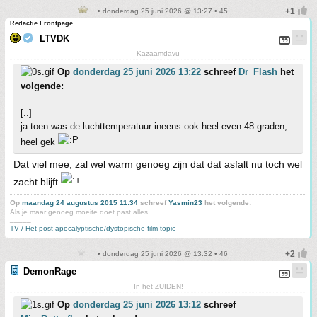
• donderdag 25 juni 2026 @ 13:27 • 45
Redactie Frontpage
LTVDK
Kazaamdavu
Op
donderdag 25 juni 2026 13:22
schreef
Dr_Flash
het
volgende:
[..]
ja toen was de luchttemperatuur ineens ook heel even 48 graden,
heel gek
Dat viel mee, zal wel warm genoeg zijn dat dat asfalt nu toch wel
zacht blijft
Op
maandag 24 augustus 2015 11:34
schreef
Yasmin23
het volgende:
Als je maar genoeg moeite doet past alles.
_____
TV / Het post-apocalyptische/dystopische film topic
• donderdag 25 juni 2026 @ 13:32 • 46
DemonRage
In het ZUIDEN!
Op
donderdag 25 juni 2026 13:12
schreef