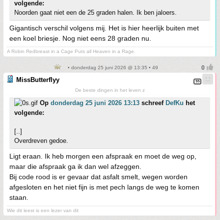
volgende:
Noorden gaat niet een de 25 graden halen. Ik ben jaloers.
Gigantisch verschil volgens mij. Het is hier heerlijk buiten met
een koel briesje. Nog niet eens 28 graden nu.
A Robin Redbreast in a Cage Puts all Heaven in a Rage.
• donderdag 25 juni 2026 @ 13:35 • 49
MissButterflyy
De beste dingen in het leven z
Op
donderdag 25 juni 2026 13:13
schreef
DefKu
het
volgende:
[..]
Overdreven gedoe.
Ligt eraan. Ik heb morgen een afspraak en moet de weg op,
maar die afspraak ga ik dan wel afzeggen.
Bij code rood is er gevaar dat asfalt smelt, wegen worden
afgesloten en het niet fijn is met pech langs de weg te komen
staan.
Wie dit leest is een lezer van dit