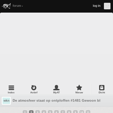
forum
log in
Index
Actief
MyAT
Nieuw
Dicht
De atmosfeer staat op ontploffen #1481 Gewoon blijven 
wkn
1
2
3
4
5
6
7
8
9
10
11