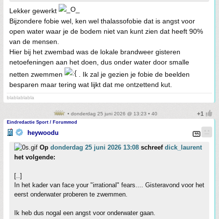
Lekker gewerkt
Bijzondere fobie wel, ken wel thalassofobie dat is angst voor
open water waar je de bodem niet van kunt zien dat heeft 90%
van de mensen.
Hier bij het zwembad was de lokale brandweer gisteren
netoefeningen aan het doen, dus onder water door smalle
netten zwemmen
. Ik zal je gezien je fobie de beelden
besparen maar tering wat lijkt dat me ontzettend kut.
blablablabla
• donderdag 25 juni 2026 @ 13:23 • 40
Eindredactie Sport / Forummod
heywoodu
Op
donderdag 25 juni 2026 13:08
schreef
dick_laurent
het volgende:
[..]
In het kader van face your "irrational" fears.... Gisteravond voor het
eerst onderwater proberen te zwemmen.
Ik heb dus nogal een angst voor onderwater gaan.