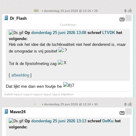
• donderdag 25 juni 2026 @ 13:16 • 29
Dr_Flash
CoinMeister
Op
donderdag 25 juni 2026 13:08
schreef
LTVDK
het
volgende:
Heb ook het idee dat de luchtkwaliteit niet heel denderend is, maar
de smogradar is vrij positief
Tot ik de fijnstofmeting zag
[
afbeelding
]
Dat lijkt me dan een foutje he
Salivili hipput tupput tapput äppyt tipput hilijalleen
• donderdag 25 juni 2026 @ 13:16 • 30
Maver24
Op
donderdag 25 juni 2026 13:13
schreef
DefKu
het
volgende: