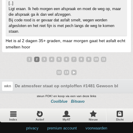
[..]
Ligt eraan. Ik heb morgen een afspraak en moet de weg op, maar
die afspraak ga ik dan wel afzeggen.
Bij code rood is er gevaar dat asfalt smelt, wegen worden
afgesloten en het niet fijn is met pech langs de weg te komen
staan.
Het is al 2 dagen 35+ graden, maar morgen gaat het asfalt echt
smelten hoor
1
2
3
4
5
6
7
8
9
10
11
12
13
De atmosfeer staat op ontploffen #1481 Gewoon blijven 
wkn
steun FOK! en koop via een van deze links
Coolblue
Bitvavo
Index
Actief
MyAT
Nieuw
Dicht
privacy
•
premium account
•
voorwaarden