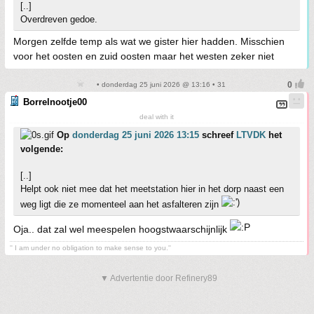
[..]
Overdreven gedoe.
Morgen zelfde temp als wat we gister hier hadden. Misschien
voor het oosten en zuid oosten maar het westen zeker niet
• donderdag 25 juni 2026 @ 13:16 • 31
Borrelnootje00
deal with it
Op
donderdag 25 juni 2026 13:15
schreef
LTVDK
het
volgende:
[..]
Helpt ook niet mee dat het meetstation hier in het dorp naast een
weg ligt die ze momenteel aan het asfalteren zijn
Oja.. dat zal wel meespelen hoogstwaarschijnlijk
'' I am under no obligation to make sense to you.''
▼ Advertentie door Refinery89