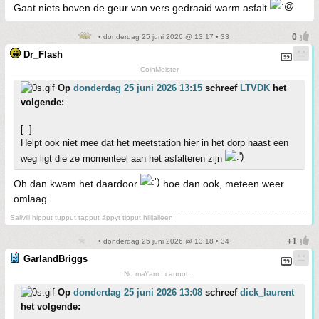
Gaat niets boven de geur van vers gedraaid warm asfalt
• donderdag 25 juni 2026 @ 13:17 • 33
Dr_Flash
CoinMeister
Op
donderdag 25 juni 2026 13:15
schreef
LTVDK
het
volgende:
[..]
Helpt ook niet mee dat het meetstation hier in het dorp naast een
weg ligt die ze momenteel aan het asfalteren zijn
Oh dan kwam het daardoor
hoe dan ook, meteen weer
omlaag.
Salivili hipput tupput tapput äppyt tipput hilijalleen
• donderdag 25 juni 2026 @ 13:18 • 34
GarlandBriggs
No ma\'am I cannot...
Op
donderdag 25 juni 2026 13:08
schreef
dick_laurent
het volgende: