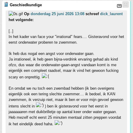
Geschiedkundige
Op
donderdag 25 juni 2026 13:08
schreef
dick_laurent
het volgende:
[..]
In het kader van face your "irrational" fears.... Gisteravond voor het
eerst onderwater proberen te zwemmen.
Ik heb dus nogal een angst voor onderwater gaan.
Ja irrationeel, ik heb geen bijna-verdrink ervaring gehad als kind
ofzo, dus waar die onderwater-gaan-angst vandaan komt is me
eigenlijk een compleet raadsel, maar ik vind het gewoon fucking
scary en onprettig.
En omdat we nu toch een zwembad hebben (ik ben overigens
eigenlijk ook een tering slechte zwemmer.... ik bedoel, ik KAN
zwemmen, ik verzuip niet, maar ik ben er voor mijn gevoel gewoon
intens slecht in
) ben ik gisteravond voor het eerst in
jaaaaaaren met duikbrilletje op aantal keer onder water gegaan.
Heb mezelf echt eerst 25 minuten mentaal zitten preppen voordat
ik het eindelijk deed haha.