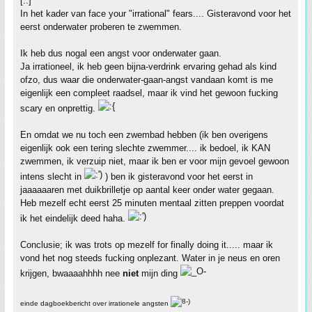
[..]
In het kader van face your "irrational" fears.... Gisteravond voor het
eerst onderwater proberen te zwemmen.
Ik heb dus nogal een angst voor onderwater gaan.
Ja irrationeel, ik heb geen bijna-verdrink ervaring gehad als kind
ofzo, dus waar die onderwater-gaan-angst vandaan komt is me
eigenlijk een compleet raadsel, maar ik vind het gewoon fucking
scary en onprettig.
En omdat we nu toch een zwembad hebben (ik ben overigens
eigenlijk ook een tering slechte zwemmer.... ik bedoel, ik KAN
zwemmen, ik verzuip niet, maar ik ben er voor mijn gevoel gewoon
intens slecht in
) ben ik gisteravond voor het eerst in
jaaaaaaren met duikbrilletje op aantal keer onder water gegaan.
Heb mezelf echt eerst 25 minuten mentaal zitten preppen voordat
ik het eindelijk deed haha.
Conclusie; ik was trots op mezelf for finally doing it..... maar ik
vond het nog steeds fucking onplezant. Water in je neus en oren
krijgen, bwaaaahhhh nee
niet
mijn ding
einde dagboekbericht over irrationele angsten