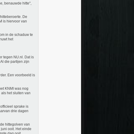
e, benauwde hitte",
hitteberoerte. De
M is hiervoor van
 om in de schaduw te
chuwt het
r tegen NU.nl. Dat is
l die partijen zijn
rder. Een voorbeeld is
 het KNMI was nog
als het sluiten van
ficieel sprake is
waarvan drie dagen
de hittegolven van
juni ooit. Het einde
rmste dag ooit