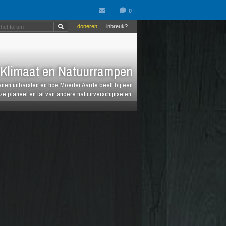
doneren
inbreuk?
Klimaat en Natuurrampen
anen uitbarsten en hoe Moeder Aarde beeft bij een
e planeet en tal van andere natuurverschijnselen.