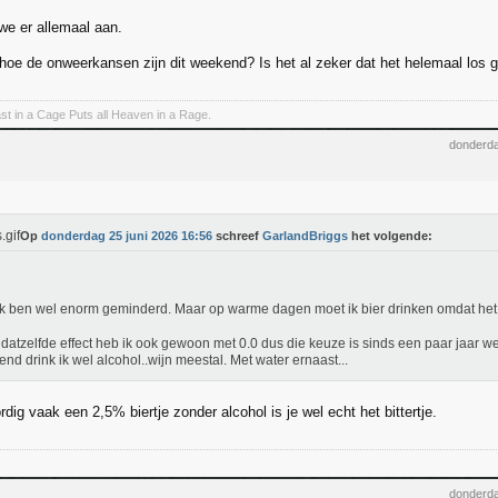
e er allemaal aan.
oe de onweerkansen zijn dit weekend? Is het al zeker dat het helemaal los 
t in a Cage Puts all Heaven in a Rage.
donderda
Op
donderdag 25 juni 2026 16:56
schreef
GarlandBriggs
het volgende:
Ik ben wel enorm geminderd. Maar op warme dagen moet ik bier drinken omdat het 
datzelfde effect heb ik ook gewoon met 0.0 dus die keuze is sinds een paar jaar wel
nd drink ik wel alcohol..wijn meestal. Met water ernaast...
ig vaak een 2,5% biertje zonder alcohol is je wel echt het bittertje.
donderda