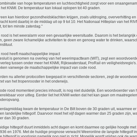
ombinatie van hoge temperaturen en luchtvochtigheid zorgt voor een onaangenam
 het KNMI. De temperatuur kan lokaal oplopen tot 40 graden.
reen kan hierdoor gezondheidsklachten krijgen, zoals uitdroging, oververhitting en 
kracht komt daarbij in de middag uit op 9 tot 10. Het Nationaal Hitteplan van het RIV
t, tot ten minste zaterdag."
rood is het weeralarm voor een gevaarlijke weersituatie. Daarom is het belangrijk
en, geen zware lichamelijke activiteiten te doen en genoeg water te drinken, waars
nstituut.
rood heeft maatschappelijke impact
esluit is genomen na overleg van het weerimpactteam (WIT), zegt een woordvoerde
verleg tussen onder meer het KNMI, Rijkswaterstaat, ProRail en veiligheidsregio's. A
kken vanwege de maatschappelijke impact van code rood.
rden nu allerlei protocollen toegepast in verschillende sectoren, zegt de woordvoe
zet van het tropenrooster in het onderwijs.
ode rood momenteel precies inhoudt, is nog niet duidelijk. Een woordvoerder van
bereikbaar voor uitleg. Eerder liet het KNMI weten dat het kan gaan om maatregelen 
nderopvang.
rdagmiddag kwam de temperatuur in De Bilt boven de 30 graden uit, waarmee er of
en landelijke hittegolf. Daarvoor moet het vijf dagen warmer dan 25 graden zijn, 
er dan 30 graden.
idige hittegolf duurt inmiddels acht dagen en komt daarmee op gelijke hoogte met 
1936 en 1976. Met de huidige prognose verwacht Weeronline de langste hittegolf in 
e hittegolf is voorlopig namelijk nog niet in zicht. Mogelijk wordt vrijdag ook de wa