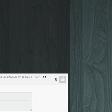
g 25 juni 2026 @ 16:57
:23
#227