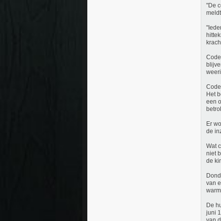
"De c
meldt
"Iede
hitte
krach
Code 
blijv
weeri
Code 
Het b
een o
betro
Er wo
de in
Wat c
niet 
de ki
Donde
van e
warm
De hu
juni 
van d