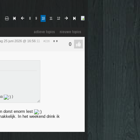
8
9
10
11
12
actieve topics
nieuwe topics
g 25 juni 2026 @ 16:56
:11
#226
ima
)
n dorst enorm lest
akkelijk. In het weekend drink ik