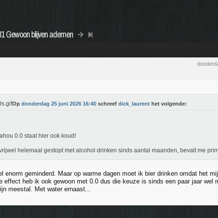
481 Gewoon blijven ademen
donderda
Op
donderdag 25 juni 2026 16:40
schreef
dick_laurent
het volgende:
hou 0.0 staat hier ook koud!
vrijwel helemaal gestopt met alcohol drinken sinds aantal maanden, bevalt me pr
el enorm geminderd. Maar op warme dagen moet ik bier drinken omdat het mij
e effect heb ik ook gewoon met 0.0 dus die keuze is sinds een paar jaar wel m
ijn meestal. Met water ernaast...