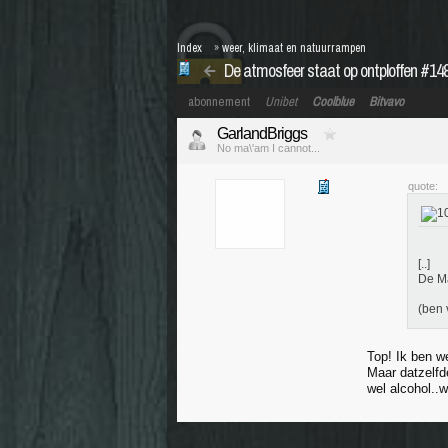
Index
»
weer, klimaat en natuurrampen
De atmosfeer staat op ontploffen #1
abonnement
Unibet
Coolblue
Bitvavo
GarlandBriggs
No ma\'am I cannot...
quote:
[..]
De Ma
(ben 
Top! Ik ben w
Maar datzelfd
wel alcohol..w