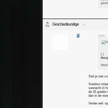
gemet
Geschiedkundige
quote:
[..]
Morge
Weet 
Stel je niet z
Sowieso totaal
vannacht in he
de 25 graden 
dan in de noor
Verder wel: o