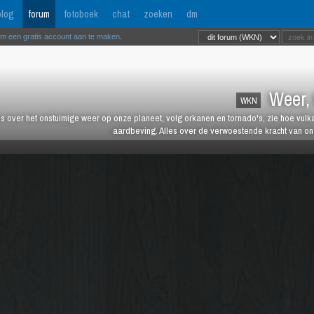
log
forum
fotoboek
chat
zoeken
dm
om een gratis account aan te maken
.
Weer, 
WKN
es over het onstuimige weer op onze planeet, volg orkanen en tornado's, zie hoe vulk
aardbeving. Alles over de verwoestende kracht van onz