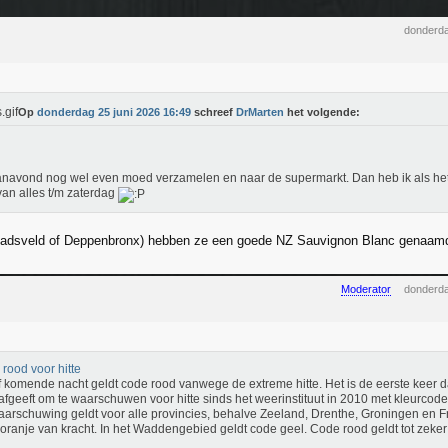
donderda
Op
donderdag 25 juni 2026 16:49
schreef
DrMarten
het volgende:
navond nog wel even moed verzamelen en naar de supermarkt. Dan heb ik als het
van alles t/m zaterdag
Stadsveld of Deppenbronx) hebben ze een goede NZ Sauvignon Blanc genaamd
Moderator
donderda
rood voor hitte
 komende nacht geldt code rood vanwege de extreme hitte. Het is de eerste keer 
afgeeft om te waarschuwen voor hitte sinds het weerinstituut in 2010 met kleurcod
arschuwing geldt voor alle provincies, behalve Zeeland, Drenthe, Groningen en Fri
oranje van kracht. In het Waddengebied geldt code geel. Code rood geldt tot zeker