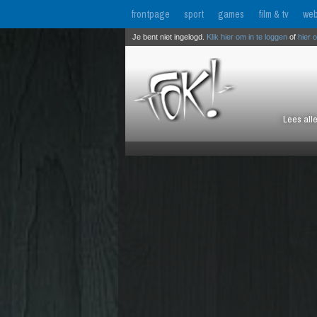
frontpage
sport
games
film & tv
web
Je bent niet ingelogd.
Klik hier om in te loggen
of
hier 
Lees all