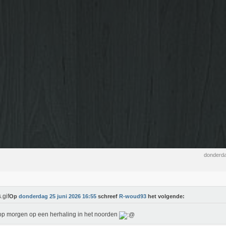
donderda
Op
donderdag 25 juni 2026 16:55
schreef
R-woud93
het volgende:
op morgen op een herhaling in het noorden