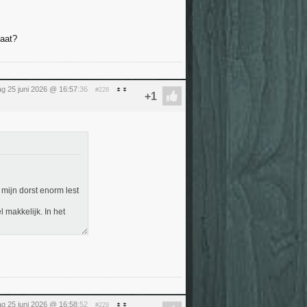
gaat?
g 25 juni 2026 @ 16:57
:36
#228
mijn dorst enorm lest
 makkelijk. In het
g 25 juni 2026 @ 16:58
:52
#229