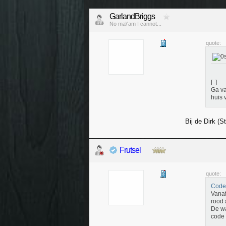
GarlandBriggs
No ma\'am I cannot...
quote:
[..]
Ga va
huis 
Bij de Dirk (
Frutsel
quote:
Code 
Vanaf
rood 
De wa
code 