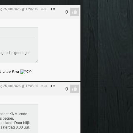
g 25 juni 2026 @ 17:02
:15
#230
 goed is genoeg in
 Little Kiwi
g 25 juni 2026 @ 17:03
:26
#231
dat het KNMI code
es begon.
esland. Daar blijft
 zaterdag 0.00 uur.