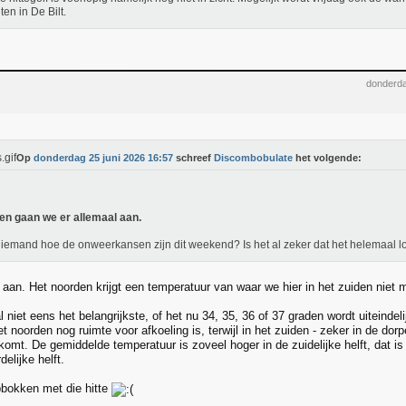
en in De Bilt.
donderda
Op
donderdag 25 juni 2026 16:57
schreef
Discombobulate
het volgende:
n gaan we er allemaal aan.
iemand hoe de onweerkansen zijn dit weekend? Is het al zeker dat het helemaal l
o aan. Het noorden krijgt een temperatuur van waar we hier in het zuiden niet
 niet eens het belangrijkste, of het nu 34, 35, 36 of 37 graden wordt uiteindelij
t noorden nog ruimte voor afkoeling is, terwijl in het zuiden - zeker in de dor
komt. De gemiddelde temperatuur is zoveel hoger in de zuidelijke helft, dat is
delijke helft.
pbokken met die hitte