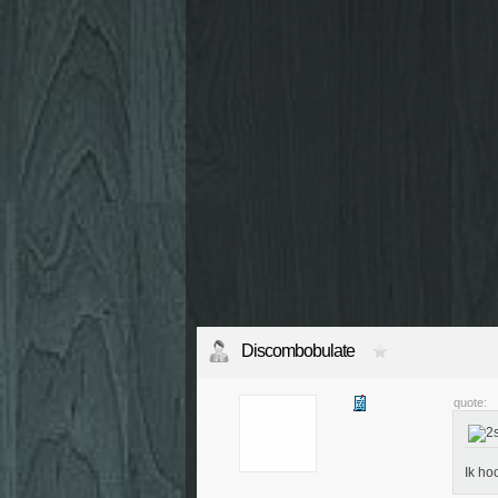
Discombobulate
quote:
Ik ho