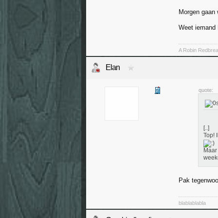
Morgen gaan w
Weet iemand h
A Robin Redbreas
Elan
quote:
[..]
Top! 
Maar 
weeke
Pak tegenwoord
blablablabla