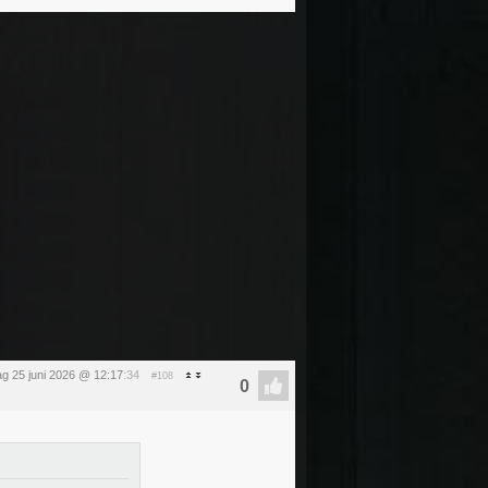
g 25 juni 2026 @ 12:17
:34
#108