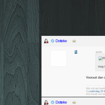
Dotteke
quote:
mag i
Vooruuit dan o
Wie mij niet heeft
Op
zaterdag 15 f
Dot houdt van le
Dotteke