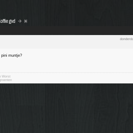
offie gvd
donderda
 pini muntje?
e Worst
 groenten