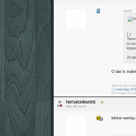
quote:
[..]
Twee 
Ui en
kippe
Zo ge
O dat is makke
Wie mij niet heeft
Op
zaterdag 15 f
Dot houdt van le
hemarookworst
Man bijt worst
lekker weinig