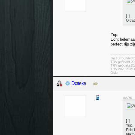
[..]
O dat
Yup.
Echt helemaal
perfect rijp zi
I'm surrounded 
TRV
geboekt 20
TRV
geboekt 20
TRV 2025:Zuid-A
Oslo
Dotteke
quote:
[..]
Yup.
Echt 
blikto