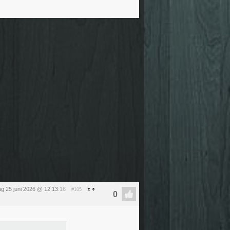
g 25 juni 2026 @ 12:13
:16
#105