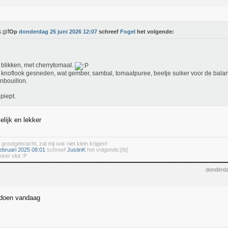
Op
donderdag 25 juni 2026 12:07
schreef
Fogel
het volgende:
blikken, met cherrytomaat.
 knoflook gesneden, wat gember, sambal, tomaatpuree, beetje suiker voor de balans
nbouillon.
piept.
lijk en lekker
 grootgebracht, zal mij ook niet klein krijgen!
ebruari 2025 08:01
schreef
JustinK
het volgende:[/b]
kker vlot :P
donderda
 doen vandaag