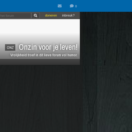
doneren
inbreuk?
Onzin voor je leven!
ONZ
Vrolijkheid troef in dit lieve forum vol humor.