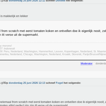
Op
donderdag 25 juni 2026 12:11
schreef
Dotteke
het volgende:
 is makkelijk en lekker
 from scratch met eerst tomaten koken en ontvellen doe ik eigenlijk nooit, zek
jn itt verse uit de supermarkt.
by morons!
27
:
Indonesië
26
: Peru, Nederland, Washington, Hammerfest, Leuven, Kopenhagen, Nederland, St. Maarte
merika, Nederland, Chicago, Washington, Nederland, Kroatië, Slovenië, Parijs/Brussel/Nij
Moderator
donderda
Op
donderdag 25 juni 2026 12:13
schreef
Fogel
het volgende:
helemaal from scratch met eerst tomaten koken en ontvellen doe ik eigenlijk nooit, 
maten altijd perfect rijp zijn itt verse uit de supermarkt.