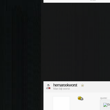
hemarookworst
Man bijt worst
quote: