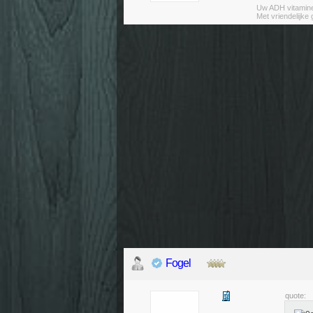
Uw ADH vitamin
Met vriendelijke
Fogel
quote: