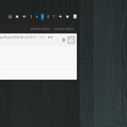
3
4
5
6
7
actieve topics
nieuwe topics
g 25 juni 2026 @ 12:10
:05
#101