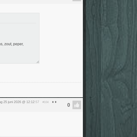
, zout, peper,
g 25 juni 2026 @ 12:12
:57
#104