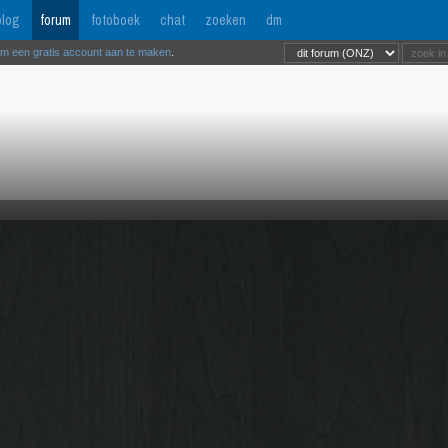
log
forum
fotoboek
chat
zoeken
dm
om een gratis account aan te maken
.