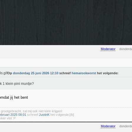
Moderator
donderda
Op
donderdag 25 juni 2026 12:10
schreef
hemarookworst
het volgende:
k 1 klein pini muntje?
mdat jij het bent
 grootgebracht, zal mij ook niet klein krijgen!
ebruari 2025 08:01
schreef
JustinK
het volgende:[/b]
kker vlot :P
Moderator
donderda