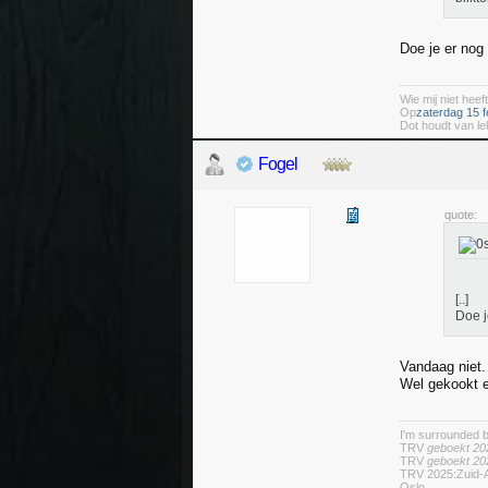
Doe je er nog 
Wie mij niet heeft
Op
zaterdag 15 f
Dot houdt van le
Fogel
quote:
[..]
Doe j
Vandaag niet.
Wel gekookt ei
I'm surrounded 
TRV
geboekt 20
TRV
geboekt 20
TRV 2025:Zuid-A
Oslo