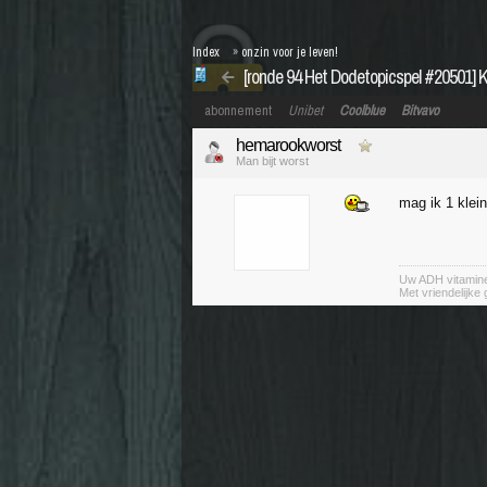
Index
»
onzin voor je leven!
[ronde 94 Het Dodetopicspel #20501] K
abonnement
Unibet
Coolblue
Bitvavo
hemarookworst
Man bijt worst
mag ik 1 klein
Uw ADH vitamin
Met vriendelijke