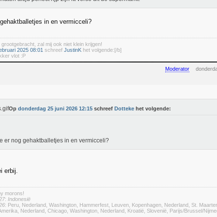
gehaktballetjes in en vermicceli?
 grootgebracht, zal mij ook niet klein krijgen!
ebruari 2025 08:01
schreef
JustinK
het volgende:[/b]
kker vlot :P
Moderator
donderda
Op
donderdag 25 juni 2026 12:15
schreef
Dotteke
het volgende:
e er nog gehaktballetjes in en vermicceli?
 erbij.
by morons!
27
:
Indonesië
26
: Peru, Nederland, Washington, Hammerfest, Leuven, Kopenhagen, Nederland, St. Maarte
merika, Nederland, Chicago, Washington, Nederland, Kroatië, Slovenië, Parijs/Brussel/Nij