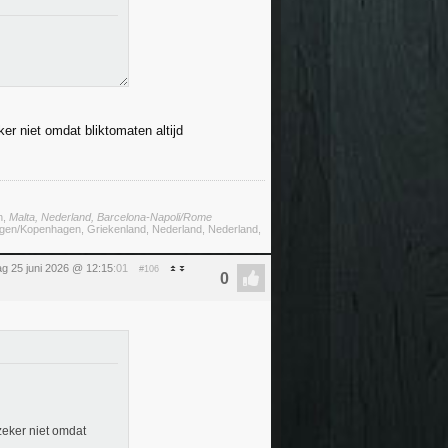
er niet omdat bliktomaten altijd
n,
Malta, Nederland, Barcelona-Napoli/Rome
megen/Kopenhagen, Griekenland, Nederland, Nederland,
g 25 juni 2026 @ 12:15
:01
#106
zeker niet omdat