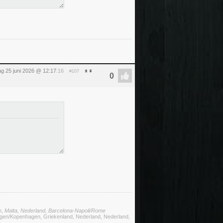
g 25 juni 2026 @ 12:17
:16
#107
n,
Malta, Nederland, Barcelona-Napoli/Rome
megen/Kopenhagen, Griekenland, Nederland, Nederland,