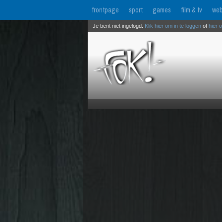
frontpage
sport
games
film & tv
web
Je bent niet ingelogd.
Klik hier om in te loggen
of
hier 