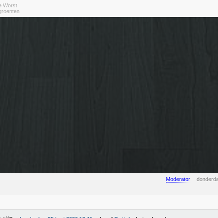
e Worst
 groenten
Moderator
donderda