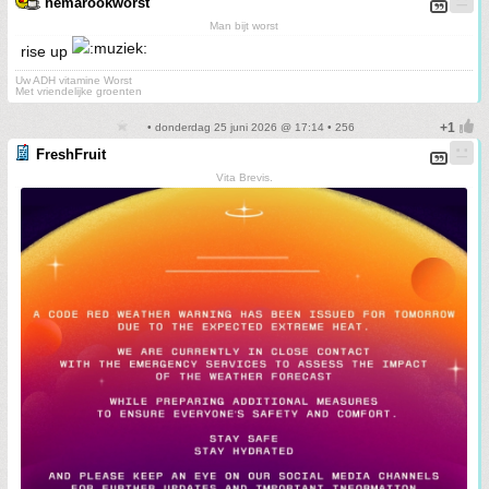
hemarookworst
Man bijt worst
rise up
Uw ADH vitamine Worst
Met vriendelijke groenten
• donderdag 25 juni 2026 @ 17:14 • 256
FreshFruit
Vita Brevis.