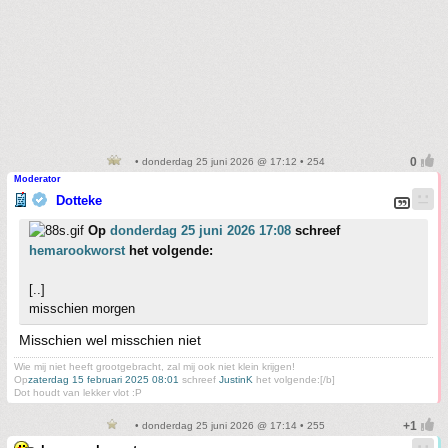
• donderdag 25 juni 2026 @ 17:12 • 254
Moderator
Dotteke
Op
donderdag 25 juni 2026 17:08
schreef
hemarookworst
het volgende:
[..]
misschien morgen
Misschien wel misschien niet
Wie mij niet heeft grootgebracht, zal mij ook niet klein krijgen!
Op
zaterdag 15 februari 2025 08:01
schreef
JustinK
het volgende:[/b]
Dot houdt van lekker vlot :P
• donderdag 25 juni 2026 @ 17:14 • 255