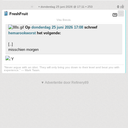
• donderdag 25 juni 2026 @ 17:11 • 253
FreshFruit
Vita Brevis.
Op
donderdag 25 juni 2026 17:08
schreef
hemarookworst
het volgende:
[..]
misschien morgen
“Never argue with an idiot. They will only bring you down to their level and beat you with
experience.” ― Mark Twain.
▼ Advertentie door Refinery89