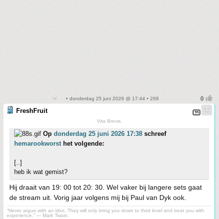
• donderdag 25 juni 2026 @ 17:44 • 268
FreshFruit
Vita Brevis.
Op
donderdag 25 juni 2026 17:38
schreef
hemarookworst
het volgende:
[..]
heb ik wat gemist?
Hij draait van 19: 00 tot 20: 30. Wel vaker bij langere sets gaat
de stream uit. Vorig jaar volgens mij bij Paul van Dyk ook.
“Never argue with an idiot. They will only bring you down to their level and beat you with
experience.” ― Mark Twain.