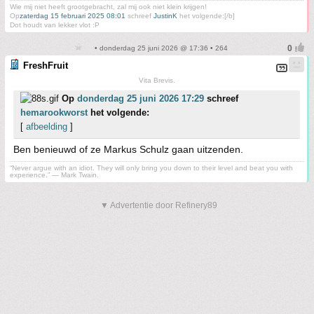
Wie mij niet heeft grootgebracht, zal mij ook niet klein krijgen!
Op
zaterdag 15 februari 2025 08:01
schreef
JustinK
het volgende:[/b]
Dot houdt van lekker vlot :P
• donderdag 25 juni 2026 @ 17:36 • 264
FreshFruit
Vita Brevis.
Op
donderdag 25 juni 2026 17:29
schreef
hemarookworst
het volgende:
[
afbeelding
]
Ben benieuwd of ze Markus Schulz gaan uitzenden.
“Never argue with an idiot. They will only bring you down to their level and beat you with
experience.” ― Mark Twain.
▼ Advertentie door Refinery89