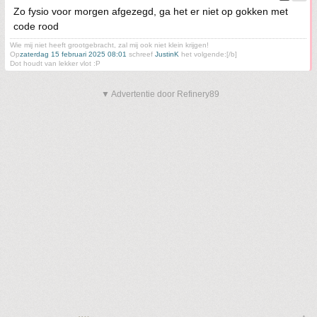
Zo fysio voor morgen afgezegd, ga het er niet op gokken met
code rood
Wie mij niet heeft grootgebracht, zal mij ook niet klein krijgen!
Op
zaterdag 15 februari 2025 08:01
schreef
JustinK
het volgende:[/b]
Dot houdt van lekker vlot :P
▼ Advertentie door Refinery89