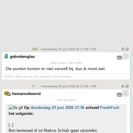
• donderdag 25 juni 2026 @ 17:38 • 265
gebrokenglas
Half human, half coffee
Die punten komen er niet vanzelf bij, dus ik moet wel.
Coffee. Gets you up and moving in the mornings.
• donderdag 25 juni 2026 @ 17:38 • 266
hemarookworst
Man bijt worst
Op
donderdag 25 juni 2026 17:36
schreef
FreshFruit
het volgende:
[..]
Ben benieuwd of ze Markus Schulz gaan uitzenden.