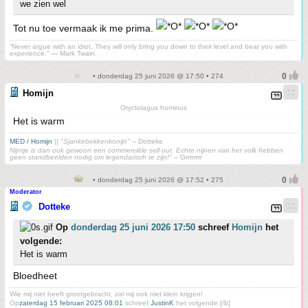
we zien wel
Tot nu toe vermaak ik me prima.
“Never argue with an idiot. They will only bring you down to their level and beat you with
experience.” ― Mark Twain.
• donderdag 25 juni 2026 @ 17:50 • 274
Homijn
Oryctolagus hominus
Het is warm
MED / Homijn
||
"Sjankebekkenkonijn"
– Dotteke
Nijntje is dan ook gewoon een commerciële sell out. Echte nijnen van het volk hebben
geen standbeelden nodig om legendarisch te zijn!"
– Grrrrrrrr
• donderdag 25 juni 2026 @ 17:52 • 275
Moderator
Dotteke
Op
donderdag 25 juni 2026 17:50
schreef
Homijn
het
volgende:
Het is warm
Bloedheet
Wie mij niet heeft grootgebracht, zal mij ook niet klein krijgen!
Op
zaterdag 15 februari 2025 08:01
schreef
JustinK
het volgende:[/b]