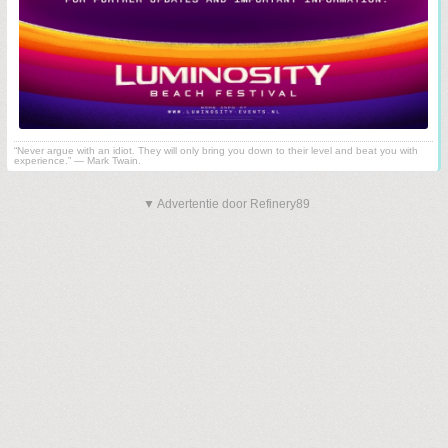
“Never argue with an idiot. They will only bring you down to their level and beat you with
experience.” ― Mark Twain.
▼ Advertentie door Refinery89