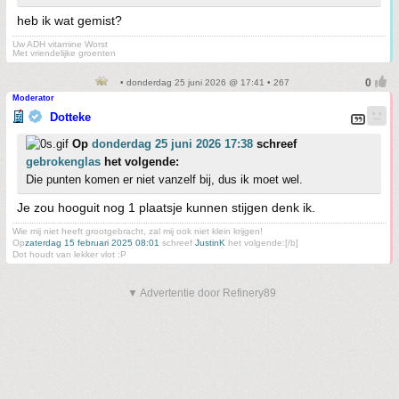
heb ik wat gemist?
Uw ADH vitamine Worst
Met vriendelijke groenten
• donderdag 25 juni 2026 @ 17:41 • 267
Moderator
Dotteke
Op
donderdag 25 juni 2026 17:38
schreef
gebrokenglas
het volgende:
Die punten komen er niet vanzelf bij, dus ik moet wel.
Je zou hooguit nog 1 plaatsje kunnen stijgen denk ik.
Wie mij niet heeft grootgebracht, zal mij ook niet klein krijgen!
Op
zaterdag 15 februari 2025 08:01
schreef
JustinK
het volgende:[/b]
Dot houdt van lekker vlot :P
▼ Advertentie door Refinery89