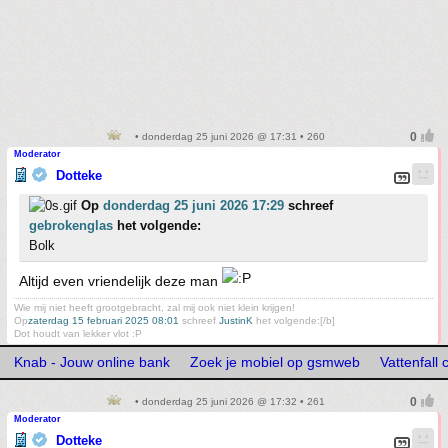
• donderdag 25 juni 2026 @ 17:31 • 260
Moderator
Dotteke
Op
donderdag 25 juni 2026 17:29
schreef
gebrokenglas
het volgende:
Bolk
Altijd even vriendelijk deze man
Wie mij niet heeft grootgebracht, zal mij ook niet klein krijgen!
Op
zaterdag 15 februari 2025 08:01
schreef
JustinK
het volgende:[/b]
Dot houdt van lekker vlot :P
Knab - Jouw online bank
Zoek je mobiel op gsmweb
Vattenfall
• donderdag 25 juni 2026 @ 17:32 • 261
Moderator
Dotteke