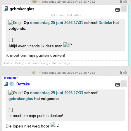
• donderdag 25 juni 2026 @ 17:33 • 262
gebrokenglas
Half human, half coffee
Op
donderdag 25 juni 2026 17:31
schreef
Dotteke
het
volgende:
[..]
Altijd even vriendelijk deze man
Ik moet om mijn punten denken!
Coffee. Gets you up and moving in the mornings.
• donderdag 25 juni 2026 @ 17:35 • 263
Moderator
Dotteke
Op
donderdag 25 juni 2026 17:33
schreef
gebrokenglas
het volgende:
[..]
Ik moet om mijn punten denken!
Die lopen niet weg hoor