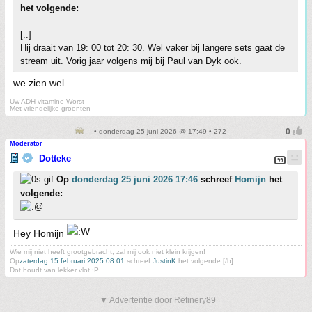
het volgende:
[..]
Hij draait van 19: 00 tot 20: 30. Wel vaker bij langere sets gaat de
stream uit. Vorig jaar volgens mij bij Paul van Dyk ook.
we zien wel
Uw ADH vitamine Worst
Met vriendelijke groenten
• donderdag 25 juni 2026 @ 17:49 • 272
Moderator
Dotteke
Op
donderdag 25 juni 2026 17:46
schreef
Homijn
het
volgende:
Hey Homijn
Wie mij niet heeft grootgebracht, zal mij ook niet klein krijgen!
Op
zaterdag 15 februari 2025 08:01
schreef
JustinK
het volgende:[/b]
Dot houdt van lekker vlot :P
▼ Advertentie door Refinery89