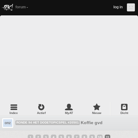
forum
log in
Index
Actief
MyAT
Nieuw
Dicht
Koffie gvd
onz
RONDE 94 HET DODETOPICSPEL #20501
1
2
3
4
5
6
7
8
9
10
11