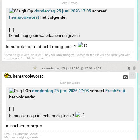
Vita Brevis.
Op
donderdag 25 juni 2026 17:05
schreef
hemarookworst
het volgende:
[..]
Ik heb nog geen waterkanonnen gezien
Is nu ook nog niet echt nodig toch ?
“Never argue with an idiot. They will only bring you down to their level and beat you with
experience.” ― Mark Twain.
• donderdag 25 juni 2026 @ 17:08 • 252
hemarookworst
Man bijt worst
Op
donderdag 25 juni 2026 17:08
schreef
FreshFruit
het volgende:
[..]
Is nu ook nog niet echt nodig toch ?
misschien morgen
Uw ADH vitamine Worst
Met vriendelijke groenten