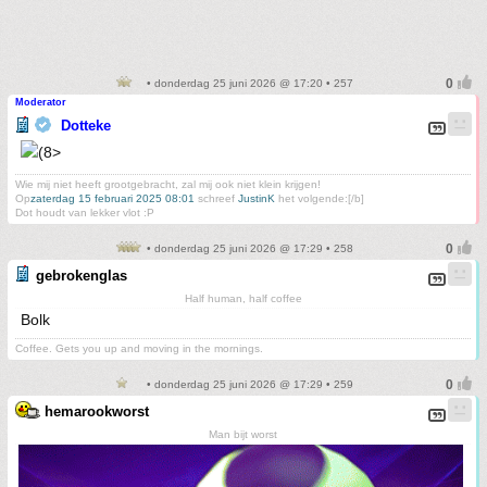
• donderdag 25 juni 2026 @ 17:20 • 257
Moderator
Dotteke
Wie mij niet heeft grootgebracht, zal mij ook niet klein krijgen!
Op
zaterdag 15 februari 2025 08:01
schreef
JustinK
het volgende:[/b]
Dot houdt van lekker vlot :P
• donderdag 25 juni 2026 @ 17:29 • 258
gebrokenglas
Half human, half coffee
Bolk
Coffee. Gets you up and moving in the mornings.
• donderdag 25 juni 2026 @ 17:29 • 259
hemarookworst
Man bijt worst