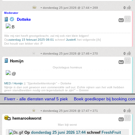
• donderdag 25 juni 2026 @ 17:44 • 269
Moderator
Dotteke
Wie mij niet heeft grootgebracht, zal mij ook niet klein krijgen!
Op
zaterdag 15 februari 2025 08:01
schreef
JustinK
het volgende:[/b]
Dot houdt van lekker vlot :P
• donderdag 25 juni 2026 @ 17:46 • 270
Homijn
Oryctolagus hominus
MED / Homijn
||
"Sjankebekkenkonijn"
– Dotteke
Nijntje is dan ook gewoon een commerciële sell out. Echte nijnen van het volk hebben
geen standbeelden nodig om legendarisch te zijn!"
– Grrrrrrrr
Fiverr - alle diensten vanaf 5 piek
Boek goedkoper bij booking.co
• donderdag 25 juni 2026 @ 17:47 • 271
hemarookworst
Man bijt worst
Op
donderdag 25 juni 2026 17:44
schreef
FreshFruit