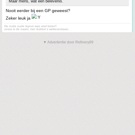
Maar mens, wat een belevenis.
Nooit eerder bij een GP geweest?
Zeker leuk ja
De oude oude layout was veel beter!!
vosss is de naam, met dubbel s welteverstaan.
▼ Advertentie door Refinery89