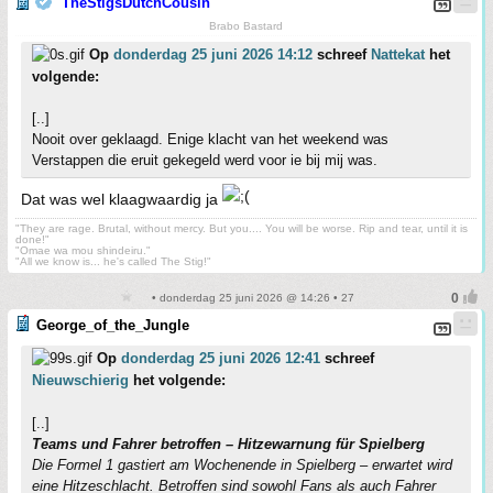
TheStigsDutchCousin
Brabo Bastard
Op
donderdag 25 juni 2026 14:12
schreef
Nattekat
het
volgende:
[..]
Nooit over geklaagd. Enige klacht van het weekend was
Verstappen die eruit gekegeld werd voor ie bij mij was.
Dat was wel klaagwaardig ja
"They are rage. Brutal, without mercy. But you.... You will be worse. Rip and tear, until it is
done!"
"Omae wa mou shindeiru."
"All we know is... he's called The Stig!"
• donderdag 25 juni 2026 @ 14:26 • 27
George_of_the_Jungle
Op
donderdag 25 juni 2026 12:41
schreef
Nieuwschierig
het volgende:
[..]
Teams und Fahrer betroffen – Hitzewarnung für Spielberg
Die Formel 1 gastiert am Wochenende in Spielberg – erwartet wird
eine Hitzeschlacht. Betroffen sind sowohl Fans als auch Fahrer