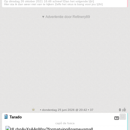
Op dinsdag 26 oktober 2021 16:46 schreef Elan het volgende:\[b\]
Hier sta ik dan weer niet van te kijken Zelfs het virus is bang voor jou.\[/b\]
▼ Advertentie door Refinery89
• donderdag 25 juni 2026 @ 20:42 • 37
Tarado
capô de fusca