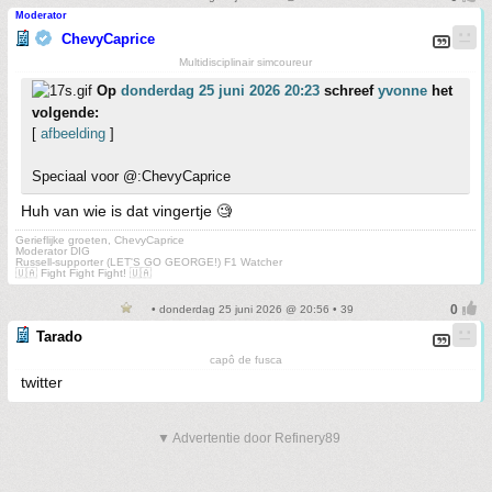
Moderator
ChevyCaprice
Multidisciplinair simcoureur
Op
donderdag 25 juni 2026 20:23
schreef
yvonne
het
volgende:
[
afbeelding
]
Speciaal voor @:ChevyCaprice
Huh van wie is dat vingertje 🧐
Gerieflijke groeten, ChevyCaprice
Moderator DIG
Russell-supporter (LET'S GO GEORGE!) F1 Watcher
🇺🇦 Fight Fight Fight! 🇺🇦
• donderdag 25 juni 2026 @ 20:56 • 39
Tarado
capô de fusca
twitter
▼ Advertentie door Refinery89