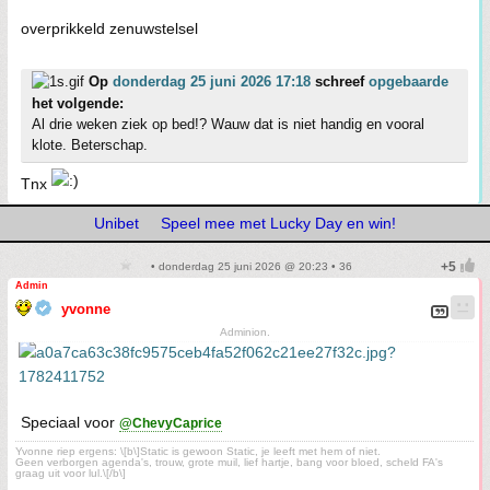
overprikkeld zenuwstelsel
Op
donderdag 25 juni 2026 17:18
schreef
opgebaarde
het volgende:
Al drie weken ziek op bed!? Wauw dat is niet handig en vooral
klote. Beterschap.
Tnx
Unibet
Speel mee met Lucky Day en win!
• donderdag 25 juni 2026 @ 20:23 • 36
Admin
yvonne
Adminion.
Speciaal voor
@ChevyCaprice
Yvonne riep ergens: \[b\]Static is gewoon Static, je leeft met hem of niet.
Geen verborgen agenda's, trouw, grote muil, lief hartje, bang voor bloed, scheld FA's
graag uit voor lul.\[/b\]