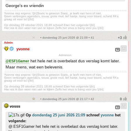
George's ex vriendin
Yvonne riep ergens: \[b\]Static is gewoon Static, je leeft met hem of niet.
Geen verborgen agenda's, trouw, grote muil, lief hartje, bang voor bloed, scheld FA's
graag uit voor lul.\[/b\]
Op dinsdag 26 oktober 2021 16:46 schreef Elan het volgende:\[b\]
Hier sta ik dan weer niet van te kijken Zelfs het virus is bang voor jou.\[/b\]
• donderdag 25 juni 2026 @ 21:09 • 41
Admin
yvonne
Adminion.
het hele net is overbelast dus verslag komt later.
@ESF1Gamer
Maar mens, wat een belevenis.
Yvonne riep ergens: \[b\]Static is gewoon Static, je leeft met hem of niet.
Geen verborgen agenda's, trouw, grote muil, lief hartje, bang voor bloed, scheld FA's
graag uit voor lul.\[/b\]
Op dinsdag 26 oktober 2021 16:46 schreef Elan het volgende:\[b\]
Hier sta ik dan weer niet van te kijken Zelfs het virus is bang voor jou.\[/b\]
• donderdag 25 juni 2026 @ 21:17 • 42
vosss
Op
donderdag 25 juni 2026 21:09
schreef
yvonne
het
volgende:
@:ESF1Gamer het hele net is overbelast dus verslag komt later.