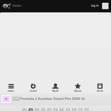
forum
log in
Index
Actief
MyAT
Nieuw
Dicht
Formula 1 Austrian Grand Prix 2026 #1
f1
LIVE
1
2
3
4
5
6
7
8
9
10
11