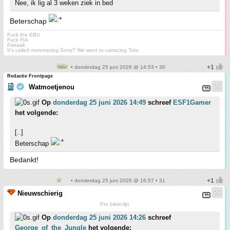
Nee, ik lig al 3 weken ziek in bed
Beterschap
Fuck the EBU
Fuck FIA
Pakaak
It's called motorracing.Sorry? We went to carracing Toto
• donderdag 25 juni 2026 @ 14:53 • 30
Redactie Frontpage
Watmoetjenou
Op
donderdag 25 juni 2026 14:49
schreef
ESF1Gamer
het volgende:
[..]
Beterschap
Bedankt!
• donderdag 25 juni 2026 @ 16:57 • 31
Nieuwschierig
Pro bikini-lijn
Op
donderdag 25 juni 2026 14:26
schreef
George_of_the_Jungle
het volgende: