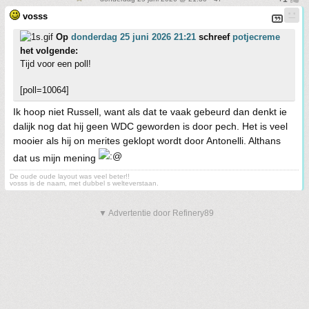
vosss
Op
donderdag 25 juni 2026 21:21
schreef
potjecreme
het volgende:
Tijd voor een poll!
[poll=10064]
Ik hoop niet Russell, want als dat te vaak gebeurd dan denkt ie
dalijk nog dat hij geen WDC geworden is door pech. Het is veel
mooier als hij on merites geklopt wordt door Antonelli. Althans
dat us mijn mening
De oude oude layout was veel beter!!
vosss is de naam, met dubbel s welteverstaan.
▼ Advertentie door Refinery89