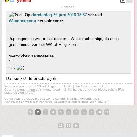
yvonne
Adminion.
Op
donderdag 25 juni 2026 18:37
schreef
Watmoetjenou
het volgende:
[..]
Jup nagenoeg wel, in het donker... Weinig schermtijd, dus nog
geen minuut van het WK of F1 gezien.
overprikkeld zenuwstelsel
[..]
Tnx
Dat sucks! Beterschap joh.
Yvonne riep ergens: \[b\]Static is gewoon Static, je leeft met hem of niet.
Geen verborgen agenda's, trouw, grote muil, lief hartje, bang voor bloed, scheld FA's
graag uit voor lul.\[/b\]
Op dinsdag 26 oktober 2021 16:46 schreef Elan het volgende:\[b\]
Hier sta ik dan weer niet van te kijken Zelfs het virus is bang voor jou.\[/b\]
1
2
3
4
5
6
7
8
9
10
11
12
13