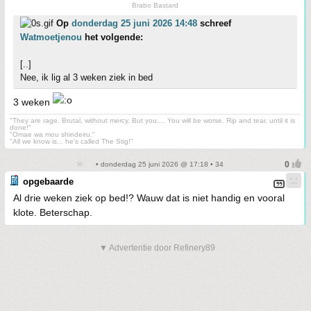
Brabo Bastard
Op
donderdag 25 juni 2026 14:48
schreef
Watmoetjenou
het volgende:
[..]
Nee, ik lig al 3 weken ziek in bed
3 weken
"They are rage. Brutal, without mercy. But you.... You will be worse. Rip and tear, until it is
done!"
"Omae wa mou shindeiru."
"All we know is... he's called The Stig!"
• donderdag 25 juni 2026 @ 17:18 • 34
opgebaarde
Al drie weken ziek op bed!? Wauw dat is niet handig en vooral
klote. Beterschap.
▼ Advertentie door Refinery89