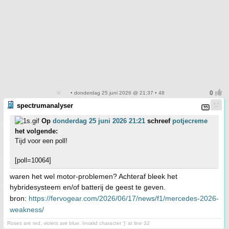
• donderdag 25 juni 2026 @ 21:37 • 48
spectrumanalyser
Op
donderdag 25 juni 2026 21:21
schreef
potjecreme
het volgende:
Tijd voor een poll!
[poll=10064]
waren het wel motor-problemen? Achteraf bleek het
hybridesysteem en/of batterij de geest te geven.
bron:
https://fervogear.com/2026/06/17/news/f1/mercedes-2026-
weakness/
Roses are red, violets are blue. Invalid character '}' at line 32