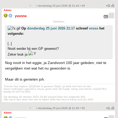
• donderdag 25 juni 2026 @ 21:44 • 49
Admin
yvonne
Adminion.
Op
donderdag 25 juni 2026 21:17
schreef
vosss
het
volgende:
[..]
Nooit eerder bij een GP geweest?
Zeker leuk ja
Nog nooit in het eggie, ja Zandvoort 100 jaar geleden, niet te
vergelijken met wat het nu geworden is.
Maar dit is genieten joh.
Yvonne riep ergens: \[b\]Static is gewoon Static, je leeft met hem of niet.
Geen verborgen agenda's, trouw, grote muil, lief hartje, bang voor bloed, scheld FA's
graag uit voor lul.\[/b\]
Op dinsdag 26 oktober 2021 16:46 schreef Elan het volgende:\[b\]
Hier sta ik dan weer niet van te kijken Zelfs het virus is bang voor jou.\[/b\]
• donderdag 25 juni 2026 @ 21:46 • 50
Admin