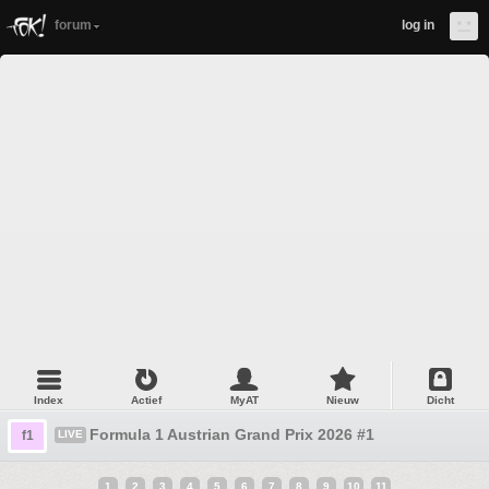
forum
log in
Index
Actief
MyAT
Nieuw
Dicht
Formula 1 Austrian Grand Prix 2026 #1
f1
LIVE
1
2
3
4
5
6
7
8
9
10
11