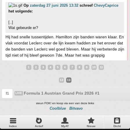
Op
zaterdag 27 juni 2026 13:32
schreef
ChevyCaprice
het volgende:
[..]
Wat gebeurde er?
Hij had snelle tussentijden. Hamilton zijn banden waren klaar. En
vlak voordat Leclerc over de lijn kwam hadden ze het erover dat
de banden van Leclerc wel goed bleven. Maar hij verbeterde zijn
tijd niet of hij bleef gewoon 7de. Maar het was grappig
1
2
3
4
5
6
7
8
9
10
11
12
13
Formula 1 Austrian Grand Prix 2026 #1
f1
LIVE
steun FOK! en koop via een van deze links
Coolblue
Bitvavo
Index
Actief
MyAT
Nieuw
Dicht