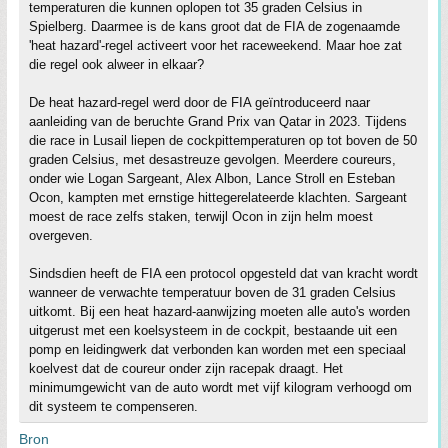
temperaturen die kunnen oplopen tot 35 graden Celsius in
Spielberg. Daarmee is de kans groot dat de FIA de zogenaamde
'heat hazard'-regel activeert voor het raceweekend. Maar hoe zat
die regel ook alweer in elkaar?
De heat hazard-regel werd door de FIA geïntroduceerd naar
aanleiding van de beruchte Grand Prix van Qatar in 2023. Tijdens
die race in Lusail liepen de cockpittemperaturen op tot boven de 50
graden Celsius, met desastreuze gevolgen. Meerdere coureurs,
onder wie Logan Sargeant, Alex Albon, Lance Stroll en Esteban
Ocon, kampten met ernstige hittegerelateerde klachten. Sargeant
moest de race zelfs staken, terwijl Ocon in zijn helm moest
overgeven.
Sindsdien heeft de FIA een protocol opgesteld dat van kracht wordt
wanneer de verwachte temperatuur boven de 31 graden Celsius
uitkomt. Bij een heat hazard-aanwijzing moeten alle auto's worden
uitgerust met een koelsysteem in de cockpit, bestaande uit een
pomp en leidingwerk dat verbonden kan worden met een speciaal
koelvest dat de coureur onder zijn racepak draagt. Het
minimumgewicht van de auto wordt met vijf kilogram verhoogd om
dit systeem te compenseren.
Bron