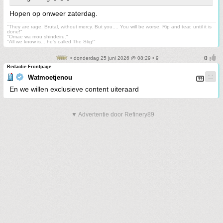
Hopen op onweer zaterdag.
"They are rage. Brutal, without mercy. But you.... You will be worse. Rip and tear, until it is
done!"
"Omae wa mou shindeiru."
"All we know is... he's called The Stig!"
• donderdag 25 juni 2026 @ 08:29 • 9
Redactie Frontpage
Watmoetjenou
En we willen exclusieve content uiteraard
▼ Advertentie door Refinery89