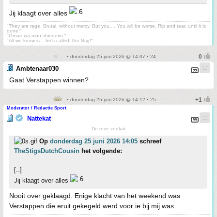
Jij klaagt over alles
"They are rage. Brutal, without mercy. But you.... You will be worse. Rip and tear, until it is
done!"
"Omae wa mou shindeiru."
"All we know is... he's called The Stig!"
• donderdag 25 juni 2026 @ 14:07 • 24
Ambtenaar030
Gaat Verstappen winnen?
• donderdag 25 juni 2026 @ 14:12 • 25
Moderator / Redactie Sport
Nattekat
De roze zeekat
Op
donderdag 25 juni 2026 14:05
schreef
TheStigsDutchCousin
het volgende:
[..]
Jij klaagt over alles
Nooit over geklaagd. Enige klacht van het weekend was
Verstappen die eruit gekegeld werd voor ie bij mij was.