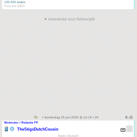
100.000 katjes
Fuck the EBU!
▼ Advertentie door Refinery89
• donderdag 25 juni 2026 @ 14:14 • 26
Moderator / Redactie FP
TheStigsDutchCousin
Brabo Bastard