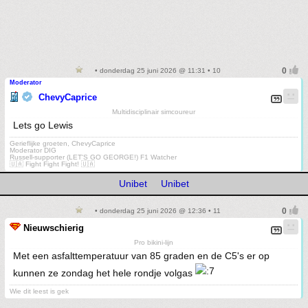
• donderdag 25 juni 2026 @ 11:31 • 10
Moderator
ChevyCaprice
Multidisciplinair simcoureur
Lets go Lewis
Gerieflijke groeten, ChevyCaprice
Moderator DIG
Russell-supporter (LET'S GO GEORGE!) F1 Watcher
🇺🇦 Fight Fight Fight! 🇺🇦
Unibet
Unibet
• donderdag 25 juni 2026 @ 12:36 • 11
Nieuwschierig
Pro bikini-lijn
Met een asfalttemperatuur van 85 graden en de C5's er op
kunnen ze zondag het hele rondje volgas
Wie dit leest is gek