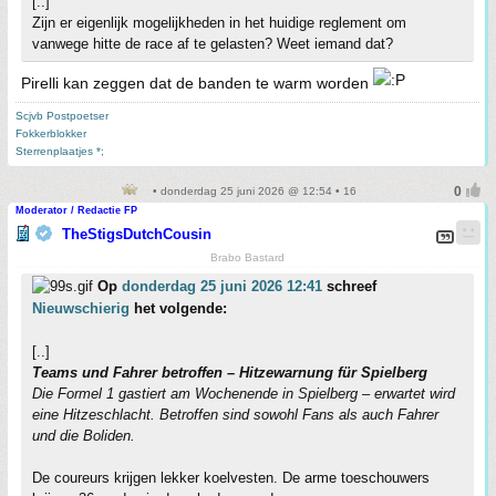
[..]
Zijn er eigenlijk mogelijkheden in het huidige reglement om
vanwege hitte de race af te gelasten? Weet iemand dat?
Pirelli kan zeggen dat de banden te warm worden
Scjvb Postpoetser
Fokkerblokker
Sterrenplaatjes *;
• donderdag 25 juni 2026 @ 12:54 • 16
Moderator / Redactie FP
TheStigsDutchCousin
Brabo Bastard
Op
donderdag 25 juni 2026 12:41
schreef
Nieuwschierig
het volgende:
[..]
Teams und Fahrer betroffen – Hitzewarnung für Spielberg
Die Formel 1 gastiert am Wochenende in Spielberg – erwartet wird
eine Hitzeschlacht. Betroffen sind sowohl Fans als auch Fahrer
und die Boliden.
De coureurs krijgen lekker koelvesten. De arme toeschouwers