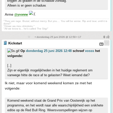
krijgen 36 graden in de schaduw zondag.
Alleen is er geen schaduw.
Arme
@yvonne
"They are rage. Brutal, without mercy. But you.... You will be worse. Rip and tear, until it is
done!"
"Omae wa mou shindeiru."
"All we know is... he's called The Stig!"
• donderdag 25 juni 2026 @ 12:59 • 17
Kickstart
Op
donderdag 25 juni 2026 12:48
schreef
vosss
het
volgende:
[..]
Zijn er eigenlijk mogelijkheden in het huidige reglement om
vanwege hitte de race af te gelasten? Weet iemand dat?
Ik niet, maar voor komend weekend komen ze met het
volgende:
Komend weekend staat de Grand Prix van Oostenrijk op het
programma, en het wordt naar alle waarschijnlijkheid een snikhete
editie op de Red Bull Ring. Weersvoorspellingen wijzen op