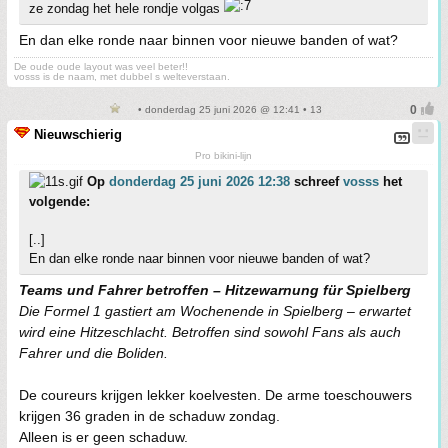
ze zondag het hele rondje volgas
En dan elke ronde naar binnen voor nieuwe banden of wat?
De oude oude layout was veel beter!!
vosss is de naam, met dubbel s welteverstaan.
• donderdag 25 juni 2026 @ 12:41 • 13
Nieuwschierig
Pro bikini-lijn
Op
donderdag 25 juni 2026 12:38
schreef
vosss
het
volgende:
[..]
En dan elke ronde naar binnen voor nieuwe banden of wat?
Teams und Fahrer betroffen – Hitzewarnung für Spielberg
Die Formel 1 gastiert am Wochenende in Spielberg – erwartet
wird eine Hitzeschlacht. Betroffen sind sowohl Fans als auch
Fahrer und die Boliden.
De coureurs krijgen lekker koelvesten. De arme toeschouwers
krijgen 36 graden in de schaduw zondag.
Alleen is er geen schaduw.