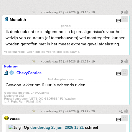
• donderdag 25 juni 2026 @ 13:13 • 18
Monolith
geniaal
Ik denk ook dat er in algemene zin bij ernstige risico's voor het
welzijn van coureurs (of toeschouwers) wel maatregelen kunnen
worden getroffen met in het meest extreme geval afgelasting.
Volkorenbrood: "Geen quotes meer in jullie sigs gaarne."
• donderdag 25 juni 2026 @ 13:21 • 19
Moderator
ChevyCaprice
Multidisciplinair simcoureur
Gewoon lekker om 6 uur ‘s ochtends rijden
Gerieflijke groeten, ChevyCaprice
Moderator DIG
Russell-supporter (LET'S GO GEORGE!) F1 Watcher
🇺🇦 Fight Fight Fight! 🇺🇦
• donderdag 25 juni 2026 @ 13:29 • 20
vosss
Op
donderdag 25 juni 2026 13:21
schreef