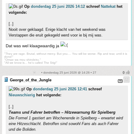
Op
donderdag 25 juni 2026 14:12
schreef
Nattekat
het
volgende:
[..]
Nooit over geklaagd. Enige klacht van het weekend was
Verstappen die eruit gekegeld werd voor ie bij mij was.
Dat was wel klaagwaardig ja
"They are rage. Brutal, without mercy. But you.... You will be worse. Rip and tear, until it is
done!"
"Omae wa mou shindeiru."
"All we know is... he's called The Stig!"
• donderdag 25 juni 2026 @ 14:26 • 27
George_of_the_Jungle
Op
donderdag 25 juni 2026 12:41
schreef
Nieuwschierig
het volgende:
[..]
Teams und Fahrer betroffen – Hitzewarnung für Spielberg
Die Formel 1 gastiert am Wochenende in Spielberg – erwartet wird
eine Hitzeschlacht. Betroffen sind sowohl Fans als auch Fahrer
und die Boliden.