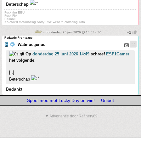
Beterschap
Fuck the EBU
Fuck FIA
Pakaak
It's called motorracing.Sorry? We went to carracing Toto
• donderdag 25 juni 2026 @ 14:53 • 30
Redactie Frontpage
Watmoetjenou
Op
donderdag 25 juni 2026 14:49
schreef
ESF1Gamer
het volgende:
[..]
Beterschap
Bedankt!
Speel mee met Lucky Day en win!
Unibet
▼ Advertentie door Refinery89