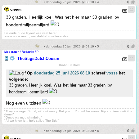
• donderdag 25 juni 2026 @ 08:10 • 4
vosss
33 graden. Heerlijk koel. Was het hier maar 33 graden ipv
honderdmiljoenmiljard
De oude oude layout was veel beter!!
vosss is de naam, met dubbel s welteverstaan.
• donderdag 25 juni 2026 @ 08:19 • 5
Moderator / Redactie FP
TheStigsDutchCousin
Brabo Bastard
Op
donderdag 25 juni 2026 08:10
schreef
vosss
het
volgende:
33 graden. Heerlijk koel. Was het hier maar 33 graden ipv
honderdmiljoenmiljard
Nog even uitzitten
"They are rage. Brutal, without mercy. But you.... You will be worse. Rip and tear, until it is
done!"
"Omae wa mou shindeiru."
"All we know is... he's called The Stig!"
• donderdag 25 juni 2026 @ 08:20 • 6
vosss