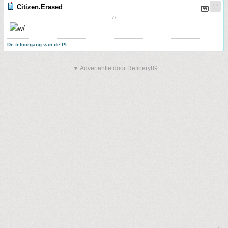
Citizen.Erased
7\
De teloorgang van de PI
▼ Advertentie door Refinery89