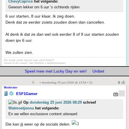
ChevyCaprice
het volgende:
Gewoon lekker om 6 uur ‘s ochtends rijden
6 uur starten, 8 uur klaar. Ik zeg doen.
Denk dat ze eerder zoiets zouden doen dan cancellen.
Al denk ik dat ze dan wel ook eerder 8 of 9 uur starten zouden
doen ipv 6 uur.
We zullen zien.
De oude oude layout was veel beter!!
vosss is de naam, met dubbel s welteverstaan.
Speel mee met Lucky Day en win!
Unibet
• donderdag 25 juni 2026 @ 13:54 • 21
Moderator
ESF1Gamer
Op
donderdag 25 juni 2026 08:29
schreef
Watmoetjenou
het volgende:
En we willen exclusieve content uiteraard
Die kan jij weer op de socials delen.