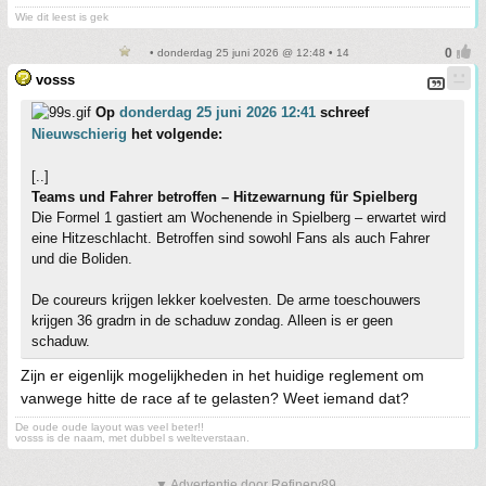
Wie dit leest is gek
• donderdag 25 juni 2026 @ 12:48 • 14
vosss
Op
donderdag 25 juni 2026 12:41
schreef
Nieuwschierig
het volgende:
[..]
Teams und Fahrer betroffen – Hitzewarnung für Spielberg
Die Formel 1 gastiert am Wochenende in Spielberg – erwartet wird
eine Hitzeschlacht. Betroffen sind sowohl Fans als auch Fahrer
und die Boliden.
De coureurs krijgen lekker koelvesten. De arme toeschouwers
krijgen 36 gradrn in de schaduw zondag. Alleen is er geen
schaduw.
Zijn er eigenlijk mogelijkheden in het huidige reglement om
vanwege hitte de race af te gelasten? Weet iemand dat?
De oude oude layout was veel beter!!
vosss is de naam, met dubbel s welteverstaan.
▼ Advertentie door Refinery89