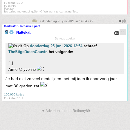
Fuck the EBU
Fuck FIA
Pakaak
It's called motorracing.Sorry? We went to carracing Toto
• donderdag 25 juni 2026 @ 14:04 • 22
Moderator / Redactie Sport
Nattekat
De roze zeekat
Op
donderdag 25 juni 2026 12:54
schreef
TheStigsDutchCousin
het volgende:
[..]
Arme @:yvonne
Je had niet zo veel medelijden met mij toen ik daar vorig jaar
met 36 graden zat
100.000 katjes
Fuck the EBU!
▼ Advertentie door Refinery89