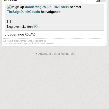
Op
donderdag 25 juni 2026 08:19
schreef
TheStigsDutchCousin
het volgende:
[..]
Nog even uitzitten
3 dagen nog 🥵🥵🥵
De oude oude layout was veel beter!!
vosss is de naam, met dubbel s welteverstaan.
▼ Advertentie door Refinery89