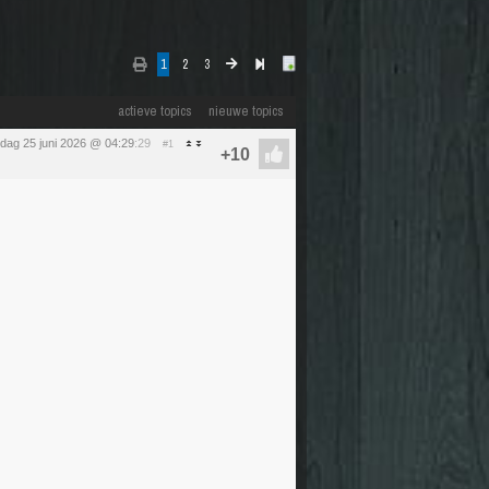
1
2
3
actieve topics
nieuwe topics
dag 25 juni 2026 @ 04:29
:29
#1