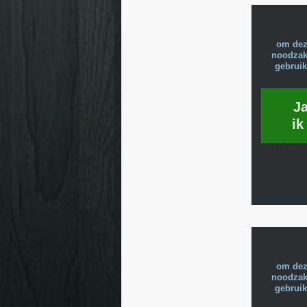
om dez
noodzake
gebruik
J
ik
om dez
noodzake
gebruik