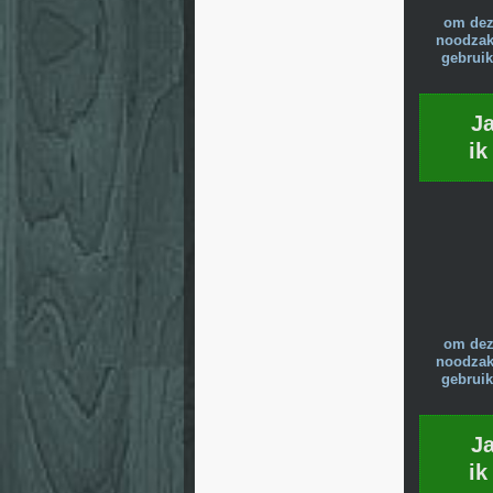
om dez
noodzake
gebruik
J
ik
om dez
noodzake
gebruik
J
ik