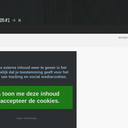
026 #1
donder
e externe inhoud weer te geven is het
lijk dat je toestemming geeft voor het
 van tracking en social mediacookies.
a toon me deze inhoud
 accepteer de cookies.
meer informatie