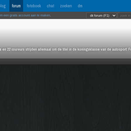
log
forum
fotoboek
chat
zoeken
dm
om een gratis account aan te maken
.
rs en 22 coureurs strijden allemaal om de titel in de koningsklasse van de autosport: