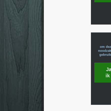
om dez
noodzake
gebruik
J
ik