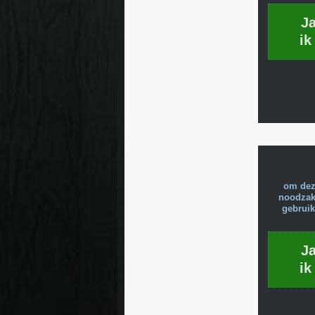
J
ik
om dez
noodzake
gebruik
J
ik