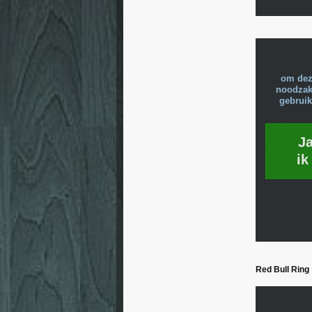
om dez
noodzake
gebruik
J
ik
Red Bull Ring