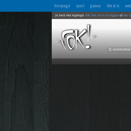
frontpage
sport
games
film & tv
web
Je bent niet ingelogd.
Klik hier om in te loggen
of
hier 
11 constructeu