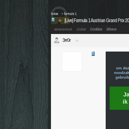
Index
»
formule 1
[Live] Formula 1 Austrian Grand Prix 2
abonnement
Unibet
Coolblue
Bitvavo
3rr0r
om dez
noodzake
gebruik
J
ik