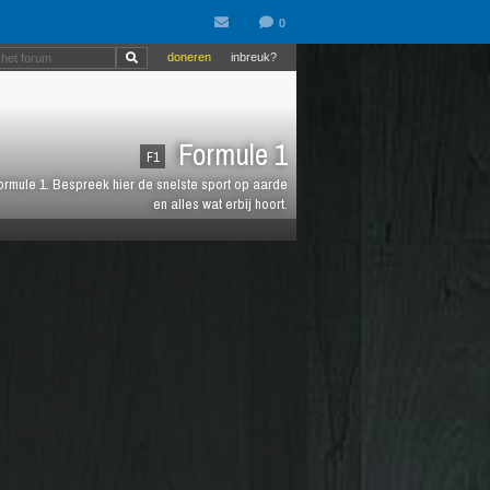
doneren
inbreuk?
Formule 1
F1
 Formule 1. Bespreek hier de snelste sport op aarde
en alles wat erbij hoort.