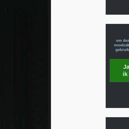
om dez
noodzake
gebruik
J
ik