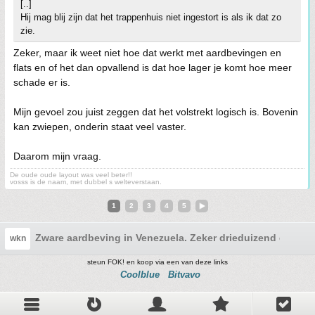
[..]
Hij mag blij zijn dat het trappenhuis niet ingestort is als ik dat zo
zie.
Zeker, maar ik weet niet hoe dat werkt met aardbevingen en
flats en of het dan opvallend is dat hoe lager je komt hoe meer
schade er is.
Mijn gevoel zou juist zeggen dat het volstrekt logisch is. Bovenin
kan zwiepen, onderin staat veel vaster.
Daarom mijn vraag.
De oude oude layout was veel beter!!
vosss is de naam, met dubbel s welteverstaan.
1
2
3
4
5
Zware aardbeving in Venezuela. Zeker drieduizend doden
wkn
steun FOK! en koop via een van deze links
Coolblue
Bitvavo