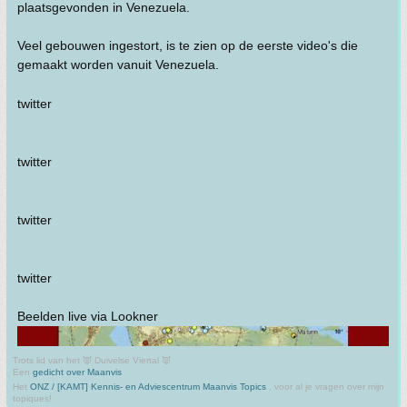
plaatsgevonden in Venezuela.
Veel gebouwen ingestort, is te zien op de eerste video's die
gemaakt worden vanuit Venezuela.
twitter
twitter
twitter
twitter
Beelden live via Lookner
Trots lid van het 👿 Duivelse Viertal 👿
Een
gedicht over Maanvis
Het
ONZ / [KAMT] Kennis- en Adviescentrum Maanvis Topics
, voor al je vragen over mijn
topiques!