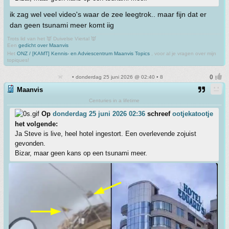
ik zag wel veel video's waar de zee leegtrok.. maar fijn dat er
dan geen tsunami meer komt iig
Trots lid van het 👿 Duivelse Viertal 👿
Een
gedicht over Maanvis
Het
ONZ / [KAMT] Kennis- en Adviescentrum Maanvis Topics
, voor al je vragen over mijn
topiques!
• donderdag 25 juni 2026 @ 02:40 • 8
Maanvis
Centuries in a lifetime
Op
donderdag 25 juni 2026 02:36
schreef
ootjekatootje
het volgende:
Ja Steve is live, heel hotel ingestort. Een overlevende zojuist
gevonden.
Bizar, maar geen kans op een tsunami meer.