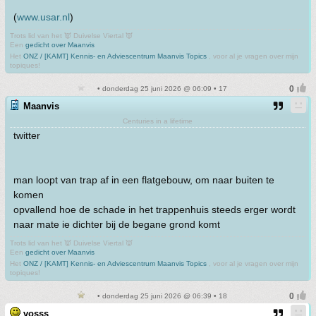
(
www.usar.nl
)
Trots lid van het 👿 Duivelse Viertal 👿
Een
gedicht over Maanvis
Het
ONZ / [KAMT] Kennis- en Adviescentrum Maanvis Topics
, voor al je vragen over mijn
topiques!
• donderdag 25 juni 2026 @ 06:09 • 17
Maanvis
Centuries in a lifetime
twitter
man loopt van trap af in een flatgebouw, om naar buiten te
komen
opvallend hoe de schade in het trappenhuis steeds erger wordt
naar mate ie dichter bij de begane grond komt
Trots lid van het 👿 Duivelse Viertal 👿
Een
gedicht over Maanvis
Het
ONZ / [KAMT] Kennis- en Adviescentrum Maanvis Topics
, voor al je vragen over mijn
topiques!
• donderdag 25 juni 2026 @ 06:39 • 18
vosss