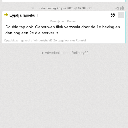
• donderdag 25 juni 2026 @ 07:39 • 21
Eyjafjallajoekull
Broertje van Katlaah
Double tap ook. Gebouwen flink verzwakt door de 1e beving en
dan nog een 2e die sterker is....
Opgeblazen gevoel of winderigheid? Zo opgelost met Rennie!
▼ Advertentie door Refinery89