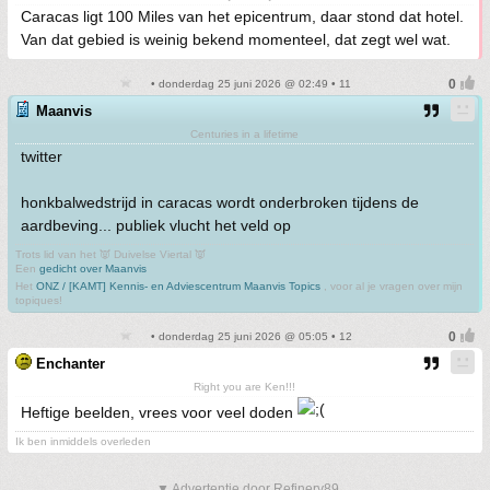
Caracas ligt 100 Miles van het epicentrum, daar stond dat hotel.
Van dat gebied is weinig bekend momenteel, dat zegt wel wat.
• donderdag 25 juni 2026 @ 02:49 • 11
Maanvis
Centuries in a lifetime
twitter
honkbalwedstrijd in caracas wordt onderbroken tijdens de
aardbeving... publiek vlucht het veld op
Trots lid van het 👿 Duivelse Viertal 👿
Een
gedicht over Maanvis
Het
ONZ / [KAMT] Kennis- en Adviescentrum Maanvis Topics
, voor al je vragen over mijn
topiques!
• donderdag 25 juni 2026 @ 05:05 • 12
Enchanter
Right you are Ken!!!
Heftige beelden, vrees voor veel doden
Ik ben inmiddels overleden
▼ Advertentie door Refinery89