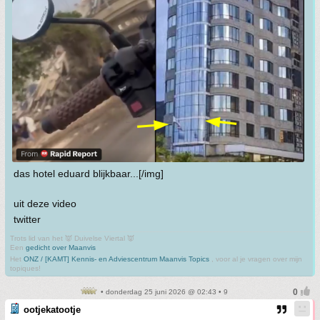
das hotel eduard blijkbaar...[/img]
uit deze video
twitter
Trots lid van het 👿 Duivelse Viertal 👿
Een
gedicht over Maanvis
Het
ONZ / [KAMT] Kennis- en Adviescentrum Maanvis Topics
, voor al je vragen over mijn
topiques!
• donderdag 25 juni 2026 @ 02:43 • 9
ootjekatootje