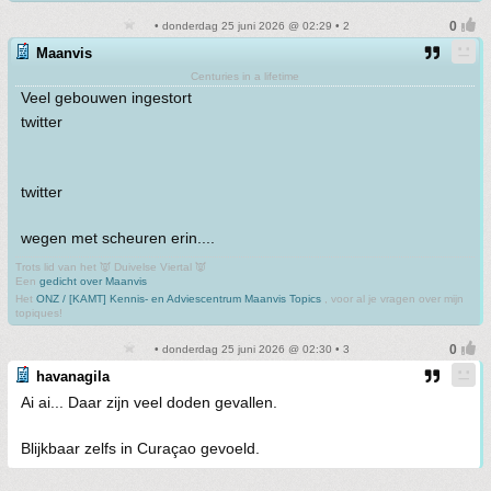
• donderdag 25 juni 2026 @ 02:29 • 2
Maanvis
Centuries in a lifetime
Veel gebouwen ingestort
twitter
twitter
wegen met scheuren erin....
Trots lid van het 👿 Duivelse Viertal 👿
Een
gedicht over Maanvis
Het
ONZ / [KAMT] Kennis- en Adviescentrum Maanvis Topics
, voor al je vragen over mijn
topiques!
• donderdag 25 juni 2026 @ 02:30 • 3
havanagila
Ai ai... Daar zijn veel doden gevallen.
Blijkbaar zelfs in Curaçao gevoeld.