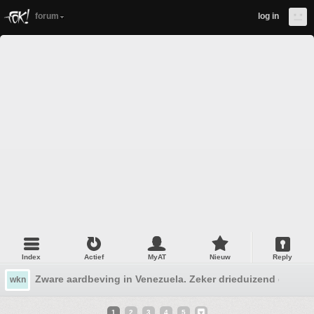
forum
log in
Index
Actief
MyAT
Nieuw
Reply
Zware aardbeving in Venezuela. Zeker drieduizend doden
wkn
1
2
3
4
5