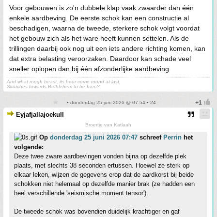
Voor gebouwen is zo'n dubbele klap vaak zwaarder dan één
enkele aardbeving. De eerste schok kan een constructie al
beschadigen, waarna de tweede, sterkere schok volgt voordat
het gebouw zich als het ware heeft kunnen settelen. Als de
trillingen daarbij ook nog uit een iets andere richting komen, kan
dat extra belasting veroorzaken. Daardoor kan schade veel
sneller oplopen dan bij één afzonderlijke aardbeving.
And what rough beast, its hour come round at last,
Slouches towards Bethlehem to be born?
• donderdag 25 juni 2026 @ 07:54 • 24
Eyjafjallajoekull
Broertje van Katlaah
Op
donderdag 25 juni 2026 07:47
schreef
Perrin
het
volgende:
Deze twee zware aardbevingen vonden bijna op dezelfde plek
plaats, met slechts 38 seconden ertussen. Hoewel ze sterk op
elkaar leken, wijzen de gegevens erop dat de aardkorst bij beide
schokken niet helemaal op dezelfde manier brak (ze hadden een
heel verschillende 'seismische moment tensor').
De tweede schok was bovendien duidelijk krachtiger en gaf