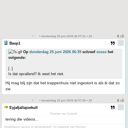
• donderdag 25 juni 2026 @ 07:21 • 19
Basp1
Op
donderdag 25 juni 2026 06:39
schreef
vosss
het
volgende:
[..]
Is dat opvallend? Ik weet het niet.
Hij mag blij zijn dat het trappenhuis niet ingestort is als ik dat zo
zie.
• donderdag 25 juni 2026 @ 07:30 • 20
Eyjafjallajoekull
Broertje van Katlaah
tering die videos...
Opgeblazen gevoel of winderigheid? Zo opgelost met Rennie!