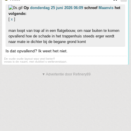
Op
donderdag 25 juni 2026 06:09
schreef
Maanvis
het
volgende:
[
x
]
man loopt van trap af in een flatgebouw, om naar buiten te komen
opvallend hoe de schade in het trappenhuis steeds erger wordt
naar mate ie dichter bij de begane grond komt
Is dat opvallend? Ik weet het niet.
De oude oude layout was veel beter!!
vosss is de naam, met dubbel s welteverstaan.
▼ Advertentie door Refinery89