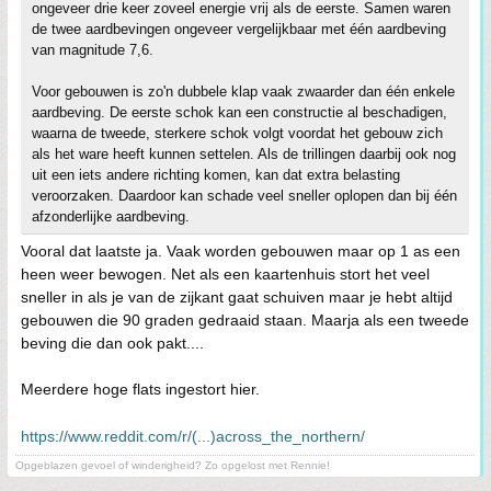
ongeveer drie keer zoveel energie vrij als de eerste. Samen waren
de twee aardbevingen ongeveer vergelijkbaar met één aardbeving
van magnitude 7,6.
Voor gebouwen is zo'n dubbele klap vaak zwaarder dan één enkele
aardbeving. De eerste schok kan een constructie al beschadigen,
waarna de tweede, sterkere schok volgt voordat het gebouw zich
als het ware heeft kunnen settelen. Als de trillingen daarbij ook nog
uit een iets andere richting komen, kan dat extra belasting
veroorzaken. Daardoor kan schade veel sneller oplopen dan bij één
afzonderlijke aardbeving.
Vooral dat laatste ja. Vaak worden gebouwen maar op 1 as een
heen weer bewogen. Net als een kaartenhuis stort het veel
sneller in als je van de zijkant gaat schuiven maar je hebt altijd
gebouwen die 90 graden gedraaid staan. Maarja als een tweede
beving die dan ook pakt....
Meerdere hoge flats ingestort hier.
https://www.reddit.com/r/(...)across_the_northern/
Opgeblazen gevoel of winderigheid? Zo opgelost met Rennie!