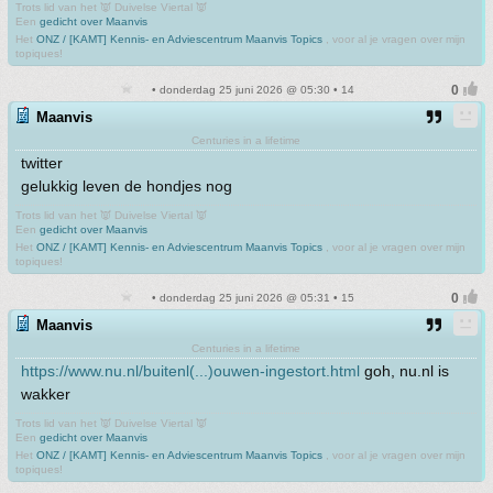
Trots lid van het 👿 Duivelse Viertal 👿
Een
gedicht over Maanvis
Het
ONZ / [KAMT] Kennis- en Adviescentrum Maanvis Topics
, voor al je vragen over mijn
topiques!
• donderdag 25 juni 2026 @ 05:30 • 14
Maanvis
Centuries in a lifetime
twitter
gelukkig leven de hondjes nog
Trots lid van het 👿 Duivelse Viertal 👿
Een
gedicht over Maanvis
Het
ONZ / [KAMT] Kennis- en Adviescentrum Maanvis Topics
, voor al je vragen over mijn
topiques!
• donderdag 25 juni 2026 @ 05:31 • 15
Maanvis
Centuries in a lifetime
https://www.nu.nl/buitenl(...)ouwen-ingestort.html
goh, nu.nl is
wakker
Trots lid van het 👿 Duivelse Viertal 👿
Een
gedicht over Maanvis
Het
ONZ / [KAMT] Kennis- en Adviescentrum Maanvis Topics
, voor al je vragen over mijn
topiques!