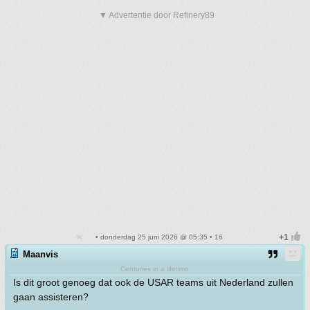
▼ Advertentie door Refinery89
• donderdag 25 juni 2026 @ 05:35 • 16
Maanvis
Centuries in a lifetime
Is dit groot genoeg dat ook de USAR teams uit Nederland zullen
gaan assisteren?