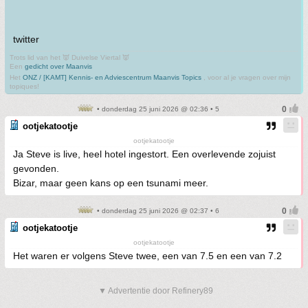
twitter
Trots lid van het 👿 Duivelse Viertal 👿
Een
gedicht over Maanvis
Het
ONZ / [KAMT] Kennis- en Adviescentrum Maanvis Topics
, voor al je vragen over mijn
topiques!
• donderdag 25 juni 2026 @ 02:36 • 5
ootjekatootje
ootjekatootje
Ja Steve is live, heel hotel ingestort. Een overlevende zojuist
gevonden.
Bizar, maar geen kans op een tsunami meer.
• donderdag 25 juni 2026 @ 02:37 • 6
ootjekatootje
ootjekatootje
Het waren er volgens Steve twee, een van 7.5 en een van 7.2
▼ Advertentie door Refinery89