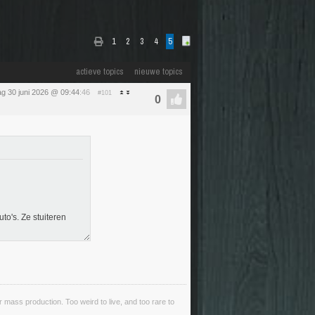
1
2
3
4
5
actieve topics
nieuwe topics
ag 30 juni 2026 @ 09:44
:46
#101
to's. Ze stuiteren
ass production. Too weird to live, and too rare to