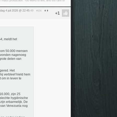
ass production. Too weird to live, and too rare to
dag 4 juli 2026 @ 22:45
:49
#104
4, meldt het
et om 50.000 mensen
 gevonden nagenoeg
 grote delen van
 gered. Het
hij verbleef hield hem
t om in leven te
16.000, zijn 25
 slechte hygiënische
ijn erbarmelijk. De
m van Venezuela nog