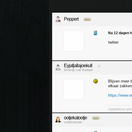
Peppert
Na 12 dagen h
twitter
Eyjafjallajoekull
Broertje van Katlaah
Blijven meer 
elkaar zakken
https://www.r
Opgeblazen gevo
ootjekatootje
ootjekatootje