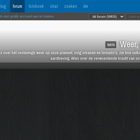
log
forum
fotoboek
chat
zoeken
dm
om een gratis account aan te maken
.
Weer, 
WKN
es over het onstuimige weer op onze planeet, volg orkanen en tornado's, zie hoe vulk
aardbeving. Alles over de verwoestende kracht van onz