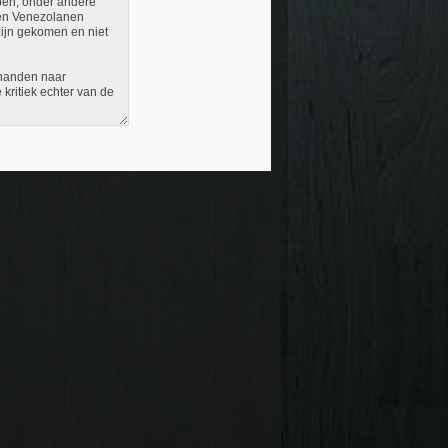
lpen, onder andere
gen Venezolanen
zijn gekomen en niet
 handen naar
kritiek echter van de