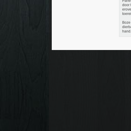
Parle
door 
erove
toere
Boze 
dierb
hand.