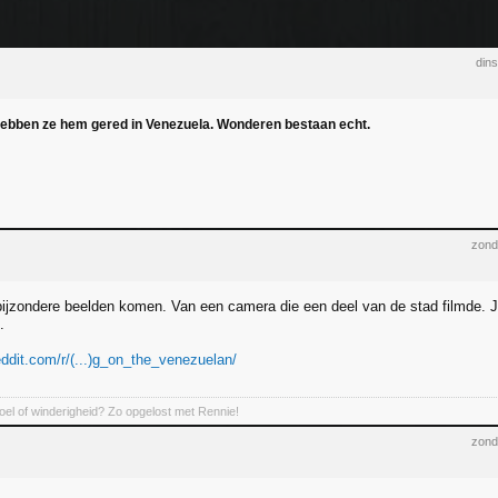
dins
ebben ze hem gered in Venezuela. Wonderen bestaan echt.
zond
bijzondere beelden komen. Van een camera die een deel van de stad filmde. Je
.
eddit.com/r/(...)g_on_the_venezuelan/
el of winderigheid? Zo opgelost met Rennie!
zond