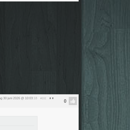
ag 30 juni 2026 @ 10:03
:18
#102