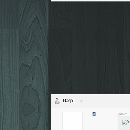
Basp1
quote: