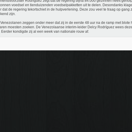
mentsvoorzitter Rodríguez zegt dat de regering bijna 84.000 gezinnen heeft geho
tonnen voedsel en tienduizenden voedselpakketten uit te delen. Desondanks kla
r dat de regering tekortschiet in de hulpverlening. Deze zou veel te traag op gang 
ikend zijn.
Venezolanen zeggen onder meer dat zij in de eerste 48 uur na de ramp met blote
aren moesten zoeken. De Venezolaanse interim-leider Delcy Rodríguez wees deze 
 Eerder kondigde zij al een week van nationale rouw af.