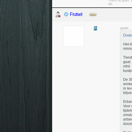
There he goes. O
die.
Frutsel
quote:
Doden
Het d
minis
Tiend
gaat.
nihil
kustp
De 38
winke
in le
blijve
Erba
Voor 
tijde
omsta
artse
duize