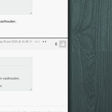
vasthouden..
ag 30 juni 2026 @ 11:48
:25
#103
en vasthouden..
n.