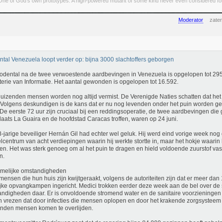
ne of God's own prototypes. A high-powered mutant of some kind never even considered for m
Moderator
zater
tal Venezuela loopt verder op: bijna 3000 slachtoffers geborgen
odental na de twee verwoestende aardbevingen in Venezuela is opgelopen tot 295
terie van Informatie. Het aantal gewonden is opgelopen tot 16.592.
uizenden mensen worden nog altijd vermist. De Verenigde Naties schatten dat h
 Volgens deskundigen is de kans dat er nu nog levenden onder het puin worden
. De eerste 72 uur zijn cruciaal bij een reddingsoperatie, de twee aardbevingen die
laats La Guaira en de hoofdstad Caracas troffen, waren op 24 juni.
-jarige beveiliger Hernán Gil had echter wel geluk. Hij werd eind vorige week nog
lcentrum van acht verdiepingen waarin hij werkte stortte in, maar het hokje waarin 
ven. Het was sterk genoeg om al het puin te dragen en hield voldoende zuurstof vas
n.
rmelijke omstandigheden
mensen die hun huis zijn kwijtgeraakt, volgens de autoriteiten zijn dat er meer dan 
lijke opvangkampen ingericht. Medici trokken eerder deze week aan de bel over de
ndigheden daar. Er is onvoldoende stromend water en de sanitaire voorzieningen z
n vrezen dat door infecties die mensen oplopen en door het krakende zorgsystee
nden mensen komen te overlijden.