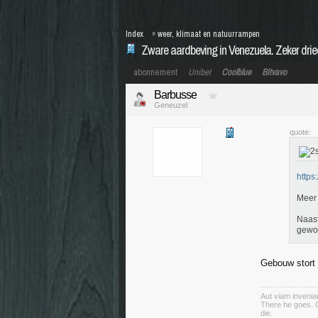
Index
»
weer, klimaat en natuurrampen
Zware aardbeving in Venezuela. Zeker dri
abonnement
Unibet
Coolblue
Bitvavo
Barbusse
Geneuzel
quote:
https
Meer 
Naast
gewo
Gebouw stort 
Aut viam invenia
There he goes. O
die.