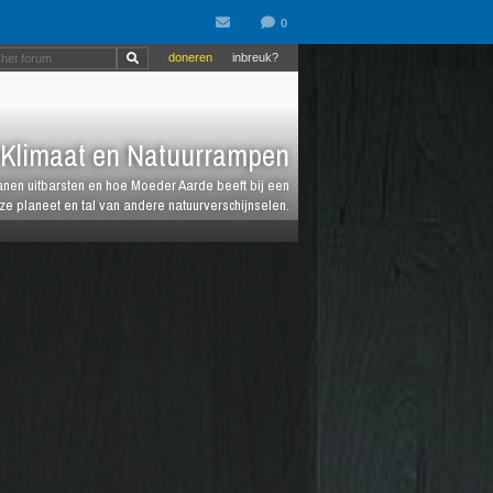
doneren
inbreuk?
Klimaat en Natuurrampen
anen uitbarsten en hoe Moeder Aarde beeft bij een
e planeet en tal van andere natuurverschijnselen.