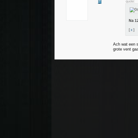
quote:
Na 1
[
x
]
Ach wat een s
grote vent ga