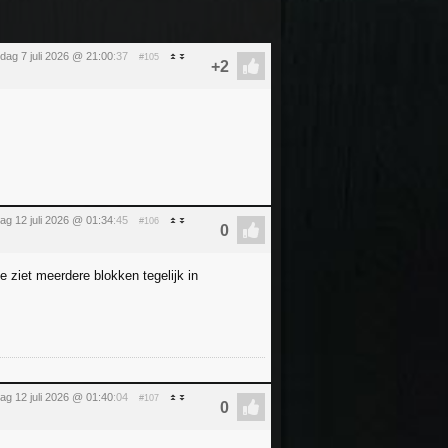
dag 7 juli 2026 @ 21:00
:37
#105
ag 12 juli 2026 @ 01:34
:45
#106
 ziet meerdere blokken tegelijk in
ag 12 juli 2026 @ 01:40
:04
#107