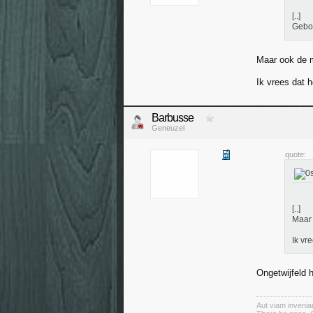
[..]
Gebou
Maar ook de m
Ik vrees dat 
Barbusse
Geneuzel
quote:
[..]
Maar 
Ik vr
Ongetwijfeld h
Aut viam invenia