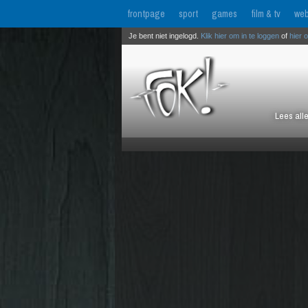
frontpage
sport
games
film & tv
web
Je bent niet ingelogd.
Klik hier om in te loggen
of
hier 
Lees all