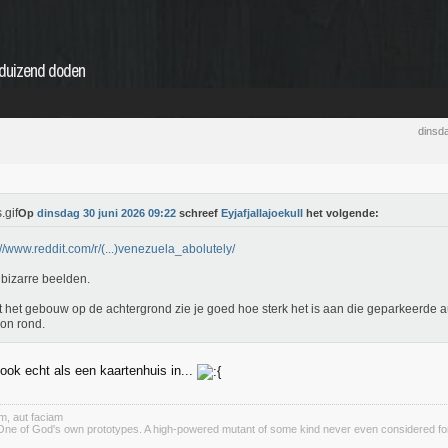
eduizend doden
dinsd
Op
dinsdag 30 juni 2026 09:22
schreef
Eyjafjallajoekull
het volgende:
://www.reddit.com/r/(...)venezuela_abolutely/
bizarre beelden.
 het gebouw op de achtergrond zie je goed hoe sterk het is aan die geparkeerde au
on rond.
ook echt als een kaartenhuis in...
m, aut faciam
ne of God's own prototypes. A high-powered mutant of some kind never even considered for m