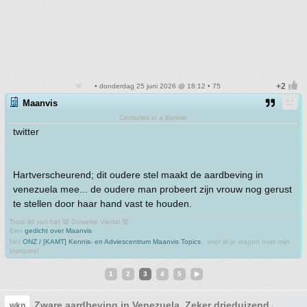
• donderdag 25 juni 2026 @ 18:12 • 75
Maanvis
Centuries in a lifetime
twitter
Hartverscheurend; dit oudere stel maakt de aardbeving in
venezuela mee... de oudere man probeert zijn vrouw nog gerust
te stellen door haar hand vast te houden.
Trots lid van het 👿 Duivelse Viertal 👿
Een
gedicht over Maanvis
Het
ONZ / [KAMT] Kennis- en Adviescentrum Maanvis Topics
, voor al je vragen over mijn
topiques!
1
2
3
4
5
Zware aardbeving in Venezuela. Zeker drieduizend doden
wkn