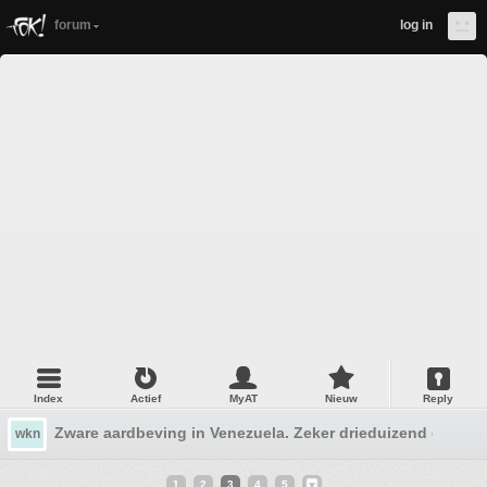
forum
log in
Index
Actief
MyAT
Nieuw
Reply
Zware aardbeving in Venezuela. Zeker drieduizend doden
wkn
1
2
3
4
5