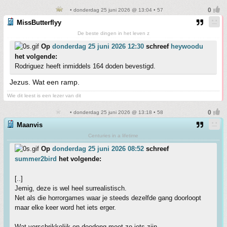
• donderdag 25 juni 2026 @ 13:04 • 57
MissButterflyy
De beste dingen in het leven z
Op
donderdag 25 juni 2026 12:30
schreef
heywoodu
het volgende:
Rodriguez heeft inmiddels 164 doden bevestigd.
Jezus. Wat een ramp.
Wie dit leest is een lezer van dit
• donderdag 25 juni 2026 @ 13:18 • 58
Maanvis
Centuries in a lifetime
Op
donderdag 25 juni 2026 08:52
schreef
summer2bird
het volgende:
[..]
Jemig, deze is wel heel surrealistisch.
Net als die horrorgames waar je steeds dezelfde gang doorloopt
maar elke keer word het iets erger.
Wat verschrikkelijk en doodeng moet zo iets zijn.