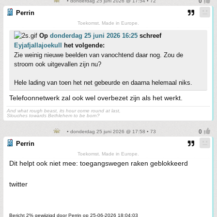
• donderdag 25 juni 2026 @ 17:54 • 72
Perrin
Toekomst. Made in Europe.
Op
donderdag 25 juni 2026 16:25
schreef
Eyjafjallajoekull
het volgende:
Zie weinig nieuwe beelden van vanochtend daar nog. Zou de
stroom ook uitgevallen zijn nu?
Hele lading van toen het net gebeurde en daarna helemaal niks.
Telefoonnetwerk zal ook wel overbezet zijn als het werkt.
And what rough beast, its hour come round at last,
Slouches towards Bethlehem to be born?
• donderdag 25 juni 2026 @ 17:58 • 73
Perrin
Toekomst. Made in Europe.
Dit helpt ook niet mee: toegangswegen raken geblokkeerd
twitter
Bericht 2% gewijzigd door Perrin op 25-06-2026 18:04:03