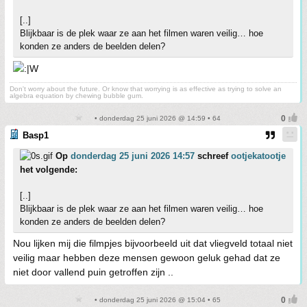
[..]
Blijkbaar is de plek waar ze aan het filmen waren veilig… hoe
konden ze anders de beelden delen?
Don't worry about the future. Or know that worrying is as effective as trying to solve an
algebra equation by chewing bubble gum.
• donderdag 25 juni 2026 @ 14:59 • 64
Basp1
Op
donderdag 25 juni 2026 14:57
schreef
ootjekatootje
het volgende:
[..]
Blijkbaar is de plek waar ze aan het filmen waren veilig… hoe
konden ze anders de beelden delen?
Nou lijken mij die filmpjes bijvoorbeeld uit dat vliegveld totaal niet
veilig maar hebben deze mensen gewoon geluk gehad dat ze
niet door vallend puin getroffen zijn ..
• donderdag 25 juni 2026 @ 15:04 • 65