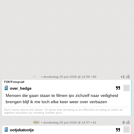
• donderdag 25 juni 2026 @ 14:56 • 60
FOK!Fotograaf
over_hedge
Mensen die gaan staan te filmen ipv zichzelf naar veiligheid
brengen blijf ik me toch elke keer weer over verbazen
Don't worry about the future. Or know that worrying is as effective as trying to solve an
algebra equation by chewing bubble gum.
• donderdag 25 juni 2026 @ 14:57 • 61
ootjekatootje