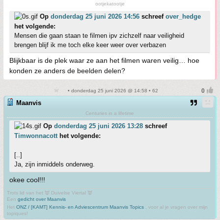
ootjekatootje
Op
donderdag 25 juni 2026 14:56
schreef
over_hedge
het volgende:
Mensen die gaan staan te filmen ipv zichzelf naar veiligheid
brengen blijf ik me toch elke keer weer over verbazen
Blijkbaar is de plek waar ze aan het filmen waren veilig… hoe
konden ze anders de beelden delen?
• donderdag 25 juni 2026 @ 14:58 • 62
Maanvis
Centuries in a lifetime
Op
donderdag 25 juni 2026 13:28
schreef
Timwonnacott
het volgende:
[..]
Ja, zijn inmiddels onderweg.
okee cool!!!
Trots lid van het 👿 Duivelse Viertal 👿
Een
gedicht over Maanvis
Het
ONZ / [KAMT] Kennis- en Adviescentrum Maanvis Topics
, voor al je vragen over mijn
topiques!