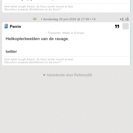
And what rough beast, its hour come round at last,
Slouches towards Bethlehem to be born?
• donderdag 25 juni 2026 @ 17:59 • 74
Perrin
Toekomst. Made in Europe.
Helikopterbeelden van de ravage.
twitter
And what rough beast, its hour come round at last,
Slouches towards Bethlehem to be born?
▼ Advertentie door Refinery89