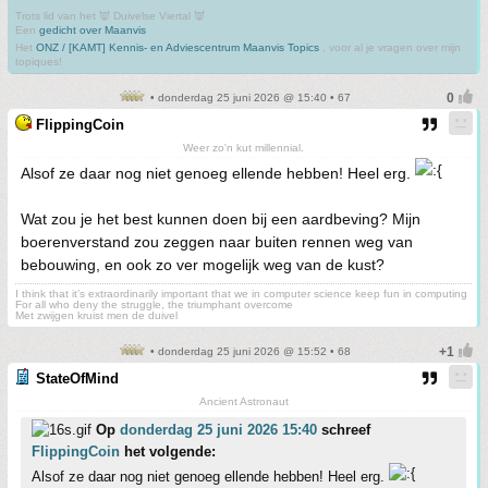
Trots lid van het 👿 Duivelse Viertal 👿
Een
gedicht over Maanvis
Het
ONZ / [KAMT] Kennis- en Adviescentrum Maanvis Topics
, voor al je vragen over mijn
topiques!
• donderdag 25 juni 2026 @ 15:40 • 67
FlippingCoin
Weer zo'n kut millennial.
Alsof ze daar nog niet genoeg ellende hebben! Heel erg.
Wat zou je het best kunnen doen bij een aardbeving? Mijn
boerenverstand zou zeggen naar buiten rennen weg van
bebouwing, en ook zo ver mogelijk weg van de kust?
I think that it’s extraordinarily important that we in computer science keep fun in computing
For all who deny the struggle, the triumphant overcome
Met zwijgen kruist men de duivel
• donderdag 25 juni 2026 @ 15:52 • 68
StateOfMind
Ancient Astronaut
Op
donderdag 25 juni 2026 15:40
schreef
FlippingCoin
het volgende:
Alsof ze daar nog niet genoeg ellende hebben! Heel erg.