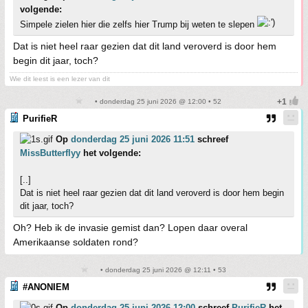
volgende:
Simpele zielen hier die zelfs hier Trump bij weten te slepen
Dat is niet heel raar gezien dat dit land veroverd is door hem
begin dit jaar, toch?
Wie dit leest is een lezer van dit
• donderdag 25 juni 2026 @ 12:00 • 52
PurifieR
Op
donderdag 25 juni 2026 11:51
schreef
MissButterflyy
het volgende:
[..]
Dat is niet heel raar gezien dat dit land veroverd is door hem begin
dit jaar, toch?
Oh? Heb ik de invasie gemist dan? Lopen daar overal
Amerikaanse soldaten rond?
• donderdag 25 juni 2026 @ 12:11 • 53
#ANONIEM
Op
donderdag 25 juni 2026 12:00
schreef
PurifieR
het