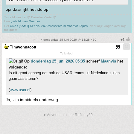
oja daar lijkt het idd op!
Trots lid van het 👿 Duivelse Viertal 👿
Een
gedicht over Maanvis
Het
ONZ / [KAMT] Kennis- en Adviescentrum Maanvis Topics
, voor al je vragen over mijn
topiques!
• donderdag 25 juni 2026 @ 13:28 • 59
Timwonnacott
Te kritisch
Op
donderdag 25 juni 2026 05:35
schreef
Maanvis
het
volgende:
Is dit groot genoeg dat ook de USAR teams uit Nederland zullen
gaan assisteren?
(
www.usar.nl
)
Ja, zijn inmiddels onderweg.
▼ Advertentie door Refinery89