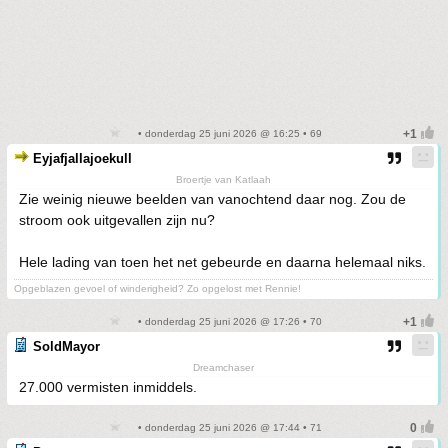
• donderdag 25 juni 2026 @ 16:25 • 69
Eyjafjallajoekull
Broertje van Katlaah
Zie weinig nieuwe beelden van vanochtend daar nog. Zou de
stroom ook uitgevallen zijn nu?
Hele lading van toen het net gebeurde en daarna helemaal niks.
Opgeblazen gevoel of winderigheid? Zo opgelost met Rennie!
• donderdag 25 juni 2026 @ 17:26 • 70
SoldMayor
Dreamchaser
27.000 vermisten inmiddels.
• donderdag 25 juni 2026 @ 17:44 • 71