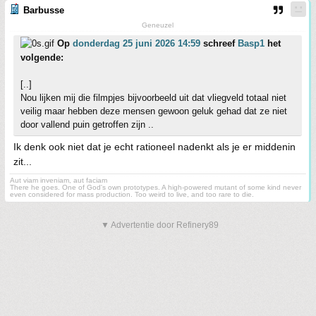
Barbusse
Geneuzel
Op
donderdag 25 juni 2026 14:59
schreef
Basp1
het
volgende:
[..]
Nou lijken mij die filmpjes bijvoorbeeld uit dat vliegveld totaal niet
veilig maar hebben deze mensen gewoon geluk gehad dat ze niet
door vallend puin getroffen zijn ..
Ik denk ook niet dat je echt rationeel nadenkt als je er middenin
zit...
Aut viam inveniam, aut faciam
There he goes. One of God's own prototypes. A high-powered mutant of some kind never
even considered for mass production. Too weird to live, and too rare to die.
▼ Advertentie door Refinery89