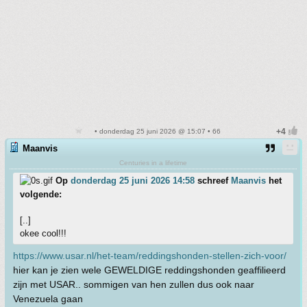
• donderdag 25 juni 2026 @ 15:07 • 66
Maanvis
Centuries in a lifetime
Op
donderdag 25 juni 2026 14:58
schreef
Maanvis
het
volgende:
[..]
okee cool!!!
https://www.usar.nl/het-team/reddingshonden-stellen-zich-voor/
hier kan je zien wele GEWELDIGE reddingshonden geaffilieerd
zijn met USAR.. sommigen van hen zullen dus ook naar
Venezuela gaan