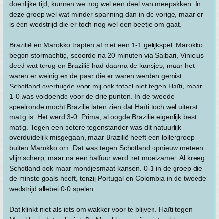
doenlijke tijd, kunnen we nog wel een deel van meepakken. In
deze groep wel wat minder spanning dan in de vorige, maar er
is één wedstrijd die er toch nog wel een beetje om gaat.
Brazilië en Marokko trapten af met een 1-1 gelijkspel. Marokko
begon stormachtig, scoorde na 20 minuten via Saibari, Vinicius
deed wat terug en Brazilië had daarna de kansjes, maar het
waren er weinig en de paar die er waren werden gemist.
Schotland overtuigde voor mij ook totaal niet tegen Haïti, maar
1-0 was voldoende voor de drie punten. In de tweede
speelronde mocht Brazilië laten zien dat Haïti toch wel uiterst
matig is. Het werd 3-0. Prima, al oogde Brazilië eigenlijk best
matig. Tegen een betere tegenstander was dit natuurlijk
overduidelijk misgegaan, maar Brazilië heeft een lollergroep
buiten Marokko om. Dat was tegen Schotland opnieuw meteen
vlijmscherp, maar na een halfuur werd het moeizamer. Al kreeg
Schotland ook maar mondjesmaat kansen. 0-1 in de groep die
de minste goals heeft, tenzij Portugal en Colombia in de tweede
wedstrijd allebei 0-0 spelen.
Dat klinkt niet als iets om wakker voor te blijven. Haïti tegen