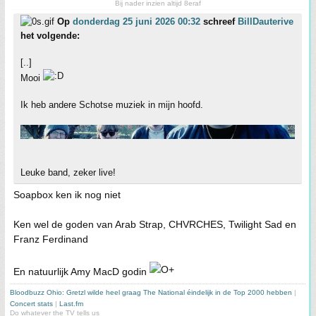
Bij nader inzien altijd 8eraf
Op
donderdag 25 juni 2026 00:32
schreef
BillDauterive
het volgende:
[..]
Mooi
Ik heb andere Schotse muziek in mijn hoofd.
Leuke band, zeker live!
Soapbox ken ik nog niet
Ken wel de goden van Arab Strap, CHVRCHES, Twilight Sad en
Franz Ferdinand
En natuurlijk Amy MacD godin
Bloodbuzz Ohio: Gretzl wilde heel graag The National éindelijk in de Top 2000 hebben
|
Concert stats
|
Last.fm
Do whatever the TV tells us