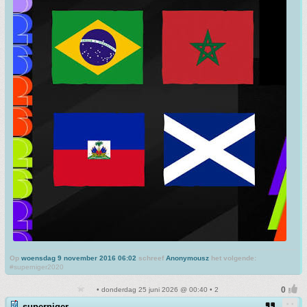
Op
woensdag 9 november 2016 06:02
schreef
Anonymousz
het volgende:
#superniger2020
• donderdag 25 juni 2026 @ 00:40 • 2
superniger