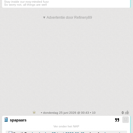
Stay inside our rosy-minded fuzz
So worry not, all things are well
▼ Advertentie door Refinery89
• donderdag 25 juni 2026 @ 00:43 • 10
spapaars
Ver onder het NAP