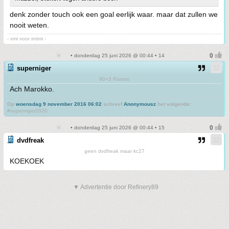
denk zonder touch ook een goal eerlijk waar. maar dat zullen we
nooit weten.
- vmi voor intimi -
• donderdag 25 juni 2026 @ 00:44 • 14
superniger
90+3 Ramos
Ach Marokko.
Op
woensdag 9 november 2016 06:02
schreef
Anonymousz
het volgende:
#superniger2020
• donderdag 25 juni 2026 @ 00:44 • 15
dvdfreak
geen dvdfreak maar kc27
KOEKOEK
▼ Advertentie door Refinery89