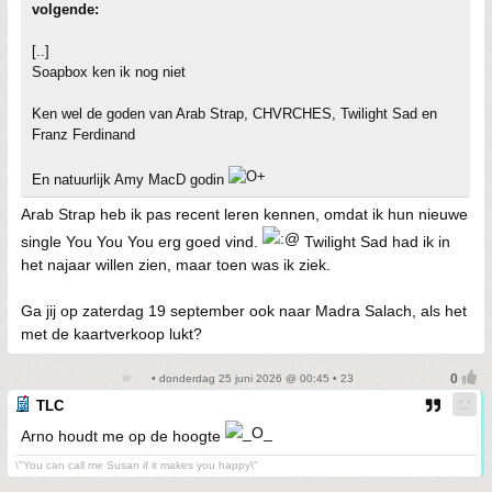
volgende:
[..]
Soapbox ken ik nog niet
Ken wel de goden van Arab Strap, CHVRCHES, Twilight Sad en
Franz Ferdinand
En natuurlijk Amy MacD godin
Arab Strap heb ik pas recent leren kennen, omdat ik hun nieuwe
single You You You erg goed vind.
Twilight Sad had ik in
het najaar willen zien, maar toen was ik ziek.
Ga jij op zaterdag 19 september ook naar Madra Salach, als het
met de kaartverkoop lukt?
• donderdag 25 juni 2026 @ 00:45 • 23
TLC
Arno houdt me op de hoogte
\"You can call me Susan if it makes you happy\"