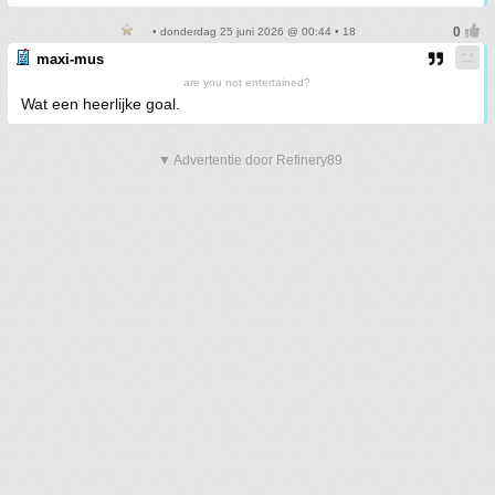
• donderdag 25 juni 2026 @ 00:44 • 18
maxi-mus
are you not entertained?
Wat een heerlijke goal.
▼ Advertentie door Refinery89