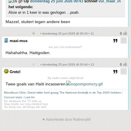
Op
donderdag 25 juni 2026 00:43
schreef
vul_maar_in
het volgende:
Alsie er in 1 keer in was gevlogen ...poah.
Mazzel, stuitert tegen andere been
• donderdag 25 juni 2026 @ 00:43 • 11
maxi-mus
are you not entertained?
Hahahahha. Haitigoden.
• donderdag 25 juni 2026 @ 00:44 • 12
Gretzl
Bij nader inzien altijd 8eraf
Twee goals van Haïti incasseren
Bloodbuzz Ohio: Gretzl wilde heel graag The National éindelijk in de Top 2000 hebben
|
Concert stats
|
Last.fm
Do whatever the TV tells us
Stay inside our rosy-minded fuzz
So worry not, all things are well
▼ Advertentie door Refinery89