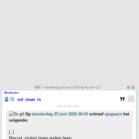
• donderdag 25 juni 2026 @ 00:44 • 13
Moderator
vul_maar_in
Doe je toch wel...
Op
donderdag 25 juni 2026 00:43
schreef
spapaars
het
volgende:
[..]
Mazzel, stuitert tegen andere been