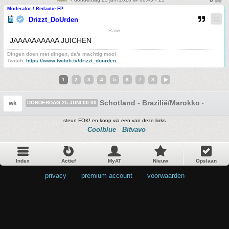
Moderator / Redactie FP
Drizzt_DoUrden
Rawr
JAAAAAAAAAA JUICHEN
Dingen doen met dingen, da's machtig mooi
Twitch:
https://www.twitch.tv/drizzt_dourden
1
2
3
4
5
6
7
8
Schotland - Brazilië/Marokko - Haïti 
wk
DONDERDAG 25 JUNI 00:00
steun FOK! en koop via een van deze links
Coolblue
Bitvavo
Index
Actief
MyAT
Nieuw
Opslaan
privacy
•
premium account
•
voorwaarden