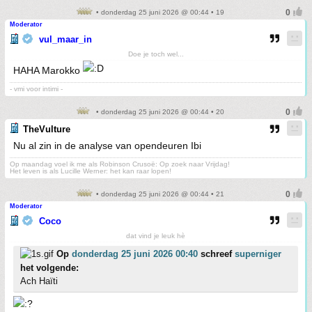
• donderdag 25 juni 2026 @ 00:44 • 19
Moderator
vul_maar_in
Doe je toch wel...
HAHA Marokko
- vmi voor intimi -
• donderdag 25 juni 2026 @ 00:44 • 20
TheVulture
Nu al zin in de analyse van opendeuren Ibi
Op maandag voel ik me als Robinson Crusoë: Op zoek naar Vrijdag!
Het leven is als Lucille Werner: het kan raar lopen!
• donderdag 25 juni 2026 @ 00:44 • 21
Moderator
Coco
dat vind je leuk hè
Op
donderdag 25 juni 2026 00:40
schreef
superniger
het volgende:
Ach Haïti