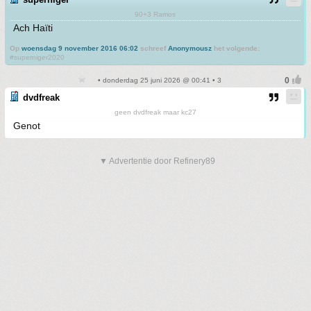
90+3 Ramos
Ach Haïti
Op
woensdag 9 november 2016 06:02
schreef
Anonymousz
het volgende:
#superniger2020
• donderdag 25 juni 2026 @ 00:41 • 3
dvdfreak
geen dvdfreak maar kc27
Genot
▼ Advertentie door Refinery89