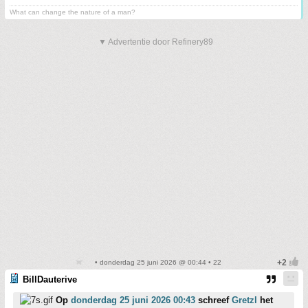
What can change the nature of a man?
▼ Advertentie door Refinery89
• donderdag 25 juni 2026 @ 00:44 • 22
BillDauterive
Op
donderdag 25 juni 2026 00:43
schreef
Gretzl
het