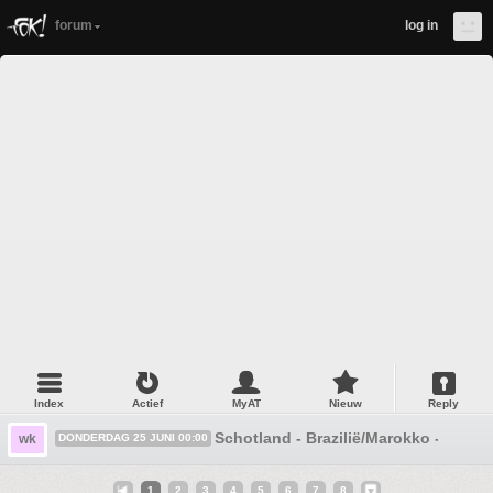
forum
log in
Index
Actief
MyAT
Nieuw
Reply
Schotland - Brazilië/Marokko - Haïti 
wk
DONDERDAG 25 JUNI 00:00
1
2
3
4
5
6
7
8