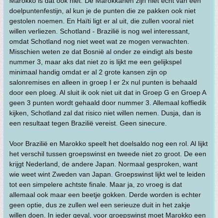
Marokko is dat ook niet. De Marokkanen zijn niet echt van een
doelpuntenfestijn, al kun je de punten die ze pakken ook niet
gestolen noemen. En Haïti ligt er al uit, die zullen vooral niet
willen verliezen. Schotland - Brazilië is nog wel interessant,
omdat Schotland nog niet weet wat ze mogen verwachten.
Misschien weten ze dat Bosnië al onder ze eindigt als beste
nummer 3, maar aks dat niet zo is lijkt me een gelijkspel
minimaal handig omdat er al 2 grote kansen zijn op
salonremises en alleen in groep I er 2x nul punten is behaald
door een ploeg. Al sluit ik ook niet uit dat in Groep G en Groep A
geen 3 punten wordt gehaald door nummer 3. Allemaal koffiedik
kijken, Schotland zal dat risico niet willen nemen. Dusja, dan is
een resultaat tegen Brazilië vereist. Geen sinecure.
Voor Brazilië en Marokko speelt het doelsaldo nog een rol. Al lijkt
het verschil tussen groepswinst en tweede niet zo groot. De een
krijgt Nederland, de andere Japan. Normaal gesproken, want
wie weet wint Zweden van Japan. Groepswinst lijkt wel te leiden
tot een simpelere achtste finale. Maar ja, zo vroeg is dat
allemaal ook maar een beetje gokken. Derde worden is echter
geen optie, dus ze zullen wel een serieuze duit in het zakje
willen doen. In ieder geval, voor groepswinst moet Marokko een