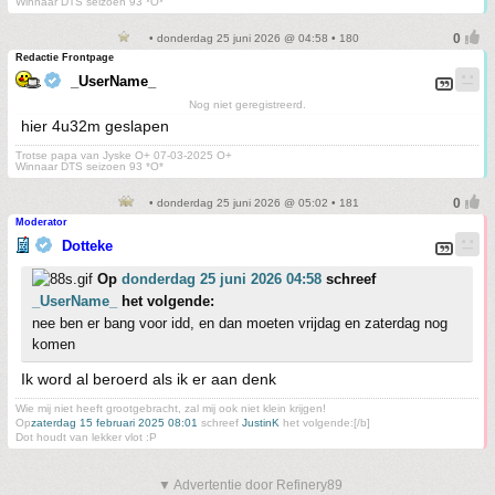
Winnaar DTS seizoen 93 *O*
• donderdag 25 juni 2026 @ 04:58 • 180
Redactie Frontpage
_UserName_
Nog niet geregistreerd.
hier 4u32m geslapen
Trotse papa van Jyske O+ 07-03-2025 O+
Winnaar DTS seizoen 93 *O*
• donderdag 25 juni 2026 @ 05:02 • 181
Moderator
Dotteke
Op
donderdag 25 juni 2026 04:58
schreef
_UserName_
het volgende:
nee ben er bang voor idd, en dan moeten vrijdag en zaterdag nog
komen
Ik word al beroerd als ik er aan denk
Wie mij niet heeft grootgebracht, zal mij ook niet klein krijgen!
Op
zaterdag 15 februari 2025 08:01
schreef
JustinK
het volgende:[/b]
Dot houdt van lekker vlot :P
▼ Advertentie door Refinery89