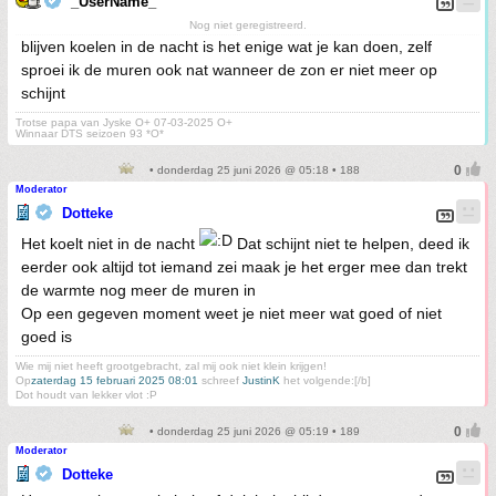
_UserName_
Nog niet geregistreerd.
blijven koelen in de nacht is het enige wat je kan doen, zelf
sproei ik de muren ook nat wanneer de zon er niet meer op
schijnt
Trotse papa van Jyske O+ 07-03-2025 O+
Winnaar DTS seizoen 93 *O*
• donderdag 25 juni 2026 @ 05:18 • 188
Moderator
Dotteke
Het koelt niet in de nacht
Dat schijnt niet te helpen, deed ik
eerder ook altijd tot iemand zei maak je het erger mee dan trekt
de warmte nog meer de muren in
Op een gegeven moment weet je niet meer wat goed of niet
goed is
Wie mij niet heeft grootgebracht, zal mij ook niet klein krijgen!
Op
zaterdag 15 februari 2025 08:01
schreef
JustinK
het volgende:[/b]
Dot houdt van lekker vlot :P
• donderdag 25 juni 2026 @ 05:19 • 189
Moderator
Dotteke