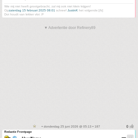
Wie mij niet heeft grootgebracht, zal mij ook niet klein krijgen!
Op
zaterdag 15 februari 2025 08:01
schreef
JustinK
het volgende:[/b]
Dot houdt van lekker vlot :P
▼ Advertentie door Refinery89
• donderdag 25 juni 2026 @ 05:13 • 187
Redactie Frontpage