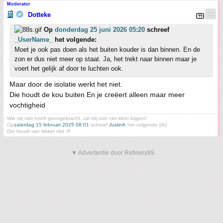
Moderator
Dotteke
Op
donderdag 25 juni 2026 05:20
schreef
_UserName_
het volgende:
Moet je ook pas doen als het buiten kouder is dan binnen. En de
zon er dus niet meer op staat. Ja, het trekt naar binnen maar je
voert het gelijk af door te luchten ook.
Maar door de isolatie werkt het niet.
Die houdt de kou buiten En je creëert alleen maar meer
vochtigheid
Wie mij niet heeft grootgebracht, zal mij ook niet klein krijgen!
Op
zaterdag 15 februari 2025 08:01
schreef
JustinK
het volgende:[/b]
Dot houdt van lekker vlot :P
▼ Advertentie door Refinery89