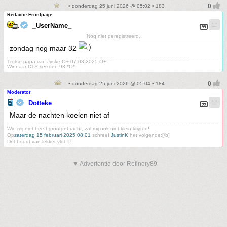
• donderdag 25 juni 2026 @ 05:02 • 183
Redactie Frontpage
_UserName_
Nog niet geregistreerd.
zondag nog maar 32
Trotse papa van Jyske O+ 07-03-2025 O+
Winnaar DTS seizoen 93 *O*
• donderdag 25 juni 2026 @ 05:04 • 184
Moderator
Dotteke
Maar de nachten koelen niet af
Wie mij niet heeft grootgebracht, zal mij ook niet klein krijgen!
Op
zaterdag 15 februari 2025 08:01
schreef
JustinK
het volgende:[/b]
Dot houdt van lekker vlot :P
▼ Advertentie door Refinery89