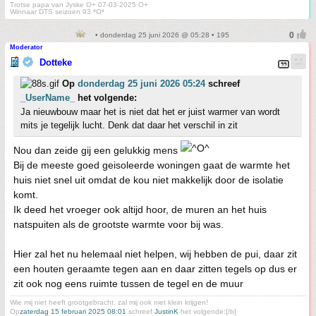
Trotse papa van Jyske O+ 07-03-2025 O+
Winnaar DTS seizoen 93 *O*
• donderdag 25 juni 2026 @ 05:28 • 195
Moderator
Dotteke
Op
donderdag 25 juni 2026 05:24
schreef
_UserName_
het volgende:
Ja nieuwbouw maar het is niet dat het er juist warmer van wordt
mits je tegelijk lucht. Denk dat daar het verschil in zit
Nou dan zeide gij een gelukkig mens
Bij de meeste goed geisoleerde woningen gaat de warmte het
huis niet snel uit omdat de kou niet makkelijk door de isolatie
komt.
Ik deed het vroeger ook altijd hoor, de muren an het huis
natspuiten als de grootste warmte voor bij was.
Hier zal het nu helemaal niet helpen, wij hebben de pui, daar zit
een houten geraamte tegen aan en daar zitten tegels op dus er
zit ook nog eens ruimte tussen de tegel en de muur
Wie mij niet heeft grootgebracht, zal mij ook niet klein krijgen!
Op
zaterdag 15 februari 2025 08:01
schreef
JustinK
het volgende:[/b]