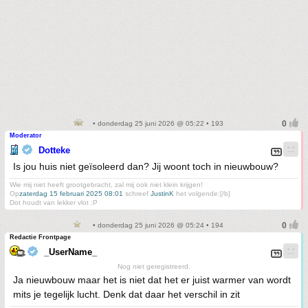
• donderdag 25 juni 2026 @ 05:22 • 193
Moderator
Dotteke
Is jou huis niet geïsoleerd dan? Jij woont toch in nieuwbouw?
Wie mij niet heeft grootgebracht, zal mij ook niet klein krijgen!
Op
zaterdag 15 februari 2025 08:01
schreef
JustinK
het volgende:[/b]
Dot houdt van lekker vlot :P
• donderdag 25 juni 2026 @ 05:24 • 194
Redactie Frontpage
_UserName_
Nog niet geregistreerd.
Ja nieuwbouw maar het is niet dat het er juist warmer van wordt
mits je tegelijk lucht. Denk dat daar het verschil in zit