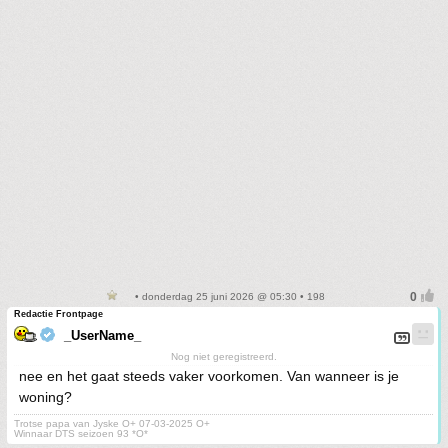
• donderdag 25 juni 2026 @ 05:30 • 198
Redactie Frontpage
_UserName_
Nog niet geregistreerd.
nee en het gaat steeds vaker voorkomen. Van wanneer is je
woning?
Trotse papa van Jyske O+ 07-03-2025 O+
Winnaar DTS seizoen 93 *O*