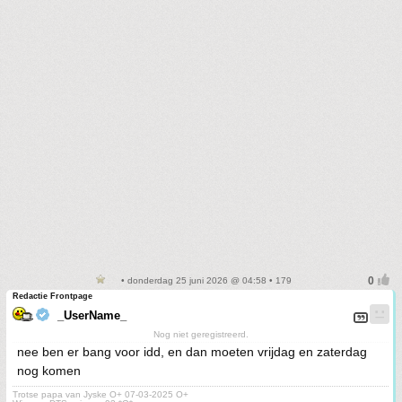
• donderdag 25 juni 2026 @ 04:58 • 179
Redactie Frontpage
_UserName_
Nog niet geregistreerd.
nee ben er bang voor idd, en dan moeten vrijdag en zaterdag
nog komen
Trotse papa van Jyske O+ 07-03-2025 O+