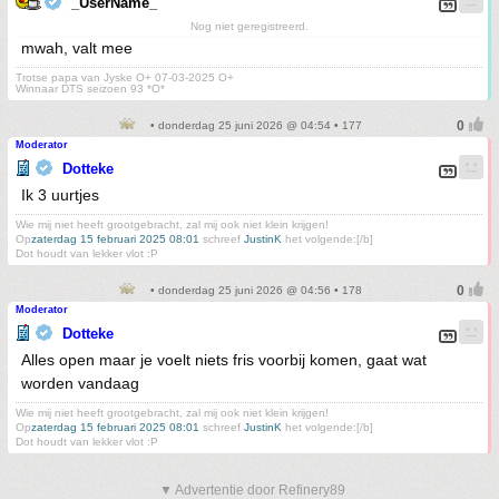
_UserName_
Nog niet geregistreerd.
mwah, valt mee
Trotse papa van Jyske O+ 07-03-2025 O+
Winnaar DTS seizoen 93 *O*
• donderdag 25 juni 2026 @ 04:54 • 177
Moderator
Dotteke
Ik 3 uurtjes
Wie mij niet heeft grootgebracht, zal mij ook niet klein krijgen!
Op
zaterdag 15 februari 2025 08:01
schreef
JustinK
het volgende:[/b]
Dot houdt van lekker vlot :P
• donderdag 25 juni 2026 @ 04:56 • 178
Moderator
Dotteke
Alles open maar je voelt niets fris voorbij komen, gaat wat
worden vandaag
Wie mij niet heeft grootgebracht, zal mij ook niet klein krijgen!
Op
zaterdag 15 februari 2025 08:01
schreef
JustinK
het volgende:[/b]
Dot houdt van lekker vlot :P
▼ Advertentie door Refinery89