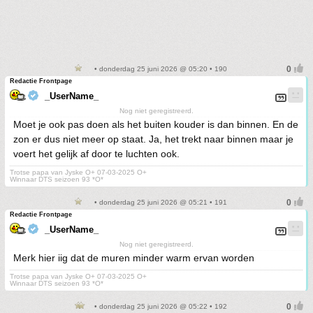
• donderdag 25 juni 2026 @ 05:20 • 190
Redactie Frontpage
_UserName_
Nog niet geregistreerd.
Moet je ook pas doen als het buiten kouder is dan binnen. En de
zon er dus niet meer op staat. Ja, het trekt naar binnen maar je
voert het gelijk af door te luchten ook.
Trotse papa van Jyske O+ 07-03-2025 O+
Winnaar DTS seizoen 93 *O*
• donderdag 25 juni 2026 @ 05:21 • 191
Redactie Frontpage
_UserName_
Nog niet geregistreerd.
Merk hier iig dat de muren minder warm ervan worden
Trotse papa van Jyske O+ 07-03-2025 O+
Winnaar DTS seizoen 93 *O*
• donderdag 25 juni 2026 @ 05:22 • 192