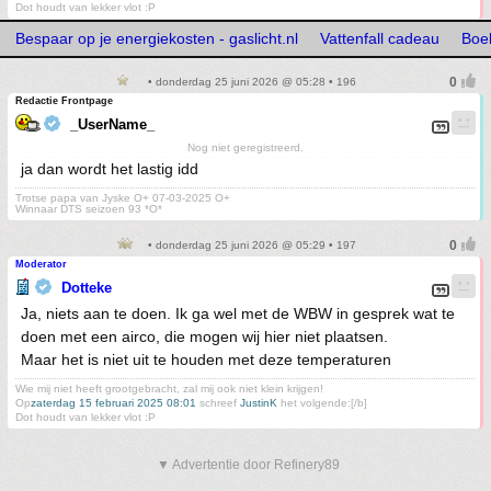
Dot houdt van lekker vlot :P
Bespaar op je energiekosten - gaslicht.nl
Vattenfall cadeau
Boek
• donderdag 25 juni 2026 @ 05:28 • 196
Redactie Frontpage
_UserName_
Nog niet geregistreerd.
ja dan wordt het lastig idd
Trotse papa van Jyske O+ 07-03-2025 O+
Winnaar DTS seizoen 93 *O*
• donderdag 25 juni 2026 @ 05:29 • 197
Moderator
Dotteke
Ja, niets aan te doen. Ik ga wel met de WBW in gesprek wat te
doen met een airco, die mogen wij hier niet plaatsen.
Maar het is niet uit te houden met deze temperaturen
Wie mij niet heeft grootgebracht, zal mij ook niet klein krijgen!
Op
zaterdag 15 februari 2025 08:01
schreef
JustinK
het volgende:[/b]
Dot houdt van lekker vlot :P
▼ Advertentie door Refinery89