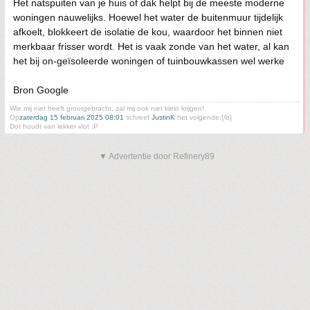
Het natspuiten van je huis of dak helpt bij de meeste moderne
woningen nauwelijks. Hoewel het water de buitenmuur tijdelijk
afkoelt, blokkeert de isolatie de kou, waardoor het binnen niet
merkbaar frisser wordt. Het is vaak zonde van het water, al kan
het bij on-geïsoleerde woningen of tuinbouwkassen wel werke
Bron Google
Wie mij niet heeft grootgebracht, zal mij ook niet klein krijgen!
Op
zaterdag 15 februari 2025 08:01
schreef
JustinK
het volgende:[/b]
Dot houdt van lekker vlot :P
▼ Advertentie door Refinery89