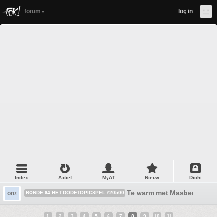
forum
log in
Index
Actief
MyAT
Nieuw
Dicht
Te warm met Masberum
onz
RONDE 94 HET DODETOPICSPEL #20500
1
2
3
4
5
6
7
8
9
10
11