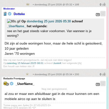
• donderdag 25 juni 2026 @ 05:32 • 199
Moderator
Dotteke
Op
donderdag 25 juni 2026 05:30
schreef
_UserName_
het volgende:
nee en het gaat steeds vaker voorkomen. Van wanneer is je
woning?
Dit zijn al oude woningen hoor, maar de hele schil is geisoleerd,
10 jaar geleden
Jaren '70 woningen
Wie mij niet heeft grootgebracht, zal mij ook niet klein krijgen!
Op
zaterdag 15 februari 2025 08:01
schreef
JustinK
het volgende:[/b]
Dot houdt van lekker vlot :P
• donderdag 25 juni 2026 @ 05:34 • 200
Redactie Frontpage
_UserName_
Nog niet geregistreerd.
al zou er maar een afsluitbaar gat in de muur kunnen om een
mobiele airco op aan te sluiten is
Trotse papa van Jyske O+ 07-03-2025 O+
Winnaar DTS seizoen 93 *O*