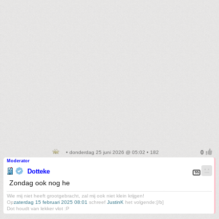
• donderdag 25 juni 2026 @ 05:02 • 182
Moderator
Dotteke
Zondag ook nog he
Wie mij niet heeft grootgebracht, zal mij ook niet klein krijgen!
Op
zaterdag 15 februari 2025 08:01
schreef
JustinK
het volgende:[/b]
Dot houdt van lekker vlot :P