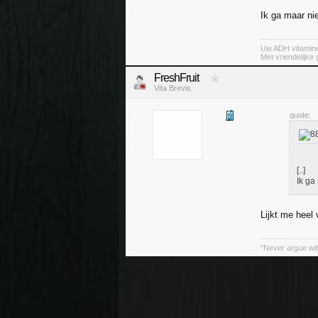
Ik ga maar ni
Uw ADH vitamin
Met vriendelijke
FreshFruit
Vita Brevis.
quote:
[..]
Ik ga
Lijkt me heel 
“Never argue wit