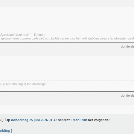
"Sjankebekkenkonijn"
– Dotteke
ok gewoon een commerciële sell out. Echte nijnen van het volk hebben geen standbeelden nodi
donderda
 up and moving in the mornings.
donderda
Op
donderdag 25 juni 2026 01:42
schreef
FreshFruit
het volgende:
elding
]