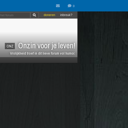
doneren
inbreuk?
Onzin voor je leven!
ONZ
Vrolijkheid troef in dit lieve forum vol humor.