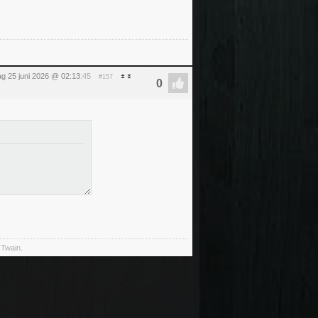
g 25 juni 2026 @ 02:13
:45
#157
 Twain.