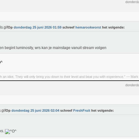
donderda
Op
donderdag 25 juni 2026 01:59
schreef
hemarookworst
het volgende:
n begint luminosity, wrs kan je mainstage vanuit stream volgen
h an idiot. They will only bring you down to their level and beat you with experience.” ― Mark
donderda
Op
donderdag 25 juni 2026 02:04
schreef
FreshFruit
het volgende:
ks.