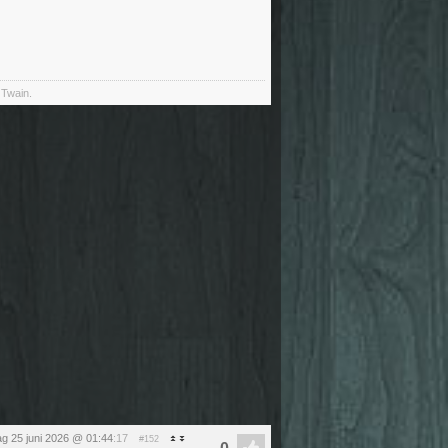
 Twain.
g 25 juni 2026 @ 01:44
:17
#152