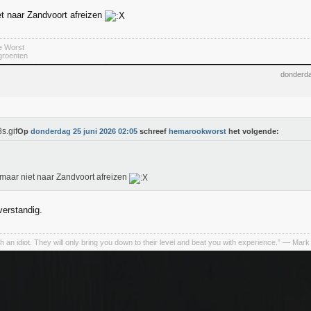
et naar Zandvoort afreizen
e Worst
 groenten
donderda
Op
donderdag 25 juni 2026 02:05
schreef
hemarookworst
het volgende:
 maar niet naar Zandvoort afreizen
verstandig.
h an idiot. They will only bring you down to their level and beat you with experience.” ― Mark