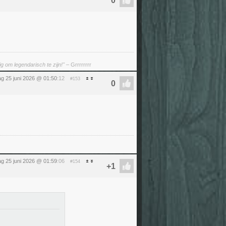
g om legendarisch te zijn!"
– Grrrrrrrr
g 25 juni 2026 @ 01:50
:12
#153
g 25 juni 2026 @ 01:59
:06
#154