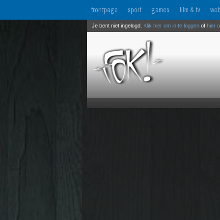
frontpage
sport
games
film & tv
web
Je bent niet ingelogd.
Klik hier om in te loggen
of
hier 