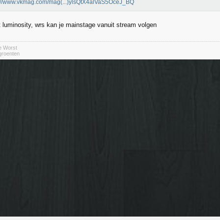
s://www.vkmag.com/mag(...)ylsQtX4alVaS5OceJ_BQ
 luminosity, wrs kan je mainstage vanuit stream volgen
e Worst
 groenten