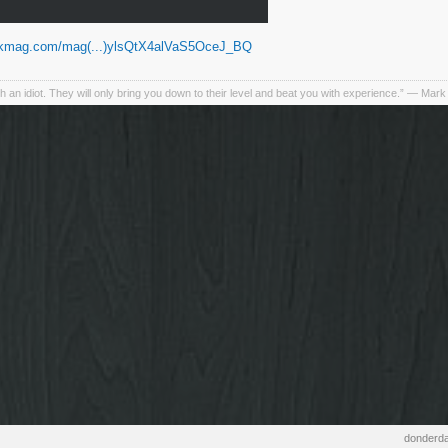
vkmag.com/mag(...)ylsQtX4alVaS5OceJ_BQ
h an idiot. They will only bring you down to their level and beat you with experience.” ― Mark
donderda