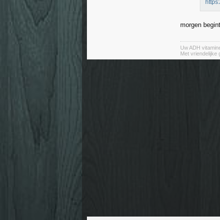
http
morgen begint
Uw ADH vitamin
Met vriendelijke