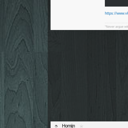
https://www.
“Never argue wit
Homijn