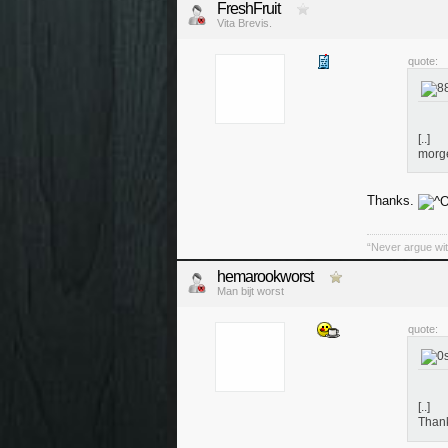
FreshFruit
Vita Brevis.
quote:
[..]
morge
Thanks.
“Never argue wit
hemarookworst
Man bijt worst
quote:
[..]
Than