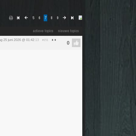
5
6
7
8
9
actieve topics
nieuwe topics
g 25 juni 2026 @ 01:42
:13
#151