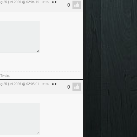
g 25 juni 2026 @ 02:04
:19
#155
 Twain.
g 25 juni 2026 @ 02:05
:01
#156