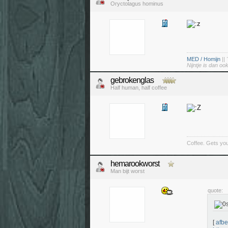
Oryctolagus hominus
MED / Homijn
||
Nijntje is dan o
gebrokenglas
Half human, half coffee
Coffee. Gets you
hemarookworst
Man bijt worst
quote:
[
afbe