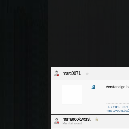
marc0871
Verstandige b
LIF / CIDP. Kent
https://youtu.
hemarookworst
Man bijt worst