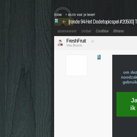
Index
»
onzin voor je leven!
[ronde 94 Het Dodetopicspel #20500
abonnement
Unibet
Coolblue
Bitvavo
FreshFruit
Vita Brevis.
om dez
noodzake
gebruik
J
ik