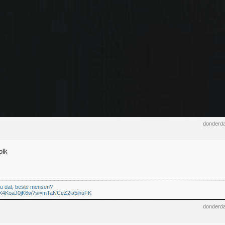
donderda
olk
 u dat, beste mensen?
be/X4KoaJ0jK6w?si=mTaNCeZ2ia5ihuFK
donderda