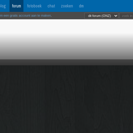
log
forum
fotoboek
chat
zoeken
dm
om een gratis account aan te maken
.