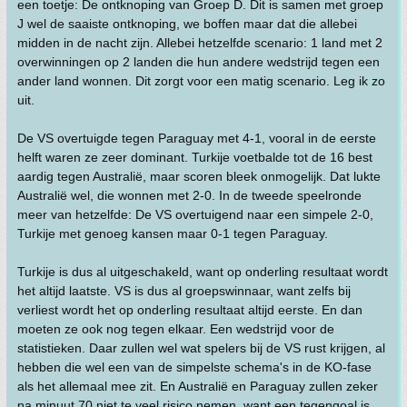
een toetje: De ontknoping van Groep D. Dit is samen met groep
J wel de saaiste ontknoping, we boffen maar dat die allebei
midden in de nacht zijn. Allebei hetzelfde scenario: 1 land met 2
overwinningen op 2 landen die hun andere wedstrijd tegen een
ander land wonnen. Dit zorgt voor een matig scenario. Leg ik zo
uit.
De VS overtuigde tegen Paraguay met 4-1, vooral in de eerste
helft waren ze zeer dominant. Turkije voetbalde tot de 16 best
aardig tegen Australië, maar scoren bleek onmogelijk. Dat lukte
Australië wel, die wonnen met 2-0. In de tweede speelronde
meer van hetzelfde: De VS overtuigend naar een simpele 2-0,
Turkije met genoeg kansen maar 0-1 tegen Paraguay.
Turkije is dus al uitgeschakeld, want op onderling resultaat wordt
het altijd laatste. VS is dus al groepswinnaar, want zelfs bij
verliest wordt het op onderling resultaat altijd eerste. En dan
moeten ze ook nog tegen elkaar. Een wedstrijd voor de
statistieken. Daar zullen wel wat spelers bij de VS rust krijgen, al
hebben die wel een van de simpelste schema's in de KO-fase
als het allemaal mee zit. En Australië en Paraguay zullen zeker
na minuut 70 niet te veel risico nemen, want een tegengoal is