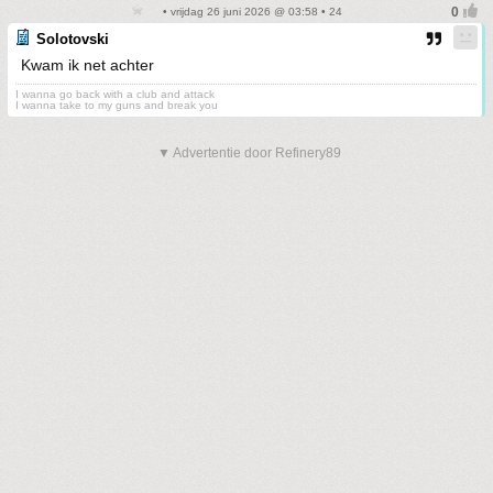
• vrijdag 26 juni 2026 @ 03:58 • 24
Solotovski
Kwam ik net achter
I wanna go back with a club and attack
I wanna take to my guns and break you
▼ Advertentie door Refinery89