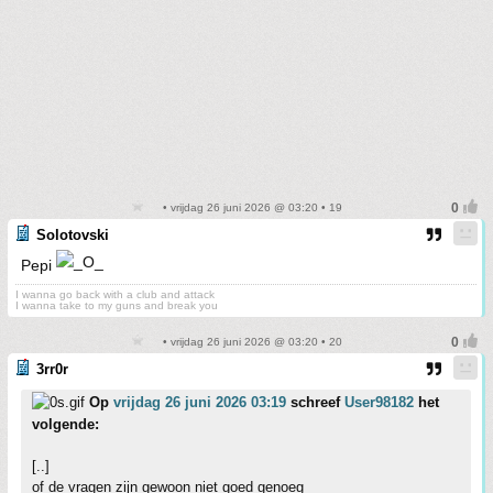
• vrijdag 26 juni 2026 @ 03:20 • 19
Solotovski
Pepi
I wanna go back with a club and attack
I wanna take to my guns and break you
• vrijdag 26 juni 2026 @ 03:20 • 20
3rr0r
Op
vrijdag 26 juni 2026 03:19
schreef
User98182
het
volgende:
[..]
of de vragen zijn gewoon niet goed genoeg