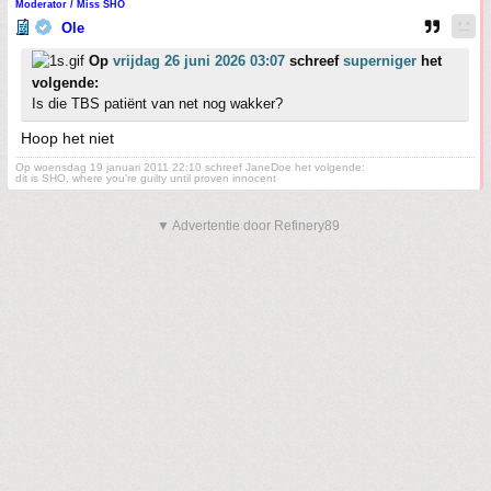
Moderator / Miss SHO
Ole
Op
vrijdag 26 juni 2026 03:07
schreef
superniger
het
volgende:
Is die TBS patiënt van net nog wakker?
Hoop het niet
Op woensdag 19 januari 2011 22:10 schreef JaneDoe het volgende:
dit is SHO, where you're guilty until proven innocent
▼ Advertentie door Refinery89