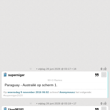
• vrijdag 26 juni 2026 @ 03:17 • 16
superniger
90+3 Ramos
Paraguay - Australië op scherm 1.
Op
woensdag 9 november 2016 06:02
schreef
Anonymousz
het volgende:
#superniger2020
• vrijdag 26 juni 2026 @ 03:19 • 17
User98182