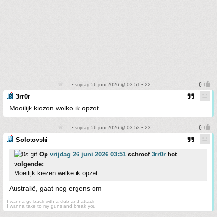
• vrijdag 26 juni 2026 @ 03:51 • 22
3rr0r
Moeilijk kiezen welke ik opzet
• vrijdag 26 juni 2026 @ 03:58 • 23
Solotovski
Op
vrijdag 26 juni 2026 03:51
schreef
3rr0r
het
volgende:
Moeilijk kiezen welke ik opzet
Australië, gaat nog ergens om
I wanna go back with a club and attack
I wanna take to my guns and break you