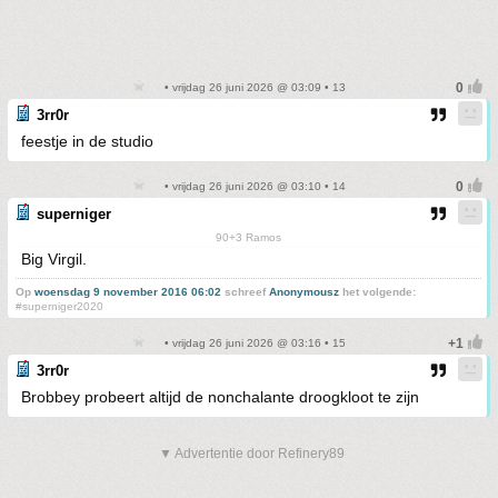
• vrijdag 26 juni 2026 @ 03:09 • 13
3rr0r
feestje in de studio
• vrijdag 26 juni 2026 @ 03:10 • 14
superniger
90+3 Ramos
Big Virgil.
Op
woensdag 9 november 2016 06:02
schreef
Anonymousz
het volgende:
#superniger2020
• vrijdag 26 juni 2026 @ 03:16 • 15
3rr0r
Brobbey probeert altijd de nonchalante droogkloot te zijn
▼ Advertentie door Refinery89