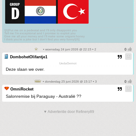
\[i\]Put me on a pedestal and I'll only disappoint you
Tell me I'm exceptional and I promise to exploit you
Give me all your money and I'll make some origami honey
I think you're a joke but I don't find you very funny\[/i\]
• woensdag 24 juni 2026 @ 22:15 • 2
DombohetOlifantje1
UedaGernot
Deze slaan we over.
• donderdag 25 juni 2026 @ 15:17 • 3
OmniRocket
Salonremise bij Paraguay - Australië ??
▼ Advertentie door Refinery89