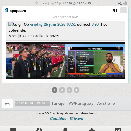
• vrijdag 26 juni 2026 @ 03:59 • 25
spapaars
Ver onder het NAP
Op
vrijdag 26 juni 2026 03:51
schreef
3rr0r
het
volgende:
Moeilijk kiezen welke ik opzet
1
2
3
Turkije - VS/Paraguay - Australië #1
wk
VRIJDAG 26 JUNI 04:00
steun FOK! en koop via een van deze links
Coolblue
Bitvavo