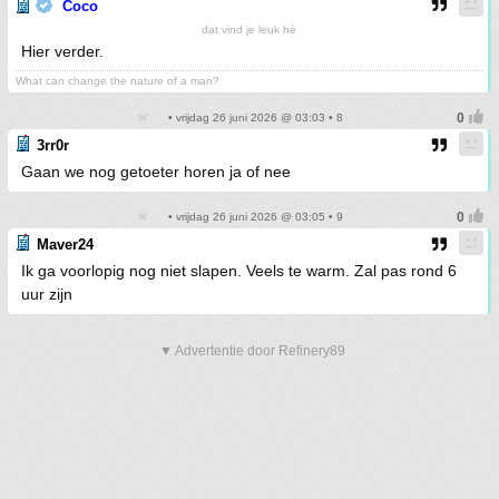
Coco
dat vind je leuk hè
Hier verder.
What can change the nature of a man?
• vrijdag 26 juni 2026 @ 03:03 • 8
3rr0r
Gaan we nog getoeter horen ja of nee
• vrijdag 26 juni 2026 @ 03:05 • 9
Maver24
Ik ga voorlopig nog niet slapen. Veels te warm. Zal pas rond 6
uur zijn
▼ Advertentie door Refinery89