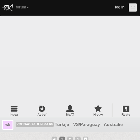
forum
log in
Index
Actief
MyAT
Nieuw
Reply
Turkije - VS/Paraguay - Australië #1
wk
VRIJDAG 26 JUNI 04:00
1
2
3