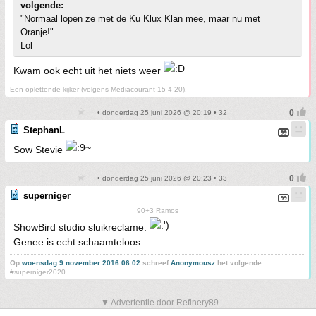
volgende:
"Normaal lopen ze met de Ku Klux Klan mee, maar nu met
Oranje!"
Lol
Kwam ook echt uit het niets weer
Een oplettende kijker (volgens Mediacourant 15-4-20).
• donderdag 25 juni 2026 @ 20:19 • 32
StephanL
Sow Stevie
• donderdag 25 juni 2026 @ 20:23 • 33
superniger
90+3 Ramos
ShowBird studio sluikreclame.
Genee is echt schaamteloos.
Op
woensdag 9 november 2016 06:02
schreef
Anonymousz
het volgende:
#superniger2020
▼ Advertentie door Refinery89