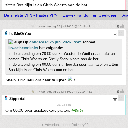
zitten Bas Nijhuis en Chris Woerts aan de bar.
De snelste VPN - FastestVPN
Zavvi - Fandom en Geekgear
An
• donderdag 25 juni 2026 @ 16:19 • 21
IsItMeOrYou
Op
donderdag 25 juni 2026 15:45
schreef
ikweethetookniet
het volgende:
In de uitzending om 20:00 uur zit Wouter de Winther aan tafel en
nemen Chris Woerts en Shelly Sterk plaats aan de bar.
In de uitzending om 00:00 uur zit Theo Janssen aan tafel en zitten
Bas Nijhuis en Chris Woerts aan de bar.
Shelly altijd leuk om naar te kijken
• donderdag 25 juni 2026 @ 16:24 • 22
Zipportal
DSIGoden
Om 00:00 over asielzoekers praten.
@3rr0r
▼ Advertentie door Refinery89