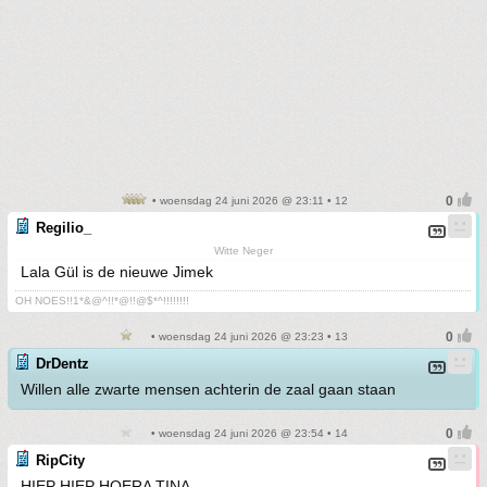
• woensdag 24 juni 2026 @ 23:11 • 12
Regilio_
Witte Neger
Lala Gül is de nieuwe Jimek
OH NOES!!1*&@^!!*@!!@$*^!!!!!!!!
• woensdag 24 juni 2026 @ 23:23 • 13
DrDentz
Willen alle zwarte mensen achterin de zaal gaan staan
• woensdag 24 juni 2026 @ 23:54 • 14
RipCity
HIEP HIEP HOERA TINA