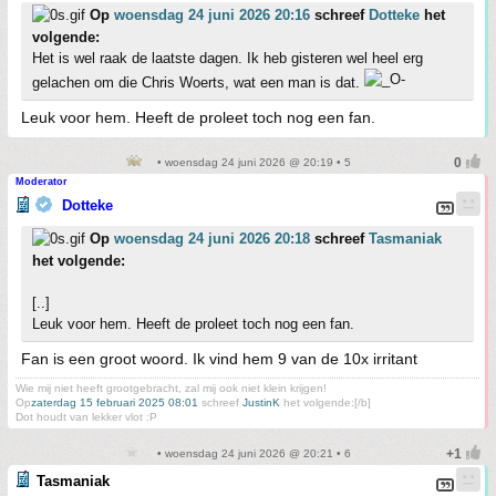
Op
woensdag 24 juni 2026 20:16
schreef
Dotteke
het
volgende:
Het is wel raak de laatste dagen. Ik heb gisteren wel heel erg
gelachen om die Chris Woerts, wat een man is dat.
Leuk voor hem. Heeft de proleet toch nog een fan.
• woensdag 24 juni 2026 @ 20:19 • 5
Moderator
Dotteke
Op
woensdag 24 juni 2026 20:18
schreef
Tasmaniak
het volgende:
[..]
Leuk voor hem. Heeft de proleet toch nog een fan.
Fan is een groot woord. Ik vind hem 9 van de 10x irritant
Wie mij niet heeft grootgebracht, zal mij ook niet klein krijgen!
Op
zaterdag 15 februari 2025 08:01
schreef
JustinK
het volgende:[/b]
Dot houdt van lekker vlot :P
• woensdag 24 juni 2026 @ 20:21 • 6
Tasmaniak