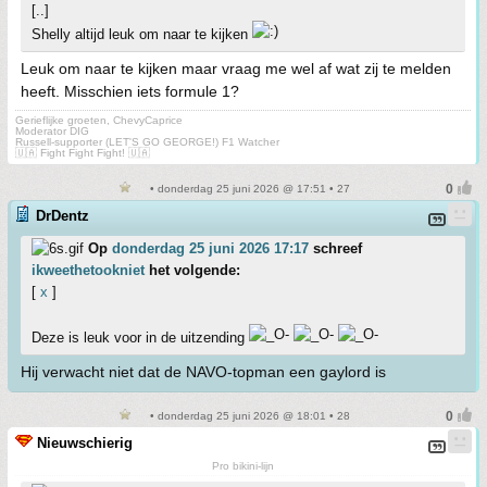
[..]
Shelly altijd leuk om naar te kijken
Leuk om naar te kijken maar vraag me wel af wat zij te melden
heeft. Misschien iets formule 1?
Gerieflijke groeten, ChevyCaprice
Moderator DIG
Russell-supporter (LET'S GO GEORGE!) F1 Watcher
🇺🇦 Fight Fight Fight! 🇺🇦
• donderdag 25 juni 2026 @ 17:51 • 27
DrDentz
Op
donderdag 25 juni 2026 17:17
schreef
ikweethetookniet
het volgende:
[
x
]
Deze is leuk voor in de uitzending
Hij verwacht niet dat de NAVO-topman een gaylord is
• donderdag 25 juni 2026 @ 18:01 • 28
Nieuwschierig
Pro bikini-lijn