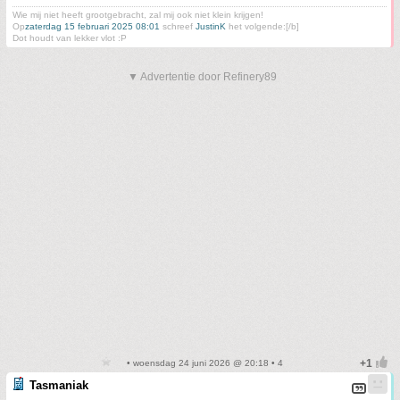
Wie mij niet heeft grootgebracht, zal mij ook niet klein krijgen!
Op
zaterdag 15 februari 2025 08:01
schreef
JustinK
het volgende:[/b]
Dot houdt van lekker vlot :P
▼ Advertentie door Refinery89
• woensdag 24 juni 2026 @ 20:18 • 4
Tasmaniak