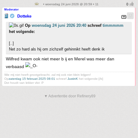
• woensdag 24 juni 2026 @ 20:59 • 11
Moderator
Dotteke
Op
woensdag 24 juni 2026 20:40
schreef
timmmmm
het volgende:
[..]
Net zo hard als hij om zichzelf gehinnikt heeft denk ik
Wilfred kwam ook niet meer b ij en Merel was meer dan
verbaasd
Wie mij niet heeft grootgebracht, zal mij ook niet klein krijgen!
Op
zaterdag 15 februari 2025 08:01
schreef
JustinK
het volgende:[/b]
Dot houdt van lekker vlot :P
▼ Advertentie door Refinery89