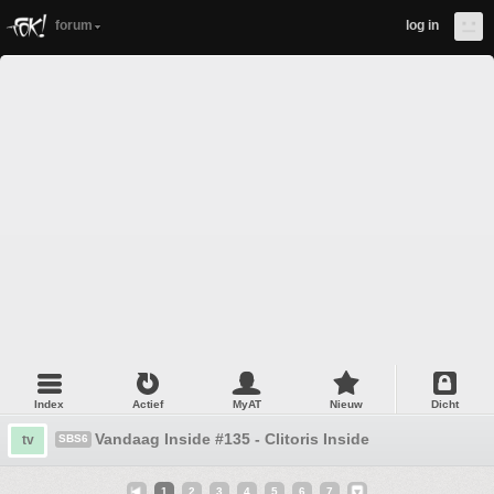
forum
log in
Index
Actief
MyAT
Nieuw
Dicht
Vandaag Inside #135 - Clitoris Inside
tv
SBS6
1
2
3
4
5
6
7