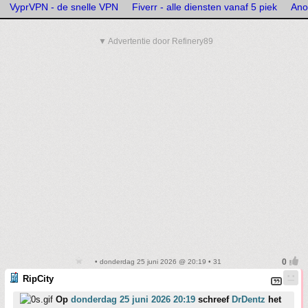
VyprVPN - de snelle VPN
Fiverr - alle diensten vanaf 5 piek
Ano
▼ Advertentie door Refinery89
• donderdag 25 juni 2026 @ 20:19 • 31
RipCity
Op
donderdag 25 juni 2026 20:19
schreef
DrDentz
het