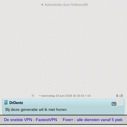
▼ Advertentie door Refinery89
• woensdag 24 juni 2026 @ 20:41 • 10
DrDentz
Bij deze generatie wil ik niet horen
De snelste VPN - FastestVPN
Fiverr - alle diensten vanaf 5 piek