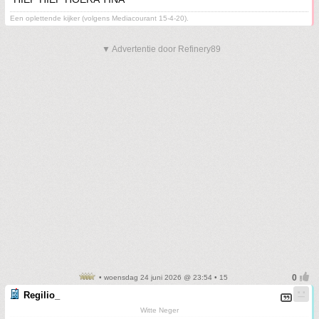
Een oplettende kijker (volgens Mediacourant 15-4-20).
▼ Advertentie door Refinery89
• woensdag 24 juni 2026 @ 23:54 • 15
Regilio_
Witte Neger