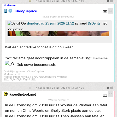
• donderdag 25 juni 2026 @ 14:59 • 19
Moderator
ChevyCaprice
Multidisciplinair simcoureur
Op
donderdag 25 juni 2026 11:52
schreef
DrDentz
het
volgende:
Wat een achterlijke fophef is dit nou weer
“Wit racisme gaat doordruppelen in de samenleving” HAHAHA
Duk ouwe boosmensch.
Gerieflijke groeten, ChevyCaprice
Moderator DIG
Russell-supporter (LET'S GO GEORGE!) F1 Watcher
🇺🇦 Fight Fight Fight! 🇺🇦
• donderdag 25 juni 2026 @ 15:45 • 20
ikweethetookniet
Weet jij het wel ?
In de uitzending om 20:00 uur zit Wouter de Winther aan tafel
en nemen Chris Woerts en Shelly Sterk plaats aan de bar.
In de uitzending om 00:00 uur zit Theo Janssen aan tafel en