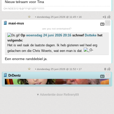
Nieuw telraam voor Tina
OH NOES!!1*&@^!!*@!!@$*^!!!!!!!!
• donderdag 25 juni 2026 @ 11:45 • 16
maxi-mus
are you not entertained?
Op
woensdag 24 juni 2026 20:16
schreef
Dotteke
het
volgende:
Het is wel raak de laatste dagen. Ik heb gisteren wel heel erg
gelachen om die Chris Woerts, wat een man is dat.
Een enorme randdebiel ja.
• donderdag 25 juni 2026 @ 11:52 • 17
DrDentz
▼ Advertentie door Refinery89