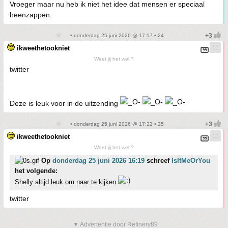
Vroeger maar nu heb ik niet het idee dat mensen er speciaal
heenzappen.
• donderdag 25 juni 2026 @ 17:17 • 24
ikweethetookniet
Weet jij het wel ?
twitter
Deze is leuk voor in de uitzending
• donderdag 25 juni 2026 @ 17:22 • 25
ikweethetookniet
Weet jij het wel ?
Op
donderdag 25 juni 2026 16:19
schreef
IsItMeOrYou
het volgende:
Shelly altijd leuk om naar te kijken
twitter
▼ Advertentie door Refinery89