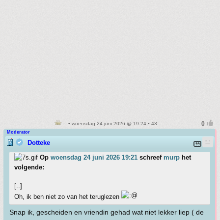
• woensdag 24 juni 2026 @ 19:24 • 43
Moderator
Dotteke
Op
woensdag 24 juni 2026 19:21
schreef
murp
het
volgende:
[..]
Oh, ik ben niet zo van het teruglezen
Snap ik, gescheiden en vriendin gehad wat niet lekker liep ( de