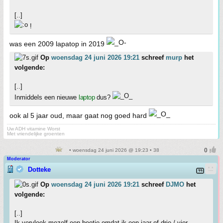
[..]
!
was een 2009 lapatop in 2019
Op
woensdag 24 juni 2026 19:21
schreef
murp
het
volgende:
[..]
Inmiddels een nieuwe
laptop
dus?
ook al 5 jaar oud, maar gaat nog goed hard
Uw ADH vitamine Worst
Met vriendelijke groenten
• woensdag 24 juni 2026 @ 19:23 • 38
Moderator
Dotteke
Op
woensdag 24 juni 2026 19:21
schreef
DJMO
het
volgende:
[..]
Ik vervloek mezelf een beetje omdat ik een jaar of drie / vier