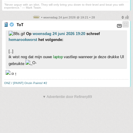
“Never argue with an idiot. They will only bring you down to their level and beat you with
experience.” ― Mark Twain.
• woensdag 24 juni 2026 @ 19:21 • 28
ToT
Op
woensdag 24 juni 2026 19:20
schreef
hemarookworst
het volgende:
[..]
ik wist nog dat mijn ouwe
laptop
vastliep wanneer je deze drukke UI
gebruikte
!
ONZ / [PAINT] Onzin Paints! #2
▼ Advertentie door Refinery89