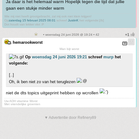
Ja daar is het helemaal warm Hopelijk tegen die tijd dat jullie
gaan een stukje minder warm
Wie mij niet heeft grootgebracht, zal mij ook niet klein krijgen!
Op
zaterdag 15 februari 2025 08:01
schreef
JustinK
het volgende:[/b]
Dot houdt van lekker vlot :P
• woensdag 24 juni 2026 @ 19:24 • 42
hemarookworst
Man bijt worst
Op
woensdag 24 juni 2026 19:21
schreef
murp
het
volgende:
[..]
Oh, ik ben niet zo van het teruglezen
niet de dts topics uitgeprint hebben op wcrollen
Uw ADH vitamine Worst
Met vriendelijke groenten
▼ Advertentie door Refinery89