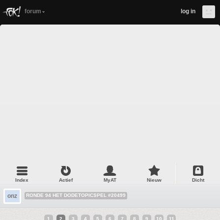
forum
log in
Index
Actief
MyAT
Nieuw
Dicht
onz
RONDE 94 HET DODETOPICSPEL #20499
1
2
3
4
5
6
7
8
9
10
11