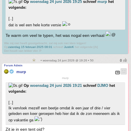
Op
woensdag 24 juni 2026 19:25
schreef
murp
het
volgende:
[..]
dat is wel een hele korte versie
Te warm om veel te typen, het was nogal een verhaal
Wie mij niet heeft grootgebracht, zal mij ook niet klein krijgen!
Op
zaterdag 15 februari 2025 08:01
schreef
JustinK
het volgende:[/b]
Dot houdt van lekker vlot :P
• woensdag 24 juni 2026 @ 19:26 • 50
Forum Admin
murp
murp
Op
woensdag 24 juni 2026 19:21
schreef
DJMO
het
volgende:
[..]
Ik vervloek mezelf een beetje omdat ik een jaar of drie / vier
geleden een keer geroepen heb hier dat ik de zon meeneem als ik
op vakantie ga
Zit je in een tent oid?