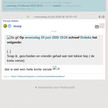
Wie mij niet heeft grootgebracht, zal mij ook niet klein krijgen!
Op
zaterdag 15 februari 2025 08:01
schreef
JustinK
het volgende:[/b]
Dot houdt van lekker vlot :P
• woensdag 24 juni 2026 @ 19:25 • 47
Forum Admin
murp
murp
Op
woensdag 24 juni 2026 19:24
schreef
Dotteke
het
volgende:
[..]
Snap ik, gescheiden en vriendin gehad wat niet lekker liep ( de
korte versie)
dat is wel een hele korte versie
spam:
https://www.instagram.com/vanzwartwitnaarkleur/
▼ Advertentie door Refinery89