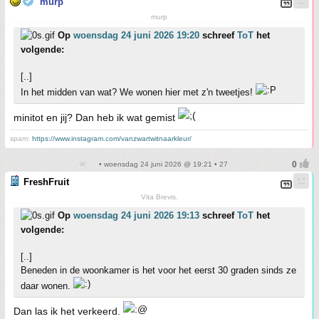
murp
murp
Op
woensdag 24 juni 2026 19:20
schreef
ToT
het
volgende:
[..]
In het midden van wat? We wonen hier met z'n tweetjes!
minitot en jij? Dan heb ik wat gemist
spam:
https://www.instagram.com/vanzwartwitnaarkleur/
• woensdag 24 juni 2026 @ 19:21 • 27
FreshFruit
Vita Brevis.
Op
woensdag 24 juni 2026 19:13
schreef
ToT
het
volgende:
[..]
Beneden in de woonkamer is het voor het eerst 30 graden sinds ze
daar wonen.
Dan las ik het verkeerd.