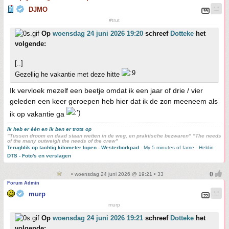
DJMO
#trut
Op
woensdag 24 juni 2026 19:20
schreef
Dotteke
het
volgende:
[..]
Gezellig he vakantie met deze hitte
Ik vervloek mezelf een beetje omdat ik een jaar of drie / vier
geleden een keer geroepen heb hier dat ik de zon meeneem als
ik op vakantie ga
Ik heb er één en ik ben er trots op
"Tussen droom en daad staan wetten in de weg, en praktische bezwaren" "The needs
of the many outweigh the needs of the crew"
Terugblik op tachtig kilometer lopen
-
Westerborkpad
-
My 5 minutes of fame
-
Heldin
DTS - Foto's en verslagen
• woensdag 24 juni 2026 @ 19:21 • 33
Forum Admin
murp
murp
Op
woensdag 24 juni 2026 19:21
schreef
Dotteke
het
volgende: