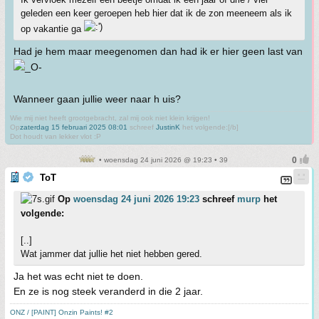
geleden een keer geroepen heb hier dat ik de zon meeneem als ik
op vakantie ga
Had je hem maar meegenomen dan had ik er hier geen last van
Wanneer gaan jullie weer naar h uis?
Wie mij niet heeft grootgebracht, zal mij ook niet klein krijgen!
Op
zaterdag 15 februari 2025 08:01
schreef
JustinK
het volgende:[/b]
Dot houdt van lekker vlot :P
• woensdag 24 juni 2026 @ 19:23 • 39
ToT
Op
woensdag 24 juni 2026 19:23
schreef
murp
het
volgende:
[..]
Wat jammer dat jullie het niet hebben gered.
Ja het was echt niet te doen.
En ze is nog steek veranderd in die 2 jaar.
ONZ / [PAINT] Onzin Paints! #2