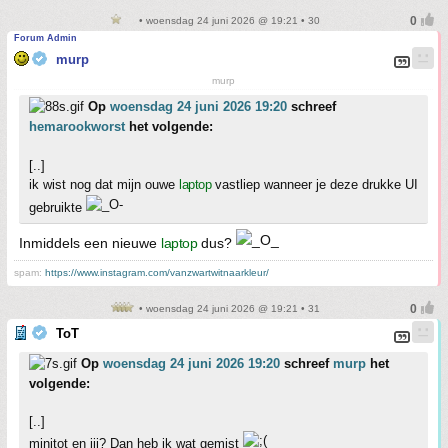
• woensdag 24 juni 2026 @ 19:21 • 30
Forum Admin
murp
murp
Op
woensdag 24 juni 2026 19:20
schreef
hemarookworst
het volgende:
[..]
ik wist nog dat mijn ouwe
laptop
vastliep wanneer je deze drukke UI
gebruikte
Inmiddels een nieuwe
laptop
dus?
spam:
https://www.instagram.com/vanzwartwitnaarkleur/
• woensdag 24 juni 2026 @ 19:21 • 31
ToT
Op
woensdag 24 juni 2026 19:20
schreef
murp
het
volgende:
[..]
minitot en jij? Dan heb ik wat gemist