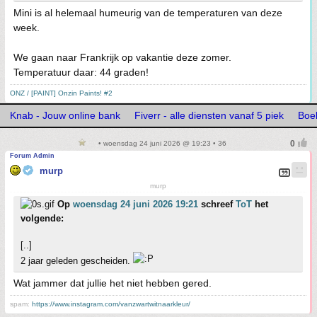
Mini is al helemaal humeurig van de temperaturen van deze
week.
We gaan naar Frankrijk op vakantie deze zomer.
Temperatuur daar: 44 graden!
ONZ / [PAINT] Onzin Paints! #2
Knab - Jouw online bank
Fiverr - alle diensten vanaf 5 piek
Boe
• woensdag 24 juni 2026 @ 19:23 • 36
Forum Admin
murp
murp
Op
woensdag 24 juni 2026 19:21
schreef
ToT
het
volgende:
[..]
2 jaar geleden gescheiden.
Wat jammer dat jullie het niet hebben gered.
spam:
https://www.instagram.com/vanzwartwitnaarkleur/