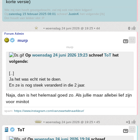
korte versie)
Wie mij niet heeft grootgebracht, zal mij ook niet klein krijgen!
Op
zaterdag 15 februari 2025 08:01
schreef
JustinK
het volgende:[/b]
Dot houdt van lekker vlot :P
• woensdag 24 juni 2026 @ 19:25 • 44
Forum Admin
murp
murp
Op
woensdag 24 juni 2026 19:23
schreef
ToT
het
volgende:
[..]
Ja het was echt niet te doen.
En ze is nog steek veranderd in die 2 jaar.
Naja, dan is het helemaal goed zo. Als jullie maar allebei lief zijn
voor minitot
spam:
https://www.instagram.com/vanzwartwitnaarkleur/
• woensdag 24 juni 2026 @ 19:25 • 45
ToT
Op
woensdag 24 juni 2026 19:24
schreef