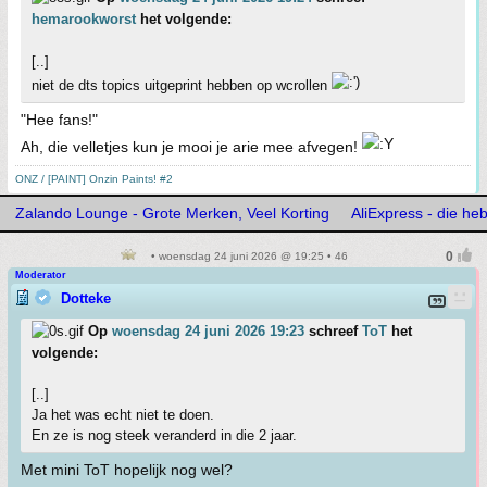
hemarookworst
het volgende:
[..]
niet de dts topics uitgeprint hebben op wcrollen
"Hee fans!"
Ah, die velletjes kun je mooi je arie mee afvegen!
ONZ / [PAINT] Onzin Paints! #2
Zalando Lounge - Grote Merken, Veel Korting
AliExpress - die h
• woensdag 24 juni 2026 @ 19:25 • 46
Moderator
Dotteke
Op
woensdag 24 juni 2026 19:23
schreef
ToT
het
volgende:
[..]
Ja het was echt niet te doen.
En ze is nog steek veranderd in die 2 jaar.
Met mini ToT hopelijk nog wel?