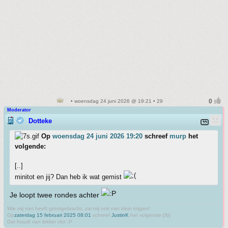
• woensdag 24 juni 2026 @ 19:21 • 29
Moderator
Dotteke
Op
woensdag 24 juni 2026 19:20
schreef
murp
het
volgende:
[..]
minitot en jij? Dan heb ik wat gemist
Je loopt twee rondes achter
Wie mij niet heeft grootgebracht, zal mij ook niet klein krijgen!
Op
zaterdag 15 februari 2025 08:01
schreef
JustinK
het volgende:[/b]
Dot houdt van lekker vlot :P