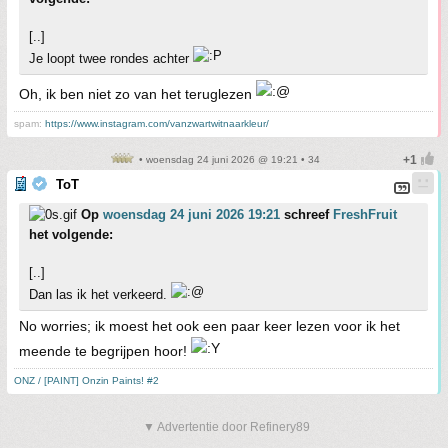
[..]
Je loopt twee rondes achter
Oh, ik ben niet zo van het teruglezen
spam:
https://www.instagram.com/vanzwartwitnaarkleur/
• woensdag 24 juni 2026 @ 19:21 • 34
ToT
Op
woensdag 24 juni 2026 19:21
schreef
FreshFruit
het volgende:
[..]
Dan las ik het verkeerd.
No worries; ik moest het ook een paar keer lezen voor ik het
meende te begrijpen hoor!
ONZ / [PAINT] Onzin Paints! #2
▼ Advertentie door Refinery89