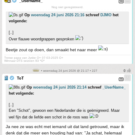
_UserName_
Nog niet geregistreerd.
Op
woensdag 24 juni 2026 21:16
schreef
DJMO
het
volgende:
[..]
Over flauwe woordgrappen gesproken
Beetje zout op doen, dan smaakt het naar meer
Trotse papa van Jyske O+ 07-03-2025 O+
Winnaar DTS seizoen 93 *O*
• woensdag 24 juni 2026 @ 21:17 • 227
ToT
Op
woensdag 24 juni 2026 21:14
schreef
_UserName_
het volgende:
[..]
Een "Schot", gewoon een Nederlander die is geëmigreerd. Maar
wel fijn dat de liefde een schot in de roos was
Ja nee ze was echt met iemand uit dat land getrouwd, maar ik
denk dat die meer een houding had van: "Ja schat, helemaal