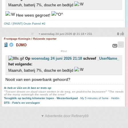
Maarruh, batterij 7%, douche en bedtijd
Hee wees gegroet!
ONZ / [PAINT] Onzin Paints! #2
• woensdag 24 juni 2026 @ 21:18 • 231
Frontpage Koningin / Reizende reporter
DJMO
#trut
Op
woensdag 24 juni 2026 21:18
schreef
_UserName_
het volgende:
Maarruh, batterij 7%, douche en bedtijd
Nooit van een powerbank gehoord?
Ik heb er één en ik ben er trots op
"Tussen droom en daad staan wetten in de weg, en praktische bezwaren" "The needs
of the many outweigh the needs of the crew"
Terugblik op tachtig kilometer lopen
-
Westerborkpad
-
My 5 minutes of fame
-
Heldin
DTS - Foto's en verslagen
▼ Advertentie door Refinery89