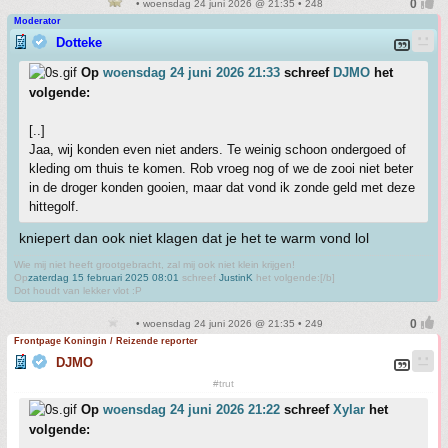
• woensdag 24 juni 2026 @ 21:35 • 248
Moderator
Dotteke
Op
woensdag 24 juni 2026 21:33
schreef
DJMO
het
volgende:
[..]
Jaa, wij konden even niet anders. Te weinig schoon ondergoed of
kleding om thuis te komen. Rob vroeg nog of we de zooi niet beter
in de droger konden gooien, maar dat vond ik zonde geld met deze
hittegolf.
kniepert dan ook niet klagen dat je het te warm vond lol
Wie mij niet heeft grootgebracht, zal mij ook niet klein krijgen!
Op
zaterdag 15 februari 2025 08:01
schreef
JustinK
het volgende:[/b]
Dot houdt van lekker vlot :P
• woensdag 24 juni 2026 @ 21:35 • 249
Frontpage Koningin / Reizende reporter
DJMO
#trut
Op
woensdag 24 juni 2026 21:22
schreef
Xylar
het
volgende: