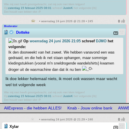
Wie mij niet heeft grootgebracht, zal mij ook niet klein krijgen!
Op
zaterdag 15 februari 2025 08:01
schreef
JustinK
het volgende:[/b]
Dot houdt van lekker vlot :P
• woensdag 24 juni 2026 @ 21:28 • 245
Moderator
Dotteke
Op
woensdag 24 juni 2026 21:05
schreef
DJMO
het
volgende:
Ik den doorweekt van het zweet. We hebben vanavond een was
gedraaid, en die heb ik net staan ophangen, maar sommige
kledingstukken (vooral m'n sneldrogende wandelshirts) kwamen
droger uit de wasmachine dan dat ik nu ben
Ik doe lekker helemaal niets, ik moet ook wassen maar wacht
wel tot volgende week
Wie mij niet heeft grootgebracht, zal mij ook niet klein krijgen!
Op
zaterdag 15 februari 2025 08:01
schreef
JustinK
het volgende:[/b]
Dot houdt van lekker vlot :P
AliExpress - die hebben ALLES!
Knab - Jouw online bank
ANWB 
• woensdag 24 juni 2026 @ 21:29 • 246
Xylar