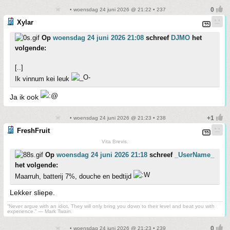
• woensdag 24 juni 2026 @ 21:22 • 237
Xylar
Op
woensdag 24 juni 2026 21:08
schreef
DJMO
het
volgende:
[..]
Ik vinnum kei leuk
Ja ik ook
• woensdag 24 juni 2026 @ 21:23 • 238
FreshFruit
Vita Brevis.
Op
woensdag 24 juni 2026 21:18
schreef
_UserName_
het volgende:
Maarruh, batterij 7%, douche en bedtijd
Lekker sliepe.
“Never argue with an idiot. They will only bring you down to their level and beat you with
experience.” ― Mark Twain.
• woensdag 24 juni 2026 @ 21:23 • 239