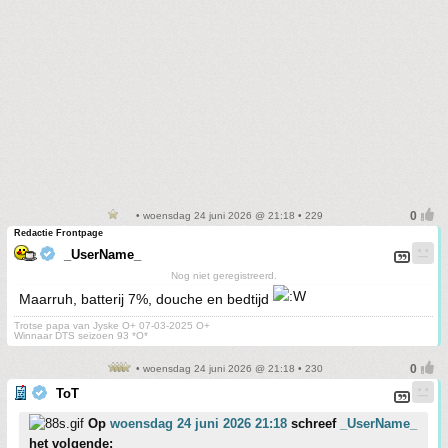
• woensdag 24 juni 2026 @ 21:18 • 229
Redactie Frontpage
_UserName_
Nog niet geregistreerd.
Maarruh, batterij 7%, douche en bedtijd
Trotse papa van Jyske O+ 07-03-2025 O+
Winnaar DTS seizoen 93 *O*
• woensdag 24 juni 2026 @ 21:18 • 230
ToT
Op
woensdag 24 juni 2026 21:18
schreef
_UserName_
het volgende: