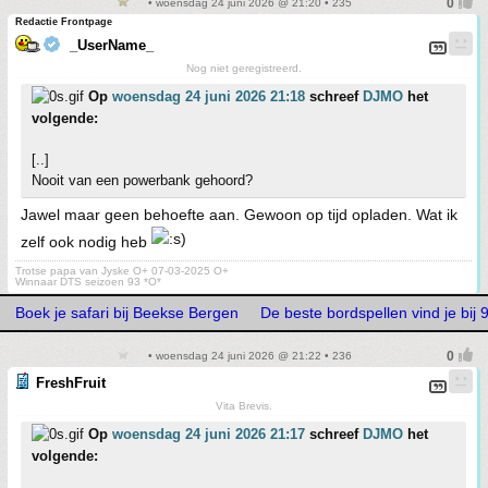
• woensdag 24 juni 2026 @ 21:20 • 235
Redactie Frontpage
_UserName_
Nog niet geregistreerd.
Op
woensdag 24 juni 2026 21:18
schreef
DJMO
het
volgende:
[..]
Nooit van een powerbank gehoord?
Jawel maar geen behoefte aan. Gewoon op tijd opladen. Wat ik
zelf ook nodig heb
Trotse papa van Jyske O+ 07-03-2025 O+
Winnaar DTS seizoen 93 *O*
Boek je safari bij Beekse Bergen
De beste bordspellen vind je bi
• woensdag 24 juni 2026 @ 21:22 • 236
FreshFruit
Vita Brevis.
Op
woensdag 24 juni 2026 21:17
schreef
DJMO
het
volgende: