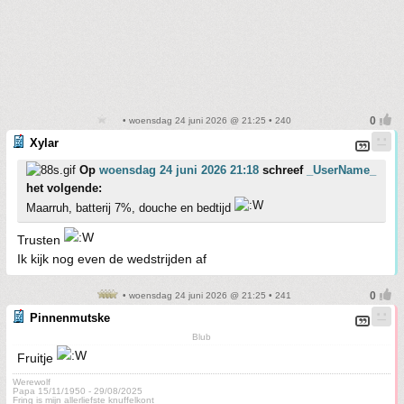
• woensdag 24 juni 2026 @ 21:25 • 240
Xylar
Op
woensdag 24 juni 2026 21:18
schreef
_UserName_
het volgende:
Maarruh, batterij 7%, douche en bedtijd
Trusten
Ik kijk nog even de wedstrijden af
• woensdag 24 juni 2026 @ 21:25 • 241
Pinnenmutske
Blub
Fruitje
Werewolf
Papa 15/11/1950 - 29/08/2025
Fring is mijn allerliefste knuffelkont