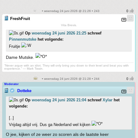
• woensdag 24 juni 2026 @ 21:26 • 243
FreshFruit
Vita Brevis.
Op
woensdag 24 juni 2026 21:25
schreef
Pinnenmutske
het volgende:
Fruitje
Dame Mutske.
“Never argue with an idiot. They will only bring you down to their level and beat you with
experience.” ― Mark Twain.
• woensdag 24 juni 2026 @ 21:28 • 244
Moderator
Dotteke
Op
woensdag 24 juni 2026 21:04
schreef
Xylar
het
volgende:
[..]
Vrijdag altijd vrij. Dus ga Nederland wel kijken
O jee, kijken of ze weer zo scoren als de laatste keer