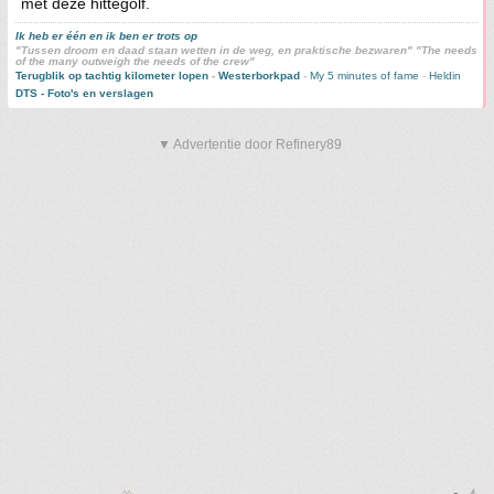
met deze hittegolf.
Ik heb er één en ik ben er trots op
"Tussen droom en daad staan wetten in de weg, en praktische bezwaren" "The needs
of the many outweigh the needs of the crew"
Terugblik op tachtig kilometer lopen
-
Westerborkpad
-
My 5 minutes of fame
-
Heldin
DTS - Foto's en verslagen
▼ Advertentie door Refinery89