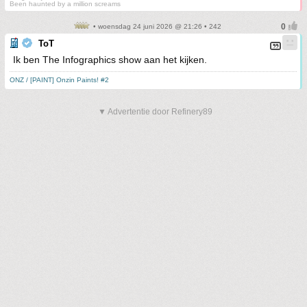
Been haunted by a million screams
• woensdag 24 juni 2026 @ 21:26 • 242
ToT
Ik ben The Infographics show aan het kijken.
ONZ / [PAINT] Onzin Paints! #2
▼ Advertentie door Refinery89