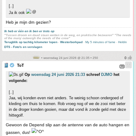
[..]
Ja ik ook
Heb je mijn dm gezien?
Ik heb er één en ik ben er trots op
"Tussen droom en daad staan wetten in de weg, en praktische bezwaren" "The needs
of the many outweigh the needs of the crew"
Terugblik op tachtig kilometer lopen
-
Westerborkpad
-
My 5 minutes of fame
-
Heldin
DTS - Foto's en verslagen
• woensdag 24 juni 2026 @ 21:35 • 250
ToT
Op
woensdag 24 juni 2026 21:33
schreef
DJMO
het
volgende:
[..]
Jaa, wij konden even niet anders. Te weinig schoon ondergoed of
kleding om thuis te komen. Rob vroeg nog of we de zooi niet beter
in de droger konden gooien, maar dat vond ik zonde geld met deze
hittegolf.
Gewoon de Depend slip aan de antenne van de auto hangen en
gassen, dus!