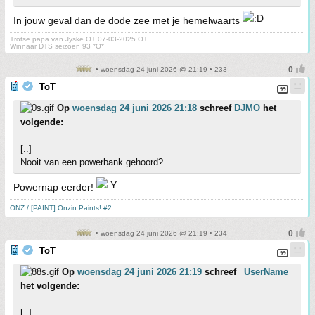
In jouw geval dan de dode zee met je hemelwaarts
Trotse papa van Jyske O+ 07-03-2025 O+
Winnaar DTS seizoen 93 *O*
• woensdag 24 juni 2026 @ 21:19 • 233
ToT
Op
woensdag 24 juni 2026 21:18
schreef
DJMO
het
volgende:
[..]
Nooit van een powerbank gehoord?
Powernap eerder!
ONZ / [PAINT] Onzin Paints! #2
• woensdag 24 juni 2026 @ 21:19 • 234
ToT
Op
woensdag 24 juni 2026 21:19
schreef
_UserName_
het volgende:
[..]