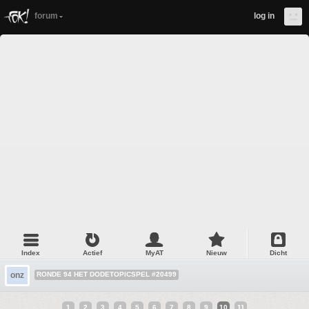
forum
log in
Index
Actief
MyAT
Nieuw
Dicht
onz
RONDE 94 HET DODETOPICSPEL #20499
1
2
3
4
5
6
7
8
9
10
11