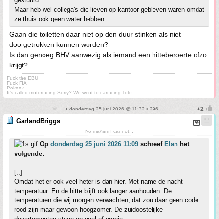
gestuurd.
Maar heb wel collega's die lieven op kantoor gebleven waren omdat
ze thuis ook geen water hebben.
Gaan die toiletten daar niet op den duur stinken als niet
doorgetrokken kunnen worden?
Is dan genoeg BHV aanwezig als iemand een hitteberoerte ofzo
krijgt?
Fuck the EBU
Fuck FIA
Pakaak
It's called motorracing.Sorry? We went to carracing Toto
• donderdag 25 juni 2026 @ 11:32 • 296
GarlandBriggs
No ma\'am I cannot...
Op
donderdag 25 juni 2026 11:09
schreef
Elan
het
volgende:
[..]
Omdat het er ook veel heter is dan hier. Met name de nacht
temperatuur. En de hitte blijft ook langer aanhouden. De
temperaturen die wij morgen verwachten, dat zou daar geen code
rood zijn maar gewoon hoogzomer. De zuidoostelijke
departementen staan op geel of oranje.