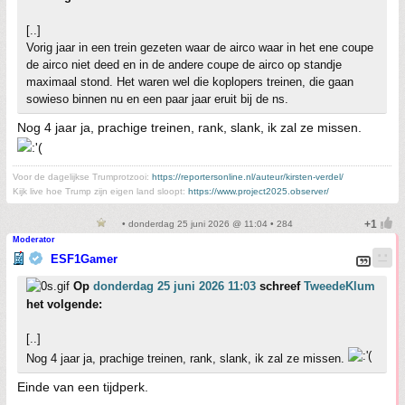
[..]
Vorig jaar in een trein gezeten waar de airco waar in het ene coupe
de airco niet deed en in de andere coupe de airco op standje
maximaal stond. Het waren wel die koplopers treinen, die gaan
sowieso binnen nu en een paar jaar eruit bij de ns.
Nog 4 jaar ja, prachige treinen, rank, slank, ik zal ze missen.
Voor de dagelijkse Trumprotzooi:
https://reportersonline.nl/auteur/kirsten-verdel/
Kijk live hoe Trump zijn eigen land sloopt:
https://www.project2025.observer/
• donderdag 25 juni 2026 @ 11:04 • 284
Moderator
ESF1Gamer
Op
donderdag 25 juni 2026 11:03
schreef
TweedeKlum
het volgende:
[..]
Nog 4 jaar ja, prachige treinen, rank, slank, ik zal ze missen.
Einde van een tijdperk.