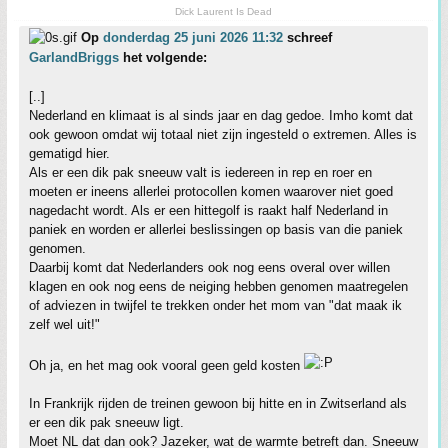
Dick Laurent Is Dead
Op
donderdag 25 juni 2026 11:32
schreef
GarlandBriggs
het volgende:
[..]
Nederland en klimaat is al sinds jaar en dag gedoe. Imho komt dat
ook gewoon omdat wij totaal niet zijn ingesteld o extremen. Alles is
gematigd hier.
Als er een dik pak sneeuw valt is iedereen in rep en roer en
moeten er ineens allerlei protocollen komen waarover niet goed
nagedacht wordt. Als er een hittegolf is raakt half Nederland in
paniek en worden er allerlei beslissingen op basis van die paniek
genomen.
Daarbij komt dat Nederlanders ook nog eens overal over willen
klagen en ook nog eens de neiging hebben genomen maatregelen
of adviezen in twijfel te trekken onder het mom van "dat maak ik
zelf wel uit!"
Oh ja, en het mag ook vooral geen geld kosten
In Frankrijk rijden de treinen gewoon bij hitte en in Zwitserland als
er een dik pak sneeuw ligt.
Moet NL dat dan ook? Jazeker, wat de warmte betreft dan. Sneeuw