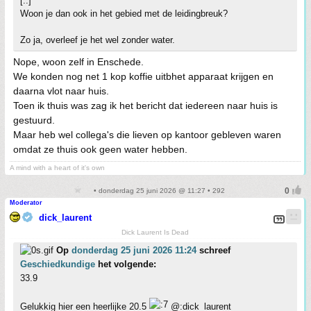
[..]
Woon je dan ook in het gebied met de leidingbreuk?
Zo ja, overleef je het wel zonder water.
Nope, woon zelf in Enschede.
We konden nog net 1 kop koffie uitbhet apparaat krijgen en
daarna vlot naar huis.
Toen ik thuis was zag ik het bericht dat iedereen naar huis is
gestuurd.
Maar heb wel collega's die lieven op kantoor gebleven waren
omdat ze thuis ook geen water hebben.
A mind with a heart of it's own
• donderdag 25 juni 2026 @ 11:27 • 292
Moderator
dick_laurent
Dick Laurent Is Dead
Op
donderdag 25 juni 2026 11:24
schreef
Geschiedkundige
het volgende:
33.9
Gelukkig hier een heerlijke 20.5
@:dick_laurent