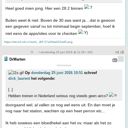
Heel goed mien jong. Hier een 28.2 binnen
Buiten weet ik niet. Boven de 30 sws want ja....dat is gewoon
een gegeven vanaf nu tot minimaal begin september, hoef ik
niet eens de apps/sites voor te checken
https://mir-s3-cdn-cf.beh(...)95.57a26da022ad5.png
• donderdag 25 juni 2026 @ 11:29 • 293
DrMarten
hhhmmmm
Op
donderdag 25 juni 2026 10:51
schreef
dick_laurent
het volgende:
[..]
Hebben treinen in Nederland serieus nog steeds geen airco?
doorgaand wel, al vallen ze nog wel eens uit. En dan moet je
nog naar het station, wachten op een heet perron etc...
Ik heb sowieso een bloedhekel aan het ov, maar als het zo