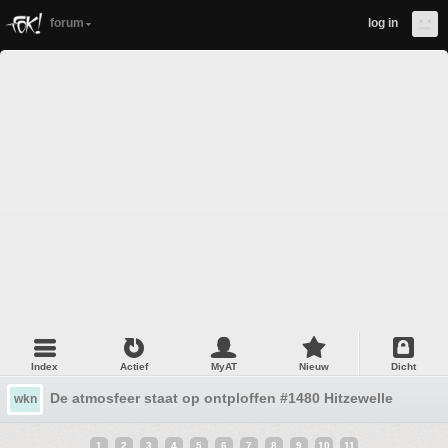
forum
log in
Index
Actief
MyAT
Nieuw
Dicht
De atmosfeer staat op ontploffen #1480 Hitzewelle
wkn
1
2
3
4
5
6
7
8
9
10
11