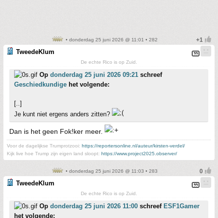
• donderdag 25 juni 2026 @ 11:01 • 282
TweedeKlum
De echte Rico is op Zuid.
Op
donderdag 25 juni 2026 09:21
schreef
Geschiedkundige
het volgende:
[..]
Je kunt niet ergens anders zitten?
Dan is het geen Fok!ker meer.
Voor de dagelijkse Trumprotzooi:
https://reportersonline.nl/auteur/kirsten-verdel/
Kijk live hoe Trump zijn eigen land sloopt:
https://www.project2025.observer/
• donderdag 25 juni 2026 @ 11:03 • 283
TweedeKlum
De echte Rico is op Zuid.
Op
donderdag 25 juni 2026 11:00
schreef
ESF1Gamer
het volgende: