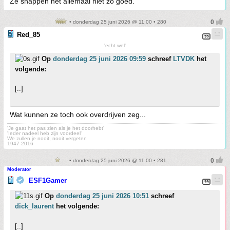
Ze snappen het allemaal niet zo goed.
• donderdag 25 juni 2026 @ 11:00 • 280
Red_85
'echt wel'
Op
donderdag 25 juni 2026 09:59
schreef
LTVDK
het
volgende:
[..]
Wat kunnen ze toch ook overdrijven zeg...
'Je gaat het pas zien als je het doorhebt'
'Ieder nadeel heb zijn voordeel'
We zullen je nooit, nooit vergeten
1947-2016
• donderdag 25 juni 2026 @ 11:00 • 281
Moderator
ESF1Gamer
Op
donderdag 25 juni 2026 10:51
schreef
dick_laurent
het volgende:
[..]