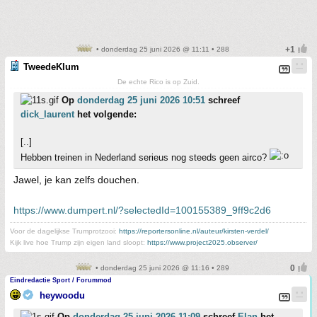
• donderdag 25 juni 2026 @ 11:11 • 288
TweedeKlum
De echte Rico is op Zuid.
Op
donderdag 25 juni 2026 10:51
schreef
dick_laurent
het volgende:
[..]
Hebben treinen in Nederland serieus nog steeds geen airco?
Jawel, je kan zelfs douchen.
https://www.dumpert.nl/?selectedId=100155389_9ff9c2d6
Voor de dagelijkse Trumprotzooi:
https://reportersonline.nl/auteur/kirsten-verdel/
Kijk live hoe Trump zijn eigen land sloopt:
https://www.project2025.observer/
• donderdag 25 juni 2026 @ 11:16 • 289
Eindredactie Sport / Forummod
heywoodu
Op
donderdag 25 juni 2026 11:09
schreef
Elan
het