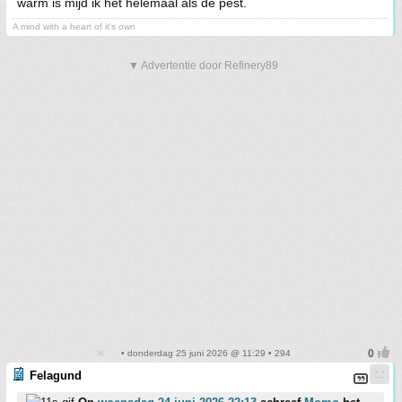
warm is mijd ik het helemaal als de pest.
A mind with a heart of it's own
▼ Advertentie door Refinery89
• donderdag 25 juni 2026 @ 11:29 • 294
Felagund