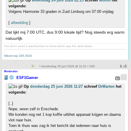
Op
woensdag 24 juni 2026 22:13
schreef
Momo
het
volgende:
Volgens Harmonie 33 graden in Zuid Limburg om 07:00 vrijdag
[
afbeelding
]
Dat lijkt mij 7:00 UTC, dus 9:00 lokale tijd? Nog steeds erg warm
natuurlijk.
You don't need a weatherman to know which way the wind blows.
-------------------------------------------------------------------------------------------------------------------------------------------
--
Album top 100 2024
• donderdag 25 juni 2026 @ 11:31 • 295
Moderator
ESF1Gamer
Op
donderdag 25 juni 2026 11:27
schreef
DrMarten
het
volgende:
[..]
Nope, woon zelf in Enschede.
We konden nog net 1 kop koffie uitbhet apparaat krijgen en daarna
vlot naar huis.
Toen ik thuis was zag ik het bericht dat iedereen naar huis is