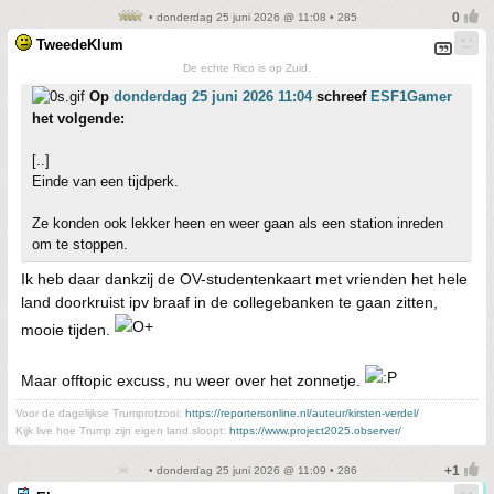
• donderdag 25 juni 2026 @ 11:08 • 285
TweedeKlum
De echte Rico is op Zuid.
Op
donderdag 25 juni 2026 11:04
schreef
ESF1Gamer
het volgende:
[..]
Einde van een tijdperk.
Ze konden ook lekker heen en weer gaan als een station inreden
om te stoppen.
Ik heb daar dankzij de OV-studentenkaart met vrienden het hele
land doorkruist ipv braaf in de collegebanken te gaan zitten,
mooie tijden.
Maar offtopic excuss, nu weer over het zonnetje.
Voor de dagelijkse Trumprotzooi:
https://reportersonline.nl/auteur/kirsten-verdel/
Kijk live hoe Trump zijn eigen land sloopt:
https://www.project2025.observer/
• donderdag 25 juni 2026 @ 11:09 • 286