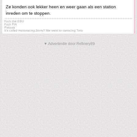
Ze konden ook lekker heen en weer gaan als een station
inreden om te stoppen.
Fuck the EBU
Fuck FIA
Pakaak
It's called motorracing.Sorry? We went to carracing Toto
▼ Advertentie door Refinery89