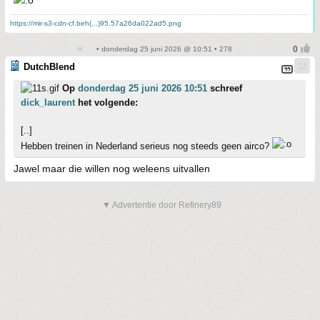
https://mir-s3-cdn-cf.beh(...)95.57a26da022ad5.png
• donderdag 25 juni 2026 @ 10:51 • 278
DutchBlend
Op
donderdag 25 juni 2026 10:51
schreef
dick_laurent
het volgende:
[..]
Hebben treinen in Nederland serieus nog steeds geen airco?
Jawel maar die willen nog weleens uitvallen
▼ Advertentie door Refinery89