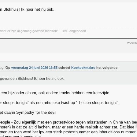
 Blokhuis! Ik hoor het nu ook.
want er zijn al genoeg gewone mensen" - Ted Langenbach
woens
Op
woensdag 24 juni 2026 16:55
schreef
Koekoekmakto
het volgende:
gevonden Blokhuis! Ik hoor het nu ook.
s een bijzonder album, ook andere tracks hebben een keerzijde.
 sleeps tonight' als een artistieke twist op 'The lion sleeps tonight'.
t daarin Sympathy for the devil
eople - Zou eigenlijk met een protestvideo tegen misstanden in China van begi
horen) in dat ze altijd lachen, maar er een harde realiteit achter zat. Dat idee 
enen en toen werd het ipv een sterk protestnummer een inhoudsloos nummer 
ed nummer kunnen zijn.