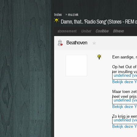
Index
»
muziek
Damn, that.. 'Radio Song' (Stones - REM c
abonnement
Unibet
Coolblue
Bitvavo
Beathoven
Een aardige, 
Op het Out of
ter invulling 
undefined (vi
Bekijk deze 
Maar toen zett
heel veel prij
undefined (vi
Bekijk deze 
Zo krijg je ee
undefined (vi
Bekijk deze 