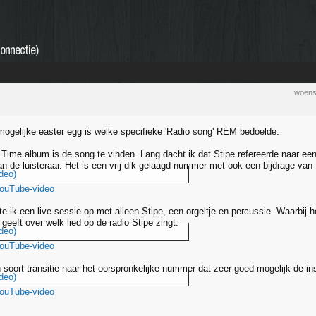
onnectie)
woens
mogelijke easter egg is welke specifieke 'Radio song' REM bedoelde.
 Time album is de song te vinden. Lang dacht ik dat Stipe refereerde naar een
van de luisteraar. Het is een vrij dik gelaagd nummer met ook een bijdrage va
deo)
YouTube-video
e ik een live sessie op met alleen Stipe, een orgeltje en percussie. Waarbij h
s geeft over welk lied op de radio Stipe zingt.
deo)
YouTube-video
n soort transitie naar het oorspronkelijke nummer dat zeer goed mogelijk de in
deo)
YouTube-video