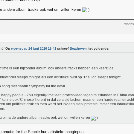
de andere album tracks ook wel om willen keren
woens
Op
woensdag 24 juni 2026 19:41
schreef
Beathoven
het volgende:
f time is een bijzonder album, ook andere tracks hebben een keerzijde.
idewinder sleeps tonight' als een artistieke twist op 'The lion sleeps tonight'.
 song met daarin Sympathy for the devil
 happy people - Zou eigenlijk met een protestvideo tegen misstanden in China van
y' kun je ook 'Chinese' horen) in dat ze altijd lachen, maar er een harde realiteit acht
ren om politieke druk en toen werd het ipv een sterk protestnummer een inhoudslo
en.
u bijna de andere album tracks ook wel om willen keren
omatic for the People hun artistieke hoogtepunt.