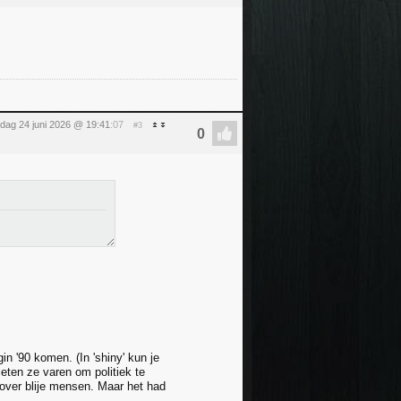
dag 24 juni 2026 @ 19:41
:07
#3
n '90 komen. (In 'shiny' kun je
lieten ze varen om politiek te
over blije mensen. Maar het had