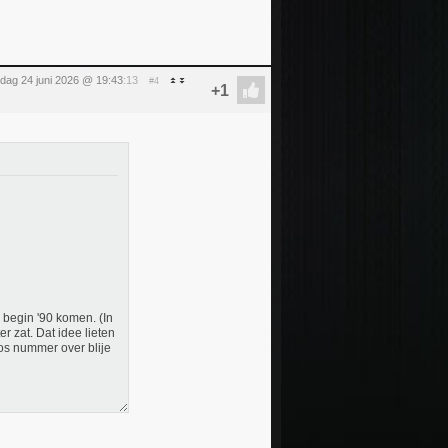
dag 24 juni 2026 @ 19:43
:13
#4
 begin '90 komen. (In
er zat. Dat idee lieten
os nummer over blije