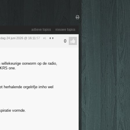
actieve topics
nieuwe topics
dag 24 juni 2026 @ 16:11
:57
#1
 willekeurige oorworm op de radio,
n KRS one.
et herhalende orgelrifje imho wel
spiratie vormde.