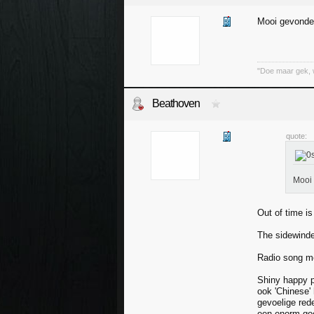
Mooi gevonden
"Doe maar gek, 
Beathoven
quote:
Mooi 
Out of time i
The sidewinder
Radio song me
Shiny happy p
ook 'Chinese' 
gevoelige red
een enorm go