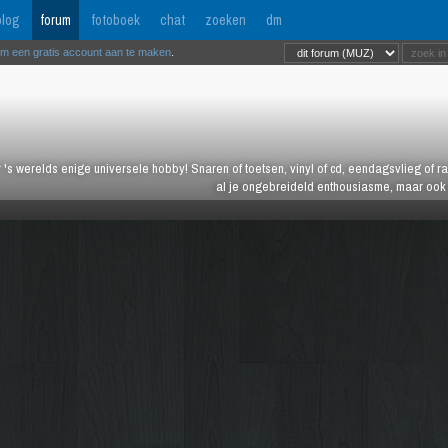
log
forum
fotoboek
chat
zoeken
dm
om een gratis account aan te maken
.
 's werelds enige universele hobby! Snaren of toetsen, vinyl of cd, eendagsvlieg of ras
al je ongebreideld enthousiasme, maar ook j