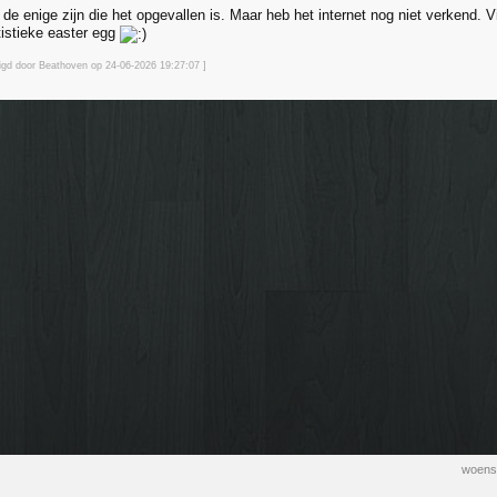
t de enige zijn die het opgevallen is. Maar heb het internet nog niet verkend. V
tistieke easter egg
zigd door Beathoven op 24-06-2026 19:27
:07
]
woens