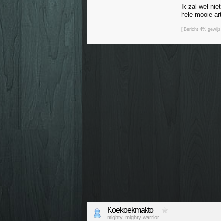
Ik zal wel nie
hele mooie ar
[ Bericht 4% gewij
Koekoekmakto
mighty, mighty warrior