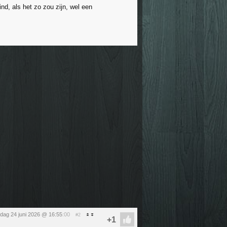
ind, als het zo zou zijn, wel een
dag 24 juni 2026 @ 16:55
:00
#2