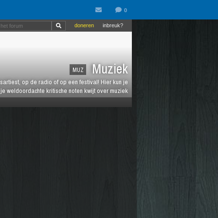
doneren
inbreuk?
Muziek
MUZ
artiest, op de radio of op een festival! Hier kun je
e weldoordachte kritische noten kwijt over muziek