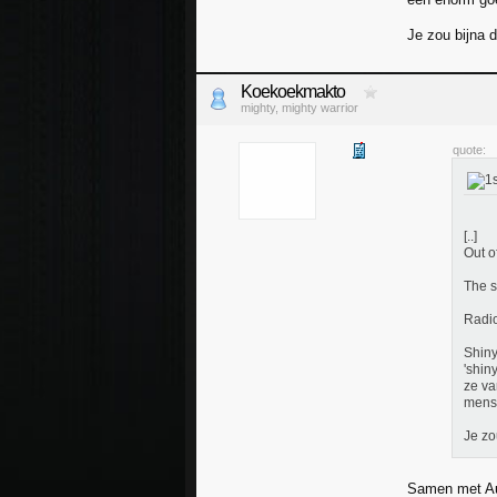
Je zou bijna 
Koekoekmakto
mighty, mighty warrior
quote:
[..]
Out o
The s
Radio
Shiny
'shin
ze va
mens
Je zo
Samen met Aut