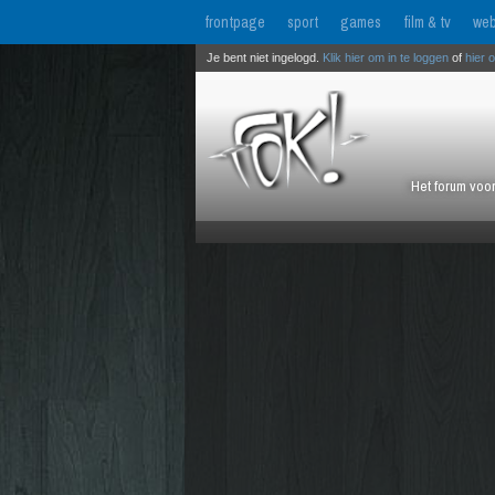
frontpage
sport
games
film & tv
web
Je bent niet ingelogd.
Klik hier om in te loggen
of
hier 
Het forum voor