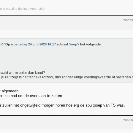
e is equal to the love you make.
woens
Op
woensdag 24 juni 2026 16:17
schreef
YoopY
het volgende:
maakt warm beter dan koud?
 je zelf zegt is het fabrieks rotzooi, dus zonder enige voedingswaarde of bacteriën 
et algemeen.
n zin had om de oven aan te zetten.
 zullen het ongetwijfeld morgen horen hoe erg de spuitpoep van TS was.
woens