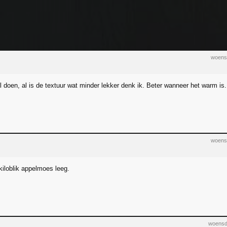
woens
l doen, al is de textuur wat minder lekker denk ik. Beter wanneer het warm is.
woens
kiloblik appelmoes leeg.
woensd