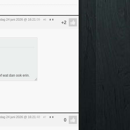
dag 24 juni 2026 @ 16:21
:09
#6
of wat dan ook erin.
dag 24 juni 2026 @ 16:21
:48
#7