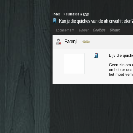
Index
»
culinesse à gogo
Kun je die quiches van de ah onverhit eten
abonnement
Unibet
Coolblue
Bitvavo
Farenji
Bijv die quich
Geen zin om d
en heb er dest
het moet verhit