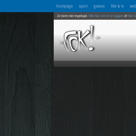
frontpage
sport
games
film & tv
web
Je bent niet ingelogd.
Klik hier om in te loggen
of
hier 