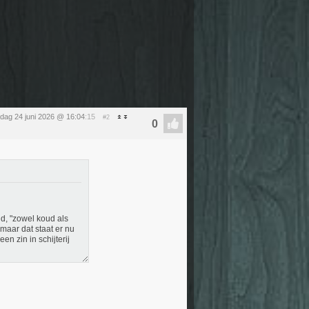
dag 24 juni 2026 @ 16:04
:15
#2
nd, "zowel koud als
 maar dat staat er nu
een zin in schijterij