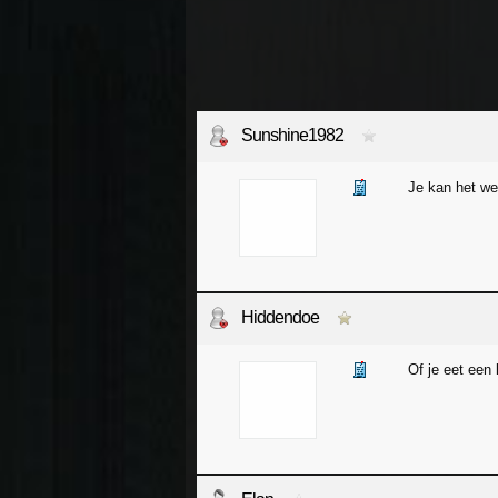
Sunshine1982
Je kan het we
Hiddendoe
Of je eet een 