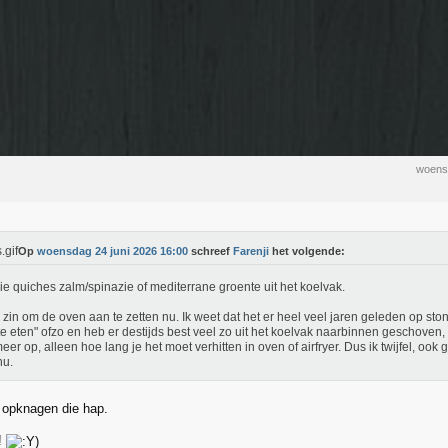
woens
Op
woensdag 24 juni 2026 16:00
schreef
Farenji
het volgende:
die quiches zalm/spinazie of mediterrane groente uit het koelvak.
zin om de oven aan te zetten nu. Ik weet dat het er heel veel jaren geleden op sto
te eten" ofzo en heb er destijds best veel zo uit het koelvak naarbinnen geschoven,
meer op, alleen hoe lang je het moet verhitten in oven of airfryer. Dus ik twijfel, ook g
nu.
opknagen die hap.
!