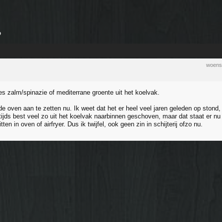
?
woens
es zalm/spinazie of mediterrane groente uit het koelvak.
e oven aan te zetten nu. Ik weet dat het er heel veel jaren geleden op stond,
ijds best veel zo uit het koelvak naarbinnen geschoven, maar dat staat er nu 
ten in oven of airfryer. Dus ik twijfel, ook geen zin in schijterij ofzo nu.