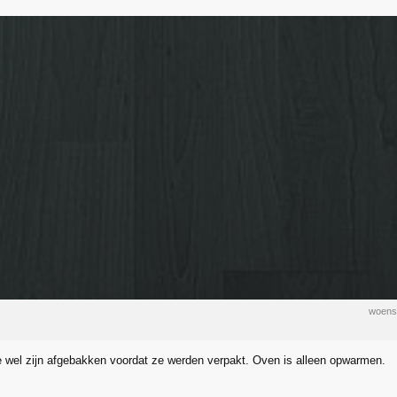
woens
e wel zijn afgebakken voordat ze werden verpakt. Oven is alleen opwarmen.