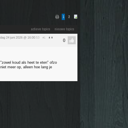
1
2
actieve topics
nieuwe topics
dag 24 juni 2026 @ 16:00
:53
#1
 "zowel koud als heet te eten" ofzo
niet meer op, alleen hoe lang je