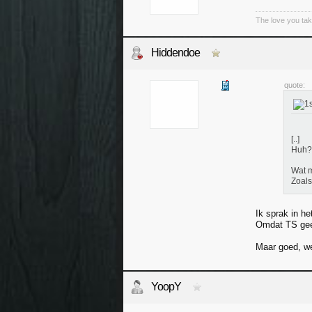
The love you tak
Hiddendoe
quote:
[..]
Huh?
Wat 
Zoals
Ik sprak in h
Omdat TS gee
Maar goed, we
YoopY