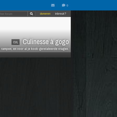
doneren
inbreuk?
Culinesse à gogo
CUL
en rampen, en voor al je kook-gerelateerde vragen.