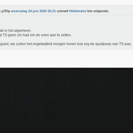
Op
woensdag 24 juni 2026 16:21
schreef
Hiddendoe
het volgende:
rak in het algemeen.
 TS geen zin had om de oven aan te zetten.
goed, we zullen het ongetwijfeld morgen horen hoe erg de spuitpoep van TS was.