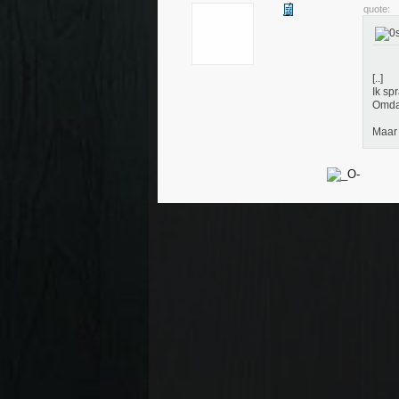
quote:
[..]
Ik sp
Omdat
Maar 