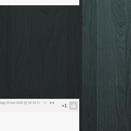
dag 24 juni 2026 @ 16:19
:26
#5