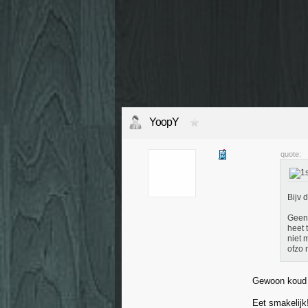
YoopY
quote:
Bijv 
Geen 
heet 
niet 
ofzo 
Gewoon koud 
Eet smakelijk