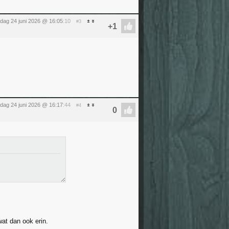
dag 24 juni 2026 @ 16:05
:10
#3
dag 24 juni 2026 @ 16:17
:44
#4
wat dan ook erin.