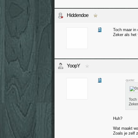
Hiddendoe
Toch maar in 
Zeker als het 
YoopY
quote:
Toch 
Zeker
Huh?
Wat maakt wa
Zoals je zelf 