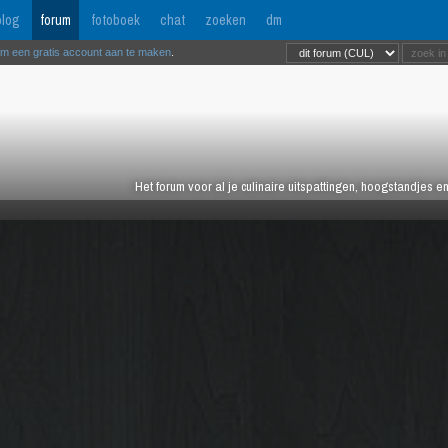
log
forum
fotoboek
chat
zoeken
dm
om een gratis account aan te maken
.
Het forum voor al je culinaire uitspattingen, hoogstandjes 