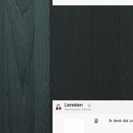
Lienekien
Sunshower kisses...
Ik denk dat z