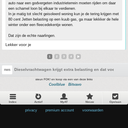
auto naar een godvergeten industrieterrein moeten rijden om daar
een schamel loon bij elkaar te verdienen.
In je matig tot slecht geisoleerd woning kun je de tering krijgen met
80 cent Jetten belasting op een kuub gas, ga maar lekkker de hele
winter onder een fleecedekentje wonen.
Dat zijn de echte naarlingen.
Lekker voor je
1
2
3
4
Dieselvrachtwagen krijgt extra belasting en dat voelt iede
nws
steun FOK! en koop via een van deze links
Coolblue
Bitvavo
Index
Actief
MyAT
Nieuw
Opslaan
privacy
•
premium account
•
voorwaarden