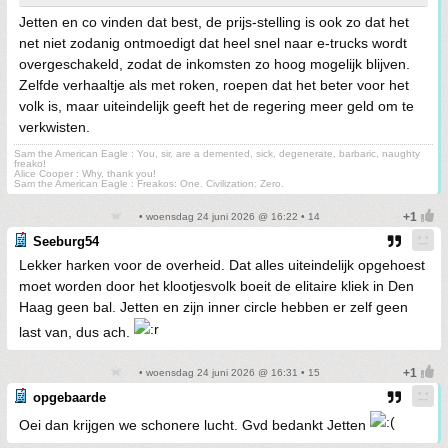
Jetten en co vinden dat best, de prijs-stelling is ook zo dat het
net niet zodanig ontmoedigt dat heel snel naar e-trucks wordt
overgeschakeld, zodat de inkomsten zo hoog mogelijk blijven.
Zelfde verhaaltje als met roken, roepen dat het beter voor het
volk is, maar uiteindelijk geeft het de regering meer geld om te
verkwisten.
Sam the American Eagle : You, sir, are a demented, sick, degenerate, barbaric, naughty
freako!
Alice Cooper : Why, thank you!
Sam the American Eagle : Freakos: One. Civilization: Zero.
• woensdag 24 juni 2026 @ 16:22 • 14
Seeburg54
Lekker harken voor de overheid. Dat alles uiteindelijk opgehoest
moet worden door het klootjesvolk boeit de elitaire kliek in Den
Haag geen bal. Jetten en zijn inner circle hebben er zelf geen
last van, dus ach.
• woensdag 24 juni 2026 @ 16:31 • 15
opgebaarde
Oei dan krijgen we schonere lucht. Gvd bedankt Jetten