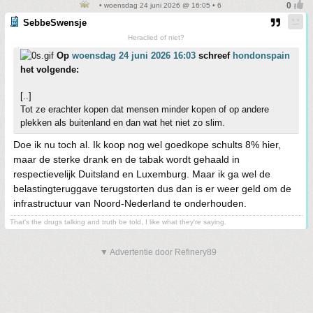
• woensdag 24 juni 2026 @ 16:05 • 6
SebbeSwensje
Heraclied of niet?
Op
woensdag 24 juni 2026 16:03
schreef
hondonspain
het volgende:
[..]
Tot ze erachter kopen dat mensen minder kopen of op andere
plekken als buitenland en dan wat het niet zo slim.
Doe ik nu toch al. Ik koop nog wel goedkope schults 8% hier,
maar de sterke drank en de tabak wordt gehaald in
respectievelijk Duitsland en Luxemburg. Maar ik ga wel de
belastingteruggave terugstorten dus dan is er weer geld om de
infrastructuur van Noord-Nederland te onderhouden.
That's the drugs talking and truth be told, I like what they're saying.
▼ Advertentie door Refinery89