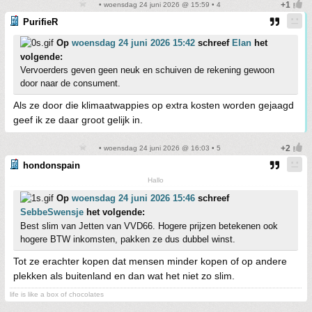
• woensdag 24 juni 2026 @ 15:59 • 4
PurifieR
Op
woensdag 24 juni 2026 15:42
schreef
Elan
het
volgende:
Vervoerders geven geen neuk en schuiven de rekening gewoon
door naar de consument.
Als ze door die klimaatwappies op extra kosten worden gejaagd
geef ik ze daar groot gelijk in.
• woensdag 24 juni 2026 @ 16:03 • 5
hondonspain
Hallo
Op
woensdag 24 juni 2026 15:46
schreef
SebbeSwensje
het volgende:
Best slim van Jetten van VVD66. Hogere prijzen betekenen ook
hogere BTW inkomsten, pakken ze dus dubbel winst.
Tot ze erachter kopen dat mensen minder kopen of op andere
plekken als buitenland en dan wat het niet zo slim.
life is like a box of chocolates