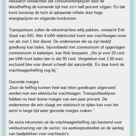
Research verwachten dat consumentenprijzen door de
dieselheffing de komende tijd met zo’n half procent stijgen. En dat
komt bovenop de toch al oplopende inflatie door hoge
energieprijzen en stijgende loonkosten.
Transporteurs zullen de rekenmachine erbij pakken, verwacht Erik
Slaaf van ING. Met 4 kWh elektriciteit komt een vrachtwagen even
ver als met 1 liter diesel. De ondernemer die op zijn bedrijf
goedkoop kan laden, bijvoorbeeld met zonnestroom of opgeslagen
zonnestroom in batterijen, kan flink besparen. „Als je voor 20 cent
per kWh kunt laden dan is dat 80 cent. Vergeleken met 1,60 euro
exclusief btw voor diesel scheelt dat aanzienlijk. En daar komt de
vrachtwagenheffing nog bij.’’
Gezonde marges
„Door de heffing kunnen heel wat ritten goedkoper uitgevoerd
worden met een elektrische vrachtwagen. Transportbedrijven
hebben nu heel dunne marges van een paar procent. De
ondernemer die erin slaagt om elektrisch te rijden kan voor het
eerst in lange tijd weer gezonde marges maken.’’
De extra inkomsten uit de vrachtwagenheffing zijn bestemd voor
verduurzaming van de sector, via aankoopsubsidies en de aanleg
van laadplekken voor vrachtauto’s.