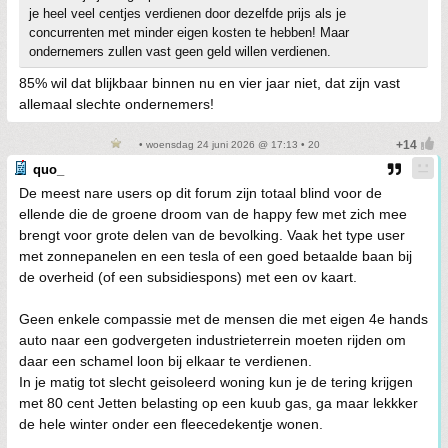
je heel veel centjes verdienen door dezelfde prijs als je
concurrenten met minder eigen kosten te hebben! Maar
ondernemers zullen vast geen geld willen verdienen.
85% wil dat blijkbaar binnen nu en vier jaar niet, dat zijn vast
allemaal slechte ondernemers!
• woensdag 24 juni 2026 @ 17:13 • 20
quo_
De meest nare users op dit forum zijn totaal blind voor de
ellende die de groene droom van de happy few met zich mee
brengt voor grote delen van de bevolking. Vaak het type user
met zonnepanelen en een tesla of een goed betaalde baan bij
de overheid (of een subsidiespons) met een ov kaart.
Geen enkele compassie met de mensen die met eigen 4e hands
auto naar een godvergeten industrieterrein moeten rijden om
daar een schamel loon bij elkaar te verdienen.
In je matig tot slecht geisoleerd woning kun je de tering krijgen
met 80 cent Jetten belasting op een kuub gas, ga maar lekkker
de hele winter onder een fleecedekentje wonen.