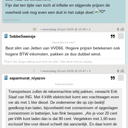
Fijn dat ten tijde van toch al inflatie en stijgende prijzen de
overheid ook nog even een duit in het zakje doet
blablablabla
• woensdag 24 juni 2026 @ 15:46 • 2
SebbeSwensje
Heraclied of niet?
Best slim van Jetten van VVD66. Hogere prijzen betekenen ook
hogere BTW inkomsten, pakken ze dus dubbel winst.
That's the drugs talking and truth be told, I like what they're saying.
• woensdag 24 juni 2026 @ 15:47 • 3
saparmurat_niyazov
Türkmenbashi
Transporteurs zullen de rekenmachine erbij pakken, verwacht Erik
Slaaf van ING. Met 4 kWh elektriciteit komt een vrachtwagen even
ver als met 1 liter diesel. De ondernemer die op zijn bedrijf
goedkoop kan laden, bijvoorbeeld met zonnestroom of opgeslagen
zonnestroom in batterijen, kan flink besparen. „Als je voor 20 cent
per kWh kunt laden dan is dat 80 cent. Vergeleken met 1,60 euro
exclusief btw voor diesel scheelt dat aanzienlijk. En daar komt de