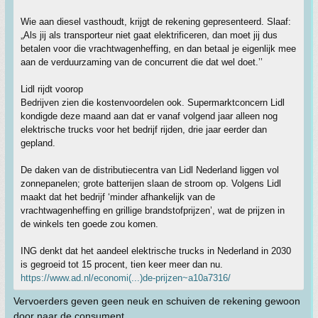
Wie aan diesel vasthoudt, krijgt de rekening gepresenteerd. Slaaf:
„Als jij als transporteur niet gaat elektrificeren, dan moet jij dus
betalen voor die vrachtwagenheffing, en dan betaal je eigenlijk mee
aan de verduurzaming van de concurrent die dat wel doet.’’
Lidl rijdt voorop
Bedrijven zien die kostenvoordelen ook. Supermarktconcern Lidl
kondigde deze maand aan dat er vanaf volgend jaar alleen nog
elektrische trucks voor het bedrijf rijden, drie jaar eerder dan
gepland.
De daken van de distributiecentra van Lidl Nederland liggen vol
zonnepanelen; grote batterijen slaan de stroom op. Volgens Lidl
maakt dat het bedrijf ‘minder afhankelijk van de
vrachtwagenheffing en grillige brandstofprijzen’, wat de prijzen in
de winkels ten goede zou komen.
ING denkt dat het aandeel elektrische trucks in Nederland in 2030
is gegroeid tot 15 procent, tien keer meer dan nu.
https://www.ad.nl/economi(...)de-prijzen~a10a7316/
Vervoerders geven geen neuk en schuiven de rekening gewoon
door naar de consument.