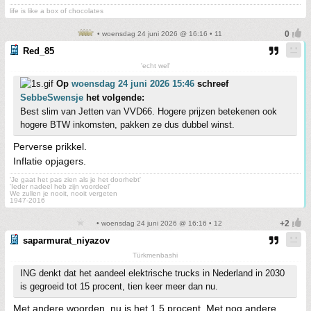
life is like a box of chocolates
• woensdag 24 juni 2026 @ 16:16 • 11
Red_85
'echt wel'
Op
woensdag 24 juni 2026 15:46
schreef
SebbeSwensje
het volgende:
Best slim van Jetten van VVD66. Hogere prijzen betekenen ook
hogere BTW inkomsten, pakken ze dus dubbel winst.
Perverse prikkel.
Inflatie opjagers.
'Je gaat het pas zien als je het doorhebt'
'Ieder nadeel heb zijn voordeel'
We zullen je nooit, nooit vergeten
1947-2016
• woensdag 24 juni 2026 @ 16:16 • 12
saparmurat_niyazov
Türkmenbashi
ING denkt dat het aandeel elektrische trucks in Nederland in 2030
is gegroeid tot 15 procent, tien keer meer dan nu.
Met andere woorden, nu is het 1,5 procent. Met nog andere