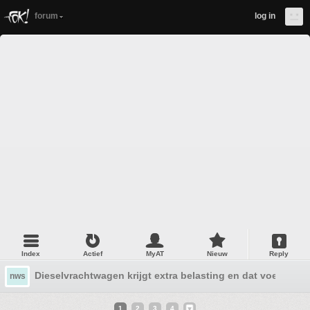
forum
log in
Index
Actief
MyAT
Nieuw
Reply
Dieselvrachtwagen krijgt extra belasting en dat voelt iede
nws
1
2
3
4