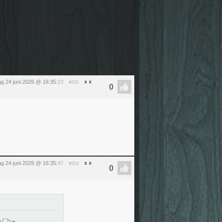
g 24 juni 2026 @ 16:35
:23
#202
g 24 juni 2026 @ 16:35
:47
#203
n