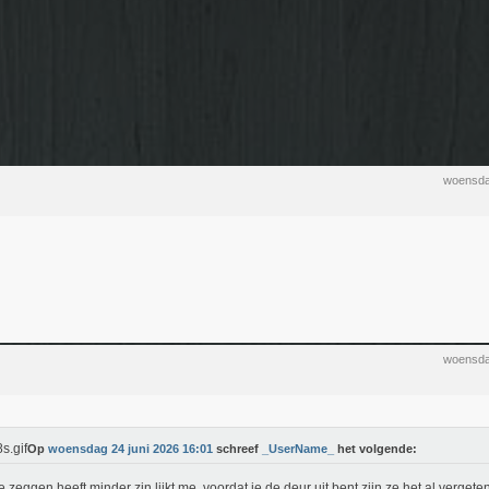
woensda
woensda
Op
woensdag 24 juni 2026 16:01
schreef
_UserName_
het volgende:
e zeggen heeft minder zin lijkt me, voordat je de deur uit bent zijn ze het al vergete