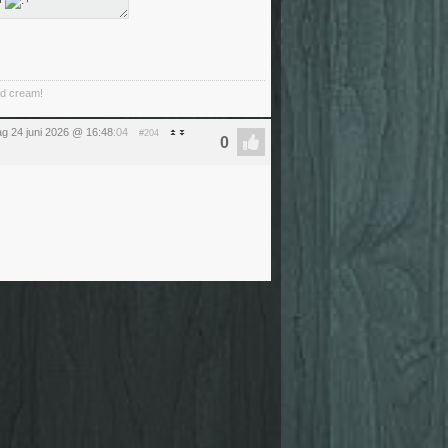
ed cream!
g 24 juni 2026 @ 16:48
:04
#204