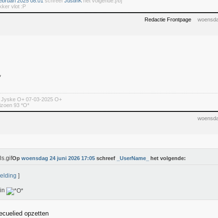
ebruari 2025 08:01
schreef
JustinK
het volgende:[/b]
kker vlot :P
Redactie Frontpage
woensda
n Jyske O+ 07-03-2025 O+
izoen 93 *O*
woensda
Op
woensdag 24 juni 2026 17:05
schreef
_UserName_
het volgende:
elding
]
rin
ecuelied opzetten