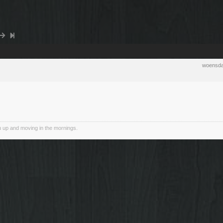
woensda
 up and moving in the mornings.