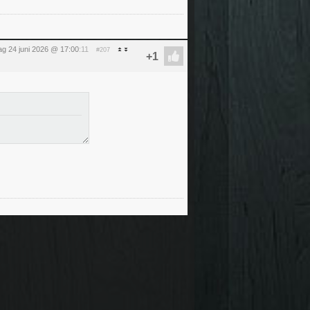
g 24 juni 2026 @ 17:00
:11
#207