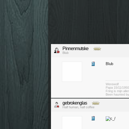
Pinnenmutske
Blub
Blub
Werewolf
Papa 15/11/1950
Fring is mijn alle
Been haunted by
gebrokenglas
Half human, half coffee