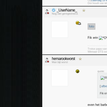
Op
zaterdag 15 f
Dot houdt van le
_UserName_
Nog niet geregistreerd.
foto
Fik erin
Trotse papa va
Winnaar DTS se
hemarookworst
Man bijt worst
quote:
[
afbe
Fik e
even het barb