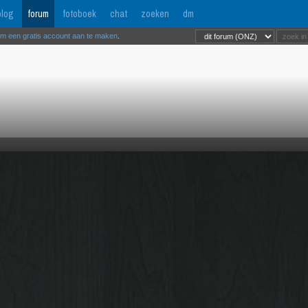
log
forum
fotoboek
chat
zoeken
dm
om een gratis account aan te maken
.