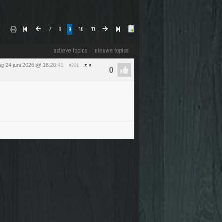
7
8
9
10
11
actieve topics
nieuwe topics
g 24 juni 2026 @ 16:20
:41
#201