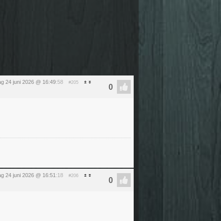
g 24 juni 2026 @ 16:49
:58
#205
g 24 juni 2026 @ 16:51
:18
#206