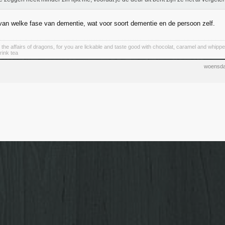
van welke fase van dementie, wat voor soort dementie en de persoon zelf.
 the affairs of dragons, for you are lickable and taste good with chocolat, caramel and whipp
rink tea
woensda