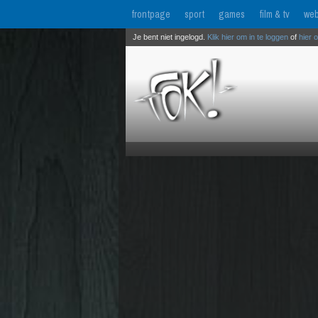
frontpage
sport
games
film & tv
web
Je bent niet ingelogd.
Klik hier om in te loggen
of
hier 