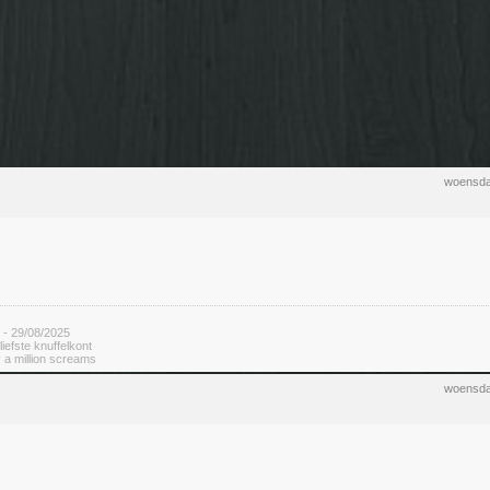
woensda
 - 29/08/2025
rliefste knuffelkont
 a million screams
woensda