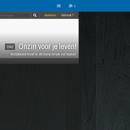
doneren
inbreuk?
Onzin voor je leven!
ONZ
Vrolijkheid troef in dit lieve forum vol humor.