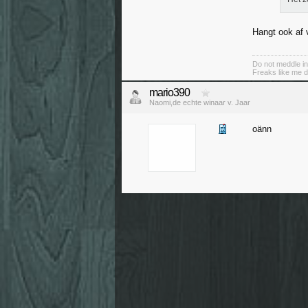
Hangt ook af 
Do not meddle in
Freaks like me d
mario390
Naomi,de echte winaar v. Jaar
oänn