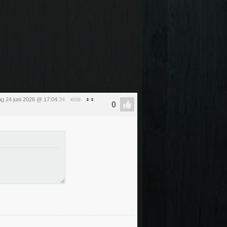
g 24 juni 2026 @ 17:04
:34
#208