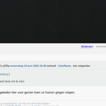
Moderator
woensda
Op
woensdag 24 juni 2026 15:48
schreef
_UserName_
het volgende:
elding
]
wel leuk om te zien
 geleden hier voor gezien toen ze huizen gingen slopen.
 grootgebracht, zal mij ook niet klein krijgen!