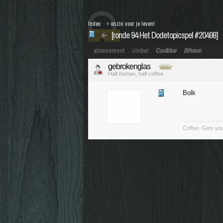
Index
»
onzin voor je leven!
[ronde 94 Het Dodetopicspel #20498]
abonnement
Unibet
Coolblue
Bitvavo
gebrokenglas
Half human, half coffee
Bolk
Coffee. Gets you