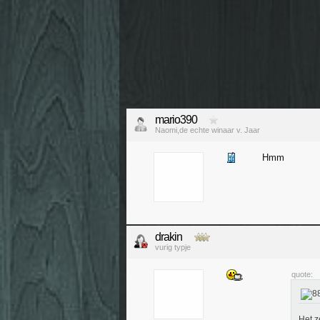
mario390
Naomi,de echte winaar v. Jaar
Hmm
drakin
vurig typje
quote:
Het z