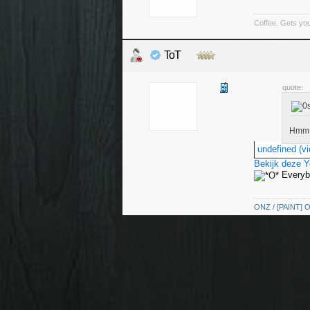
Coffee. Gets you
ToT
quote:
Hmm
undefined (vi
Bekijk deze 
Everyb
ONZ / [PAINT] O