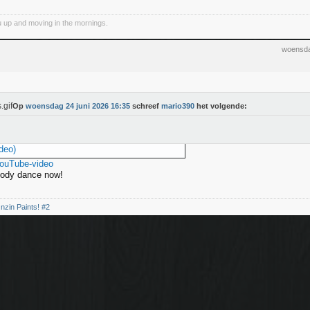
 up and moving in the mornings.
woensda
Op
woensdag 24 juni 2026 16:35
schreef
mario390
het volgende:
deo)
YouTube-video
ody dance now!
nzin Paints! #2