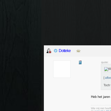
Dotteke
quote:
[
afbe
Toch 
Heb het jaren
Wie mij niet heeft