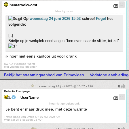
hemarookworst
Man bijt worst
Op
woensdag 24 juni 2026 15:52
schreef
Fogel
het
volgende:
[..]
Briefje op je werkplek neerhangen "ben even naar de slijter, tot zo"
ik hoef niet eens kantoor uit voor drank
Uw ADH vitamine Worst
Met vriendelijke groenten
Bekijk het streamingaanbod van Primevideo
Vodafone aanbieding
• woensdag 24 juni 2026 @ 15:57 • 196
Redactie Frontpage
_UserName_
Nog niet geregistreerd.
Je bent er maar druk mee, met deze warmte
Trotse papa van Jyske O+ 07-03-2025 O+
Winnaar DTS seizoen 93 *O*