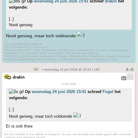
Op
woensdag 24 juni 2026 15:41
schreef
drakin
het
volgende:
[..]
Nooit genoeg
Nooit genoeg, maar toch voldoende
I'm surrounded by morons!
TRV
geboekt 2027
:
Indonesië
TRV
geboekt 2026
: Peru, Nederland, Washington, Hammerfest, Leuven, Kopenhagen,
Nederland, St. Maarten,
Malta, Nederland, Barcelona-Napoli/Rome
TRV 2025:Zuid-Amerika, Nederland, Chicago, Washington, Nederland, Kroatië, Slovenië,
Parijs/Brussel/Nijmegen/Kopenhagen, Griekenland, Nederland, Nederland, Oslo
• woensdag 24 juni 2026 @ 15:43 • 180
drakin
vurig typje
Op
woensdag 24 juni 2026 15:41
schreef
Fogel
het
volgende:
[..]
Nooit genoeg, maar toch voldoende
Er is ook thee
Do not meddle in the affairs of dragons, for you are lickable and taste good with chocolat,
caramel and whipped cream!