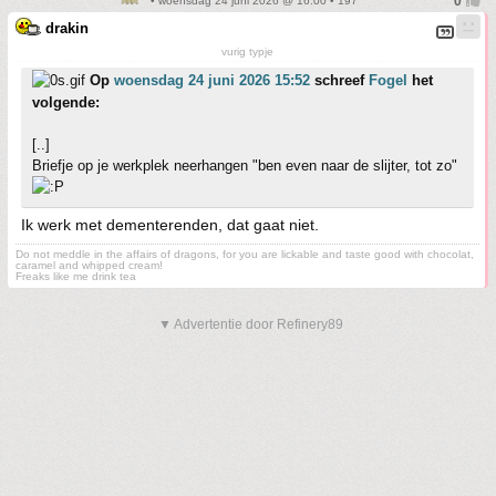
• woensdag 24 juni 2026 @ 16:00 • 197
drakin
vurig typje
Op
woensdag 24 juni 2026 15:52
schreef
Fogel
het
volgende:
[..]
Briefje op je werkplek neerhangen "ben even naar de slijter, tot zo"
Ik werk met dementerenden, dat gaat niet.
Do not meddle in the affairs of dragons, for you are lickable and taste good with chocolat,
caramel and whipped cream!
Freaks like me drink tea
▼ Advertentie door Refinery89