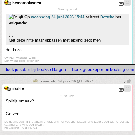
hemarookworst
Man bijt worst
Op
woensdag 24 juni 2026 15:44
schreef
Dotteke
het
volgende:
[..]
Met deze hitte maar oppassen met alcohol zegt men
dat is zo
Uw ADH vitamine Worst
Met vriendelijke groenten
Boek je safari bij Beekse Bergen
Boek goedkoper bij booking.com
• woensdag 24 juni 2026 @ 15:46 • 186
drakin
vurig typje
Splitijs smaak?
Gatver
Do not meddle in the affairs of dragons, for you are lickable and taste good with chocolat,
caramel and whipped cream!
Freaks like me drink tea