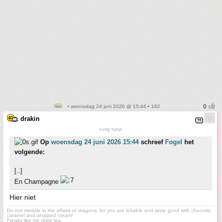
• woensdag 24 juni 2026 @ 15:44 • 182
drakin
vurig typje
Op
woensdag 24 juni 2026 15:44
schreef
Fogel
het
volgende:
[..]
En Champagne
Hier niet
Do not meddle in the affairs of dragons, for you are lickable and taste good with chocolat,
caramel and whipped cream!
Freaks like me drink tea