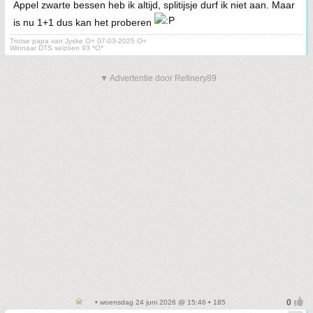
Appel zwarte bessen heb ik altijd, splitijsje durf ik niet aan. Maar
is nu 1+1 dus kan het proberen
Trotse papa van Jyske O+ 07-03-2025 O+
Winnaar DTS seizoen 93 *O*
▼ Advertentie door Refinery89
• woensdag 24 juni 2026 @ 15:46 • 185