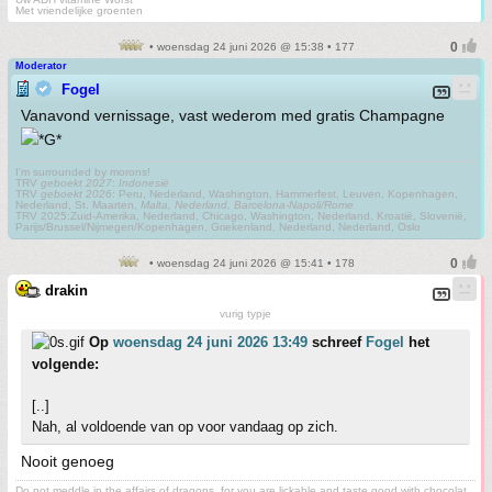
Met vriendelijke groenten
• woensdag 24 juni 2026 @ 15:38 • 177
Moderator
Fogel
Vanavond vernissage, vast wederom med gratis Champagne
I'm surrounded by morons!
TRV
geboekt 2027
:
Indonesië
TRV
geboekt 2026
: Peru, Nederland, Washington, Hammerfest, Leuven, Kopenhagen,
Nederland, St. Maarten,
Malta, Nederland, Barcelona-Napoli/Rome
TRV 2025:Zuid-Amerika, Nederland, Chicago, Washington, Nederland, Kroatië, Slovenië,
Parijs/Brussel/Nijmegen/Kopenhagen, Griekenland, Nederland, Nederland, Oslo
• woensdag 24 juni 2026 @ 15:41 • 178
drakin
vurig typje
Op
woensdag 24 juni 2026 13:49
schreef
Fogel
het
volgende:
[..]
Nah, al voldoende van op voor vandaag op zich.
Nooit genoeg
Do not meddle in the affairs of dragons, for you are lickable and taste good with chocolat,