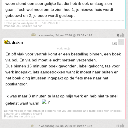
woon stond een soortgelijke flat die heb ik ook omlaag zien
gaan. Toch wel mooi om te zien hoe 1; je nieuwe huis wordt
gebouwd en 2; je oude wordt gesloopt
Trotse papa van Jyske O+ 07-03-2025 O+
Winnaar DTS seizoen 93 *O*
• woensdag 24 juni 2026 @ 15:54 • 194
drakin
vurig typje
En pff vlak voor vertrek komt er een bestelling binnen, een boek
via bol. En via bol moet je echt meteen verzenden.
Dus binnen 15 minuten boek gevonden, label gekocht, tas voor
werk ingepakt, iets aangetrokken want ik moest naar buiten en
het boek ging intussen ingepakt op de fiets mee naar het
postkantoor.
Ik was maar 3 minuten te laat op mijn werk en heb niet te snel
gefietst want warm.
Do not meddle in the affairs of dragons, for you are lickable and taste good with chocolat,
caramel and whipped cream!
Freaks like me drink tea
• woensdag 24 juni 2026 @ 15:56 • 195