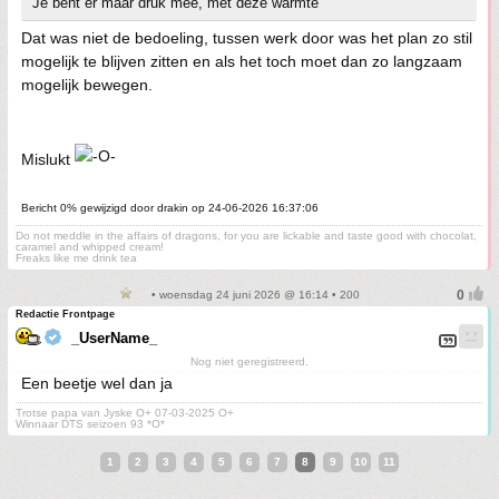
Je bent er maar druk mee, met deze warmte
Dat was niet de bedoeling, tussen werk door was het plan zo stil
mogelijk te blijven zitten en als het toch moet dan zo langzaam
mogelijk bewegen.
Mislukt
Bericht 0% gewijzigd door drakin op 24-06-2026 16:37:06
Do not meddle in the affairs of dragons, for you are lickable and taste good with chocolat,
caramel and whipped cream!
Freaks like me drink tea
• woensdag 24 juni 2026 @ 16:14 • 200
Redactie Frontpage
_UserName_
Nog niet geregistreerd.
Een beetje wel dan ja
Trotse papa van Jyske O+ 07-03-2025 O+
Winnaar DTS seizoen 93 *O*
1
2
3
4
5
6
7
8
9
10
11