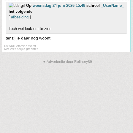
Op
woensdag 24 juni 2026 15:48
schreef
_UserName_
het volgende:
[
afbeelding
]
Toch wel leuk om te zien
tenzij je daar nog woont
Uw ADH vitamine Worst
Met vriendelijke groenten
▼ Advertentie door Refinery89