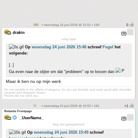
• woensdag 24 juni 2026 @ 15:51 • 190
drakin
vurig typje
Op
woensdag 24 juni 2026 15:48
schreef
Fogel
het
volgende:
[..]
Ga even naar de slijter om dat "probleem" op te lossen dan
Maar ik ben nu op mijn werk
Do not meddle in the affairs of dragons, for you are lickable and taste good with chocolat,
caramel and whipped cream!
Freaks like me drink tea
• woensdag 24 juni 2026 @ 15:52 • 191
Redactie Frontpage
_UserName_
Nog niet geregistreerd.
Op
woensdag 24 juni 2026 15:49
schreef