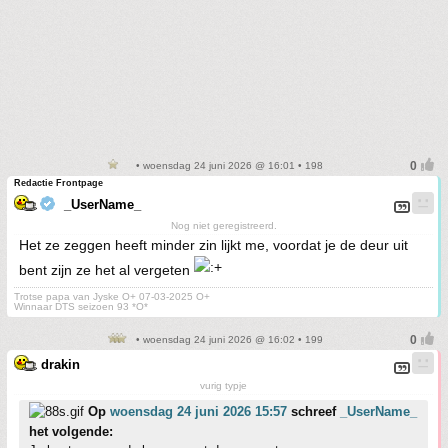
• woensdag 24 juni 2026 @ 16:01 • 198
Redactie Frontpage
_UserName_
Nog niet geregistreerd.
Het ze zeggen heeft minder zin lijkt me, voordat je de deur uit
bent zijn ze het al vergeten
Trotse papa van Jyske O+ 07-03-2025 O+
Winnaar DTS seizoen 93 *O*
• woensdag 24 juni 2026 @ 16:02 • 199
drakin
vurig typje
Op
woensdag 24 juni 2026 15:57
schreef
_UserName_
het volgende: