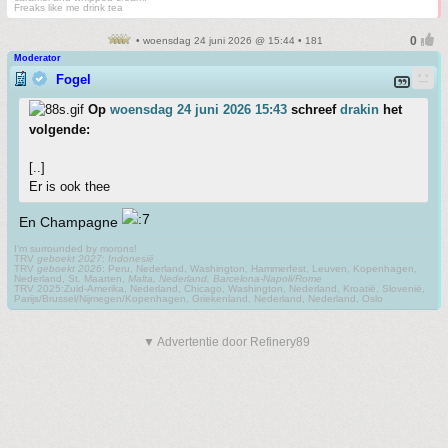
Freaks like me drink tea
• woensdag 24 juni 2026 @ 15:44 • 181
Moderator
Fogel
Op
woensdag 24 juni 2026 15:43
schreef
drakin
het
volgende:
[..]
Er is ook thee
En Champagne
I'm surrounded by morons!
TRV
geboekt 2027
:
Indonesië
TRV
geboekt 2026
: Peru, Nederland, Washington, Hammerfest, Leuven, Kopenhagen,
Nederland, St. Maarten,
Malta, Nederland, Barcelona-Napoli/Rome
TRV 2025:Zuid-Amerika, Nederland, Chicago, Washington, Nederland, Kroatië, Slovenië,
Parijs/Brussel/Nijmegen/Kopenhagen, Griekenland, Nederland, Nederland, Oslo
▼ Advertentie door Refinery89