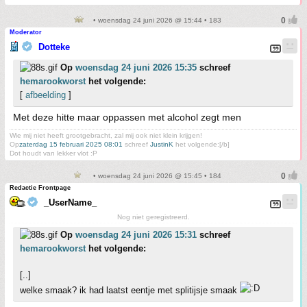
• woensdag 24 juni 2026 @ 15:44 • 183
Moderator
Dotteke
Op
woensdag 24 juni 2026 15:35
schreef
hemarookworst
het volgende:
[
afbeelding
]
Met deze hitte maar oppassen met alcohol zegt men
Wie mij niet heeft grootgebracht, zal mij ook niet klein krijgen!
Op
zaterdag 15 februari 2025 08:01
schreef
JustinK
het volgende:[/b]
Dot houdt van lekker vlot :P
• woensdag 24 juni 2026 @ 15:45 • 184
Redactie Frontpage
_UserName_
Nog niet geregistreerd.
Op
woensdag 24 juni 2026 15:31
schreef
hemarookworst
het volgende:
[..]
welke smaak? ik had laatst eentje met splitijsje smaak