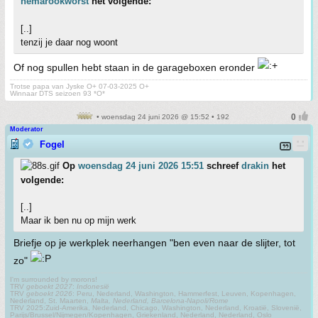
hemarookworst
het volgende:
[..]
tenzij je daar nog woont
Of nog spullen hebt staan in de garageboxen eronder
Trotse papa van Jyske O+ 07-03-2025 O+
Winnaar DTS seizoen 93 *O*
• woensdag 24 juni 2026 @ 15:52 • 192
Moderator
Fogel
Op
woensdag 24 juni 2026 15:51
schreef
drakin
het
volgende:
[..]
Maar ik ben nu op mijn werk
Briefje op je werkplek neerhangen "ben even naar de slijter, tot
zo"
I'm surrounded by morons!
TRV
geboekt 2027
:
Indonesië
TRV
geboekt 2026
: Peru, Nederland, Washington, Hammerfest, Leuven, Kopenhagen,
Nederland, St. Maarten,
Malta, Nederland, Barcelona-Napoli/Rome
TRV 2025:Zuid-Amerika, Nederland, Chicago, Washington, Nederland, Kroatië, Slovenië,
Parijs/Brussel/Nijmegen/Kopenhagen, Griekenland, Nederland, Nederland, Oslo