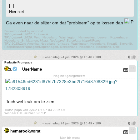
[..]
Hier niet
Ga even naar de slijter om dat "probleem" op te lossen dan
I'm surrounded by morons!
TRV
geboekt 2027
:
Indonesië
TRV
geboekt 2026
: Peru, Nederland, Washington, Hammerfest, Leuven, Kopenhagen,
Nederland, St. Maarten,
Malta, Nederland, Barcelona-Napoli/Rome
TRV 2025:Zuid-Amerika, Nederland, Chicago, Washington, Nederland, Kroatië, Slovenië,
Parijs/Brussel/Nijmegen/Kopenhagen, Griekenland, Nederland, Nederland, Oslo
• woensdag 24 juni 2026 @ 15:48 • 188
Redactie Frontpage
_UserName_
Nog niet geregistreerd.
Toch wel leuk om te zien
Trotse papa van Jyske O+ 07-03-2025 O+
Winnaar DTS seizoen 93 *O*
• woensdag 24 juni 2026 @ 15:49 • 189
hemarookworst
Man bijt worst