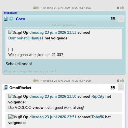
• dinsdag 23 juni 2026 @ 23:53 • 104
Moderator
Coco
dat vind je leuk hè
Op
dinsdag 23 juni 2026 23:53
schreef
DombohetOlifantje1
het volgende:
[..]
Welke gaan we kijken om 21:00?
Schakelkanaal
What can change the nature of a man?
• dinsdag 23 juni 2026 @ 23:53 • 105
OmniRocket
Op
dinsdag 23 juni 2026 23:50
schreef
RipCity
het
volgende:
Die VOODOO
vrouw
levert goed werk af zeg!
Op
dinsdag 23 juni 2026 23:51
schreef
Toby56
het
volgende: