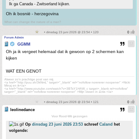
Ik ga Canada - Zwitserland kijken.
Oh ik bosnië - herzegovina
What can change the nature of a man?
• dinsdag 23 juni 2026 @ 23:54 • 120
Forum Admin
GGMM
Oh ja ik vergeet helemaal dat ik gewoon op 2 schermen kan
kijken
WAT EEN GENOT
Alweer zo'n prachtige post van mij.
<a href="http://puu.sh/3kNmL" target="_blank" rel="nofollow norererer noopener" >Nicki
Minaj en ik</a>
<a href="http://www.youtube.com/watch?v=3BTsY1HAW_c target=_blank rel=nofollow"
target="_blank" rel="nofollow norererer noopener" >Mijn vissen in actie.</a>
• dinsdag 23 juni 2026 @ 23:54 • 121
leolinedance
Voor Rood-Wit gezongen
Op
dinsdag 23 juni 2026 23:53
schreef
Caland
het
volgende: