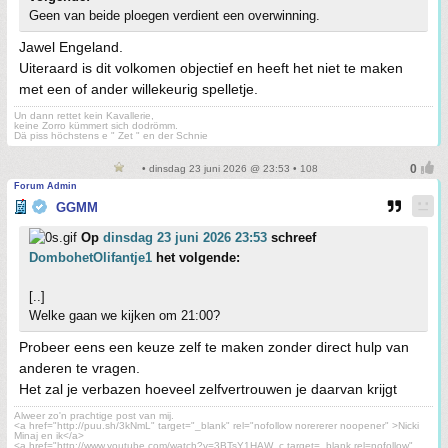
Geen van beide ploegen verdient een overwinning.
Jawel Engeland.
Uiteraard is dit volkomen objectief en heeft het niet te maken
met een of ander willekeurig spelletje.
Un dann rettet kein Kavallerie,
keine Zorro kümmert sich dodrömm.
Dä piss höchstens e " Zet " en der Schnie
• dinsdag 23 juni 2026 @ 23:53 • 108
Forum Admin
GGMM
Op
dinsdag 23 juni 2026 23:53
schreef
DombohetOlifantje1
het volgende:
[..]
Welke gaan we kijken om 21:00?
Probeer eens een keuze zelf te maken zonder direct hulp van
anderen te vragen.
Het zal je verbazen hoeveel zelfvertrouwen je daarvan krijgt
Alweer zo'n prachtige post van mij.
<a href="http://puu.sh/3kNmL" target="_blank" rel="nofollow norererer noopener" >Nicki
Minaj en ik</a>
<a href="http://www.youtube.com/watch?v=3BTsY1HAW_c target=_blank rel=nofollow"