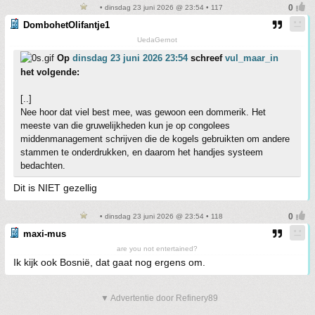
• dinsdag 23 juni 2026 @ 23:54 • 117
DombohetOlifantje1
UedaGernot
Op
dinsdag 23 juni 2026 23:54
schreef
vul_maar_in
het volgende:
[..]
Nee hoor dat viel best mee, was gewoon een dommerik. Het
meeste van die gruwelijkheden kun je op congolees
middenmanagement schrijven die de kogels gebruikten om andere
stammen te onderdrukken, en daarom het handjes systeem
bedachten.
Dit is NIET gezellig
• dinsdag 23 juni 2026 @ 23:54 • 118
maxi-mus
are you not entertained?
Ik kijk ook Bosnië, dat gaat nog ergens om.
▼ Advertentie door Refinery89