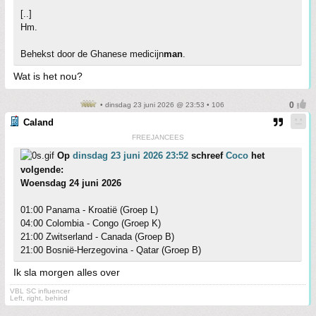
[..]
Hm.
Behekst door de Ghanese medicijn
man
.
Wat is het nou?
• dinsdag 23 juni 2026 @ 23:53 • 106
Caland
FREEJANCEES
Op
dinsdag 23 juni 2026 23:52
schreef
Coco
het
volgende:
Woensdag 24 juni 2026
01:00 Panama - Kroatië (Groep L)
04:00 Colombia - Congo (Groep K)
21:00 Zwitserland - Canada (Groep B)
21:00 Bosnië-Herzegovina - Qatar (Groep B)
Ik sla morgen alles over
VBL SC influencer
Left, right, behind