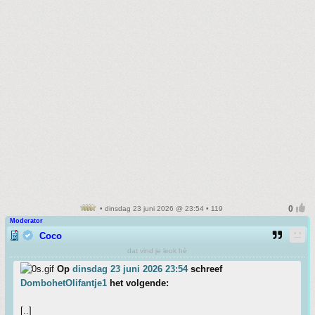
• dinsdag 23 juni 2026 @ 23:54 • 119
Moderator
Coco
dat vind je leuk hè
Op
dinsdag 23 juni 2026 23:54
schreef
DombohetOlifantje1
het volgende:
[..]