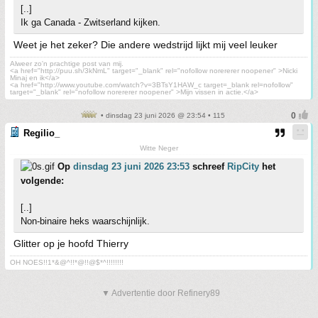
[..]
Ik ga Canada - Zwitserland kijken.
Weet je het zeker? Die andere wedstrijd lijkt mij veel leuker
Alweer zo'n prachtige post van mij.
<a href="http://puu.sh/3kNmL" target="_blank" rel="nofollow norererer noopener" >Nicki
Minaj en ik</a>
<a href="http://www.youtube.com/watch?v=3BTsY1HAW_c target=_blank rel=nofollow"
target="_blank" rel="nofollow norererer noopener" >Mijn vissen in actie.</a>
• dinsdag 23 juni 2026 @ 23:54 • 115
Regilio_
Witte Neger
Op
dinsdag 23 juni 2026 23:53
schreef
RipCity
het
volgende:
[..]
Non-binaire heks waarschijnlijk.
Glitter op je hoofd Thierry
OH NOES!!1*&@^!!*@!!@$*^!!!!!!!!
▼ Advertentie door Refinery89