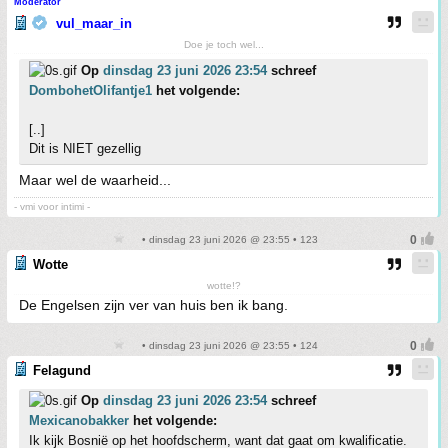
Moderator
vul_maar_in
Doe je toch wel...
Op
dinsdag 23 juni 2026 23:54
schreef
DombohetOlifantje1
het volgende:
[..]
Dit is NIET gezellig
Maar wel de waarheid...
- vmi voor intimi -
• dinsdag 23 juni 2026 @ 23:55 • 123
Wotte
wotte!?
De Engelsen zijn ver van huis ben ik bang.
• dinsdag 23 juni 2026 @ 23:55 • 124
Felagund
Op
dinsdag 23 juni 2026 23:54
schreef
Mexicanobakker
het volgende:
Ik kijk Bosnië op het hoofdscherm, want dat gaat om kwalificatie.