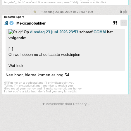
target="_blank" rel="nofollow norererer noopener" >Mijn vissen in actie.</a>
• dinsdag 23 juni 2026 @ 23:53 • 109
Redactie Sport
Mexicanobakker
Op
dinsdag 23 juni 2026 23:53
schreef
GGMM
het
volgende:
[..]
Oh we hebben nu al de laatste wedstrijden
Wat leuk
Nee hoor, hierna komen er nog 54.
\[i\]Put me on a pedestal and I'll only disappoint you
Tell me I'm exceptional and I promise to exploit you
Give me all your money and I'll make some origami honey
I think you're a joke but I don't find you very funny\[/i\]
▼ Advertentie door Refinery89