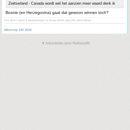
Zwitserland - Canada wordt wel het aanzien meer waard denk ik
Bosnie (en Herzegovina) gaat dat gewoon winnen toch?
You don't need a weatherman to know which way the wind blows.
-------------------------------------------------------------------------------------------------------------------------------------------
--
Album top 100 2024
▼ Advertentie door Refinery89