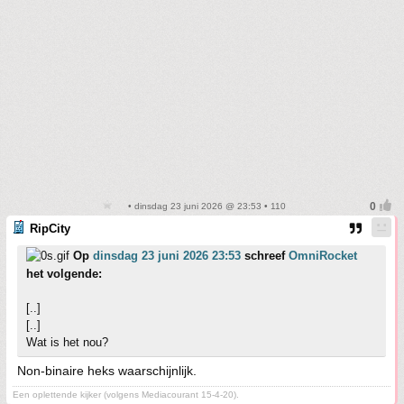
• dinsdag 23 juni 2026 @ 23:53 • 110
RipCity
Op
dinsdag 23 juni 2026 23:53
schreef
OmniRocket
het volgende:
[..]
[..]
Wat is het nou?
Non-binaire heks waarschijnlijk.
Een oplettende kijker (volgens Mediacourant 15-4-20).