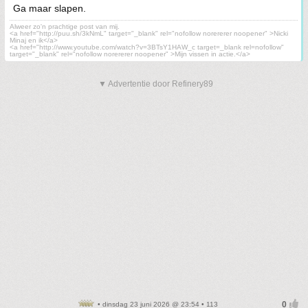
Ga maar slapen.
Alweer zo'n prachtige post van mij.
<a href="http://puu.sh/3kNmL" target="_blank" rel="nofollow norererer noopener" >Nicki
Minaj en ik</a>
<a href="http://www.youtube.com/watch?v=3BTsY1HAW_c target=_blank rel=nofollow"
target="_blank" rel="nofollow norererer noopener" >Mijn vissen in actie.</a>
▼ Advertentie door Refinery89
• dinsdag 23 juni 2026 @ 23:54 • 113