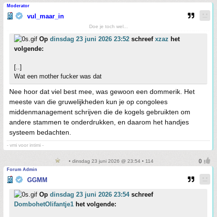
Moderator
vul_maar_in
Doe je toch wel...
Op
dinsdag 23 juni 2026 23:52
schreef
xzaz
het
volgende:
[..]
Wat een mother fucker was dat
Nee hoor dat viel best mee, was gewoon een dommerik. Het
meeste van die gruwelijkheden kun je op congolees
middenmanagement schrijven die de kogels gebruikten om
andere stammen te onderdrukken, en daarom het handjes
systeem bedachten.
- vmi voor intimi -
• dinsdag 23 juni 2026 @ 23:54 • 114
Forum Admin
GGMM
Op
dinsdag 23 juni 2026 23:54
schreef
DombohetOlifantje1
het volgende: