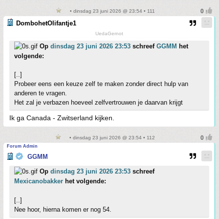
• dinsdag 23 juni 2026 @ 23:54 • 111
DombohetOlifantje1
UedaGernot
Op
dinsdag 23 juni 2026 23:53
schreef
GGMM
het
volgende:
[..]
Probeer eens een keuze zelf te maken zonder direct hulp van
anderen te vragen.
Het zal je verbazen hoeveel zelfvertrouwen je daarvan krijgt
Ik ga Canada - Zwitserland kijken.
• dinsdag 23 juni 2026 @ 23:54 • 112
Forum Admin
GGMM
Op
dinsdag 23 juni 2026 23:53
schreef
Mexicanobakker
het volgende:
[..]
Nee hoor, hierna komen er nog 54.