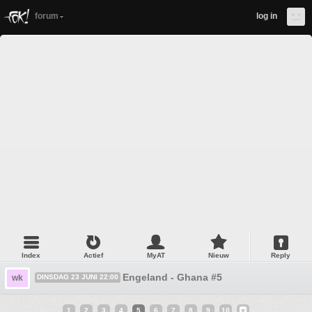
forum
log in
Index
Actief
MyAT
Nieuw
Reply
Engeland - Ghana #5
wk
DINSDAG 23 JUNI 22:00
1
2
3
4
5
6
7
8
9
10