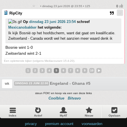
• dinsdag 23 juni 2026 @ 23:55 • 125
RipCity
Op
dinsdag 23 juni 2026 23:54
schreef
Mexicanobakker
het volgende:
Ik kijk Bosnië op het hoofdscherm, want dat gaat om kwalificatie.
Zwitserland - Canada wordt wel het aanzien meer waard denk ik
Bosnie wint 1-0
Zwitserland wint 2-1
Een oplettende kijker (volgens Mediacourant 15-4-20).
1
2
3
4
5
6
7
8
9
10
Engeland - Ghana #5
wk
DINSDAG 23 JUNI 22:00
steun FOK! en koop via een van deze links
Coolblue
Bitvavo
Index
Actief
MyAT
Nieuw
Opslaan
privacy
•
premium account
•
voorwaarden