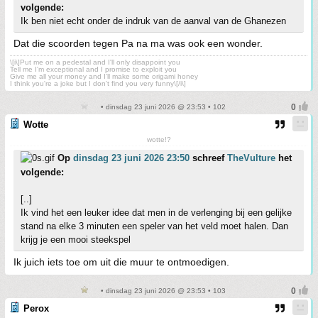
volgende:
Ik ben niet echt onder de indruk van de aanval van de Ghanezen
Dat die scoorden tegen Pa na ma was ook een wonder.
\[i\]Put me on a pedestal and I'll only disappoint you
Tell me I'm exceptional and I promise to exploit you
Give me all your money and I'll make some origami honey
I think you're a joke but I don't find you very funny\[/i\]
• dinsdag 23 juni 2026 @ 23:53 • 102
Wotte
wotte!?
Op
dinsdag 23 juni 2026 23:50
schreef
TheVulture
het
volgende:
[..]
Ik vind het een leuker idee dat men in de verlenging bij een gelijke
stand na elke 3 minuten een speler van het veld moet halen. Dan
krijg je een mooi steekspel
Ik juich iets toe om uit die muur te ontmoedigen.
• dinsdag 23 juni 2026 @ 23:53 • 103
Perox