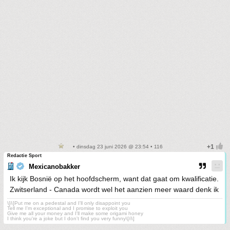
• dinsdag 23 juni 2026 @ 23:54 • 116
Redactie Sport
Mexicanobakker
Ik kijk Bosnië op het hoofdscherm, want dat gaat om kwalificatie.
Zwitserland - Canada wordt wel het aanzien meer waard denk ik
\[i\]Put me on a pedestal and I'll only disappoint you
Tell me I'm exceptional and I promise to exploit you
Give me all your money and I'll make some origami honey
I think you're a joke but I don't find you very funny\[/i\]