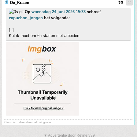
De_Kraam
Op
woensdag 24 juni 2026 15:33
schreef
capuchon_jongen
het volgende:
[..]
Kut ik moet om 6u starten met arbeiden.
Ciao ciao, doei doei, al het goeie.
▼ Advertentie door Refinery89