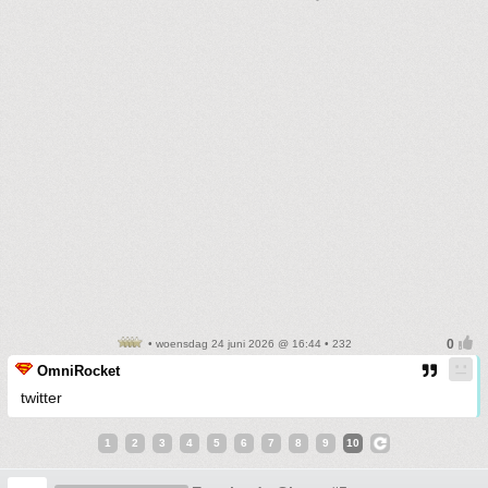
• woensdag 24 juni 2026 @ 16:44 • 232
OmniRocket
twitter
1
2
3
4
5
6
7
8
9
10