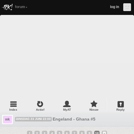
forum
log in
Index
Actief
MyAT
Nieuw
Reply
Engeland - Ghana #5
wk
DINSDAG 23 JUNI 22:00
1
2
3
4
5
6
7
8
9
10