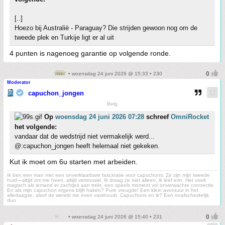
[..]
Hoezo bij Australië - Paraguay? Die strijden gewoon nog om de
tweede plek en Turkije ligt er al uit
4 punten is nagenoeg garantie op volgende ronde.
• woensdag 24 juni 2026 @ 15:33 • 230
Moderator
capuchon_jongen
Belg
Op
woensdag 24 juni 2026 07:28
schreef
OmniRocket
het volgende:
vandaar dat de wedstrijd niet vermakelijk werd...
@:capuchon_jongen heeft helemaal niet gekeken.
Kut ik moet om 6u starten met arbeiden.
Ik ben een man met een onverklaarbare fascinatie voor capuchons. Ze zijn mijn tweede
huid—altijd om me heen, altijd vertrouwd. Ik draag ze niet alleen, ik lééf erin. Het voelt
magisch als iemand er zachtjes aan trekt, een speels moment vol onverwachte connectie.
En als mijn capuchon ergens blijft haken? Pure vreugde! Een klein avontuur in het
alledaagse, alsof de wereld me even vasthoudt. Capuchons en ik? Een onafscheidelijk
duo
• woensdag 24 juni 2026 @ 15:40 • 231