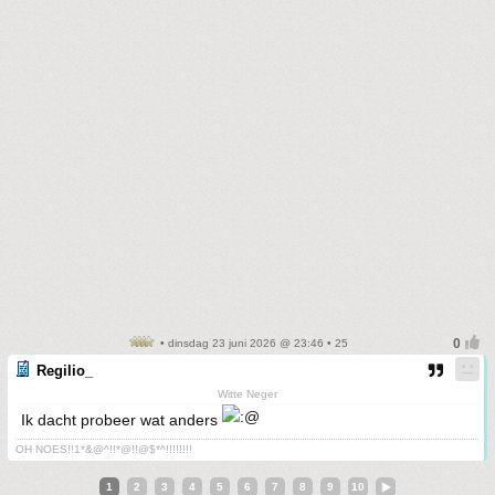
• dinsdag 23 juni 2026 @ 23:46 • 25
Regilio_
Witte Neger
Ik dacht probeer wat anders
OH NOES!!1*&@^!!*@!!@$*^!!!!!!!!
1
2
3
4
5
6
7
8
9
10