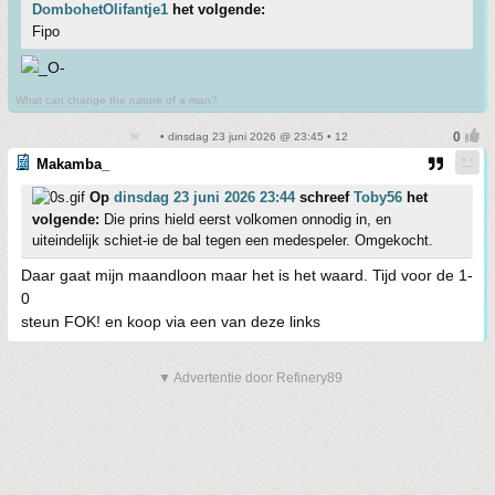
DombohetOlifantje1
het volgende:
Fipo
What can change the nature of a man?
• dinsdag 23 juni 2026 @ 23:45 • 12
Makamba_
Op
dinsdag 23 juni 2026 23:44
schreef
Toby56
het
volgende:
Die prins hield eerst volkomen onnodig in, en
uiteindelijk schiet-ie de bal tegen een medespeler. Omgekocht.
Daar gaat mijn maandloon maar het is het waard. Tijd voor de 1-
0
steun FOK! en koop via een van deze links
▼ Advertentie door Refinery89