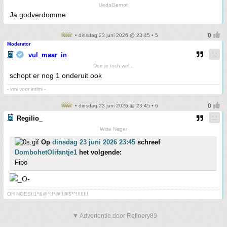
UedaGernot
Ja godverdomme
• dinsdag 23 juni 2026 @ 23:45 • 5
Moderator
vul_maar_in
Doe je toch wel...
schopt er nog 1 onderuit ook
- vmi voor intimi -
• dinsdag 23 juni 2026 @ 23:45 • 6
Regilio_
Witte Neger
Op
dinsdag 23 juni 2026 23:45
schreef
DombohetOlifantje1
het volgende:
Fipo
OH NOES!!1*&@^!!*@!!@$*^!!!!!!!!
▼ Advertentie door Refinery89