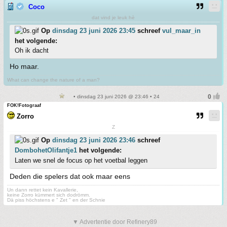
Coco
dat vind je leuk hè
Op
dinsdag 23 juni 2026 23:45
schreef
vul_maar_in
het volgende:
Oh ik dacht
Ho maar.
What can change the nature of a man?
• dinsdag 23 juni 2026 @ 23:46 • 24
FOK!Fotograaf
Zorro
Z
Op
dinsdag 23 juni 2026 23:46
schreef
DombohetOlifantje1
het volgende:
Laten we snel de focus op het voetbal leggen
Deden die spelers dat ook maar eens
Un dann rettet kein Kavallerie,
keine Zorro kümmert sich dodrömm.
Dä piss höchstens e " Zet " en der Schnie
▼ Advertentie door Refinery89