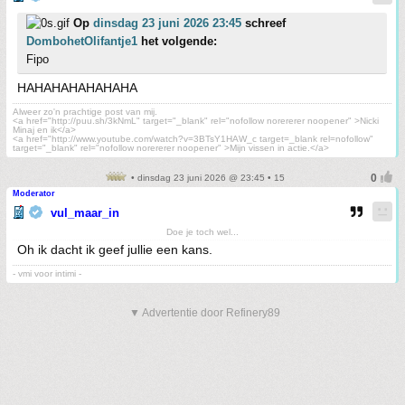
Op
dinsdag 23 juni 2026 23:45
schreef
DombohetOlifantje1
het volgende:
Fipo
HAHAHAHAHAHAHA
Alweer zo'n prachtige post van mij.
<a href="http://puu.sh/3kNmL" target="_blank" rel="nofollow norererer noopener" >Nicki
Minaj en ik</a>
<a href="http://www.youtube.com/watch?v=3BTsY1HAW_c target=_blank rel=nofollow"
target="_blank" rel="nofollow norererer noopener" >Mijn vissen in actie.</a>
• dinsdag 23 juni 2026 @ 23:45 • 15
Moderator
vul_maar_in
Doe je toch wel...
Oh ik dacht ik geef jullie een kans.
- vmi voor intimi -
▼ Advertentie door Refinery89