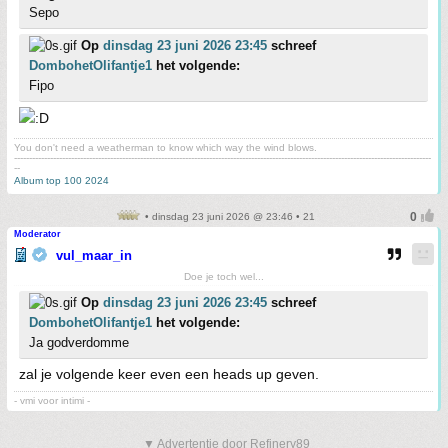
Sepo
Op
dinsdag 23 juni 2026 23:45
schreef
DombohetOlifantje1
het volgende:
Fipo
You don't need a weatherman to know which way the wind blows.
-------------------------------------------------------------------------------------------------------------------------------------------
--
Album top 100 2024
• dinsdag 23 juni 2026 @ 23:46 • 21
Moderator
vul_maar_in
Doe je toch wel...
Op
dinsdag 23 juni 2026 23:45
schreef
DombohetOlifantje1
het volgende:
Ja godverdomme
zal je volgende keer even een heads up geven.
- vmi voor intimi -
▼ Advertentie door Refinery89