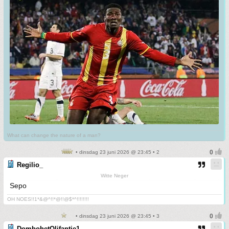
What can change the nature of a man?
• dinsdag 23 juni 2026 @ 23:45 • 2
Regilio_
Witte Neger
Sepo
OH NOES!!1*&@^!!*@!!@$*^!!!!!!!!
• dinsdag 23 juni 2026 @ 23:45 • 3
DombohetOlifantje1