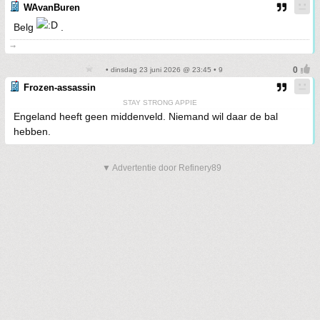
WAvanBuren
Belg
.
➞
• dinsdag 23 juni 2026 @ 23:45 • 9
Frozen-assassin
STAY STRONG APPIE
Engeland heeft geen middenveld. Niemand wil daar de bal
hebben.
▼ Advertentie door Refinery89