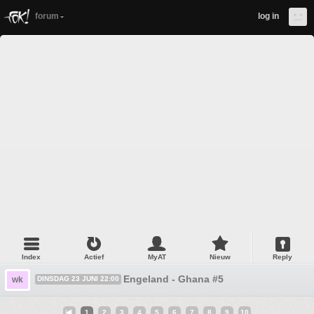
forum
log in
Index
Actief
MyAT
Nieuw
Reply
Engeland - Ghana #5
wk
DINSDAG 23 JUNI 22:00
1
2
3
4
5
6
7
8
9
10