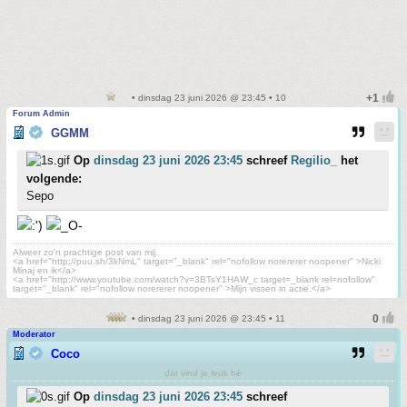
• dinsdag 23 juni 2026 @ 23:45 • 10
Forum Admin
GGMM
Op
dinsdag 23 juni 2026 23:45
schreef
Regilio_
het
volgende:
Sepo
Alweer zo'n prachtige post van mij.
<a href="http://puu.sh/3kNmL" target="_blank" rel="nofollow norererer noopener" >Nicki
Minaj en ik</a>
<a href="http://www.youtube.com/watch?v=3BTsY1HAW_c target=_blank rel=nofollow"
target="_blank" rel="nofollow norererer noopener" >Mijn vissen in actie.</a>
• dinsdag 23 juni 2026 @ 23:45 • 11
Moderator
Coco
dat vind je leuk hè
Op
dinsdag 23 juni 2026 23:45
schreef