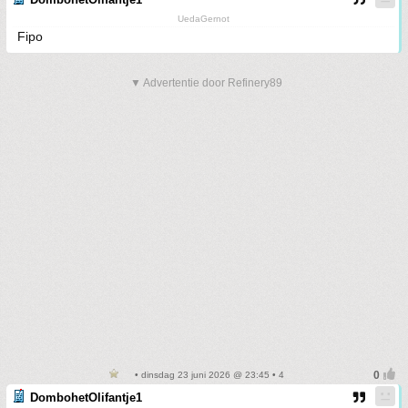
UedaGernot
Fipo
▼ Advertentie door Refinery89
• dinsdag 23 juni 2026 @ 23:45 • 4
DombohetOlifantje1