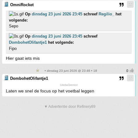
OmniRocket
Op
dinsdag 23 juni 2026 23:45
schreef
Regilio_
het
volgende:
Sepo
Op
dinsdag 23 juni 2026 23:45
schreef
DombohetOlifantje1
het volgende:
Fipo
Hier gaat iets mis
• dinsdag 23 juni 2026 @ 23:46 • 18
DombohetOlifantje1
UedaGernot
Laten we snel de focus op het voetbal leggen
▼ Advertentie door Refinery89