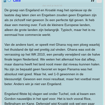
Coco
dat vind je leuk hè
De groep van Engeland en Kroatië mag het opnieuw op de
laatste dag laten zien en Engelsen zouden geen Engelsen zijn
als ze zichzelf niet gewoon 3x een perfecte tijd geven. Ik heb
daar een mening over. Fuck de kleinere Europese landen,
alleen de grote landen zijn belangrijk. Typisch, maar het is nu
eenmaal hoe commercie werkt.
Van de andere kant, er speelt met Ghana nog een ploeg waarbij
het thuisland de tijd wel prettig zal vinden. Ghana was ooit de
verrassing op het WK 2010, een penalty verwijderd van de halve
finale tegen Nederland. We weten het allemaal hoe dat afliep,
maar daarna heeft het land nooit meer dat niveau kunnen halen.
Nu zijn ze bepaald geen favoriet en tegen Panama was het
absoluut niet goed. Maar hé, wel 1-0 gewonnen in de
blessuretijd. Gewoon een mooi resultaat, maar het voetbal moet
beter. Anders win je niet van Engeland.
Engeland flitste bij vlagen wel onder Tuchel, ook al kwam een
Gordon nauwelijks in het spel voor. Het is toch vooral Rice,
Bellingham en Kane. Defensief wist Kroatië ook wel een paar