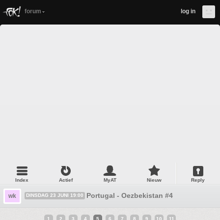
forum
log in
Index
Actief
MyAT
Nieuw
Reply
Portugal - Oezbekistan #4
wk
DINSDAG 23 JUNI 19:00
1
2
3
4
5
6
7
8
9
10
11