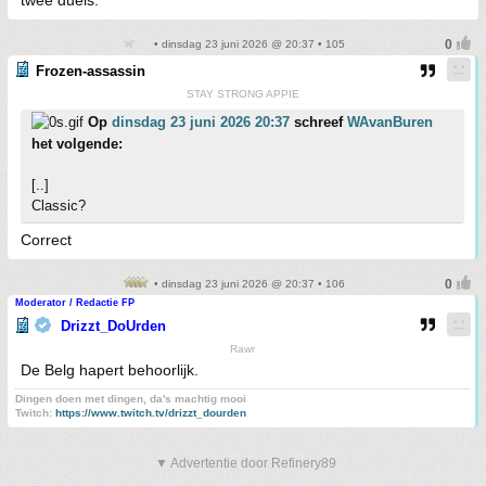
twee duels.
• dinsdag 23 juni 2026 @ 20:37 • 105
Frozen-assassin
STAY STRONG APPIE
Op
dinsdag 23 juni 2026 20:37
schreef
WAvanBuren
het volgende:
[..]
Classic?
Correct
• dinsdag 23 juni 2026 @ 20:37 • 106
Moderator / Redactie FP
Drizzt_DoUrden
Rawr
De Belg hapert behoorlijk.
Dingen doen met dingen, da's machtig mooi
Twitch:
https://www.twitch.tv/drizzt_dourden
▼ Advertentie door Refinery89