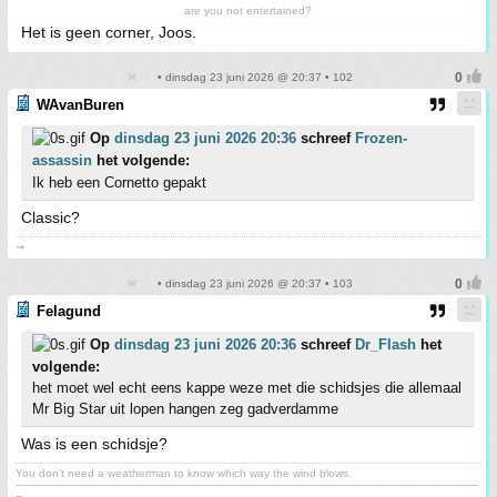
are you not entertained?
Het is geen corner, Joos.
• dinsdag 23 juni 2026 @ 20:37 • 102
WAvanBuren
Op
dinsdag 23 juni 2026 20:36
schreef
Frozen-
assassin
het volgende:
Ik heb een Cornetto gepakt
Classic?
➞
• dinsdag 23 juni 2026 @ 20:37 • 103
Felagund
Op
dinsdag 23 juni 2026 20:36
schreef
Dr_Flash
het
volgende:
het moet wel echt eens kappe weze met die schidsjes die allemaal
Mr Big Star uit lopen hangen zeg gadverdamme
Was is een schidsje?
You don't need a weatherman to know which way the wind blows.
-------------------------------------------------------------------------------------------------------------------------------------------
--