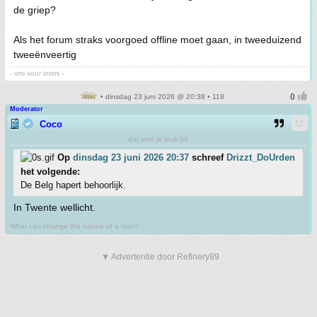
de griep?
Als het forum straks voorgoed offline moet gaan, in tweeduizend
tweeënveertig
- vmi voor intimi -
• dinsdag 23 juni 2026 @ 20:38 • 118
Moderator
Coco
dat vind je leuk hè
Op
dinsdag 23 juni 2026 20:37
schreef
Drizzt_DoUrden
het volgende:
De Belg hapert behoorlijk.
In Twente wellicht.
What can change the nature of a man?
▼ Advertentie door Refinery89