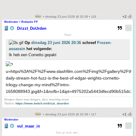
• dinsdag 23 juni 2026 @ 20:38 • 116
Moderator / Redactie FP
Drizzt_DoUrden
Rawr
Op
dinsdag 23 juni 2026 20:36
schreef
Frozen-
assassin
het volgende:
Ik heb een Cornetto gepakt
Dingen doen met dingen, da's machtig mooi
Twitch:
https://www.twitch.tv/drizzt_dourden
• dinsdag 23 juni 2026 @ 20:38 • 117
Moderator
vul_maar_in
Doe je toch wel...