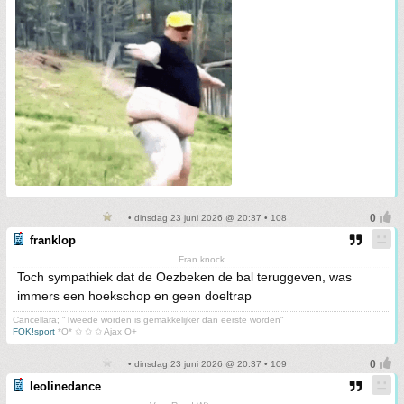
• dinsdag 23 juni 2026 @ 20:37 • 108
franklop
Fran knock
Toch sympathiek dat de Oezbeken de bal teruggeven, was
immers een hoekschop en geen doeltrap
Cancellara; "Tweede worden is gemakkelijker dan eerste worden"
FOK!sport
*O* ✩ ✩ ✩ Ajax O+
• dinsdag 23 juni 2026 @ 20:37 • 109
leolinedance