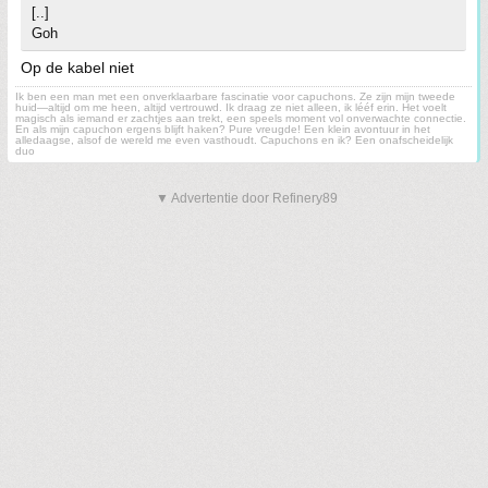
[..]
Goh
Op de kabel niet
Ik ben een man met een onverklaarbare fascinatie voor capuchons. Ze zijn mijn tweede
huid—altijd om me heen, altijd vertrouwd. Ik draag ze niet alleen, ik lééf erin. Het voelt
magisch als iemand er zachtjes aan trekt, een speels moment vol onverwachte connectie.
En als mijn capuchon ergens blijft haken? Pure vreugde! Een klein avontuur in het
alledaagse, alsof de wereld me even vasthoudt. Capuchons en ik? Een onafscheidelijk
duo
▼ Advertentie door Refinery89