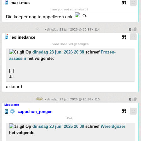
maxi-mus
are you not entertained?
Die keeper nog te appelleren ook.
• dinsdag 23 juni 2026 @ 20:38 • 114
leolinedance
Voor Rood-Wit gezongen
Op
dinsdag 23 juni 2026 20:38
schreef
Frozen-
assassin
het volgende:
[..]
Ja
akkoord
• dinsdag 23 juni 2026 @ 20:38 • 115
Moderator
capuchon_jongen
Belg
Op
dinsdag 23 juni 2026 20:38
schreef
Wereldgozer
het volgende: