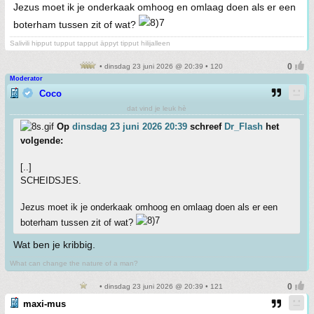
Jezus moet ik je onderkaak omhoog en omlaag doen als er een
boterham tussen zit of wat?
Salivili hipput tupput tapput äppyt tipput hilijalleen
• dinsdag 23 juni 2026 @ 20:39 • 120
Moderator
Coco
dat vind je leuk hè
Op
dinsdag 23 juni 2026 20:39
schreef
Dr_Flash
het
volgende:
[..]
SCHEIDSJES.
Jezus moet ik je onderkaak omhoog en omlaag doen als er een
boterham tussen zit of wat?
Wat ben je kribbig.
What can change the nature of a man?
• dinsdag 23 juni 2026 @ 20:39 • 121
maxi-mus