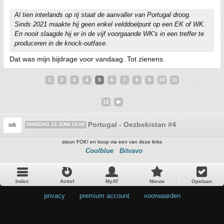
Al tien interlands op rij staat de aanvaller van Portugal droog.
Sinds 2021 maakte hij geen enkel velddoelpunt op een EK of WK.
En nooit slaagde hij er in de vijf voorgaande WK's in een treffer te
produceren in de knock-outfase.
Dat was mijn bijdrage voor vandaag. Tot zienens.
1
2
3
4
5
6
7
8
9
10
11
12
Portugal - Oezbekistan #4
wk
DINSDAG 23 JUNI 19:00
steun FOK! en koop via een van deze links
Coolblue
Bitvavo
Index
Actief
MyAT
Nieuw
Opslaan
privacy
•
premium account
•
voorwaarden