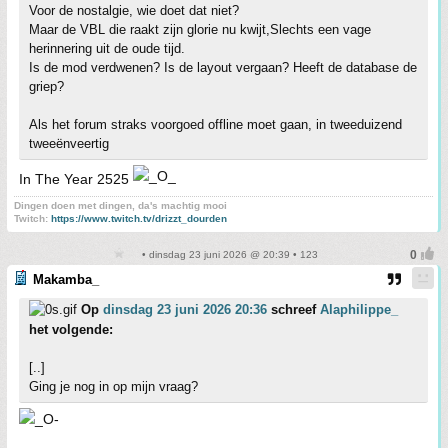
Voor de nostalgie, wie doet dat niet?
Maar de VBL die raakt zijn glorie nu kwijt,Slechts een vage
herinnering uit de oude tijd.
Is de mod verdwenen? Is de layout vergaan? Heeft de database de
griep?
Als het forum straks voorgoed offline moet gaan, in tweeduizend
tweeënveertig
In The Year 2525
Dingen doen met dingen, da's machtig mooi
Twitch:
https://www.twitch.tv/drizzt_dourden
• dinsdag 23 juni 2026 @ 20:39 • 123
Makamba_
Op
dinsdag 23 juni 2026 20:36
schreef
Alaphilippe_
het volgende:
[..]
Ging je nog in op mijn vraag?