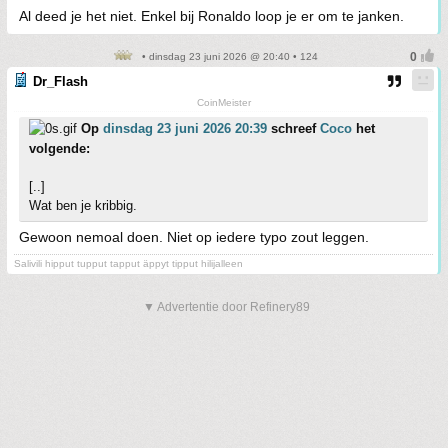
Al deed je het niet. Enkel bij Ronaldo loop je er om te janken.
• dinsdag 23 juni 2026 @ 20:40 • 124
Dr_Flash
CoinMeister
Op
dinsdag 23 juni 2026 20:39
schreef
Coco
het
volgende:
[..]
Wat ben je kribbig.
Gewoon nemoal doen. Niet op iedere typo zout leggen.
Salivili hipput tupput tapput äppyt tipput hilijalleen
▼ Advertentie door Refinery89